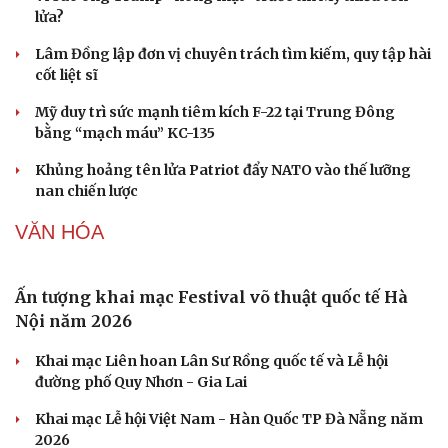
Dinh dưỡng - món ngon
Nhà đẹp
Quảng Ninh chấm dứt hoạt động các cơ sở giết mổ nhỏ lẻ
Cây thuốc
Blog
trước ngày 31/10/2026
Sản phụ khoa
Tình yêu - Gia đình
Nhi khoa
QUÂN SỰ - QUỐC PHÒNG
Nam khoa
Làm đẹp - giảm cân
Phòng mạch online
Ban hành danh mục trang thiết bị phục vụ ứng
Ăn sạch sống khỏe
phó tình trạng khẩn cấp
Vì sao ông Trump “nóng mặt” trước tin Mỹ thiếu tên
lửa?
Lâm Đồng lập đơn vị chuyên trách tìm kiếm, quy tập hài
cốt liệt sĩ
Mỹ duy trì sức mạnh tiêm kích F-22 tại Trung Đông
bằng “mạch máu” KC-135
Khủng hoảng tên lửa Patriot đẩy NATO vào thế lưỡng
nan chiến lược
VĂN HÓA