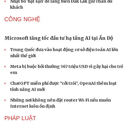
lớn nhất từ trước đến nay
Bảo tàng Tưởng niệm Hòa bình tại Nhật Bản đón lượng
khách kỷ lục
Du lịch biển Việt Nam: Muốn bứt phá phải vượt khỏi lợi
thế tự nhiên
Khách quốc tế đến Việt Nam 7 tháng 2026: Những con
số nổi bật
Nhặt bỏ 'hạt sạn' để làng biển Đắk Lắk giữ chân du
khách
Văn hóa
Giải trí
CÔNG NGHỆ
Sân khấu - Điện ảnh
Nghệ sĩ
Văn học
Thời trang
Âm nhạc
Sao Việt
Di sản
Microsoft tăng tốc đầu tư hạ tầng AI tại Ấn Độ
Trung Quốc đưa vào hoạt động cơ sở điện toán AI lớn
nhất thế giới
Meta bị buộc bồi thường 567 triệu USD vì gây hại cho trẻ