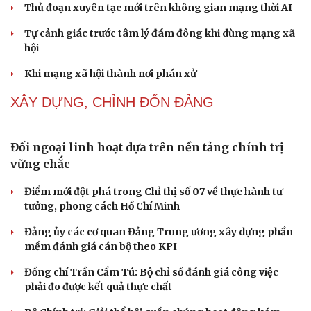
NHẬN DIỆN SỰ THẬT
Thành tựu nhân quyền ở Việt Nam: Sự thật được
chứng minh qua những số liệu cụ thể
Thực tiễn vận hành chính quyền ba cấp bác bỏ mọi luận
Cải chính
điệu xuyên tạc
Thủ đoạn xuyên tạc mới trên không gian mạng thời AI
Tự cảnh giác trước tâm lý đám đông khi dùng mạng xã
hội
Khi mạng xã hội thành nơi phán xử
XÂY DỰNG, CHỈNH ĐỐN ĐẢNG
Đối ngoại linh hoạt dựa trên nền tảng chính trị