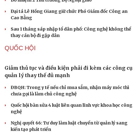
lợi tiền bảo hiểm
TỔ CHỨC NHÂN SỰ
Quảng Trị đưa cán bộ về làm việc tại trung tâm
hành chính - chính trị tỉnh
Cà Mau bổ nhiệm 3 phó giám đốc sở
Bổ nhiệm 2 Thứ trưởng Bộ Ngoại giao
Đại tá Lê Hồng Giang giữ chức Phó Giám đốc Công an
Cao Bằng
Sau 1 tháng sáp nhập tổ dân phố: Công nghệ không thể
thay cán bộ đi gặp dân
QUỐC HỘI
Du lịch
Podcast
Giảm thủ tục và điều kiện phải đi kèm các công cụ