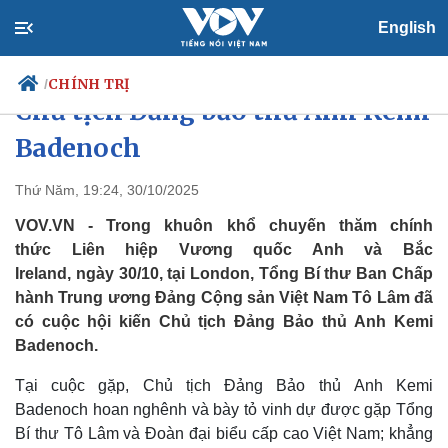
English
Tổng Bí thư Tô Lâm hội kiến
CHÍNH TRỊ
/
Chủ tịch Đảng bảo thủ Anh Kemi
Badenoch
Chính trị
Xã hội
Thứ Năm, 19:24, 30/10/2025
Đảng
Tin 24h
VOV.VN - Trong khuôn khổ chuyến thăm chính
Tổ chức nhân sự
Dự báo thời tiết
thức Liên hiệp Vương quốc Anh và Bắc
Quốc hội
Giáo dục
Ireland, ngày 30/10, tại London, Tổng Bí thư Ban Chấp
Nhận diện sự thật
Dấu ấn VOV
hành Trung ương Đảng Cộng sản Việt Nam Tô Lâm đã
Việc làm
Biển đảo
có cuộc hội kiến Chủ tịch Đảng Bảo thủ Anh Kemi
Badenoch.
Tại cuộc gặp, Chủ tịch Đảng Bảo thủ Anh Kemi
Badenoch hoan nghênh và bày tỏ vinh dự được gặp Tổng
Bí thư Tô Lâm và Đoàn đại biểu cấp cao Việt Nam; khẳng