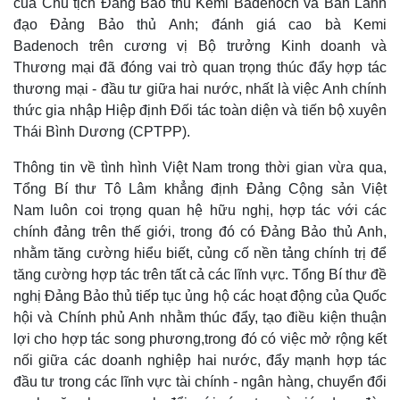
của Chủ tịch Đảng Bảo thủ Kemi Badenoch và Ban Lãnh
Cuộc sống đó đây
Ảnh
đạo Đảng Bảo thủ Anh; đánh giá cao bà Kemi
Hồ sơ
E-Magazine
Badenoch trên cương vị Bộ trưởng Kinh doanh và
Infographic
Thương mại đã đóng vai trò quan trọng thúc đẩy hợp tác
thương mại - đầu tư giữa hai nước, nhất là việc Anh chính
thức gia nhập Hiệp định Đối tác toàn diện và tiến bộ xuyên
Thái Bình Dương (CPTPP).
Thông tin về tình hình Việt Nam trong thời gian vừa qua,
Tổng Bí thư Tô Lâm khẳng định Đảng Cộng sản Việt
Nam luôn coi trọng quan hệ hữu nghị, hợp tác với các
chính đảng trên thế giới, trong đó có Đảng Bảo thủ Anh,
nhằm tăng cường hiểu biết, củng cố nền tảng chính trị để
tăng cường hợp tác trên tất cả các lĩnh vực. Tổng Bí thư đề
nghị Đảng Bảo thủ tiếp tục ủng hộ các hoạt động của Quốc
hội và Chính phủ Anh nhằm thúc đẩy, tạo điều kiện thuận
lợi cho hợp tác song phương,trong đó có việc mở rộng kết
nối giữa các doanh nghiệp hai nước, đẩy mạnh hợp tác
đầu tư trong các lĩnh vực tài chính - ngân hàng, chuyển đổi