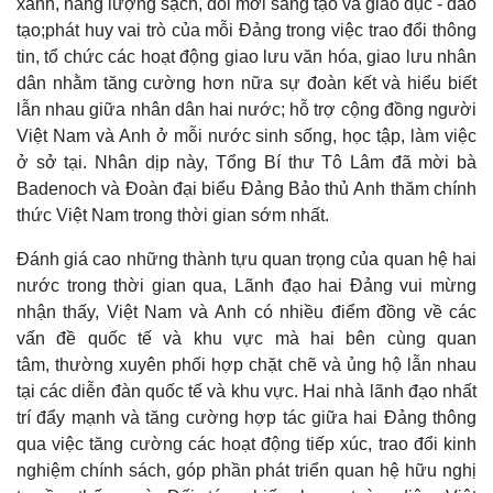
xanh, năng lượng sạch, đổi mới sáng tạo và giáo dục - đào
tạo;phát huy vai trò của mỗi Đảng trong việc trao đổi thông
tin, tổ chức các hoạt động giao lưu văn hóa, giao lưu nhân
dân nhằm tăng cường hơn nữa sự đoàn kết và hiểu biết
lẫn nhau giữa nhân dân hai nước; hỗ trợ cộng đồng người
Việt Nam và Anh ở mỗi nước sinh sống, học tập, làm việc
ở sở tại. Nhân dịp này, Tổng Bí thư Tô Lâm đã mời bà
Badenoch và Đoàn đại biểu Đảng Bảo thủ Anh thăm chính
thức Việt Nam trong thời gian sớm nhất.
Đánh giá cao những thành tựu quan trọng của quan hệ hai
nước trong thời gian qua, Lãnh đạo hai Đảng vui mừng
nhận thấy, Việt Nam và Anh có nhiều điểm đồng về các
vấn đề quốc tế và khu vực mà hai bên cùng quan
tâm, thường xuyên phối hợp chặt chẽ và ủng hộ lẫn nhau
tại các diễn đàn quốc tế và khu vực. Hai nhà lãnh đạo nhất
trí đẩy mạnh và tăng cường hợp tác giữa hai Đảng thông
qua việc tăng cường các hoạt động tiếp xúc, trao đổi kinh
nghiệm chính sách, góp phần phát triển quan hệ hữu nghị