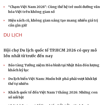
Ấn tượng khai mạc Festival võ thuật quốc tế Hà
Nội năm 2026
Khai mạc Liên hoan Lân Sư Rồng quốc tế và Lễ hội
đường phố Quy Nhơn - Gia Lai
Khai mạc Lễ hội Việt Nam - Hàn Quốc TP Đà Nẵng năm
2026
“Chạm Việt Nam 2026”: Cùng thế hệ trẻ nuôi dưỡng văn
hóa Việt trên không gian số
Hiệu sách cũ, không gian sáng tạo mang nhiều giá trị
cần gìn giữ
DU LỊCH
Hội chợ Du lịch quốc tế TP.HCM 2026 có quy mô