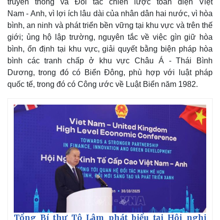
truyền thống và Đối tác chiến lược toàn diện Việt
Nam - Anh, vì lợi ích lâu dài của nhân dân hai nước, vì hòa
bình, an ninh và phát triển bền vững tại khu vực và trên thế
giới; ủng hộ lập trường, nguyên tắc về việc gìn giữ hòa
bình, ổn định tại khu vực, giải quyết bằng biện pháp hòa
bình các tranh chấp ở khu vực Châu Á - Thái Bình
Kinh tế
Thị trường
Dương, trong đó có Biển Đông, phù hợp với luật pháp
Bất động sản
Giá vàng
quốc tế, trong đó có Công ước về Luật Biển năm 1982.
Khởi nghiệp
Tiêu dùng
Tỷ giá
Chứng khoán
Giá cà phê
Tổng Bí thư Tô Lâm phát biểu tại Hội nghị