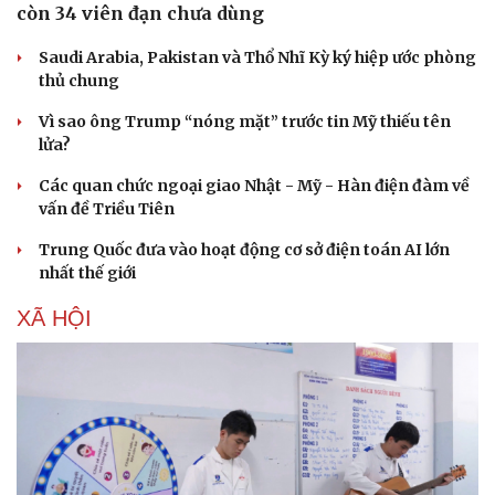
còn 34 viên đạn chưa dùng
Saudi Arabia, Pakistan và Thổ Nhĩ Kỳ ký hiệp ước phòng
thủ chung
Vì sao ông Trump “nóng mặt” trước tin Mỹ thiếu tên
lửa?
Các quan chức ngoại giao Nhật - Mỹ - Hàn điện đàm về
vấn đề Triều Tiên
Trung Quốc đưa vào hoạt động cơ sở điện toán AI lớn
nhất thế giới
Doanh nghiệp
Công nghệ
Thông tin doanh nghiệp
Sành điệu
XÃ HỘI
Doanh nghiệp 24h
Tin Công nghệ
Doanh nhân
Trải nghiệm
Vì cộng đồng
Chuyển đổi số