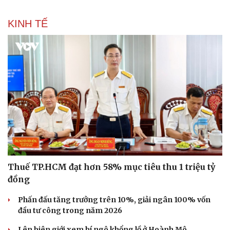
KINH TẾ
Thể thao
Ô tô - Xe máy
Bóng đá
Ô tô
Lịch thi đấu bóng đá
Xe máy
Thế giới thể thao
Tư vấn
eSports
Hậu trường
Thuế TP.HCM đạt hơn 58% mục tiêu thu 1 triệu tỷ
đồng
Phấn đấu tăng trưởng trên 10%, giải ngân 100% vốn
đầu tư công trong năm 2026
Lên biên giới xem bí ngô khổng lồ ở Hoành Mô