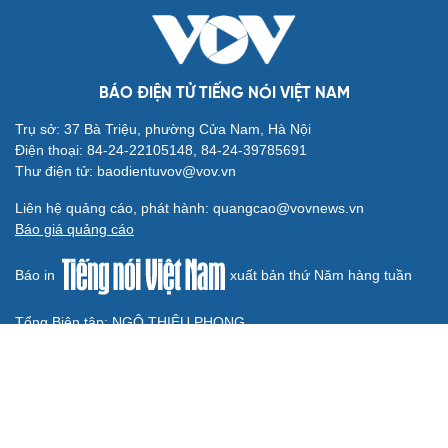
Quốc hội bàn sửa 4 luật liên quan lĩnh vực khoa học công
nghệ
Nghị quyết 66: Tư duy làm luật chuyển từ quản lý sang
kiến tạo phát triển
Không để quá trình đô thị hóa Bắc Ninh làm đứt gãy
không gian văn hóa Kinh Bắc
BÁO ĐIỆN TỬ TIẾNG NÓI VIỆT NAM
Trụ sở: 37 Bà Triệu, phường Cửa Nam, Hà Nội
Điện thoại: 84-24-22105148, 84-24-39785691
Thư điện tử: baodientuvov@vov.vn
Liên hệ quảng cáo, phát hành: quangcao@vovnews.vn
Báo giá quảng cáo