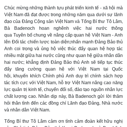
Chúc mừng những thành tựu phát triển kinh tế - xã hội mà
Việt Nam đã đạt được trong những năm qua dưới sự lãnh
đạo của Đảng Cộng sản Việt Nam và Tổng Bí thư Tô Lâm,
Bà Badenoch hoan nghênh việc hai nước thông
qua Tuyên bố chung về nâng cấp quan hệ Việt Nam - Anh
lên Đối tác chiến lược toàn diện;nhấn mạnh Đảng Bảo thủ
Anh coi trọng và ủng hộ việc thúc đẩy quan hệ hợp tác
nhiều mặt giữa hai nước cũng như quan hệ giữa nhân dân
hai nước; khẳng định Đảng Bảo thủ Anh sẽ tiếp tục thúc
đẩy tăng cường quan hệ với Việt Nam tại Quốc
hội, khuyến khích Chính phủ Anh duy trì chính sách hợp
tác tích cực với Việt Nam, hỗ trợ Việt Nam nâng cao năng
lực quản trị kinh tế, chuyển đổi số, đào tạo nguồn nhân lực
chất lượng cao. Nhân dịp này, Bà Badenoch gửi lời thăm
hỏi thân tình đến các đồng chí Lãnh đạo Đảng, Nhà nước
và nhân dân Việt Nam.
Thế giới
Multimedia
Tổng Bí thư Tô Lâm cảm ơn tình cảm đoàn kết hữu nghị
Quan sát
Video