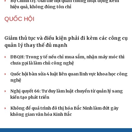
vững chắc
Điểm mới đột phá trong Chỉ thị số 07 về thực hành tư
tưởng, phong cách Hồ Chí Minh
Đảng ủy các cơ quan Đảng Trung ương xây dựng phần
mềm đánh giá cán bộ theo KPI
Đồng chí Trần Cẩm Tú: Bộ chỉ số đánh giá công việc
phải đo được kết quả thực chất
Bộ Chính trị: Giải thể hội quần chúng hoạt động kém
hiệu quả, không đúng tôn chỉ
QUỐC HỘI
Giảm thủ tục và điều kiện phải đi kèm các công cụ
quản lý thay thế đủ mạnh
ĐBQH: Trong y tế nếu chỉ mua sắm, nhận máy móc thì
chưa gọi là làm chủ công nghệ