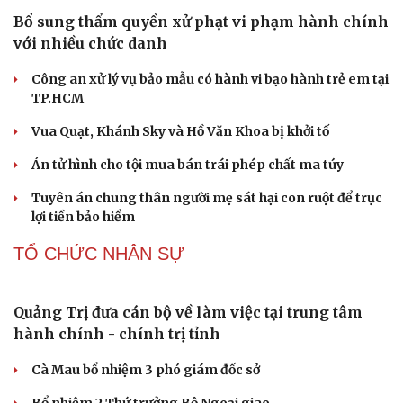
em
ChatGPT miễn phí được “cởi trói”, OpenAI thêm loạt
tính năng AI mới
Những nơi không nên đặt router Wi-Fi nếu muốn
Internet luôn ổn định
PHÁP LUẬT
Bổ sung thẩm quyền xử phạt vi phạm hành chính
với nhiều chức danh
Công an xử lý vụ bảo mẫu có hành vi bạo hành trẻ em tại
TP.HCM
Vua Quạt, Khánh Sky và Hồ Văn Khoa bị khởi tố
Án tử hình cho tội mua bán trái phép chất ma túy
Tuyên án chung thân người mẹ sát hại con ruột để trục