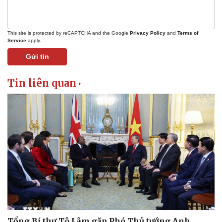
This site is protected by reCAPTCHA and the Google
Privacy Policy
and
Terms of
Service
apply.
Gửi tin
Tin liên quan
Pháp luật
Quân sự - Quốc phòng
Vụ án
Vũ khí
Tin nóng
Việt Nam
Tư vấn luật
Phân tích
Tổng Bí thư Tô Lâm gặp Phó Thủ tướng Anh