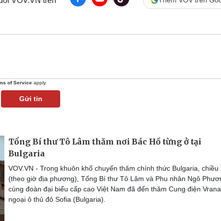
 dõi VOV.VN trên
Thêm VOV trên Goo
ms of Service
apply.
Gửi tin
Tổng Bí thư Tô Lâm thăm nơi Bác Hồ từng ở tại
Bulgaria
VOV.VN - Trong khuôn khổ chuyến thăm chính thức Bulgaria, chiều
(theo giờ địa phương), Tổng Bí thư Tô Lâm và Phu nhân Ngô Phươ
cùng đoàn đại biểu cấp cao Việt Nam đã đến thăm Cung điện Vrana
ngoại ô thủ đô Sofia (Bulgaria).