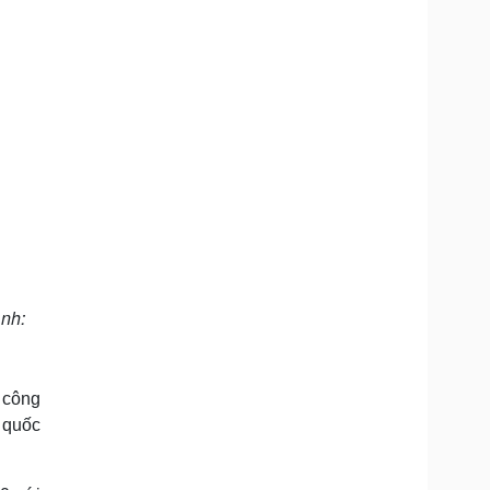
nh:
 công
 quốc