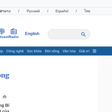
ສາລາວ
/
Русский
/
Español
/
ไทย
English
dcast
Radio
ệp
Công nghệ
Sức khỏe
Đời sống
Văn hóa
Giải trí
inh tế
Thị trường
ất động sản
Giá vàng
òng
hởi nghiệp
Tiêu dùng
Tỷ giá
Chứng khoán
Giá cà phê
oanh nghiệp
Công nghệ
ng Bí
hông tin doanh nghiệp
Sành điệu
0 của