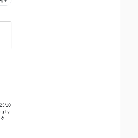
gle
 23/10
ng Ly
 ở