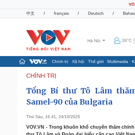
VO
中文
/
français
/
Deutsch
/
Bahas
26°C
Hà Nội
Chính trị
Xã hội
Thế giới
Multimedia
K
Chính trị
Xã hội
CHÍNH TRỊ
Đảng
Tin 24h
Tổng Bí thư Tô Lâm thăm
Tổ chức nhân sự
Dự báo thời tiết
Quốc hội
Giáo dục
Samel-90 của Bulgaria
Nhận diện sự thật
Dấu ấn VOV
Việc làm
Biển đảo
Thứ Sáu, 16:41, 24/10/2025
Pháp luật
Quân sự - Quốc phòng
VOV.VN - Trong khuôn khổ chuyến thăm chính 
Vụ án
Vũ khí
thư Tô Lâm và Đoàn đại biểu cấp cao Việt N