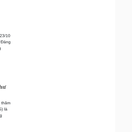
 23/10
h Đảng
g
thư
n thăm
) là
ng