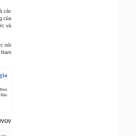
à các
g của
ớc và
c nói
t Nam
gia
(theo
 Bảo
u/VOV