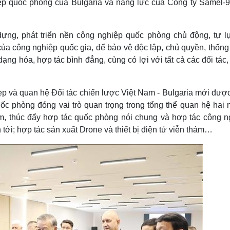
p quốc phòng của Bulgaria và năng lực của Công ty Samel-9
dựng, phát triển nền công nghiệp quốc phòng chủ động, tự lự
ủa công nghiệp quốc gia, để bảo vệ độc lập, chủ quyền, thống
ng hóa, hợp tác bình đẳng, cùng có lợi với tất cả các đối tác,
ẹp và quan hệ Đối tác chiến lược Việt Nam - Bulgaria mới được
ốc phòng đóng vai trò quan trọng trong tổng thể quan hệ hai 
, thúc đẩy hợp tác quốc phòng nói chung và hợp tác công n
 tới; hợp tác sản xuất Drone và thiết bị điện tử viễn thám…