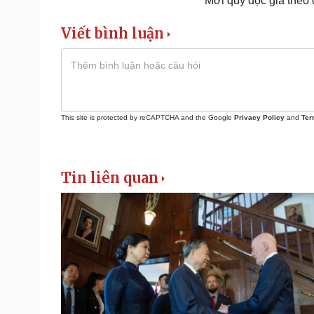
Mời quý độc giả theo
Viết bình luận
This site is protected by reCAPTCHA and the Google
Privacy Policy
and
Ter
Tin liên quan