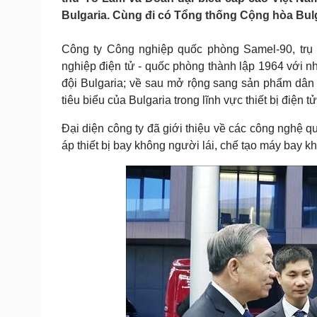
Tin nóng
Việt Nam
Bulgaria. Cùng đi có Tổng thống Cộng hòa Bu
Tư vấn luật
Phân tích
Công ty Công nghiệp quốc phòng Samel-90, trụ s
nghiệp điện tử - quốc phòng thành lập 1964 với nh
Sức khỏe
Đời sống
đội Bulgaria; về sau mở rộng sang sản phẩm dân
Dinh dưỡng - món ngon
Nhà đẹp
tiêu biểu của Bulgaria trong lĩnh vực thiết bị điện tử
Cây thuốc
Blog
Sản phụ khoa
Tình yêu - Gia đình
Đại diện công ty đã giới thiệu về các công nghệ qu
Nhi khoa
áp thiết bị bay không người lái, chế tạo máy bay k
Nam khoa
Làm đẹp - giảm cân
Phòng mạch online
Ăn sạch sống khỏe
Cải chính