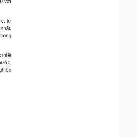
0 với
c, tự
 nhất,
 trong
 thiết
nước,
ghiệp