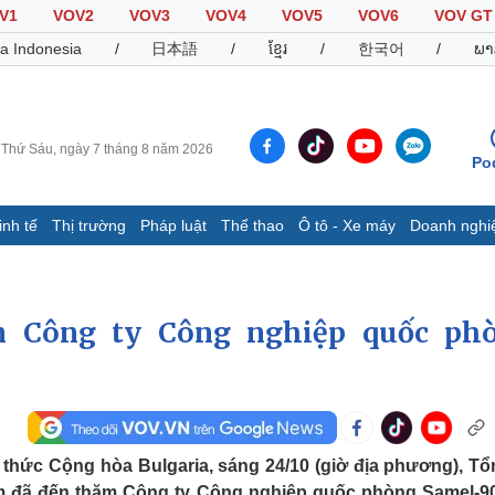
V1
VOV2
VOV3
VOV4
VOV5
VOV6
VOV GT
a Indonesia
/
日本語
/
ខ្មែរ
/
한국어
/
ພາ
Thứ Sáu, ngày 7 tháng 8 năm 2026
Po
inh tế
Thị trường
Pháp luật
Thể thao
Ô tô - Xe máy
Doanh nghi
Thế giới
Multimedia
K
Quan sát
Video
B
 Công ty Công nghiệp quốc ph
Cuộc sống đó đây
Ảnh
K
Hồ sơ
E-Magazine
Infographic
Thể thao
Ô tô - Xe máy
D
thức Cộng hòa Bulgaria, sáng 24/10 (giờ địa phương), Tổ
Bóng đá
Ô tô
T
am đã đến thăm Công ty Công nghiệp quốc phòng Samel-9