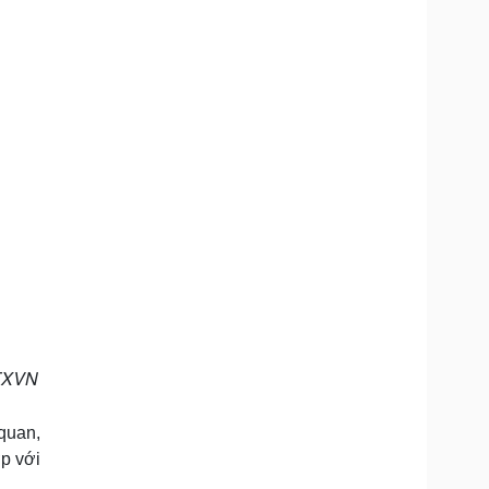
TTXVN
quan,
p với