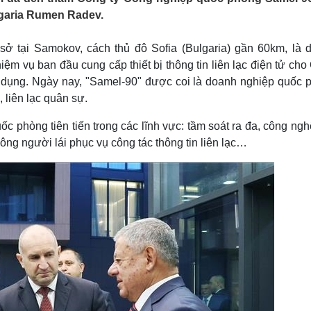
Lịch thi đấu bóng đá
Xe máy
lgaria Rumen Radev.
Thế giới thể thao
Tư vấn
eSports
V
ở tại Samokov, cách thủ đô Sofia (Bulgaria) gần 60km, là 
Hậu trường
iệm vụ ban đầu cung cấp thiết bị thông tin liên lạc điện tử ch
Văn hóa
Giải trí
D
 dụng. Ngày nay, "Samel-90" được coi là doanh nghiệp quốc 
Sân khấu - Điện ảnh
Nghệ sĩ
, liên lạc quân sự.
Văn học
Thời trang
Âm nhạc
Sao Việt
c
ốc phòng tiên tiến trong các lĩnh vực: tầm soát ra đa, công ng
Di sản
hông người lái phục vụ công tác thông tin liên lạc…