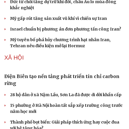
81 năm thảm họa bom nguyên tử và ước nguyện
hòa bình từ Nagasaki
Đức từ chối tăng dự trữ khí đốt, châu Âu lo mùa đông
khắc nghiệt
Mỹ gấp rút tăng sản xuất vũ khí vì chiến sự Iran
Israel chuẩn bị phương án đơn phương tấn công Iran?
Mỹ tuyên bố phá hủy chương trình hạt nhân Iran,
Tehran nêu điều kiện mở lại Hormuz
XÃ HỘI