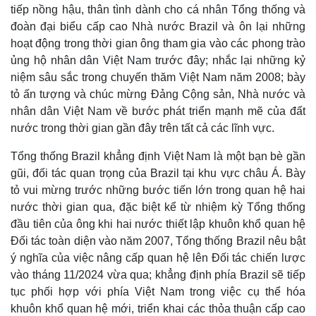
tiếp nồng hậu, thân tình dành cho cá nhân Tổng thống và
đoàn đại biểu cấp cao Nhà nước Brazil và ôn lại những
hoạt động trong thời gian ông tham gia vào các phong trào
ủng hộ nhân dân Việt Nam trước đây; nhắc lại những kỷ
niệm sâu sắc trong chuyến thăm Việt Nam năm 2008; bày
tỏ ấn tượng và chúc mừng Đảng Cộng sản, Nhà nước và
nhân dân Việt Nam về bước phát triển mạnh mẽ của đất
nước trong thời gian gần đây trên tất cả các lĩnh vực.
Tổng thống Brazil khẳng định Việt Nam là một bạn bè gần
gũi, đối tác quan trọng của Brazil tại khu vực châu Á. Bày
tỏ vui mừng trước những bước tiến lớn trong quan hệ hai
Kinh tế
Thị trường
nước thời gian qua, đặc biệt kể từ nhiệm kỳ Tổng thống
đầu tiên của ông khi hai nước thiết lập khuôn khổ quan hệ
Bất động sản
Giá vàng
Khởi nghiệp
Tiêu dùng
Đối tác toàn diện vào năm 2007, Tổng thống Brazil nêu bật
Tỷ giá
ý nghĩa của việc nâng cấp quan hệ lên Đối tác chiến lược
Chứng khoán
vào tháng 11/2024 vừa qua; khẳng định phía Brazil sẽ tiếp
Giá cà phê
tục phối hợp với phía Việt Nam trong việc cụ thể hóa
khuôn khổ quan hệ mới, triển khai các thỏa thuận cấp cao