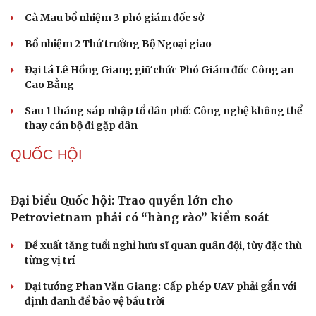
kg vật liệu nổ
2 đối tượng lừa đảo hơn 7 tỷ đồng bằng thủ đoạn "vay
đáo hạn ngân hàng"
TỔ CHỨC NHÂN SỰ
Quảng Trị đưa cán bộ về làm việc tại trung tâm
hành chính - chính trị tỉnh
Cà Mau bổ nhiệm 3 phó giám đốc sở
Bổ nhiệm 2 Thứ trưởng Bộ Ngoại giao
Đại tá Lê Hồng Giang giữ chức Phó Giám đốc Công an
Cao Bằng
Sau 1 tháng sáp nhập tổ dân phố: Công nghệ không thể
thay cán bộ đi gặp dân
QUỐC HỘI