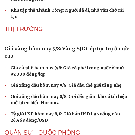
Điện Biên tạo nền tảng phát triển tín chỉ carbon
rừng
28 hộ dân ở xã Nậm Lầu, Sơn La đã được di dời khẩn cấp
15 phường ở Hà Nội hoàn tất sắp xếp trường công trước
năm học mới
Thành phố bọt biển: Giải pháp thích ứng hay cuộc đua
với bê tông hóa?
Khu tập thể Thành Công: Người đã đi, nhà vẫn chờ cải
tạo
THỊ TRƯỜNG
Giá vàng hôm nay 9/8: Vàng SJC tiếp tục trụ ở mức
cao
Sức khỏe
Đời sống
Giá cà phê hôm nay 9/8: Giá cà phê trong nước ở mức