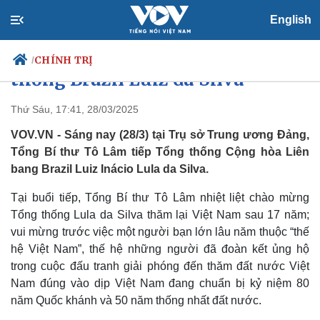
English
Tổng Bí thư Tô Lâm tiếp Tổng
CHÍNH TRỊ
/
thống Brazil Luiz da Silva
Thứ Sáu, 17:41, 28/03/2025
VOV.VN - Sáng nay (28/3) tại Trụ sở Trung ương Đảng,
Chính trị
Xã hội
Tổng Bí thư Tô Lâm tiếp Tổng thống Cộng hòa Liên
Đảng
Tin 24h
bang Brazil Luiz Inácio Lula da Silva.
Tổ chức nhân sự
Dự báo thời tiết
Quốc hội
Giáo dục
Tại buổi tiếp, Tổng Bí thư Tô Lâm nhiệt liệt chào mừng
Nhận diện sự thật
Dấu ấn VOV
Việc làm
Tổng thống Lula da Silva thăm lại Việt Nam sau 17 năm;
Biển đảo
vui mừng trước việc một người bạn lớn lâu năm thuộc “thế
hệ Việt Nam”, thế hệ những người đã đoàn kết ủng hộ
trong cuộc đấu tranh giải phóng đến thăm đất nước Việt
Nam đúng vào dịp Việt Nam đang chuẩn bị kỷ niệm 80
năm Quốc khánh và 50 năm thống nhất đất nước.