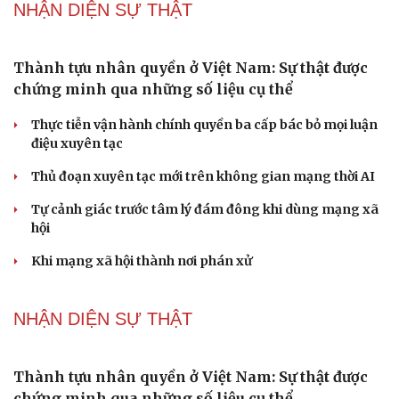
Phong slư - “thư tình” bằng dân ca của người Tày
Ngại khám bệnh, nhiều người tự chữa bệnh xã hội rồi
nhận hậu quả lớn
Truyện ngắn: "Bờ sông gió thổi" (Phần đầu)
Chính sách giáo dục phải được đo bằng sự tiến bộ, hạnh
phúc của học sinh
NHẬN DIỆN SỰ THẬT
Thành tựu nhân quyền ở Việt Nam: Sự thật được
chứng minh qua những số liệu cụ thể
Thực tiễn vận hành chính quyền ba cấp bác bỏ mọi luận
điệu xuyên tạc
Thủ đoạn xuyên tạc mới trên không gian mạng thời AI