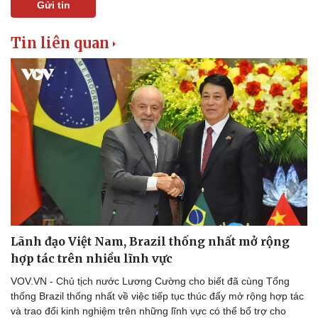
Gửi tin
Tin liên quan
Lãnh đạo Việt Nam, Brazil thống nhất mở rộng
Thể thao
Ô tô - Xe máy
hợp tác trên nhiều lĩnh vực
Bóng đá
Ô tô
VOV.VN - Chủ tịch nước Lương Cường cho biết đã cùng Tổng
Lịch thi đấu bóng đá
Xe máy
thống Brazil thống nhất về việc tiếp tục thúc đẩy mở rộng hợp tác
Thế giới thể thao
Tư vấn
và trao đổi kinh nghiệm trên những lĩnh vực có thể bổ trợ cho
eSports