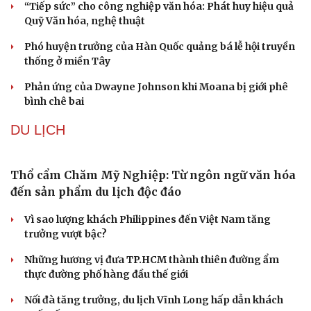
Thực hư việc Mỹ cạn kiệt kho tên lửa đắt tiền
VĂN HÓA
“Spider-Man: Brand New Day” dẫn đầu doanh số
phòng vé Mỹ
Phong slư - “thư tình” bằng dân ca của người Tày
“Tiếp sức” cho công nghiệp văn hóa: Phát huy hiệu quả
Quỹ Văn hóa, nghệ thuật
Phó huyện trưởng của Hàn Quốc quảng bá lễ hội truyền
thống ở miền Tây
Phản ứng của Dwayne Johnson khi Moana bị giới phê
bình chê bai
DU LỊCH