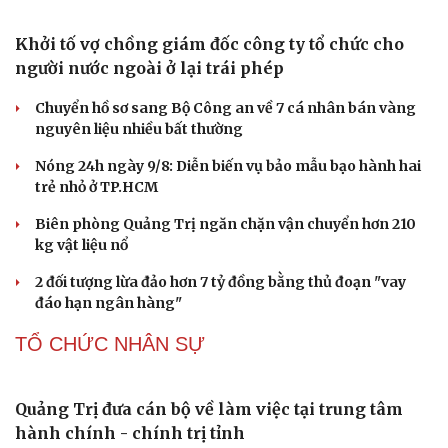
ma” trong vũ trụ
Vì sao các hãng từ bỏ pin tháo rời trên điện thoại?
Microsoft tăng tốc đầu tư hạ tầng AI tại Ấn Độ
Trung Quốc đưa vào hoạt động cơ sở điện toán AI lớn
nhất thế giới
PHÁP LUẬT
Khởi tố vợ chồng giám đốc công ty tổ chức cho
người nước ngoài ở lại trái phép
Chuyển hồ sơ sang Bộ Công an về 7 cá nhân bán vàng
nguyên liệu nhiều bất thường
Nóng 24h ngày 9/8: Diễn biến vụ bảo mẫu bạo hành hai
trẻ nhỏ ở TP.HCM
Biên phòng Quảng Trị ngăn chặn vận chuyển hơn 210