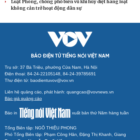
Petrovietnam phải có “hàng rào” kiểm soát
Đề xuất tăng tuổi nghỉ hưu sĩ quan quân đội, tùy đặc thù
từng vị trí
Đại tướng Phan Văn Giang: Cấp phép UAV phải gắn với
định danh để bảo vệ bầu trời
ĐBQH đề xuất nhiều giải pháp hoàn thiện Luật phòng
chống vũ khí hủy diệt hàng loạt
Luật Phòng, chống phổ biến vũ khí hủy diệt hàng loạt
không cản trở hoạt động dân sự
BÁO ĐIỆN TỬ TIẾNG NÓI VIỆT NAM
Trụ sở: 37 Bà Triệu, phường Cửa Nam, Hà Nội