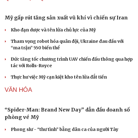
97.000 đồng/kg
Dinh dưỡng - món ngon
Nhà đẹp
Cây thuốc
Blog
Giá xăng dầu hôm nay 9/8: Giá dầu thế giới tăng nhẹ
Sản phụ khoa
Tình yêu - Gia đình
Nhi khoa
Giá xăng dầu hôm nay 8/8: Giá dầu giảm khi có tín hiệu
Nam khoa
mở lại eo biển Hormuz
Làm đẹp - giảm cân
Phòng mạch online
Tỷ giá USD hôm nay 8/8: Giá bán USD hạ xuống còn
Ăn sạch sống khỏe
26.468 đồng/USD
QUÂN SỰ - QUỐC PHÒNG
Mỹ gấp rút tăng sản xuất vũ khí vì chiến sự Iran
Kho đạn dược và tên lửa chủ lực của Mỹ
Tham vọng robot hóa quân đội, Ukraine đau đầu với
“ma trận” 550 biến thể
Đức tăng tốc chương trình UAV chiến đấu thông qua hợp
tác với Rolls-Royce