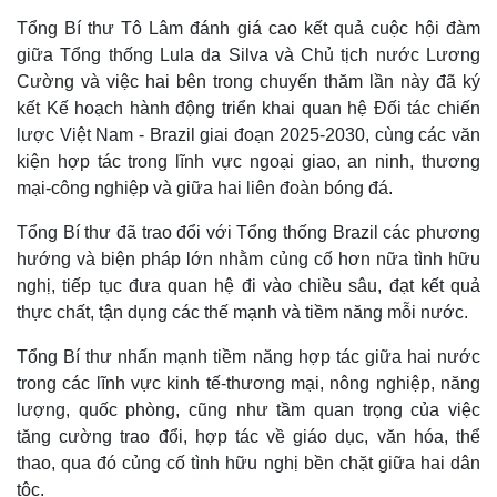
Tổng Bí thư Tô Lâm đánh giá cao kết quả cuộc hội đàm
Thế giới
Multimedia
giữa Tổng thống Lula da Silva và Chủ tịch nước Lương
Quan sát
Video
Cường và việc hai bên trong chuyến thăm lần này đã ký
Cuộc sống đó đây
Ảnh
kết Kế hoạch hành động triển khai quan hệ Đối tác chiến
Hồ sơ
E-Magazine
lược Việt Nam - Brazil giai đoạn 2025-2030, cùng các văn
Infographic
kiện hợp tác trong lĩnh vực ngoại giao, an ninh, thương
mại-công nghiệp và giữa hai liên đoàn bóng đá.
Tổng Bí thư đã trao đổi với Tổng thống Brazil các phương
hướng và biện pháp lớn nhằm củng cố hơn nữa tình hữu
nghị, tiếp tục đưa quan hệ đi vào chiều sâu, đạt kết quả
thực chất, tận dụng các thế mạnh và tiềm năng mỗi nước.
Tổng Bí thư nhấn mạnh tiềm năng hợp tác giữa hai nước
trong các lĩnh vực kinh tế-thương mại, nông nghiệp, năng
lượng, quốc phòng, cũng như tầm quan trọng của việc
tăng cường trao đổi, hợp tác về giáo dục, văn hóa, thể
thao, qua đó củng cố tình hữu nghị bền chặt giữa hai dân
tộc.