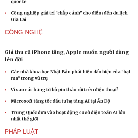
Thổ cẩm Chăm Mỹ Nghiệp: Từ ngôn ngữ văn hóa
đến sản phẩm du lịch độc đáo
Vì sao lượng khách Philippines đến Việt Nam tăng
trưởng vượt bậc?
Những hương vị đưa TP.HCM thành thiên đường ẩm
thực đường phố hàng đầu thế giới
Nối đà tăng trưởng, du lịch Vĩnh Long hấp dẫn khách
quốc tế
Công nghiệp giải trí "chắp cánh" cho điểm đến du lịch
Gia Lai
CÔNG NGHỆ
Văn hóa
Giải trí
Sân khấu - Điện ảnh
Nghệ sĩ
Văn học
Thời trang
Giá thu cũ iPhone tăng, Apple muốn người dùng
Âm nhạc
Sao Việt
lên đời
Di sản
Các nhà khoa học Nhật Bản phát hiện dấu hiệu của “hạt