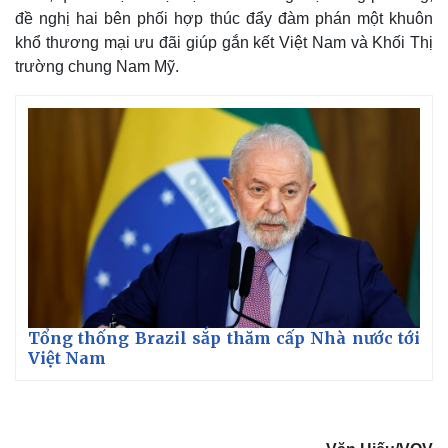
đề nghị hai bên phối hợp thúc đẩy đàm phán một khuôn
khổ thương mại ưu đãi giúp gắn kết Việt Nam và Khối Thị
trường chung Nam Mỹ.
Pháp luật
Quân sự - Quốc phòng
Vụ án
Vũ khí
Tin nóng
Việt Nam
Tư vấn luật
Phân tích
Tổng thống Brazil sắp thăm cấp Nhà nước tới
Việt Nam