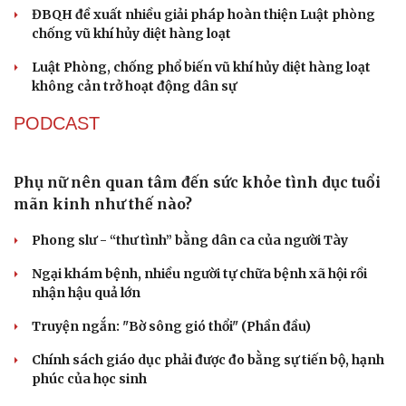
Đại biểu Quốc hội: Trao quyền lớn cho
Petrovietnam phải có “hàng rào” kiểm soát
Đề xuất tăng tuổi nghỉ hưu sĩ quan quân đội, tùy đặc thù
từng vị trí
Du lịch
Podcast
Tư vấn
Câu chuyện thời sự
Đại tướng Phan Văn Giang: Cấp phép UAV phải gắn với
Săn Tour
Đọc truyện đêm khuya
định danh để bảo vệ bầu trời
check-in
Cửa sổ tình yêu
Kể chuyện cho bé
ĐBQH đề xuất nhiều giải pháp hoàn thiện Luật phòng
Hạt giống tâm hồn
chống vũ khí hủy diệt hàng loạt
Luật Phòng, chống phổ biến vũ khí hủy diệt hàng loạt
không cản trở hoạt động dân sự
PODCAST
Phụ nữ nên quan tâm đến sức khỏe tình dục tuổi
mãn kinh như thế nào?