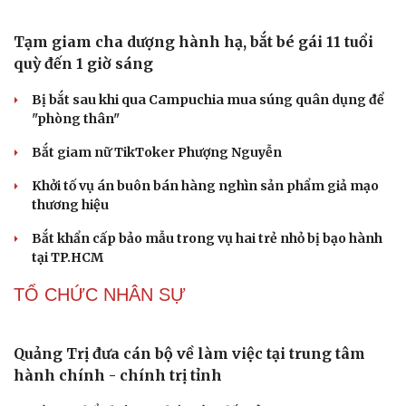
Bảo tàng Tưởng niệm Hòa bình tại Nhật Bản đón lượng
khách kỷ lục
CÔNG NGHỆ
Các nhà khoa học Nhật Bản phát hiện dấu hiệu
của “hạt ma” trong vũ trụ
Vì sao các hãng từ bỏ pin tháo rời trên điện thoại?
Microsoft tăng tốc đầu tư hạ tầng AI tại Ấn Độ
Trung Quốc đưa vào hoạt động cơ sở điện toán AI lớn
nhất thế giới
Meta bị buộc bồi thường 567 triệu USD vì gây hại cho trẻ
em
PHÁP LUẬT