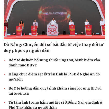
Đà Nẵng: Chuyển đổi số bắt đầu từ việc thay đổi tư
duy phục vụ người dân
Bộ Y tế dự kiến bổ sung thuốc ung thư, bệnh hiếm vào
danh mục BHYT
Hàng chục điểm sạt lở trên tỉnh lộ 543D ở Nghệ An do
mưa lớn
Bộ Y tế hướng dẫn quy trình khám sàng lọc ung thư vú
tại tuyến xã
Từ tấm ảnh trong hầm mộ liệt sĩ ở Đồng Nai, gia đình ở
Phú Thọ nhận ra người thân