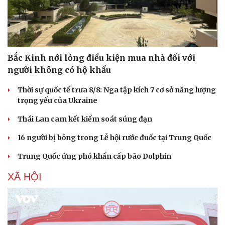
Bắc Kinh nới lỏng điều kiện mua nhà đối với
người không có hộ khẩu
Thời sự quốc tế trưa 8/8: Nga tập kích 7 cơ sở năng lượng
Doanh nghiệp
Công nghệ
trọng yếu của Ukraine
Thông tin doanh nghiệp
Sành điệu
Doanh nghiệp 24h
Tin Công nghệ
Thái Lan cam kết kiểm soát súng đạn
Doanh nhân
Trải nghiệm
Vì cộng đồng
Chuyển đổi số
16 người bị bỏng trong Lễ hội rước đuốc tại Trung Quốc
Trung Quốc ứng phó khẩn cấp bão Dolphin
XÃ HỘI