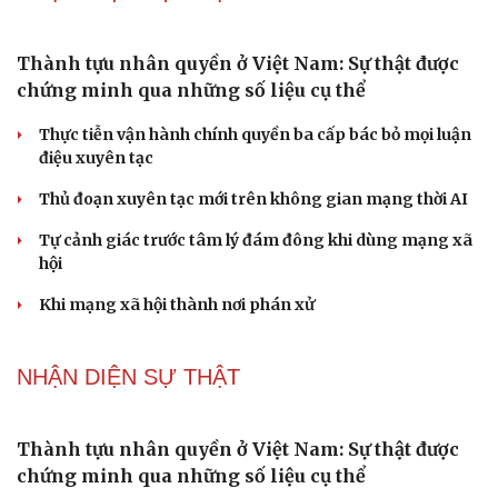
Đánh giá cán bộ bằng KPI: Cần gắn năng lực thực chất
với thu nhập xứng đáng
PODCAST
Chính sách giáo dục phải được đo bằng sự tiến bộ,
hạnh phúc của học sinh
Bác sĩ cảnh báo phim người lớn, rượu bia đang âm thầm
bào mòn "bản lĩnh đàn ông"
Cái giá đắt của việc tiêm silicon làm to "cậu nhỏ"
Dấu hiệu tiền mãn kinh sớm phụ nữ cần biết
Tôi bất lực khi vợ luôn mang chuyện ở rể ra làm "vũ khí"
sau mỗi lần cãi nhau
NHẬN DIỆN SỰ THẬT