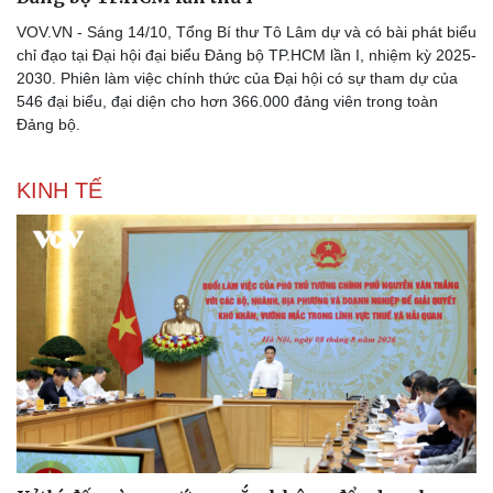
Bóng đá
Ô tô
VOV.VN - Sáng 14/10, Tổng Bí thư Tô Lâm dự và có bài phát biểu
Lịch thi đấu bóng đá
Xe máy
chỉ đạo tại Đại hội đại biểu Đảng bộ TP.HCM lần I, nhiệm kỳ 2025-
Thế giới thể thao
Tư vấn
2030. Phiên làm việc chính thức của Đại hội có sự tham dự của
eSports
546 đại biểu, đại diện cho hơn 366.000 đảng viên trong toàn
Hậu trường
Đảng bộ.
KINH TẾ