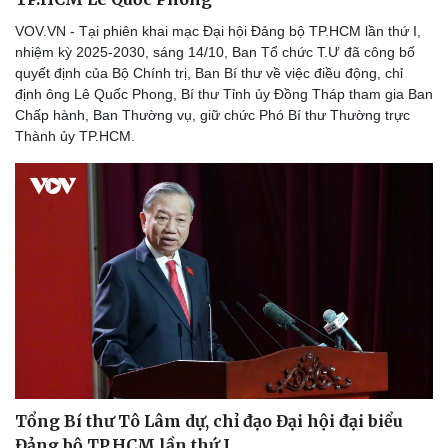
VOV.VN - Tại phiên khai mạc Đại hội Đảng bộ TP.HCM lần thứ I,
nhiệm kỳ 2025-2030, sáng 14/10, Ban Tổ chức T.Ư đã công bố
quyết định của Bộ Chính trị, Ban Bí thư về việc điều động, chỉ
định ông Lê Quốc Phong, Bí thư Tỉnh ủy Đồng Tháp tham gia Ban
Chấp hành, Ban Thường vụ, giữ chức Phó Bí thư Thường trực
Thành ủy TP.HCM.
Tổng Bí thư Tô Lâm dự, chỉ đạo Đại hội đại biểu
Đảng bộ TP.HCM lần thứ I
Thể thao
Ô tô - Xe máy