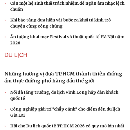
Tham vọng robot hóa quân đội, Ukraine đau đầu với
“ma trận” 550 biến thể
Đức tăng tốc chương trình UAV chiến đấu thông qua hợp
tác với Rolls-Royce
Tên lửa đạn đạo Nga khoét sâu lỗ hổng phòng không
Ukraine
Ban hành danh mục trang thiết bị phục vụ ứng phó tình
trạng khẩn cấp
VĂN HÓA
Phản ứng của Dwayne Johnson khi Moana bị giới
phê bình chê bai
The Odyssey vượt 1 tỷ USD, Christopher Nolan tái lập kỳ
tích sau 14 năm
Cần một hệ sinh thái trách nhiệm để ngăn âm nhạc lệch