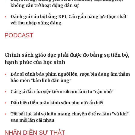
Bổ nhiệm 2 Thứ trưởng Bộ Ngoại giao
Đại tá Lê Hồng Giang giữ chức Phó Giám đốc Công an
Cao Bằng
Sau 1 tháng sáp nhập tổ dân phố: Công nghệ không thể
thay cán bộ đi gặp dân
QUỐC HỘI
Đề xuất tăng tuổi nghỉ hưu sĩ quan quân đội, tùy
đặc thù từng vị trí
Đại tướng Phan Văn Giang: Cấp phép UAV phải gắn với
định danh để bảo vệ bầu trời
ĐBQH đề xuất nhiều giải pháp hoàn thiện Luật phòng
chống vũ khí hủy diệt hàng loạt
Luật Phòng, chống phổ biến vũ khí hủy diệt hàng loạt
không cản trở hoạt động dân sự