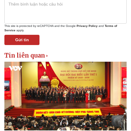
This site is protected by reCAPTCHA and the Google
Privacy Policy
and
Terms of
Service
apply.
Gửi tin
Tin liên quan
Pháp luật
Quân sự - Quốc phòng
Vụ án
Vũ khí
Tin nóng
Việt Nam
Tư vấn luật
Phân tích