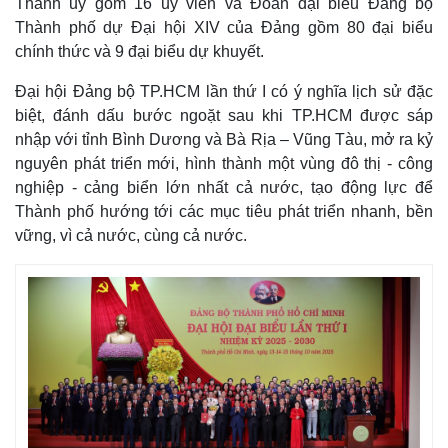
Thành ủy gồm 16 ủy viên và Đoàn đại biểu Đảng bộ
Thành phố dự Đại hội XIV của Đảng gồm 80 đại biểu
chính thức và 9 đại biểu dự khuyết.
Đại hội Đảng bộ TP.HCM lần thứ I có ý nghĩa lịch sử đặc
Kinh tế
Thị trường
biệt, đánh dấu bước ngoặt sau khi TP.HCM được sáp
nhập với tỉnh Bình Dương và Bà Rịa – Vũng Tàu, mở ra kỷ
Bất động sản
Giá vàng
Khởi nghiệp
Tiêu dùng
nguyên phát triển mới, hình thành một vùng đô thị - công
Tỷ giá
nghiệp - cảng biển lớn nhất cả nước, tạo động lực để
Chứng khoán
Thành phố hướng tới các mục tiêu phát triển nhanh, bền
Giá cà phê
vững, vì cả nước, cùng cả nước.