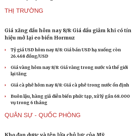
THỊ TRƯỜNG
Giá xăng dầu hôm nay 8/8: Giá dầu giảm khi có tín
hiệu mở lại eo biển Hormuz
Sức khỏe
Đời sống
Dinh dưỡng - món ngon
Nhà đẹp
Tỷ giá USD hôm nay 8/8: Giá bán USD hạ xuống còn
Cây thuốc
Blog
26.468 đồng/USD
Sản phụ khoa
Tình yêu - Gia đình
Giá vàng hôm nay 8/8: Giá vàng trong nước và thế giới
Nhi khoa