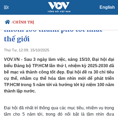
English
TP.HCM đặt mục tiêu nằm trong
CHÍNH TRỊ
/
nhóm 100 thành phố tốt nhất
thế giới
Chính trị
Xã hội
Thứ Tư, 12:09, 15/10/2025
Đảng
Tin 24h
VOV.VN - Sau 3 ngày làm việc, sáng 15/10, Đại hội đại
Tổ chức nhân sự
Dự báo thời tiết
biểu Đảng bộ TP.HCM lần thứ I, nhiệm kỳ 2025-2030 đã
Quốc hội
Giáo dục
bế mạc và thành công tốt đẹp. Đại hội đề ra 30 chỉ tiêu
Nhận diện sự thật
Dấu ấn VOV
cụ thể, nhằm cụ thể hóa tầm nhìn mới để phát triển
Việc làm
Biển đảo
TP.HCM trong 5 năm tới và hướng tới kỷ niệm 100 năm
thành lập nước.
Đại hội đã nhất trí thông qua các mục tiêu, nhiệm vụ trọng
tâm cho 5 năm tới, trong đó nổi bật là tầm nhìn đưa