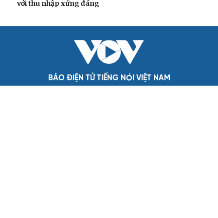
phải đo được kết quả thực chất
Bộ Chính trị: Giải thể hội quần chúng hoạt động kém
hiệu quả, không đúng tôn chỉ
QUỐC HỘI
Đề xuất tăng tuổi nghỉ hưu sĩ quan quân đội, tùy
đặc thù từng vị trí
Đại tướng Phan Văn Giang: Cấp phép UAV phải gắn với
định danh để bảo vệ bầu trời
ĐBQH đề xuất nhiều giải pháp hoàn thiện Luật phòng
chống vũ khí hủy diệt hàng loạt
Luật Phòng, chống phổ biến vũ khí hủy diệt hàng loạt
không cản trở hoạt động dân sự
Đánh giá cán bộ bằng KPI: Cần gắn năng lực thực chất
với thu nhập xứng đáng