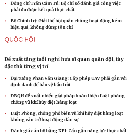
Thực tiễn vận hành chính quyền ba cấp bác bỏ mọi luận
điệu xuyên tạc
Thủ đoạn xuyên tạc mới trên không gian mạng thời AI
Tự cảnh giác trước tâm lý đám đông khi dùng mạng xã
hội
Khi mạng xã hội thành nơi phán xử
XÂY DỰNG, CHỈNH ĐỐN ĐẢNG
Đối ngoại linh hoạt dựa trên nền tảng chính trị
vững chắc
Điểm mới đột phá trong Chỉ thị số 07 về thực hành tư
tưởng, phong cách Hồ Chí Minh
Đảng ủy các cơ quan Đảng Trung ương xây dựng phần
mềm đánh giá cán bộ theo KPI
Đồng chí Trần Cẩm Tú: Bộ chỉ số đánh giá công việc