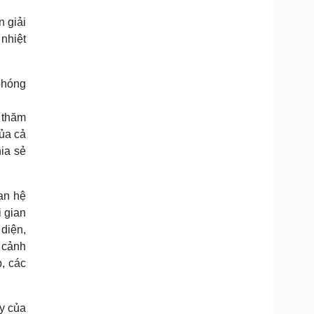
 giải
nhiệt
 thăm
ủa cả
ia sẻ
an hệ
i gian
 diện,
 cảnh
, các
y của