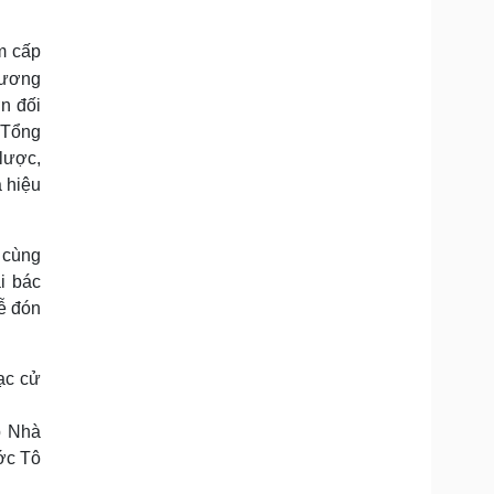
m cấp
cương
ớn đối
a Tổng
 lược,
 hiệu
 cùng
i bác
ễ đón
p Nhà
ớc Tô