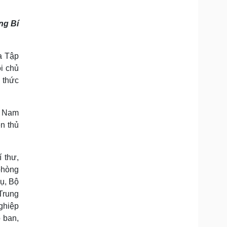
Doanh nghiệp 24h
Tin Công nghệ
Doanh nhân
Trải nghiệm
ng Bí
ì cộng đồng
Chuyển đổi số
u lịch
Podcast
a Tập
i chủ
Tư vấn
Câu chuyện thời sự
Săn Tour
Đọc truyện đêm khuya
 thức
heck-in
Cửa sổ tình yêu
Kể chuyện cho bé
Hạt giống tâm hồn
t Nam
n thủ
 thư,
phòng
ụ, Bộ
Trung
ghiệp
 ban,