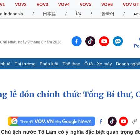
V1
VOV2
VOV3
VOV4
VOV5
VOV6
VOV GT
a Indonesia
/
日本語
/
ខ្មែរ
/
한국어
/
ພາ
Chủ Nhật, ngày 9 tháng 8 năm 2026
Po
inh tế
Thị trường
Pháp luật
Thể thao
Ô tô - Xe máy
Doanh nghi
Thế giới
Multimedia
K
Quan sát
Video
B
Cuộc sống đó đây
Ảnh
K
ng lễ đón chính thức Tổng Bí thư, 
Hồ sơ
E-Magazine
Infographic
Thể thao
Ô tô - Xe máy
D
hủ tịch nước Tô Lâm có ý nghĩa đặc biệt quan trọng đố
Bóng đá
Ô tô
T