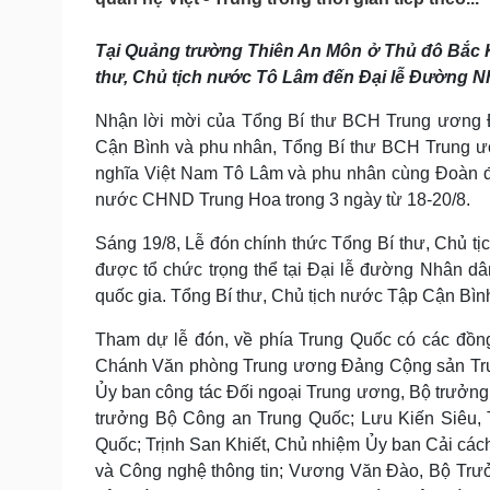
Tin nóng
Việt Nam
Tư vấn luật
Phân tích
Tại Quảng trường Thiên An Môn ở Thủ đô Bắc K
thư, Chủ tịch nước Tô Lâm đến Đại lễ Đường Nh
Sức khỏe
Đời sống
Nhận lời mời của Tổng Bí thư BCH Trung ương
Cận Bình và phu nhân, Tổng Bí thư BCH Trung ư
Dinh dưỡng - món ngon
Nhà đẹp
Cây thuốc
Blog
nghĩa Việt Nam Tô Lâm và phu nhân cùng Đoàn đạ
Sản phụ khoa
Tình yêu - Gia đình
nước CHND Trung Hoa trong 3 ngày từ 18-20/8.
Nhi khoa
Nam khoa
Sáng 19/8, Lễ đón chính thức Tổng Bí thư, Chủ 
Làm đẹp - giảm cân
được tổ chức trọng thể tại Đại lễ đường Nhân d
Phòng mạch online
quốc gia. Tổng Bí thư, Chủ tịch nước Tập Cận Bình 
Ăn sạch sống khỏe
Tham dự lễ đón, về phía Trung Quốc có các đồng 
Cải chính
Chánh Văn phòng Trung ương Đảng Cộng sản Trun
Ủy ban công tác Đối ngoại Trung ương, Bộ trưởn
trưởng Bộ Công an Trung Quốc; Lưu Kiến Siêu,
Quốc; Trịnh San Khiết, Chủ nhiệm Ủy ban Cải cách
và Công nghệ thông tin; Vương Văn Đào, Bộ Trư