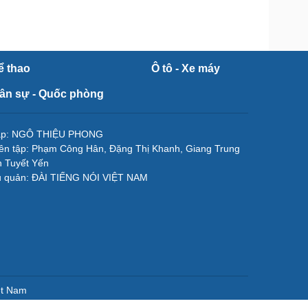
ể thao
Ô tô - Xe máy
ân sự - Quốc phòng
tập: NGÔ THIỆU PHONG
ên tập: Phạm Công Hân, Đặng Thị Khanh, Giang Trung
 Tuyết Yến
ủ quản: ĐÀI TIẾNG NÓI VIỆT NAM
ệt Nam