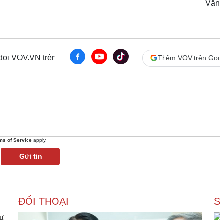
Văn
 dõi VOV.VN trên
Thêm VOV trên Goo
ms of Service
apply.
Gửi tin
ĐỐI THOẠI