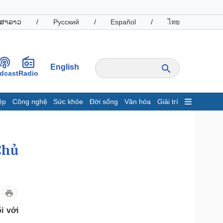
ສາລາວ
/
Русский
/
Español
/
ไทย
English
dcast
Radio
ệp
Công nghệ
Sức khỏe
Đời sống
Văn hóa
Giải trí
inh tế
Thị trường
ất động sản
Giá vàng
hởi nghiệp
Tiêu dùng
Chủ
Tỷ giá
Chứng khoán
Giá cà phê
oanh nghiệp
Công nghệ
i với
hông tin doanh nghiệp
Sành điệu