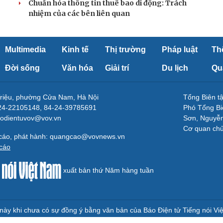
Chuẩn hóa thông tin thuê bao di động: Trách
nhiệm của các bên liên quan
Multimedia
Kinh tế
Thị trường
Pháp luật
Th
Đời sống
Văn hóa
Giải trí
Du lịch
Qu
Triệu, phường Cửa Nam, Hà Nội
Tổng Biên 
-24-22105148, 84-24-39785691
Phó Tổng Bi
aodientuvov@vov.vn
Sơn, Nguyễn
Cơ quan ch
 cáo, phát hành: quangcao@vovnews.vn
cáo
xuất bản thứ Năm hàng tuần
e này khi chưa có sự đồng ý bằng văn bản của Báo Điện tử Tiếng nói Vi
 và Du lịch cấp ngày 25/04/2025