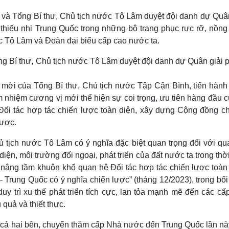
 và Tổng Bí thư, Chủ tịch nước Tô Lâm duyệt đội danh dự Quân
hiếu nhi Trung Quốc trong những bộ trang phục rực rỡ, nồng 
c Tô Lâm và Đoàn đại biểu cấp cao nước ta.
 mời của Tổng Bí thư, Chủ tịch nước Tập Cận Bình, tiến hành
 nhiệm cương vị mới thể hiện sự coi trọng, ưu tiên hàng đầu c
 Đối tác hợp tác chiến lược toàn diện, xây dựng Cộng đồng ch
lược.
tịch nước Tô Lâm có ý nghĩa đặc biệt quan trọng đối với qu
diện, môi trường đối ngoại, phát triển của đất nước ta trong thờ
và nâng tầm khuôn khổ quan hệ Đối tác hợp tác chiến lược toàn
 Trung Quốc có ý nghĩa chiến lược” (tháng 12/2023), trong bối
y trì xu thế phát triển tích cực, lan tỏa mạnh mẽ đến các cấp
 quả và thiết thực.
ủa cả hai bên, chuyến thăm cấp Nhà nước đến Trung Quốc lần nà