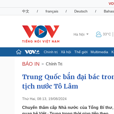
VO
中文
/
français
/
Deutsch
/
Bahas
33°C
Hà Nội
Chính trị
Xã hội
Thế giới
Multimedia
K
Chính trị
Xã hội
BÁO IN
Chính Trị
Đảng
Tin 24h
Tổ chức nhân sự
Dự báo thời tiết
Trung Quốc bắn đại bác tro
Quốc hội
Giáo dục
tịch nước Tô Lâm
Nhận diện sự thật
Dấu ấn VOV
Việc làm
Biển đảo
Thứ Hai, 08:13, 19/08/2024
Pháp luật
Quân sự - Quốc phòng
Chuyến thăm cấp Nhà nước của Tổng Bí thư, C
Vụ án
Vũ khí
quan hệ Việt - Trung trong thời gian tiếp theo...