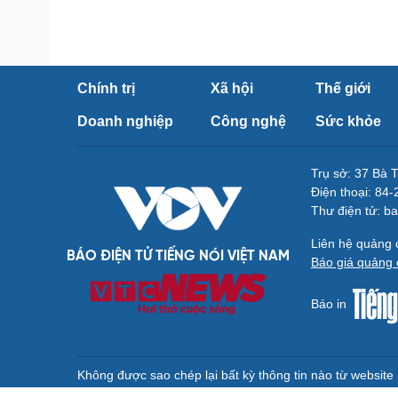
Chính trị
Xã hội
Thế giới
Doanh nghiệp
Công nghệ
Sức khỏe
Trụ sở: 37 Bà 
Điện thoại: 84
Thư điện tử: b
Liên hệ quảng
BÁO ĐIỆN TỬ TIẾNG NÓI VIỆT NAM
Báo giá quảng 
Báo in
Không được sao chép lại bất kỳ thông tin nào từ websit
Giấy phép số 27/GP-BVHTTDL của Bộ Văn hóa, Thể thao