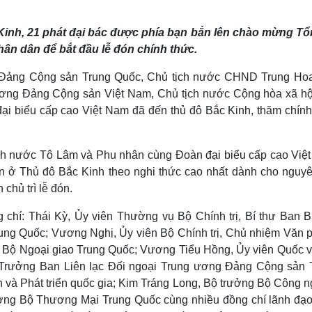
Lịch thi đấu bóng đá
Xe máy
Thế giới thể thao
Tư vấn
inh, 21 phát đại bác được phía bạn bắn lên chào mừng Tổ
eSports
V
ân dân để bắt đầu lễ đón chính thức.
Hậu trường
Văn hóa
Giải trí
D
 Đảng Cộng sản Trung Quốc, Chủ tịch nước CHND Trung Ho
ơng Đảng Cộng sản Việt Nam, Chủ tịch nước Cộng hòa xã hộ
Sân khấu - Điện ảnh
Nghệ sĩ
Văn học
Thời trang
i biểu cấp cao Việt Nam đã đến thủ đô Bắc Kinh, thăm chính
Âm nhạc
Sao Việt
c
Di sản
tịch nước Tô Lâm và Phu nhân cùng Đoàn đại biểu cấp cao Việ
ân ở Thủ đô Bắc Kinh theo nghi thức cao nhất dành cho nguyê
chủ trì lễ đón.
chí: Thái Kỳ, Ủy viên Thường vụ Bộ Chính trị, Bí thư Ban Bí
g Quốc; Vương Nghị, Ủy viên Bộ Chính trị, Chủ nhiệm Văn 
g Bộ Ngoại giao Trung Quốc; Vương Tiểu Hồng, Ủy viên Quốc v
 Trưởng Ban Liên lạc Đối ngoại Trung ương Đảng Cộng sản 
 và Phát triển quốc gia; Kim Tráng Long, Bộ trưởng Bộ Công n
ởng Bộ Thương Mại Trung Quốc cùng nhiều đồng chí lãnh đạo