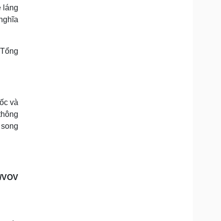
 láng
nghĩa
ốc và
thông
 song
u/VOV