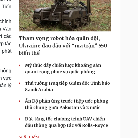
 Tiến
 chính
n Văn
i các
Tham vọng robot hóa quân đội,
p tác
Ukraine đau đầu với “ma trận” 550
 phát
biến thể
Mỹ thúc đẩy chiến lược khoáng sản
 không
quan trọng phục vụ quốc phòng
nh vực
Thủ tướng Iraq tiếp Giám đốc Tình báo
ản lý
Saudi Arabia
Ấn Độ phản ứng trước Hiệp ước phòng
thủ chung giữa Pakistan và 2 nước
Đức tăng tốc chương trình UAV chiến
đấu thông qua hợp tác với Rolls-Royce