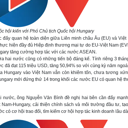
c hội kiến với Phó Chủ tịch Quốc hội Hungary
úc đẩy quan hệ toàn diện giữa Liên minh châu Âu (EU) và Việt
 thực hiện đầy đủ Hiệp định thương mại tự do EU-Việt Nam (EV
ngary tăng cường hợp tác với các nước ASEAN.
ữa hai nước cũng có những tiến bộ đáng kể. Tính riêng 3 thán
c đã đạt 115 triệu USD, tăng 50,94% so với cùng kỳ năm ngoái
của Hungary vào Việt Nam vẫn còn khiêm tốn, chưa tương xứn
ungary mới đứng thứ 14 trong khối các nước EU có quan hệ t
ai nước, ông Nguyễn Văn Bình đề nghị hai bên cần đẩy mạnh
 Nam-Hungary, cải thiện chính sách và môi trường đầu tư, tạo
 có cơ hội trao đổi, tìm kiếm cơ hội hợp tác kinh doanh lâu dà