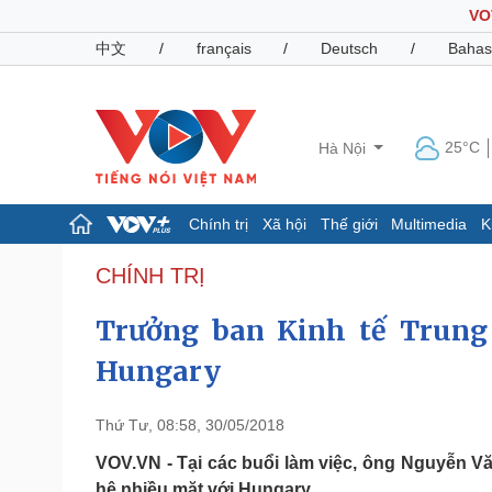
VO
中文
/
français
/
Deutsch
/
Bahas
25°C
Hà Nội
Chính trị
Xã hội
Thế giới
Multimedia
K
Chính trị
Xã hội
CHÍNH TRỊ
Đảng
Tin 24h
Trưởng ban Kinh tế Trung
Tổ chức nhân sự
Dự báo thời tiết
Quốc hội
Giáo dục
Hungary
Nhận diện sự thật
Dấu ấn VOV
Việc làm
Biển đảo
Thứ Tư, 08:58, 30/05/2018
Pháp luật
Quân sự - Quốc phòng
VOV.VN - Tại các buổi làm việc, ông Nguyễn Vă
Vụ án
Vũ khí
hệ nhiều mặt với Hungary.