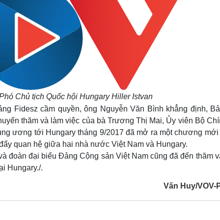
hó Chủ tịch Quốc hội Hungary Hiller Istvan
ng Fidesz cầm quyền, ông Nguyễn Văn Bình khẳng định, Bả
uyến thăm và làm việc của bà Trương Thị Mai, Ủy viên Bộ Chính
ng ương tới Hungary tháng 9/2017 đã mở ra một chương mới 
 đẩy quan hệ giữa hai nhà nước Việt Nam và Hungary.
 và đoàn đại biểu Đảng Cộng sản Việt Nam cũng đã đến thăm v
ại Hungary./.
Văn Huy/VOV-