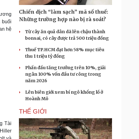
Doanh nghiệp 24h
Tin Công nghệ
Doanh nhân
Trải nghiệm
Chiến dịch “làm sạch” mã số thuế:
 ương
ì cộng đồng
Chuyển đổi số
Những trường hợp nào bị rà soát?
 buổi
an hệ
Từ cây ăn quả dân dã lên chậu thành
u lịch
Podcast
bonsai, có cây được trả 500 triệu đồng
Tư vấn
Câu chuyện thời sự
Săn Tour
Đọc truyện đêm khuya
Thuế TP.HCM đạt hơn 58% mục tiêu
heck-in
Cửa sổ tình yêu
thu 1 triệu tỷ đồng
Kể chuyện cho bé
Phấn đấu tăng trưởng trên 10%, giải
Hạt giống tâm hồn
ngân 100% vốn đầu tư công trong
năm 2026
Lên biên giới xem bí ngô khổng lồ ở
Hoành Mô
THẾ GIỚI
g Tài
iller
lt và