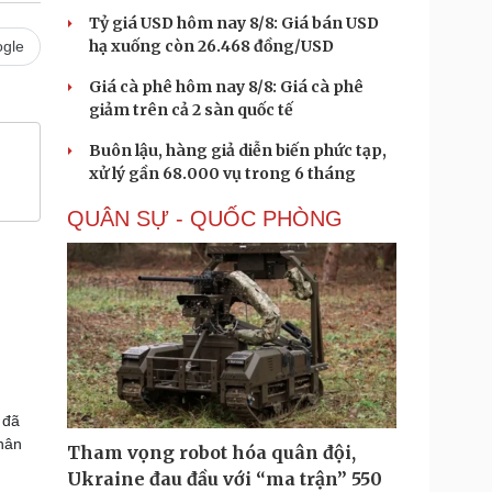
Tỷ giá USD hôm nay 8/8: Giá bán USD
hạ xuống còn 26.468 đồng/USD
gle
Giá cà phê hôm nay 8/8: Giá cà phê
giảm trên cả 2 sàn quốc tế
Buôn lậu, hàng giả diễn biến phức tạp,
xử lý gần 68.000 vụ trong 6 tháng
QUÂN SỰ - QUỐC PHÒNG
 đã
nhân
Tham vọng robot hóa quân đội,
Ukraine đau đầu với “ma trận” 550