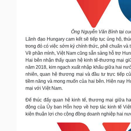
Ông Nguyễn Văn Bình tại cuộ
Lãnh đạo Hungary cam kết sẽ tiếp tục ủng hộ, th
trong đó có việc sớm ký chính thức, phê chuẩn và
Về phần mình, Việt Nam cũng sẵn sàng hỗ trợ Hu
Hai bên nhận thấy quan hệ kinh tế-thương mại gi
năm 2018, kim ngạch xuất nhập khẩu giữa hai nướ
nhiên, quan hệ thương mại và đầu tư trực tiếp 
tiềm năng và mong muốn của hai bên. Hiện nay H
mại với Việt Nam.
Để thúc đẩy quan hệ kinh tế, thương mại giữa h
động của Ủy ban Hỗn hợp về hợp tác kinh tế Việt
kiện thuận lợi cho cộng đồng doanh nghiệp hai nước