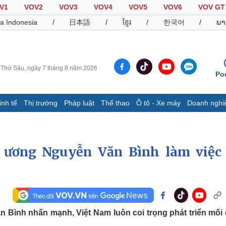
V1
VOV2
VOV3
VOV4
VOV5
VOV6
VOV GT
a Indonesia
/
日本語
/
ខ្មែរ
/
한국어
/
ພາ
Thứ Sáu, ngày 7 tháng 8 năm 2026
Po
inh tế
Thị trường
Pháp luật
Thể thao
Ô tô - Xe máy
Doanh nghi
Thế giới
Multimedia
K
Quan sát
Video
B
 ương Nguyễn Văn Bình làm việc 
Cuộc sống đó đây
Ảnh
K
Hồ sơ
E-Magazine
Infographic
Thể thao
Ô tô - Xe máy
D
n Bình nhấn mạnh, Việt Nam luôn coi trọng phát triển mối
Bóng đá
Ô tô
T