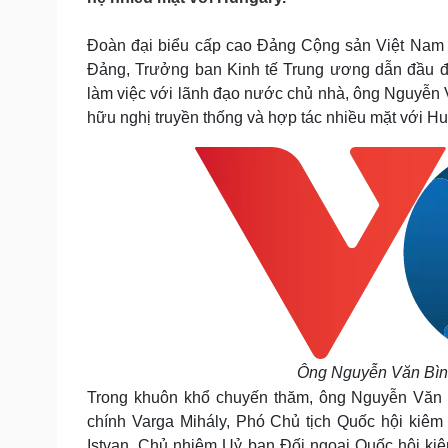
Tin nóng
Việt Nam
Tư vấn luật
Phân tích
Đoàn đại biểu cấp cao Đảng Cộng sản Việt Nam d
Đảng, Trưởng ban Kinh tế Trung ương dẫn đầu đã
làm việc với lãnh đạo nước chủ nhà, ông Nguyễn V
Sức khỏe
Đời sống
hữu nghị truyền thống và hợp tác nhiều mặt với Hu
Dinh dưỡng - món ngon
Nhà đẹp
Cây thuốc
Blog
Sản phụ khoa
Tình yêu - Gia đình
Nhi khoa
Nam khoa
Làm đẹp - giảm cân
Phòng mạch online
Ăn sạch sống khỏe
Cải chính
Ông Nguyễn Văn Bình
Trong khuôn khổ chuyến thăm, ông Nguyễn Văn B
chính Varga Mihály, Phó Chủ tịch Quốc hội kiêm
Istvan, Chủ nhiệm Uỷ ban Đối ngoại Quốc hội k