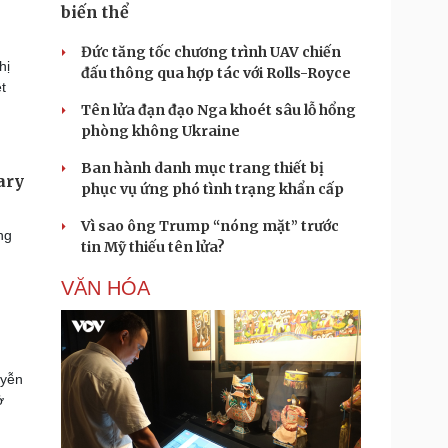
biến thể
Đức tăng tốc chương trình UAV chiến
hị
đấu thông qua hợp tác với Rolls-Royce
t
Tên lửa đạn đạo Nga khoét sâu lỗ hổng
phòng không Ukraine
Ban hành danh mục trang thiết bị
ary
phục vụ ứng phó tình trạng khẩn cấp
Vì sao ông Trump “nóng mặt” trước
ng
tin Mỹ thiếu tên lửa?
VĂN HÓA
uyễn
ở