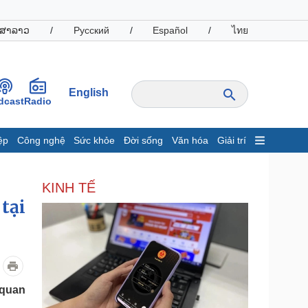
ສາລາວ
/
Русский
/
Español
/
ไทย
English
dcast
Radio
ệp
Công nghệ
Sức khỏe
Đời sống
Văn hóa
Giải trí
inh tế
Thị trường
KINH TẾ
ất động sản
Giá vàng
tại
hởi nghiệp
Tiêu dùng
Tỷ giá
Chứng khoán
Giá cà phê
oanh nghiệp
Công nghệ
 quan
hông tin doanh nghiệp
Sành điệu