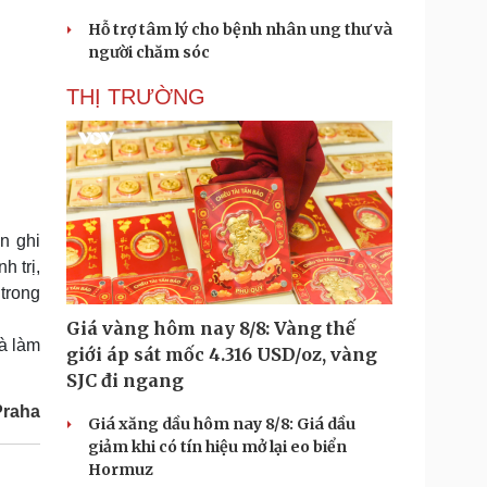
Hỗ trợ tâm lý cho bệnh nhân ung thư và
người chăm sóc
THỊ TRƯỜNG
n ghi
 trị,
trong
Giá vàng hôm nay 8/8: Vàng thế
à làm
giới áp sát mốc 4.316 USD/oz, vàng
SJC đi ngang
Praha
Giá xăng dầu hôm nay 8/8: Giá dầu
giảm khi có tín hiệu mở lại eo biển
Hormuz