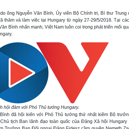
Lịch thi đấu bóng đá
Xe máy
Thế giới thể thao
Tư vấn
o ông Nguyễn Văn Bình, Ủy viên Bộ Chính trị, Bí thư Trung
eSports
V
 thăm và làm việc tại Hungary từ ngày 27-29/5/2018. Tại các
Hậu trường
ăn Bình nhấn mạnh, Việt Nam luôn coi trọng phát triển mối qu
Văn hóa
Giải trí
D
ngary.
Sân khấu - Điện ảnh
Nghệ sĩ
Văn học
Thời trang
Âm nhạc
Sao Việt
c
Di sản
 hội đàm với Phó Thủ tướng Hungary.
ình đã hội kiến với Phó Thủ tướng thứ nhất kiêm Bộ trưởn
 Chủ tịch Ban lãnh đạo toàn quốc của Đảng Xã hội Hungary H
iêm Trưởng Ban Đối ngoại Đảng Fidesz cầm quyền Nemeth Zso