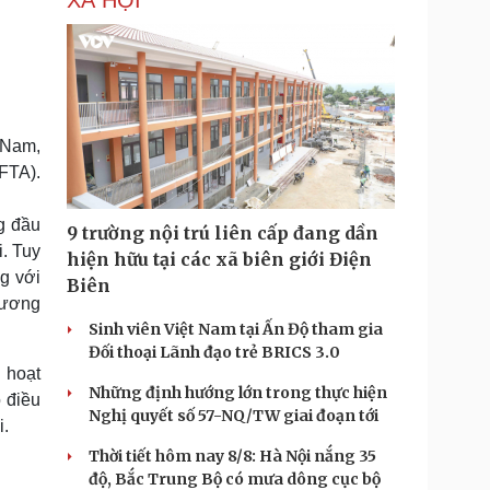
XÃ HỘI
 Nam,
FTA).
g đầu
9 trường nội trú liên cấp đang dần
. Tuy
hiện hữu tại các xã biên giới Điện
g với
Biên
hương
Sinh viên Việt Nam tại Ấn Độ tham gia
Đối thoại Lãnh đạo trẻ BRICS 3.0
 hoạt
Những định hướng lớn trong thực hiện
 điều
Nghị quyết số 57-NQ/TW giai đoạn tới
i.
Thời tiết hôm nay 8/8: Hà Nội nắng 35
độ, Bắc Trung Bộ có mưa dông cục bộ