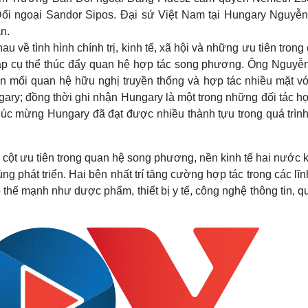
Đối ngoại Sandor Sipos. Đại sứ Việt Nam tại Hungary Nguyễn
n.
u về tình hình chính trị, kinh tế, xã hội và những ưu tiên trong
pháp cụ thể thúc đẩy quan hệ hợp tác song phương. Ông Nguyễ
iển mối quan hệ hữu nghị truyền thống và hợp tác nhiều mặt vớ
ary; đồng thời ghi nhận Hungary là một trong những đối tác hợ
húc mừng Hungary đã đạt được nhiều thành tựu trong quá trình
trụ cột ưu tiên trong quan hệ song phương, nền kinh tế hai nước
g phát triển. Hai bên nhất trí tăng cường hợp tác trong các lĩ
hế mạnh như dược phẩm, thiết bị y tế, công nghệ thông tin, qu