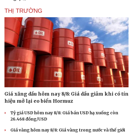
THỊ TRƯỜNG
Doanh nghiệp
Công nghệ
Thông tin doanh nghiệp
Sành điệu
Doanh nghiệp 24h
Tin Công nghệ
Doanh nhân
Trải nghiệm
Vì cộng đồng
Chuyển đổi số
Giá xăng dầu hôm nay 8/8: Giá dầu giảm khi có tín
hiệu mở lại eo biển Hormuz
Tỷ giá USD hôm nay 8/8: Giá bán USD hạ xuống còn
26.468 đồng/USD
Giá vàng hôm nay 8/8: Giá vàng trong nước và thế giới