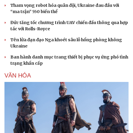
Tham vọng robot hóa quân đội, Ukraine đau đầu với
“ma trận” 550 biến thể
Đức tăng tốc chương trình UAV chiến đấu thông qua hợp
tác với Rolls-Royce
Tên lửa đạn đạo Nga khoét sâu lỗ hổng phòng không
Ukraine
Ban hành danh mục trang thiết bị phục vụ ứng phó tình
Sức khỏe
Đời sống
trạng khẩn cấp
Dinh dưỡng - món ngon
Nhà đẹp
VĂN HÓA
Cây thuốc
Blog
Sản phụ khoa
Tình yêu - Gia đình
Nhi khoa
Nam khoa
Làm đẹp - giảm cân
Phòng mạch online
Ăn sạch sống khỏe