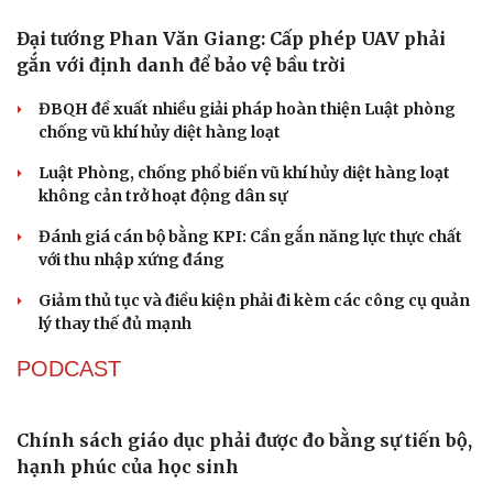
Bổ nhiệm 2 Thứ trưởng Bộ Ngoại giao
Đại tá Lê Hồng Giang giữ chức Phó Giám đốc Công an
Cao Bằng
Sau 1 tháng sáp nhập tổ dân phố: Công nghệ không thể
Du lịch
Podcast
thay cán bộ đi gặp dân
Tư vấn
Câu chuyện thời sự
Săn Tour
Đọc truyện đêm khuya
QUỐC HỘI
check-in
Cửa sổ tình yêu
Kể chuyện cho bé
Hạt giống tâm hồn
Đại tướng Phan Văn Giang: Cấp phép UAV phải
gắn với định danh để bảo vệ bầu trời
ĐBQH đề xuất nhiều giải pháp hoàn thiện Luật phòng
chống vũ khí hủy diệt hàng loạt
Luật Phòng, chống phổ biến vũ khí hủy diệt hàng loạt
không cản trở hoạt động dân sự
Đánh giá cán bộ bằng KPI: Cần gắn năng lực thực chất