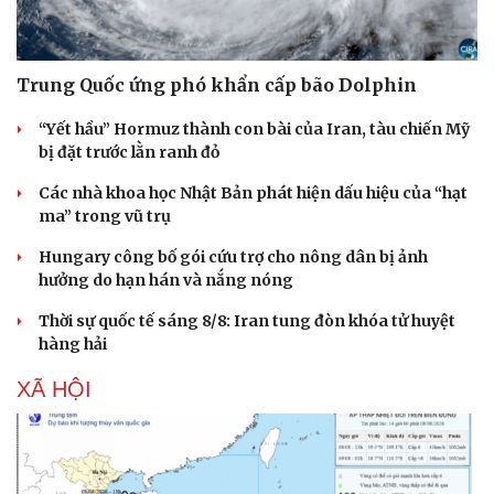
Hậu trường
Trung Quốc ứng phó khẩn cấp bão Dolphin
“Yết hầu” Hormuz thành con bài của Iran, tàu chiến Mỹ
bị đặt trước lằn ranh đỏ
Các nhà khoa học Nhật Bản phát hiện dấu hiệu của “hạt
ma” trong vũ trụ
Hungary công bố gói cứu trợ cho nông dân bị ảnh
hưởng do hạn hán và nắng nóng
Thời sự quốc tế sáng 8/8: Iran tung đòn khóa tử huyệt
hàng hải
XÃ HỘI