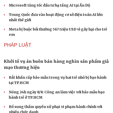
Bảo tàng Tưởng niệm Hòa bình tại Nhật Bản đón lượng
Sân khấu - Điện ảnh
Nghệ sĩ
khách kỷ lục
Văn học
Thời trang
Âm nhạc
Sao Việt
CÔNG NGHỆ
Di sản
Các nhà khoa học Nhật Bản phát hiện dấu hiệu
của “hạt ma” trong vũ trụ
Vì sao các hãng từ bỏ pin tháo rời trên điện thoại?
Microsoft tăng tốc đầu tư hạ tầng AI tại Ấn Độ
Trung Quốc đưa vào hoạt động cơ sở điện toán AI lớn
nhất thế giới
Meta bị buộc bồi thường 567 triệu USD vì gây hại cho trẻ
em
PHÁP LUẬT