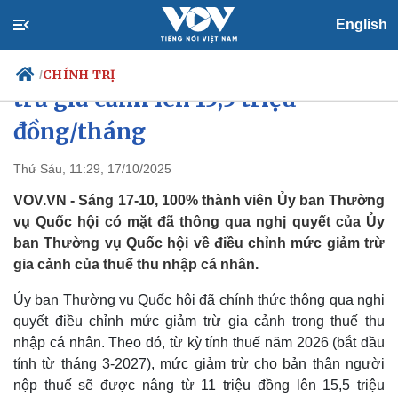
English
Từ 2026, tăng mạnh mức giảm
CHÍNH TRỊ
/
trừ gia cảnh lên 15,5 triệu
đồng/tháng
Chính trị
Xã hội
Thứ Sáu, 11:29, 17/10/2025
Đảng
Tin 24h
VOV.VN - Sáng 17-10, 100% thành viên Ủy ban Thường
Tổ chức nhân sự
Dự báo thời tiết
vụ Quốc hội có mặt đã thông qua nghị quyết của Ủy
Quốc hội
Giáo dục
ban Thường vụ Quốc hội về điều chỉnh mức giảm trừ
Nhận diện sự thật
Dấu ấn VOV
gia cảnh của thuế thu nhập cá nhân.
Việc làm
Biển đảo
Ủy ban Thường vụ Quốc hội đã chính thức thông qua nghị
quyết điều chỉnh mức giảm trừ gia cảnh trong thuế thu
nhập cá nhân. Theo đó, từ kỳ tính thuế năm 2026 (bắt đầu
tính từ tháng 3-2027), mức giảm trừ cho bản thân người
nộp thuế sẽ được nâng từ 11 triệu đồng lên 15,5 triệu