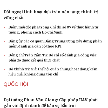
Thực tiễn vận hành chính quyền ba cấp bác bỏ mọi luận
điệu xuyên tạc
Thủ đoạn xuyên tạc mới trên không gian mạng thời AI
Tự cảnh giác trước tâm lý đám đông khi dùng mạng xã
hội
Khi mạng xã hội thành nơi phán xử
XÂY DỰNG, CHỈNH ĐỐN ĐẢNG
Đối ngoại linh hoạt dựa trên nền tảng chính trị
vững chắc
Điểm mới đột phá trong Chỉ thị số 07 về thực hành tư
tưởng, phong cách Hồ Chí Minh
Đảng ủy các cơ quan Đảng Trung ương xây dựng phần
mềm đánh giá cán bộ theo KPI
Đồng chí Trần Cẩm Tú: Bộ chỉ số đánh giá công việc