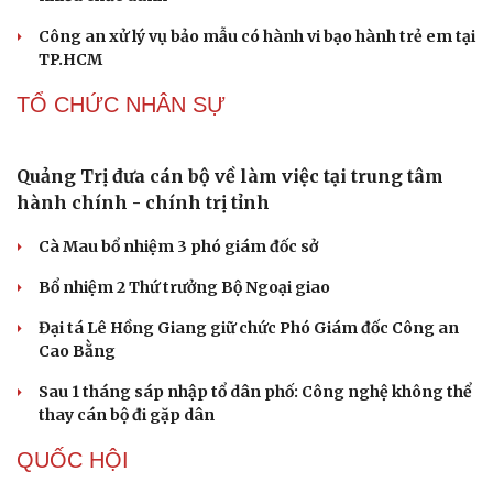
Khởi tố vụ án buôn bán hàng nghìn sản phẩm giả
mạo thương hiệu
Bắt khẩn cấp bảo mẫu trong vụ hai trẻ nhỏ bị bạo hành
tại TP.HCM
Nóng 24h ngày 8/8: Công an làm việc với bảo mẫu bạo
hành trẻ ở TP.HCM
Bổ sung thẩm quyền xử phạt vi phạm hành chính với
nhiều chức danh
Công an xử lý vụ bảo mẫu có hành vi bạo hành trẻ em tại
TP.HCM
TỔ CHỨC NHÂN SỰ
Quảng Trị đưa cán bộ về làm việc tại trung tâm
hành chính - chính trị tỉnh
Cà Mau bổ nhiệm 3 phó giám đốc sở