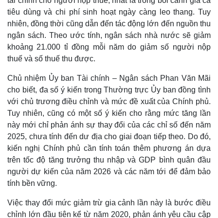
tài chính cho người nộp thuế, nhất là trong bối cảnh giá cả
Infographic
tiêu dùng và chi phí sinh hoạt ngày càng leo thang. Tuy
nhiên, đồng thời cũng dẫn đến tác động lớn đến nguồn thu
ngân sách. Theo ước tính, ngân sách nhà nước sẽ giảm
khoảng 21.000 tỉ đồng mỗi năm do giảm số người nộp
thuế và số thuế thu được.
Chủ nhiệm Ủy ban Tài chính – Ngân sách Phan Văn Mãi
cho biết, đa số ý kiến trong Thường trực Ủy ban đồng tình
với chủ trương điều chỉnh và mức đề xuất của Chính phủ.
Tuy nhiên, cũng có một số ý kiến cho rằng mức tăng lần
này mới chỉ phản ánh sự thay đổi của các chỉ số đến năm
2025, chưa tính đến dư địa cho giai đoạn tiếp theo. Do đó,
kiến nghị Chính phủ cần tính toán thêm phương án dựa
trên tốc độ tăng trưởng thu nhập và GDP bình quân đầu
người dự kiến của năm 2026 và các năm tới để đảm bảo
tính bền vững.
Việc thay đổi mức giảm trừ gia cảnh lần này là bước điều
chỉnh lớn đầu tiên kể từ năm 2020, phản ánh yêu cầu cập