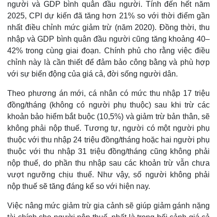
người và GDP bình quân đầu người. Tính đến hết năm
2025, CPI dự kiến đã tăng hơn 21% so với thời điểm gần
nhất điều chỉnh mức giảm trừ (năm 2020). Đồng thời, thu
nhập và GDP bình quân đầu người cũng tăng khoảng 40–
42% trong cùng giai đoạn. Chính phủ cho rằng việc điều
chỉnh này là cần thiết để đảm bảo công bằng và phù hợp
với sự biến động của giá cả, đời sống người dân.
Theo phương án mới, cá nhân có mức thu nhập 17 triệu
đồng/tháng (không có người phụ thuộc) sau khi trừ các
khoản bảo hiểm bắt buộc (10,5%) và giảm trừ bản thân, sẽ
không phải nộp thuế. Tương tự, người có một người phụ
thuộc với thu nhập 24 triệu đồng/tháng hoặc hai người phụ
thuộc với thu nhập 31 triệu đồng/tháng cũng không phải
nộp thuế, do phần thu nhập sau các khoản trừ vẫn chưa
vượt ngưỡng chịu thuế. Như vậy, số người không phải
Thế giới
Multimedia
nộp thuế sẽ tăng đáng kể so với hiện nay.
Quan sát
Video
Cuộc sống đó đây
Ảnh
Việc nâng mức giảm trừ gia cảnh sẽ giúp giảm gánh nặng
Hồ sơ
E-Magazine