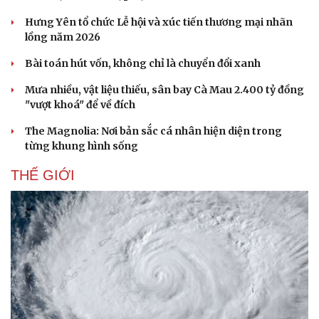
Hưng Yên tổ chức Lễ hội và xúc tiến thương mại nhãn
lồng năm 2026
Bài toán hút vốn, không chỉ là chuyển đổi xanh
Mưa nhiều, vật liệu thiếu, sân bay Cà Mau 2.400 tỷ đồng
"vượt khoá" để về đích
The Magnolia: Nơi bản sắc cá nhân hiện diện trong
từng khung hình sống
THẾ GIỚI
Thể thao
Ô tô - Xe máy
Bóng đá
Ô tô
Lịch thi đấu bóng đá
Xe máy
Thế giới thể thao
Tư vấn
eSports