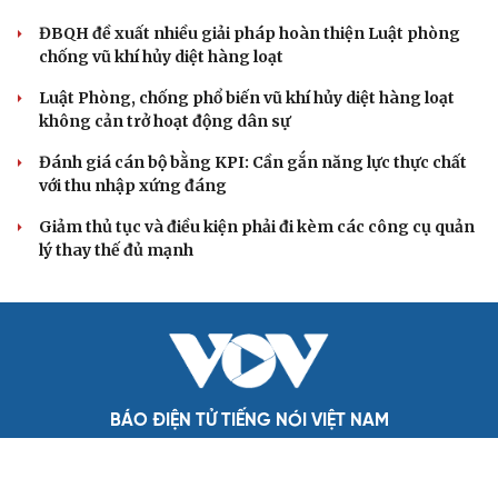
phải đo được kết quả thực chất
Bộ Chính trị: Giải thể hội quần chúng hoạt động kém
hiệu quả, không đúng tôn chỉ
QUỐC HỘI
Đại tướng Phan Văn Giang: Cấp phép UAV phải
gắn với định danh để bảo vệ bầu trời
ĐBQH đề xuất nhiều giải pháp hoàn thiện Luật phòng
chống vũ khí hủy diệt hàng loạt
Luật Phòng, chống phổ biến vũ khí hủy diệt hàng loạt
không cản trở hoạt động dân sự
Đánh giá cán bộ bằng KPI: Cần gắn năng lực thực chất
với thu nhập xứng đáng
Giảm thủ tục và điều kiện phải đi kèm các công cụ quản
lý thay thế đủ mạnh