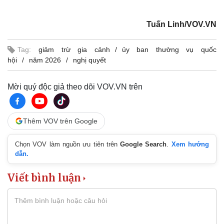
Tuấn Linh/VOV.VN
Kinh tế
Thị trường
Bất động sản
Giá vàng
Tag:
giảm trừ gia cảnh
ủy ban thường vụ quốc
Khởi nghiệp
Tiêu dùng
hội
năm 2026
nghị quyết
Tỷ giá
Chứng khoán
Mời quý độc giả theo dõi VOV.VN trên
Giá cà phê
Thêm VOV trên Google
Chọn VOV làm nguồn ưu tiên trên
Google Search
.
Xem hướng
dẫn.
Viết bình luận