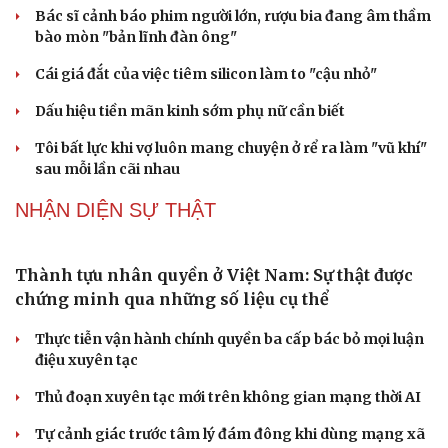
với thu nhập xứng đáng
Giảm thủ tục và điều kiện phải đi kèm các công cụ quản
lý thay thế đủ mạnh
PODCAST
Chính sách giáo dục phải được đo bằng sự tiến bộ,
hạnh phúc của học sinh
Bác sĩ cảnh báo phim người lớn, rượu bia đang âm thầm
bào mòn "bản lĩnh đàn ông"
Cái giá đắt của việc tiêm silicon làm to "cậu nhỏ"
Dấu hiệu tiền mãn kinh sớm phụ nữ cần biết
Tôi bất lực khi vợ luôn mang chuyện ở rể ra làm "vũ khí"
sau mỗi lần cãi nhau
NHẬN DIỆN SỰ THẬT