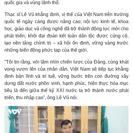
quốc gia và vùng lãnh thổ.
Thế giới
Multimedia
Thạc sĩ Lê Vũ khẳng định, vị thế của Việt Nam trên trường
Quan sát
Video
Cuộc sống đó đây
Ảnh
quốc tế ngày càng được nâng cao; nội lực kinh tế, khoa
Hồ sơ
E-Magazine
học, giáo dục và công nghệ đã trở thành động lực mới cho
Infographic
phát triển; khối đại đoàn kết toàn dân tộc được củng cố,
tạo nền tảng chính trị – xã hội ổn định, vững vàng trước
những biến động phức tạp của thế giới.
“Tôi tin rằng, với tầm nhìn chiến lược của Đảng, cùng khát
vọng vươn lên của nhân dân, Việt Nam sẽ tiếp tục khẳng
định bản lĩnh và trí tuệ, vững bước trên con đường xây
dựng đất nước phồn vinh, hạnh phúc, hiện thực hóa mục
tiêu là đến giữa thế kỷ XXI nước ta trở thành nước phát
triển, thu nhập cao”, ông Lê Vũ nói.