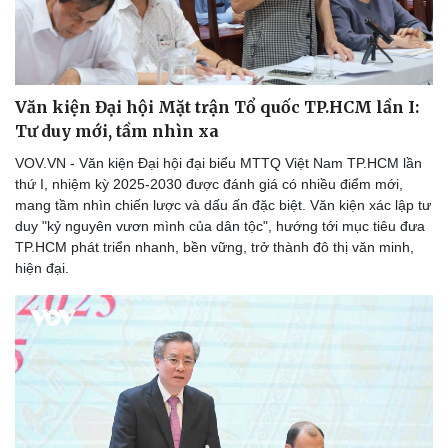
Văn kiện Đại hội Mặt trận Tổ quốc TP.HCM lần I:
Tư duy mới, tầm nhìn xa
VOV.VN - Văn kiện Đại hội đại biểu MTTQ Việt Nam TP.HCM lần
thứ I, nhiệm kỳ 2025-2030 được đánh giá có nhiều điểm mới,
mang tầm nhìn chiến lược và dấu ấn đặc biệt. Văn kiện xác lập tư
duy "kỷ nguyên vươn mình của dân tộc", hướng tới mục tiêu đưa
TP.HCM phát triển nhanh, bền vững, trở thành đô thị văn minh,
hiện đại.
Thể thao
Ô tô - Xe máy
Bóng đá
Ô tô
Lịch thi đấu bóng đá
Xe máy
Thế giới thể thao
Tư vấn
eSports
Hậu trường