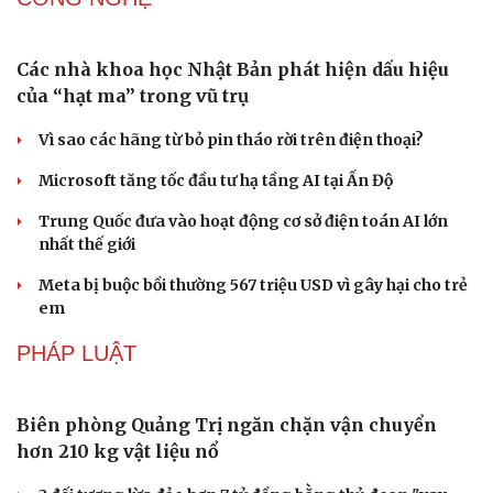
Công nghiệp giải trí "chắp cánh" cho điểm đến du lịch
Gia Lai
Hội chợ Du lịch quốc tế TP.HCM 2026 có quy mô lớn nhất
từ trước đến nay
Bảo tàng Tưởng niệm Hòa bình tại Nhật Bản đón lượng
khách kỷ lục
CÔNG NGHỆ
Văn hóa
Giải trí
Sân khấu - Điện ảnh
Nghệ sĩ
Các nhà khoa học Nhật Bản phát hiện dấu hiệu
Văn học
Thời trang
của “hạt ma” trong vũ trụ
Âm nhạc
Sao Việt
Di sản
Vì sao các hãng từ bỏ pin tháo rời trên điện thoại?
Microsoft tăng tốc đầu tư hạ tầng AI tại Ấn Độ
Trung Quốc đưa vào hoạt động cơ sở điện toán AI lớn
nhất thế giới