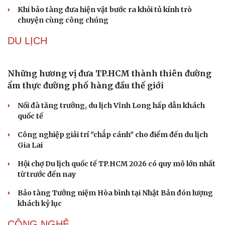
truyền thống ở miền Tây
Phản ứng của Dwayne Johnson khi Moana bị giới phê
bình chê bai
The Odyssey vượt 1 tỷ USD, Christopher Nolan tái lập kỳ
tích sau 14 năm
Cần một hệ sinh thái trách nhiệm để ngăn âm nhạc lệch
chuẩn
Khi bảo tàng đưa hiện vật bước ra khỏi tủ kính trò
chuyện cùng công chúng
DU LỊCH
Những hương vị đưa TP.HCM thành thiên đường
ẩm thực đường phố hàng đầu thế giới
Nối đà tăng trưởng, du lịch Vĩnh Long hấp dẫn khách
quốc tế