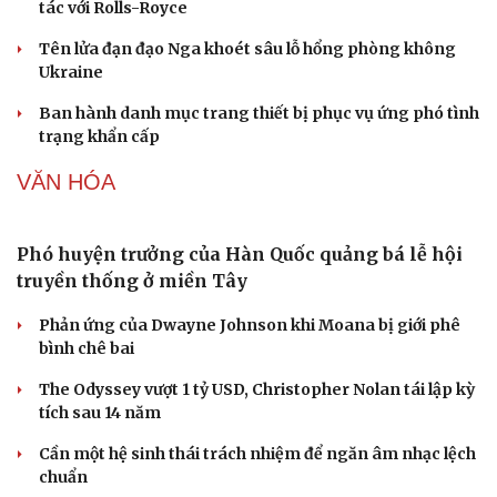
Nhi khoa
Nam khoa
QUÂN SỰ - QUỐC PHÒNG
Làm đẹp - giảm cân
Phòng mạch online
Ăn sạch sống khỏe
Kho đạn dược và tên lửa chủ lực của Mỹ
Tham vọng robot hóa quân đội, Ukraine đau đầu với
“ma trận” 550 biến thể
Đức tăng tốc chương trình UAV chiến đấu thông qua hợp
tác với Rolls-Royce
Tên lửa đạn đạo Nga khoét sâu lỗ hổng phòng không
Ukraine
Ban hành danh mục trang thiết bị phục vụ ứng phó tình
trạng khẩn cấp
VĂN HÓA
Phó huyện trưởng của Hàn Quốc quảng bá lễ hội