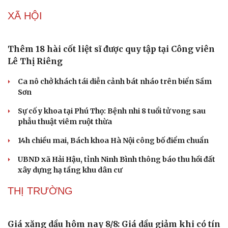
Malaysia cảnh báo rủi ro trẻ em kết bạn với AI
ASEAN kỷ niệm 59 năm thành lập: Đoàn kết và tự cường
là sức mạnh
EU yêu cầu Meta và TikTok thắt chặt kiểm soát thông
tin sai lệch
Căng thẳng di cư: Tây Ban Nha áp đặt kiểm soát biên
giới đáp trả Italy
XÃ HỘI
Thêm 18 hài cốt liệt sĩ được quy tập tại Công viên
Lê Thị Riêng
Ca nô chở khách tái diễn cảnh bát nháo trên biển Sầm
Sơn
Sự cố y khoa tại Phú Thọ: Bệnh nhi 8 tuổi tử vong sau