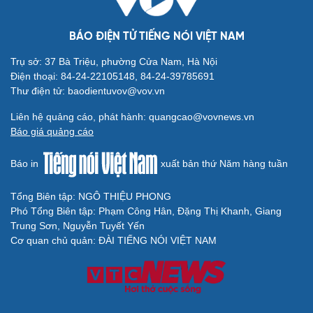
ĐBQH đề xuất nhiều giải pháp hoàn thiện Luật phòng
chống vũ khí hủy diệt hàng loạt
Luật Phòng, chống phổ biến vũ khí hủy diệt hàng loạt
không cản trở hoạt động dân sự
BÁO ĐIỆN TỬ TIẾNG NÓI VIỆT NAM
Trụ sở: 37 Bà Triệu, phường Cửa Nam, Hà Nội
Điện thoại: 84-24-22105148, 84-24-39785691
Thư điện tử: baodientuvov@vov.vn
Liên hệ quảng cáo, phát hành: quangcao@vovnews.vn
Báo giá quảng cáo