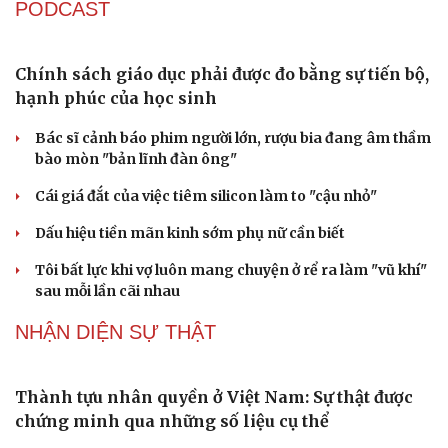
từng vị trí
Du lịch
Podcast
Đại tướng Phan Văn Giang: Cấp phép UAV phải gắn với
Tư vấn
Câu chuyện thời sự
định danh để bảo vệ bầu trời
Săn Tour
Đọc truyện đêm khuya
ĐBQH đề xuất nhiều giải pháp hoàn thiện Luật phòng
check-in
Cửa sổ tình yêu
chống vũ khí hủy diệt hàng loạt
Kể chuyện cho bé
Hạt giống tâm hồn
Luật Phòng, chống phổ biến vũ khí hủy diệt hàng loạt
không cản trở hoạt động dân sự
PODCAST
Chính sách giáo dục phải được đo bằng sự tiến bộ,
hạnh phúc của học sinh
Bác sĩ cảnh báo phim người lớn, rượu bia đang âm thầm
bào mòn "bản lĩnh đàn ông"
Cái giá đắt của việc tiêm silicon làm to "cậu nhỏ"
Dấu hiệu tiền mãn kinh sớm phụ nữ cần biết