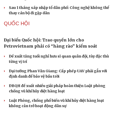
Quảng Trị đưa cán bộ về làm việc tại trung tâm
hành chính - chính trị tỉnh
Cà Mau bổ nhiệm 3 phó giám đốc sở
Bổ nhiệm 2 Thứ trưởng Bộ Ngoại giao
Đại tá Lê Hồng Giang giữ chức Phó Giám đốc Công an
Cao Bằng
Sau 1 tháng sáp nhập tổ dân phố: Công nghệ không thể
thay cán bộ đi gặp dân
QUỐC HỘI
Đại biểu Quốc hội: Trao quyền lớn cho
Petrovietnam phải có “hàng rào” kiểm soát
Đề xuất tăng tuổi nghỉ hưu sĩ quan quân đội, tùy đặc thù