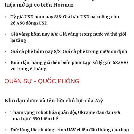
phẫu thuật viêm ruột thừa
14h chiều mai, Bách khoa Hà Nội công bố điểm chuẩn
UBND xã Hải Hậu, tỉnh Ninh Bình thông báo thu hồi đất
xây dựng hạ tầng khu dân cư
THỊ TRƯỜNG
Giá xăng dầu hôm nay 8/8: Giá dầu giảm khi có tín
hiệu mở lại eo biển Hormuz
Tỷ giá USD hôm nay 8/8: Giá bán USD hạ xuống còn
26.468 đồng/USD
Giá vàng hôm nay 8/8: Giá vàng trong nước và thế giới
lại tăng
Sức khỏe
Đời sống
Giá cà phê hôm nay 8/8: Giá cà phê trong nước ổn định
Dinh dưỡng - món ngon
Nhà đẹp
Cây thuốc
Blog
Buôn lậu, hàng giả diễn biến phức tạp, xử lý gần 68.000
Sản phụ khoa
Tình yêu - Gia đình
vụ trong 6 tháng