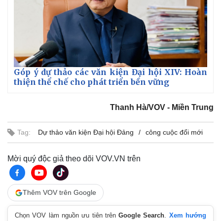
Pháp luật
Quân sự - Quốc phòng
Vụ án
Vũ khí
Tin nóng
Việt Nam
Góp ý dự thảo các văn kiện Đại hội XIV: Hoàn
Tư vấn luật
Phân tích
thiện thể chế cho phát triển bền vững
Thanh Hà/VOV - Miền Trung
Tag:
Dự thảo văn kiện Đại hội Đảng
công cuộc đổi mới
Mời quý độc giả theo dõi VOV.VN trên
Thêm VOV trên Google
Chọn VOV làm nguồn ưu tiên trên
Google Search
.
Xem hướng