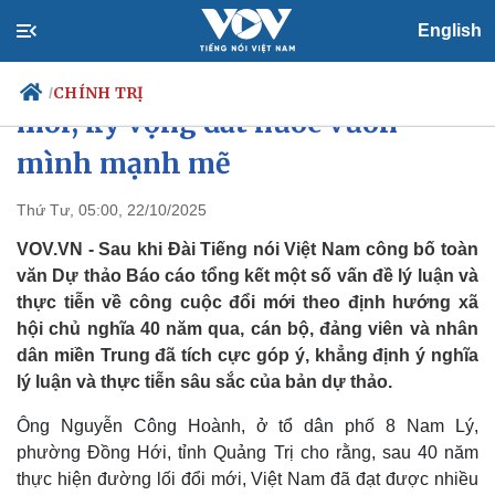
English
Tự hào thành tựu 40 năm đổi
CHÍNH TRỊ
/
mới, kỳ vọng đất nước vươn
mình mạnh mẽ
Chính trị
Xã hội
Thứ Tư, 05:00, 22/10/2025
Đảng
Tin 24h
VOV.VN - Sau khi Đài Tiếng nói Việt Nam công bố toàn
Tổ chức nhân sự
Dự báo thời tiết
văn Dự thảo Báo cáo tổng kết một số vấn đề lý luận và
Quốc hội
Giáo dục
thực tiễn về công cuộc đổi mới theo định hướng xã
Nhận diện sự thật
Dấu ấn VOV
hội chủ nghĩa 40 năm qua, cán bộ, đảng viên và nhân
Việc làm
Biển đảo
dân miền Trung đã tích cực góp ý, khẳng định ý nghĩa
lý luận và thực tiễn sâu sắc của bản dự thảo.
Ông Nguyễn Công Hoành, ở tổ dân phố 8 Nam Lý,
phường Đồng Hới, tỉnh Quảng Trị cho rằng, sau 40 năm
thực hiện đường lối đổi mới, Việt Nam đã đạt được nhiều