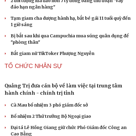
Meta bị buộc bồi thường 567 triệu USD vì gây hại cho trẻ
em
PHÁP LUẬT
Biên phòng Quảng Trị ngăn chặn vận chuyển
hơn 210 kg vật liệu nổ
2 đối tượng lừa đảo hơn 7 tỷ đồng bằng thủ đoạn "vay
đáo hạn ngân hàng"
Tạm giam cha dượng hành hạ, bắt bé gái 11 tuổi quỳ đến
1 giờ sáng
Bị bắt sau khi qua Campuchia mua súng quân dụng để
"phòng thân"
Bắt giam nữ TikToker Phượng Nguyễn
TỔ CHỨC NHÂN SỰ