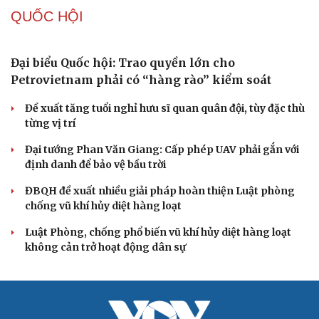
Điểm mới đột phá trong Chỉ thị số 07 về thực hành tư
tưởng, phong cách Hồ Chí Minh
Đảng ủy các cơ quan Đảng Trung ương xây dựng phần
mềm đánh giá cán bộ theo KPI
Đồng chí Trần Cẩm Tú: Bộ chỉ số đánh giá công việc
phải đo được kết quả thực chất
Bộ Chính trị: Giải thể hội quần chúng hoạt động kém
hiệu quả, không đúng tôn chỉ
QUỐC HỘI
Đại biểu Quốc hội: Trao quyền lớn cho
Petrovietnam phải có “hàng rào” kiểm soát
Đề xuất tăng tuổi nghỉ hưu sĩ quan quân đội, tùy đặc thù
từng vị trí
Đại tướng Phan Văn Giang: Cấp phép UAV phải gắn với
định danh để bảo vệ bầu trời