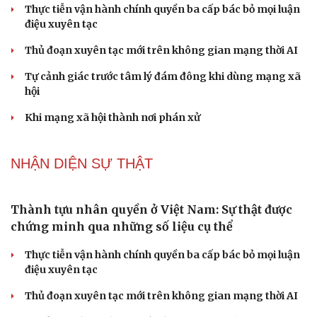
Tôi bất lực khi vợ luôn mang chuyện ở rể ra làm "vũ khí"
sau mỗi lần cãi nhau
NHẬN DIỆN SỰ THẬT
Thành tựu nhân quyền ở Việt Nam: Sự thật được
chứng minh qua những số liệu cụ thể
Thực tiễn vận hành chính quyền ba cấp bác bỏ mọi luận
điệu xuyên tạc
Thủ đoạn xuyên tạc mới trên không gian mạng thời AI
Tự cảnh giác trước tâm lý đám đông khi dùng mạng xã
hội
Khi mạng xã hội thành nơi phán xử
NHẬN DIỆN SỰ THẬT