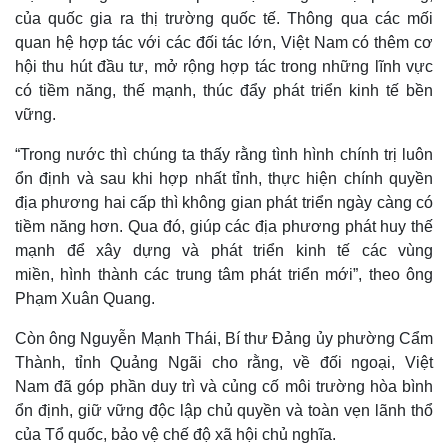
của quốc gia ra thị trường quốc tế. Thông qua các mối
quan hệ hợp tác với các đối tác lớn, Việt Nam có thêm cơ
hội thu hút đầu tư, mở rộng hợp tác trong những lĩnh vực
có tiềm năng, thế mạnh, thúc đẩy phát triển kinh tế bền
vững.
“Trong nước thì chúng ta thấy rằng tình hình chính trị luôn
ổn định và sau khi hợp nhất tỉnh, thực hiện chính quyền
địa phương hai cấp thì không gian phát triển ngày càng có
tiềm năng hơn. Qua đó, giúp các địa phương phát huy thế
mạnh để xây dựng và phát triển kinh tế các vùng
Kinh tế
Thị trường
miền, hình thành các trung tâm phát triển mới”, theo ông
Bất động sản
Giá vàng
Phạm Xuân Quang.
Khởi nghiệp
Tiêu dùng
Tỷ giá
Còn ông Nguyễn Mạnh Thái, Bí thư Đảng ủy phường Cẩm
Chứng khoán
Thành, tỉnh Quảng Ngãi cho rằng, về đối ngoại, Việt
Giá cà phê
Nam đã góp phần duy trì và củng cố môi trường hòa bình
ổn định, giữ vững độc lập chủ quyền và toàn vẹn lãnh thổ
của Tổ quốc, bảo vệ chế độ xã hội chủ nghĩa.