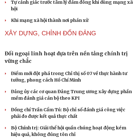
Thành tựu nhân quyền ở Việt Nam: Sự thật được
chứng minh qua những số liệu cụ thể
Thực tiễn vận hành chính quyền ba cấp bác bỏ mọi luận
điệu xuyên tạc
Thủ đoạn xuyên tạc mới trên không gian mạng thời AI
Tự cảnh giác trước tâm lý đám đông khi dùng mạng xã
hội
Khi mạng xã hội thành nơi phán xử
Cải chính
XÂY DỰNG, CHỈNH ĐỐN ĐẢNG
Đối ngoại linh hoạt dựa trên nền tảng chính trị
vững chắc