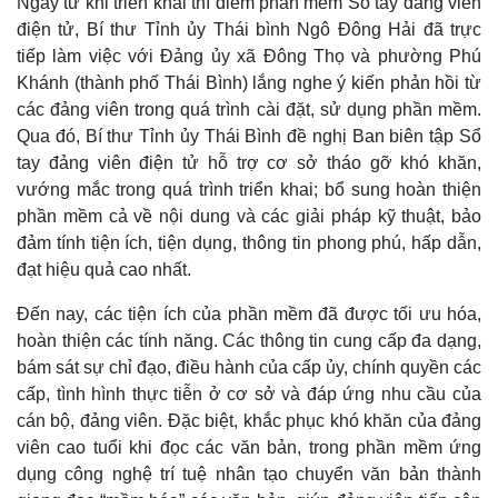
Ngay từ khi triển khai thí điểm phần mềm Sổ tay đảng viên
Cuộc sống đó đây
Ảnh
điện tử, Bí thư Tỉnh ủy Thái bình Ngô Đông Hải đã trực
Hồ sơ
E-Magazine
Infographic
tiếp làm việc với Đảng ủy xã Đông Thọ và phường Phú
Khánh (thành phố Thái Bình) lắng nghe ý kiến phản hồi từ
các đảng viên trong quá trình cài đặt, sử dụng phần mềm.
Qua đó, Bí thư Tỉnh ủy Thái Bình đề nghị Ban biên tập Sổ
tay đảng viên điện tử hỗ trợ cơ sở tháo gỡ khó khăn,
vướng mắc trong quá trình triển khai; bổ sung hoàn thiện
phần mềm cả về nội dung và các giải pháp kỹ thuật, bảo
đảm tính tiện ích, tiện dụng, thông tin phong phú, hấp dẫn,
đạt hiệu quả cao nhất.
Đến nay, các tiện ích của phần mềm đã được tối ưu hóa,
hoàn thiện các tính năng. Các thông tin cung cấp đa dạng,
bám sát sự chỉ đạo, điều hành của cấp ủy, chính quyền các
cấp, tình hình thực tiễn ở cơ sở và đáp ứng nhu cầu của
cán bộ, đảng viên. Đặc biệt, khắc phục khó khăn của đảng
viên cao tuổi khi đọc các văn bản, trong phần mềm ứng
dụng công nghệ trí tuệ nhân tạo chuyển văn bản thành