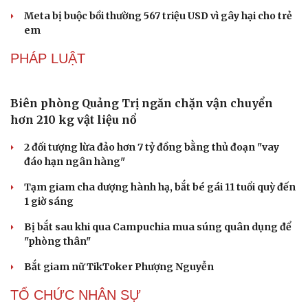
Công nghiệp giải trí "chắp cánh" cho điểm đến du lịch
Gia Lai
Hội chợ Du lịch quốc tế TP.HCM 2026 có quy mô lớn nhất
từ trước đến nay
Bảo tàng Tưởng niệm Hòa bình tại Nhật Bản đón lượng
khách kỷ lục
CÔNG NGHỆ
Các nhà khoa học Nhật Bản phát hiện dấu hiệu
của “hạt ma” trong vũ trụ
Vì sao các hãng từ bỏ pin tháo rời trên điện thoại?
Microsoft tăng tốc đầu tư hạ tầng AI tại Ấn Độ
Trung Quốc đưa vào hoạt động cơ sở điện toán AI lớn
nhất thế giới