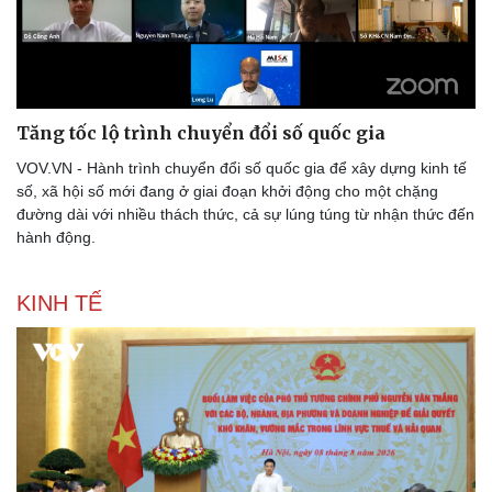
Thể thao
Ô tô - Xe máy
Bóng đá
Ô tô
Lịch thi đấu bóng đá
Xe máy
Thế giới thể thao
Tư vấn
Tăng tốc lộ trình chuyển đổi số quốc gia
eSports
Hậu trường
VOV.VN - Hành trình chuyển đổi số quốc gia để xây dựng kinh tế
số, xã hội số mới đang ở giai đoạn khởi động cho một chặng
đường dài với nhiều thách thức, cả sự lúng túng từ nhận thức đến
hành động.
KINH TẾ