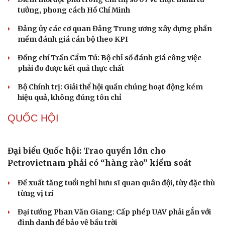
Thành tựu nhân quyền ở Việt Nam: Sự thật được
chứng minh qua những số liệu cụ thể
Thực tiễn vận hành chính quyền ba cấp bác bỏ mọi luận
điệu xuyên tạc
Thủ đoạn xuyên tạc mới trên không gian mạng thời AI
Tự cảnh giác trước tâm lý đám đông khi dùng mạng xã
hội
Khi mạng xã hội thành nơi phán xử
XÂY DỰNG, CHỈNH ĐỐN ĐẢNG
Đối ngoại linh hoạt dựa trên nền tảng chính trị
vững chắc
Điểm mới đột phá trong Chỉ thị số 07 về thực hành tư