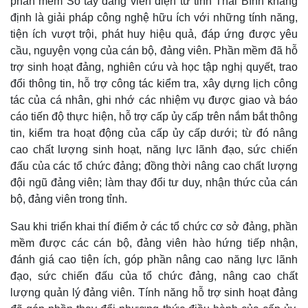
phần mềm Sổ tay đảng viên điện tử tỉnh Thái Bình khẳng
định là giải pháp công nghệ hữu ích với những tính năng,
tiện ích vượt trội, phát huy hiệu quả, đáp ứng được yêu
cầu, nguyện vọng của cán bộ, đảng viên. Phần mềm đã hỗ
trợ sinh hoạt đảng, nghiên cứu và học tập nghị quyết, trao
đổi thông tin, hỗ trợ công tác kiểm tra, xây dựng lịch công
Kinh tế
Thị trường
tác của cá nhân, ghi nhớ các nhiệm vụ được giao và báo
Bất động sản
Giá vàng
cáo tiến độ thực hiện, hỗ trợ cấp ủy cấp trên nắm bắt thông
Khởi nghiệp
Tiêu dùng
tin, kiểm tra hoạt động của cấp ủy cấp dưới; từ đó nâng
Tỷ giá
cao chất lượng sinh hoạt, năng lực lãnh đạo, sức chiến
Chứng khoán
đấu của các tổ chức đảng; đồng thời nâng cao chất lượng
Giá cà phê
đội ngũ đảng viên; làm thay đổi tư duy, nhận thức của cán
bộ, đảng viên trong tỉnh.
Sau khi triển khai thí điểm ở các tổ chức cơ sở đảng, phần
mềm được các cán bộ, đảng viên hào hứng tiếp nhận,
đánh giá cao tiện ích, góp phần nâng cao năng lực lãnh
đạo, sức chiến đấu của tổ chức đảng, nâng cao chất
lượng quản lý đảng viên. Tính năng hỗ trợ sinh hoạt đảng