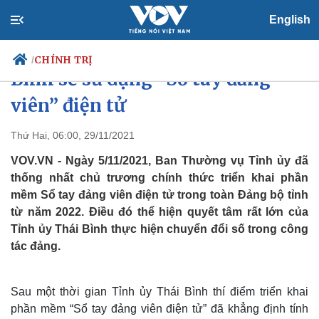
English
Từ năm 2022, đảng viên ở Thái
CHÍNH TRỊ
/
Bình sẽ sử dụng “Sổ tay đảng
viên” điện tử
Chính trị
Xã hội
Thứ Hai, 06:00, 29/11/2021
Đảng
Tin 24h
VOV.VN - Ngày 5/11/2021, Ban Thường vụ Tỉnh ủy đã
Tổ chức nhân sự
Dự báo thời tiết
thống nhất chủ trương chính thức triển khai phần
Quốc hội
Giáo dục
mềm Sổ tay đảng viên điện tử trong toàn Đảng bộ tỉnh
Nhận diện sự thật
Dấu ấn VOV
từ năm 2022. Điều đó thể hiện quyết tâm rất lớn của
Việc làm
Biển đảo
Tỉnh ủy Thái Bình thực hiện chuyển đổi số trong công
tác đảng.
Sau một thời gian Tỉnh ủy Thái Bình thí điểm triển khai
phần mềm “Sổ tay đảng viên điện tử” đã khẳng định tính