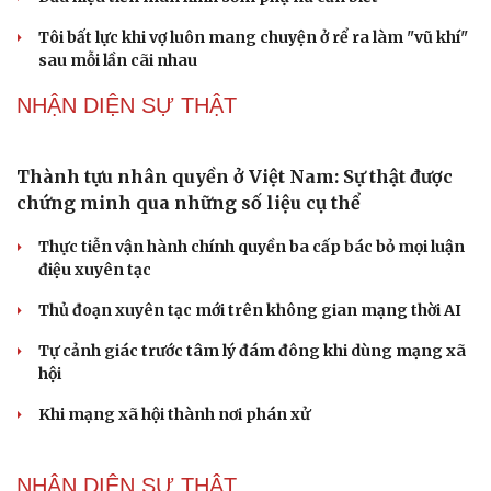
Đại tướng Phan Văn Giang: Cấp phép UAV phải gắn với
định danh để bảo vệ bầu trời
ĐBQH đề xuất nhiều giải pháp hoàn thiện Luật phòng
chống vũ khí hủy diệt hàng loạt
Luật Phòng, chống phổ biến vũ khí hủy diệt hàng loạt
không cản trở hoạt động dân sự
PODCAST
Chính sách giáo dục phải được đo bằng sự tiến bộ,
hạnh phúc của học sinh
Bác sĩ cảnh báo phim người lớn, rượu bia đang âm thầm
bào mòn "bản lĩnh đàn ông"
Cái giá đắt của việc tiêm silicon làm to "cậu nhỏ"
Dấu hiệu tiền mãn kinh sớm phụ nữ cần biết