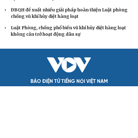
tưởng, phong cách Hồ Chí Minh
Đảng ủy các cơ quan Đảng Trung ương xây dựng phần
mềm đánh giá cán bộ theo KPI
Đồng chí Trần Cẩm Tú: Bộ chỉ số đánh giá công việc
phải đo được kết quả thực chất
Bộ Chính trị: Giải thể hội quần chúng hoạt động kém
hiệu quả, không đúng tôn chỉ
QUỐC HỘI
Đại biểu Quốc hội: Trao quyền lớn cho
Petrovietnam phải có “hàng rào” kiểm soát
Đề xuất tăng tuổi nghỉ hưu sĩ quan quân đội, tùy đặc thù
từng vị trí
Đại tướng Phan Văn Giang: Cấp phép UAV phải gắn với
định danh để bảo vệ bầu trời