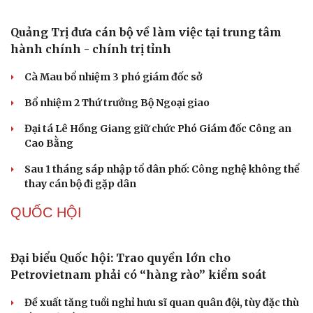
Meta bị buộc bồi thường 567 triệu USD vì gây hại cho trẻ
em
PHÁP LUẬT
Biên phòng Quảng Trị ngăn chặn vận chuyển
hơn 210 kg vật liệu nổ
2 đối tượng lừa đảo hơn 7 tỷ đồng bằng thủ đoạn "vay
đáo hạn ngân hàng"
Tạm giam cha dượng hành hạ, bắt bé gái 11 tuổi quỳ đến
1 giờ sáng
Bị bắt sau khi qua Campuchia mua súng quân dụng để
"phòng thân"
Bắt giam nữ TikToker Phượng Nguyễn
Du lịch
Podcast
TỔ CHỨC NHÂN SỰ
Tư vấn
Câu chuyện thời sự
Săn Tour
Đọc truyện đêm khuya