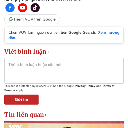
Thêm VOV trên Google
Chọn VOV làm nguồn ưu tiên trên
Google Search
.
Xem hướng
dẫn.
Viết bình luận
This site is protected by reCAPTCHA and the Google
Privacy Policy
and
Terms of
Service
apply.
Pháp luật
Quân sự - Quốc phòng
Gửi tin
Vụ án
Vũ khí
Tin nóng
Việt Nam
Tin liên quan
Tư vấn luật
Phân tích