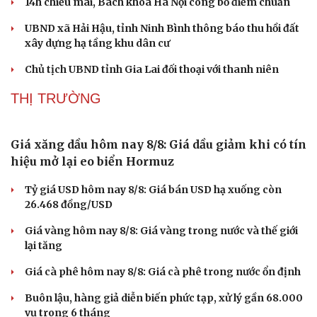
14h chiều mai, Bách khoa Hà Nội công bố điểm chuẩn
UBND xã Hải Hậu, tỉnh Ninh Bình thông báo thu hồi đất
xây dựng hạ tầng khu dân cư
Chủ tịch UBND tỉnh Gia Lai đối thoại với thanh niên
THỊ TRƯỜNG
Sức khỏe
Đời sống
Giá xăng dầu hôm nay 8/8: Giá dầu giảm khi có tín
Dinh dưỡng - món ngon
Nhà đẹp
hiệu mở lại eo biển Hormuz