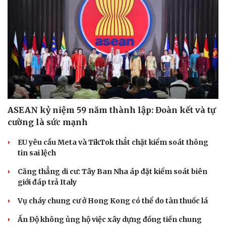
ASEAN kỷ niệm 59 năm thành lập: Đoàn kết và tự
Doanh nghiệp
Công nghệ
cường là sức mạnh
Thông tin doanh nghiệp
Sành điệu
EU yêu cầu Meta và TikTok thắt chặt kiểm soát thông
Doanh nghiệp 24h
Tin Công nghệ
tin sai lệch
Doanh nhân
Trải nghiệm
Vì cộng đồng
Chuyển đổi số
Căng thẳng di cư: Tây Ban Nha áp đặt kiểm soát biên
giới đáp trả Italy
Vụ cháy chung cư ở Hong Kong có thể do tàn thuốc lá
Ấn Độ không ủng hộ việc xây dựng đồng tiền chung