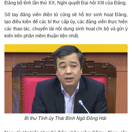
Đảng bộ tỉnh lần thứ XX, Nghị quyết Đại hội XIII của Đảng.
Sổ tay đảng viên điện tử cũng sẽ hỗ trợ sinh hoạt Đảng,
tạo điều kiện để các bí thư cấp ủy, các đảng viên thực hiện
các thao tác, chuyển tải nội dung sinh hoạt chi bộ và gửi ý
kiến trên phần mềm thuận tiện nhất.
Bí thư Tỉnh ủy Thái Bình Ngô Đông Hải
Thế giới
Multimedia
Quan sát
Video