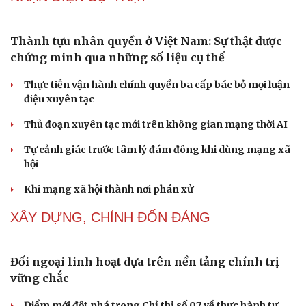
Tôi bất lực khi vợ luôn mang chuyện ở rể ra làm "vũ khí"
sau mỗi lần cãi nhau
NHẬN DIỆN SỰ THẬT
Thành tựu nhân quyền ở Việt Nam: Sự thật được
Cải chính
chứng minh qua những số liệu cụ thể
Thực tiễn vận hành chính quyền ba cấp bác bỏ mọi luận
điệu xuyên tạc
Thủ đoạn xuyên tạc mới trên không gian mạng thời AI
Tự cảnh giác trước tâm lý đám đông khi dùng mạng xã
hội
Khi mạng xã hội thành nơi phán xử
NHẬN DIỆN SỰ THẬT