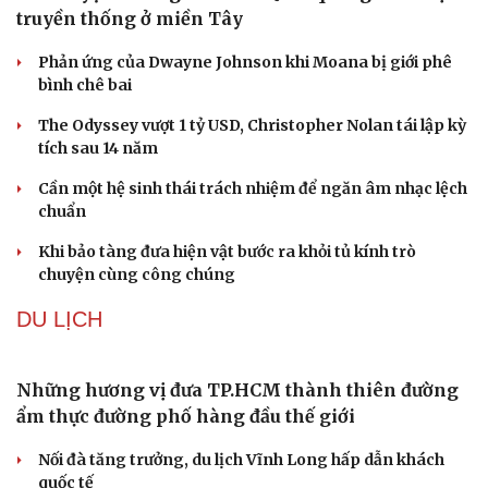
Kho đạn dược và tên lửa chủ lực của Mỹ
Tham vọng robot hóa quân đội, Ukraine đau đầu với
“ma trận” 550 biến thể
Đức tăng tốc chương trình UAV chiến đấu thông qua hợp
tác với Rolls-Royce
Tên lửa đạn đạo Nga khoét sâu lỗ hổng phòng không
Ukraine
Ban hành danh mục trang thiết bị phục vụ ứng phó tình
trạng khẩn cấp
VĂN HÓA
Phó huyện trưởng của Hàn Quốc quảng bá lễ hội
truyền thống ở miền Tây