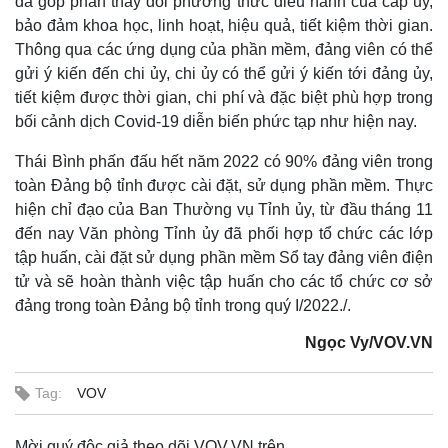
đã góp phần thay đổi phương thức điều hành của cấp ủy,
bảo đảm khoa học, linh hoạt, hiệu quả, tiết kiệm thời gian.
Thông qua các ứng dụng của phần mềm, đảng viên có thể
gửi ý kiến đến chi ủy, chi ủy có thể gửi ý kiến tới đảng ủy,
tiết kiệm được thời gian, chi phí và đặc biệt phù hợp trong
bối cảnh dịch Covid-19 diễn biến phức tạp như hiện nay.
Thái Bình phấn đấu hết năm 2022 có 90% đảng viên trong
toàn Đảng bộ tỉnh được cài đặt, sử dụng phần mềm. Thực
hiện chỉ đạo của Ban Thường vụ Tỉnh ủy, từ đầu tháng 11
đến nay Văn phòng Tỉnh ủy đã phối hợp tổ chức các lớp
tập huấn, cài đặt sử dụng phần mềm Sổ tay đảng viên điện
tử và sẽ hoàn thành việc tập huấn cho các tổ chức cơ sở
đảng trong toàn Đảng bộ tỉnh trong quý I/2022./.
Ngọc Vy/VOV.VN
Tag:
VOV
Mời quý độc giả theo dõi VOV.VN trên