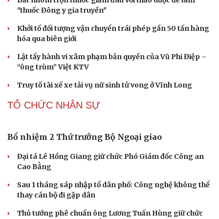
Cần Thơ cụ thể hóa “Ba kết nối”, xúc tiến đón dòng vốn
và du khách Thái Lan
Ký kết hợp tác đăng cai Vòng chung kết Giải Vô địch
Golf nghiệp dư thế giới 2027
CÔNG NGHỆ
Nguy cơ mất tài khoản Microsoft chỉ vì kết nối
mạng Wi-Fi khách sạn
Một việc nhiều gia đình bỏ quên có thể khiến điện mặt
trời giảm tới 40% hiệu suất
Trung Quốc tăng tốc tự chủ chip tiên tiến với kế hoạch
đầy tham vọng
Phú Thọ ký hợp tác với nhiều bộ, ngành trong thực hiện
Nghị quyết 57