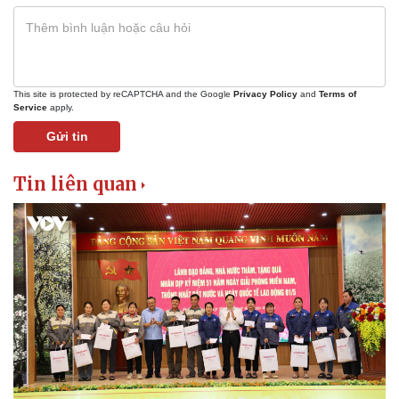
Pháp luật
Quân sự - Quốc phòng
This site is protected by reCAPTCHA and the Google
Privacy Policy
and
Terms of
Vụ án
Vũ khí
Service
apply.
Tin nóng
Việt Nam
Gửi tin
Tư vấn luật
Phân tích
Tin liên quan