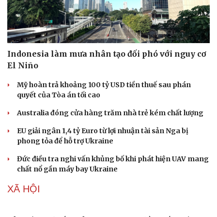
Indonesia làm mưa nhân tạo đối phó với nguy cơ
Doanh nghiệp
Công nghệ
El Niño
Thông tin doanh nghiệp
Sành điệu
Mỹ hoàn trả khoảng 100 tỷ USD tiền thuế sau phán
Doanh nghiệp 24h
Tin Công nghệ
quyết của Tòa án tối cao
Doanh nhân
Trải nghiệm
Vì cộng đồng
Chuyển đổi số
Australia đóng cửa hàng trăm nhà trẻ kém chất lượng
EU giải ngân 1,4 tỷ Euro từ lợi nhuận tài sản Nga bị
phong tỏa để hỗ trợ Ukraine
Đức điều tra nghi vấn khủng bố khi phát hiện UAV mang
chất nổ gần máy bay Ukraine
XÃ HỘI