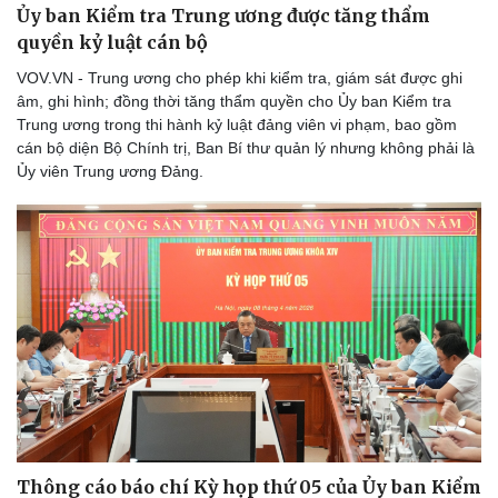
Ủy ban Kiểm tra Trung ương được tăng thẩm
quyền kỷ luật cán bộ
VOV.VN - Trung ương cho phép khi kiểm tra, giám sát được ghi
âm, ghi hình; đồng thời tăng thẩm quyền cho Ủy ban Kiểm tra
Trung ương trong thi hành kỷ luật đảng viên vi phạm, bao gồm
cán bộ diện Bộ Chính trị, Ban Bí thư quản lý nhưng không phải là
Ủy viên Trung ương Đảng.
Thể thao
Ô tô - Xe máy
Bóng đá
Ô tô
Lịch thi đấu bóng đá
Xe máy
Thế giới thể thao
Tư vấn
eSports
Hậu trường
Thông cáo báo chí Kỳ họp thứ 05 của Ủy ban Kiểm