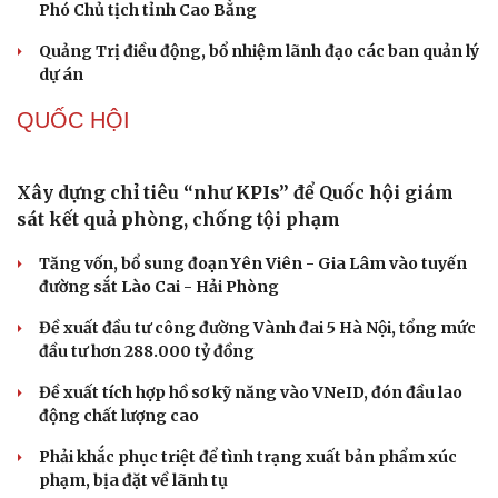
Công nghệ chiến lược: Mục tiêu làm chủ ít nhất 10 công
nghệ lõi đến 2030
PHÁP LUẬT
Khởi tố chủ tịch công ty "nổ" sở hữu hàng chục tỉ
Euro
Bắt nhóm trộn thuốc giảm đau với thảo dược để làm
"thuốc Đông y gia truyền"
Khởi tố đối tượng vận chuyển trái phép gần 50 tấn hàng
hóa qua biên giới
Lật tẩy hành vi xâm phạm bản quyền của Vũ Phi Điệp –
“ông trùm” Việt KTV
Truy tố tài xế xe tải vụ nữ sinh tử vong ở Vĩnh Long
TỔ CHỨC NHÂN SỰ