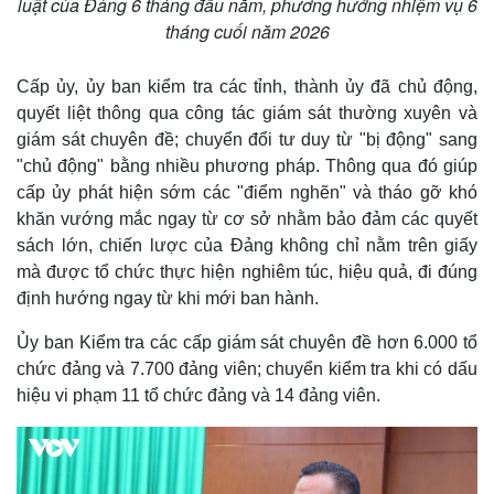
luật của Đảng 6 tháng đầu năm, phương hướng nhiệm vụ 6
tháng cuối năm 2026
Cấp ủy, ủy ban kiểm tra các tỉnh, thành ủy đã chủ động,
quyết liệt thông qua công tác giám sát thường xuyên và
giám sát chuyên đề; chuyển đổi tư duy từ "bị động" sang
"chủ động" bằng nhiều phương pháp. Thông qua đó giúp
cấp ủy phát hiện sớm các "điểm nghẽn" và tháo gỡ khó
khăn vướng mắc ngay từ cơ sở nhằm bảo đảm các quyết
sách lớn, chiến lược của Đảng không chỉ nằm trên giấy
mà được tổ chức thực hiện nghiêm túc, hiệu quả, đi đúng
định hướng ngay từ khi mới ban hành.
Ủy ban Kiểm tra các cấp giám sát chuyên đề hơn 6.000 tổ
chức đảng và 7.700 đảng viên; chuyển kiểm tra khi có dấu
hiệu vi phạm 11 tổ chức đảng và 14 đảng viên.