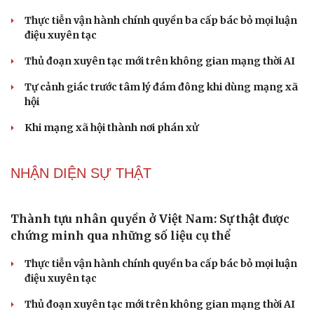
đường sắt Lào Cai - Hải Phòng
Đề xuất đầu tư công đường Vành đai 5 Hà Nội, tổng mức
đầu tư hơn 288.000 tỷ đồng
Đề xuất tích hợp hồ sơ kỹ năng vào VNeID, đón đầu lao
động chất lượng cao
Phải khắc phục triệt để tình trạng xuất bản phẩm xúc
phạm, bịa đặt về lãnh tụ
PODCAST
Du lịch biển Việt Nam: Muốn bứt phá phải vượt
khỏi lợi thế tự nhiên
Vì một phút buông thả sau hơi men, tôi bàng hoàng
phát hiện mắc bệnh tình dục
Ranh giới mong manh giữa hài hước và phản cảm
“Đô thị xanh - từ yêu cầu thích ứng đến động lực phát