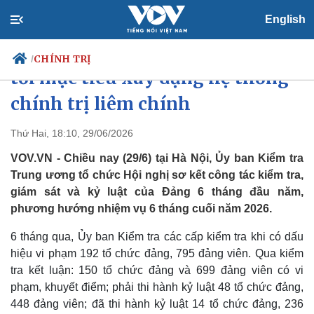
English
Ủy ban Kiểm tra các cấp hướng
CHÍNH TRỊ
/
tới mục tiêu xây dựng hệ thống
chính trị liêm chính
Chính trị
Xã hội
Thứ Hai, 18:10, 29/06/2026
Đảng
Tin 24h
VOV.VN - Chiều nay (29/6) tại Hà Nội, Ủy ban Kiểm tra
Tổ chức nhân sự
Dự báo thời tiết
Trung ương tổ chức Hội nghị sơ kết công tác kiểm tra,
Quốc hội
Giáo dục
giám sát và kỷ luật của Đảng 6 tháng đầu năm,
Nhận diện sự thật
Dấu ấn VOV
phương hướng nhiệm vụ 6 tháng cuối năm 2026.
Việc làm
Biển đảo
6 tháng qua, Ủy ban Kiểm tra các cấp kiểm tra khi có dấu
hiệu vi phạm 192 tổ chức đảng, 795 đảng viên. Qua kiểm
tra kết luận: 150 tổ chức đảng và 699 đảng viên có vi
phạm, khuyết điểm; phải thi hành kỷ luật 48 tổ chức đảng,
448 đảng viên; đã thi hành kỷ luật 14 tổ chức đảng, 236