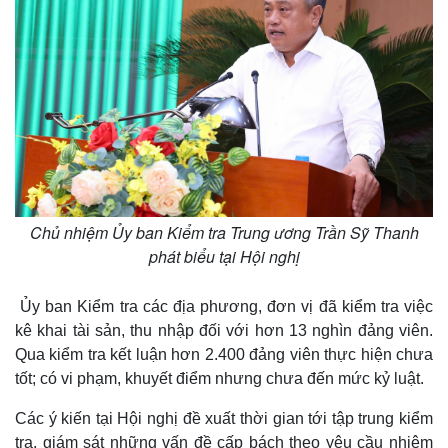
Thế giới
Multimedia
Quan sát
Video
Cuộc sống đó đây
Ảnh
Hồ sơ
E-Magazine
Infographic
Chủ nhiệm Ủy ban Kiểm tra Trung ương Trần Sỹ Thanh
phát biểu tại Hội nghị
Ủy ban Kiểm tra các địa phương, đơn vị đã kiểm tra việc
kê khai tài sản, thu nhập đối với hơn 13 nghìn đảng viên.
Qua kiểm tra kết luận hơn 2.400 đảng viên thực hiện chưa
tốt; có vi phạm, khuyết điểm nhưng chưa đến mức kỷ luật.
Các ý kiến tại Hội nghị đề xuất thời gian tới tập trung kiểm
tra, giám sát những vấn đề cấp bách theo yêu cầu nhiệm