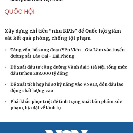
Thành tựu nhân quyền ở Việt Nam: Sự thật được
chứng minh qua những số liệu cụ thể
Thực tiễn vận hành chính quyền ba cấp bác bỏ mọi luận
điệu xuyên tạc
Thủ đoạn xuyên tạc mới trên không gian mạng thời AI
Tự cảnh giác trước tâm lý đám đông khi dùng mạng xã
hội
Khi mạng xã hội thành nơi phán xử
XÂY DỰNG, CHỈNH ĐỐN ĐẢNG
Bộ Chính trị: Giải thể hội quần chúng hoạt động
kém hiệu quả, không đúng tôn chỉ
Quy định số 207: Siết trách nhiệm đảng viên khi sử dụng