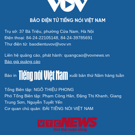
mạng xã hội
Thành Lập Ban Chỉ đạo TW về tổng kết thực tiễn,
nghiên cứu sửa Điều lệ Đảng
Công tác dư luận xã hội góp phần củng cố "thế trận lòng
dân"
Nghị quyết Hội nghị Trung ương 3 khóa XIV đổi mới mô
hình phát triển Việt Nam
QUỐC HỘI
Xây dựng chỉ tiêu “như KPIs” để Quốc hội giám
sát kết quả phòng, chống tội phạm
Tăng vốn, bổ sung đoạn Yên Viên - Gia Lâm vào tuyến
đường sắt Lào Cai - Hải Phòng
Đề xuất đầu tư công đường Vành đai 5 Hà Nội, tổng mức
đầu tư hơn 288.000 tỷ đồng