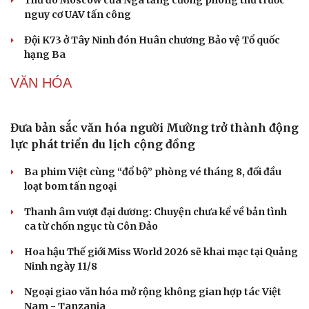
Nhi khoa
Giá cà phê hôm nay 6/8: Giá cà phê trong nước cao
Nam khoa
nhất 98.300 đồng/kg
Làm đẹp - giảm cân
Phòng mạch online
Tỷ giá USD hôm nay 6/8: Tỷ giá trung tâm tăng lên
Ăn sạch sống khỏe
25.433 đồng/USD
Giá xăng dầu hôm nay 6/8: Giá dầu giảm nhẹ khi đàm
phán Iran-Oman có tiến triển
QUÂN SỰ - QUỐC PHÒNG