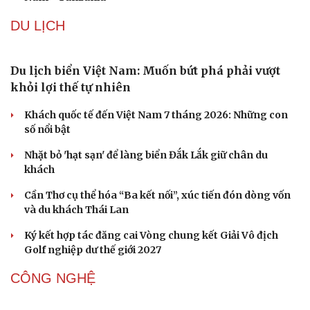
Iran tranh thủ “khoảng ngừng” giao tranh với
Mỹ để củng cố sức mạnh quân sự
Công bố Quyết định thành lập Tiểu đoàn Hỗn hợp Lý
Sơn, tỉnh Quảng Ngãi
Tàu ngầm Nga "mặc áo giáp” để đối phó UAV Ukraine
Thủ đô Moscow của Nga tăng cường phòng thủ trước
nguy cơ UAV tấn công
Đội K73 ở Tây Ninh đón Huân chương Bảo vệ Tổ quốc
hạng Ba
VĂN HÓA
Đưa bản sắc văn hóa người Mường trở thành động
lực phát triển du lịch cộng đồng
Ba phim Việt cùng “đổ bộ” phòng vé tháng 8, đối đầu