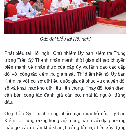
Các đại biểu tại Hội nghị
Phát biểu tại Hội nghị, Chủ nhiệm Ủy ban Kiểm tra Trung
ương Trần Sỹ Thanh nhấn mạnh, thời gian tới tạo chuyển
biến mạnh về nhận thức của cấp ủy và lãnh đạo các cấp
đối với công tác kiểm tra, giám sát. Thí điểm kết nối Ủy ban
Kinh tế
Thị trường
Kiểm tra với cơ sở dữ liệu quốc gia để phục vụ chuyển đổi
Bất động sản
Giá vàng
số và khai thác kho dữ liệu liên thông. Thay đổi toàn diện,
Khởi nghiệp
Tiêu dùng
căn bản công tác đánh giá cán bộ, nhất là người đứng
Tỷ giá
đầu.
Chứng khoán
Giá cà phê
Ông Trần Sỹ Thanh cũng nhấn mạnh vai trò của Ủy ban
Kiểm tra Trung ương trong việc đồng hành với địa phương
tháo gỡ các dự án khó khăn, hướng tới mục tiêu xây dựng