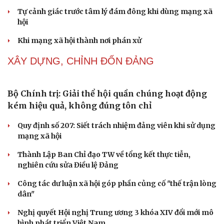
triển”
Lời ru còn mãi trên đảo Lý Sơn
NHẬN DIỆN SỰ THẬT
Thành tựu nhân quyền ở Việt Nam: Sự thật được
chứng minh qua những số liệu cụ thể
Thực tiễn vận hành chính quyền ba cấp bác bỏ mọi luận
điệu xuyên tạc
Thủ đoạn xuyên tạc mới trên không gian mạng thời AI
Cải chính
Tự cảnh giác trước tâm lý đám đông khi dùng mạng xã
hội
Khi mạng xã hội thành nơi phán xử
NHẬN DIỆN SỰ THẬT