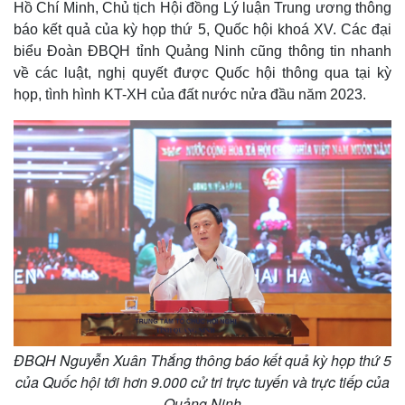
Hồ Chí Minh, Chủ tịch Hội đồng Lý luận Trung ương thông
báo kết quả của kỳ họp thứ 5, Quốc hội khoá XV. Các đại
biểu Đoàn ĐBQH tỉnh Quảng Ninh cũng thông tin nhanh
về các luật, nghị quyết được Quốc hội thông qua tại kỳ
họp, tình hình KT-XH của đất nước nửa đầu năm 2023.
Thế giới
Multimedia
Quan sát
Video
Cuộc sống đó đây
Ảnh
Hồ sơ
E-Magazine
Infographic
ĐBQH Nguyễn Xuân Thắng thông báo kết quả kỳ họp thứ 5
của Quốc hội tới hơn 9.000 cử tri trực tuyến và trực tiếp của
Quảng Ninh