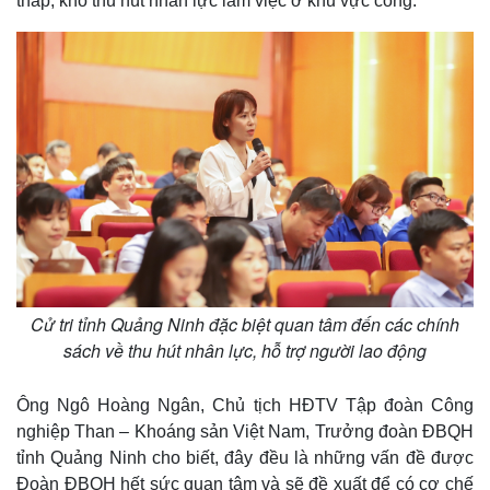
thấp, khó thu hút nhân lực làm việc ở khu vực công.
Pháp luật
Quân sự - Quốc phòng
Vụ án
Vũ khí
Tin nóng
Việt Nam
Tư vấn luật
Phân tích
Cử tri tỉnh Quảng Ninh đặc biệt quan tâm đến các chính
sách về thu hút nhân lực, hỗ trợ người lao động
Ông Ngô Hoàng Ngân, Chủ tịch HĐTV Tập đoàn Công
nghiệp Than – Khoáng sản Việt Nam, Trưởng đoàn ĐBQH
tỉnh Quảng Ninh cho biết, đây đều là những vấn đề được
Đoàn ĐBQH hết sức quan tâm và sẽ đề xuất để có cơ chế