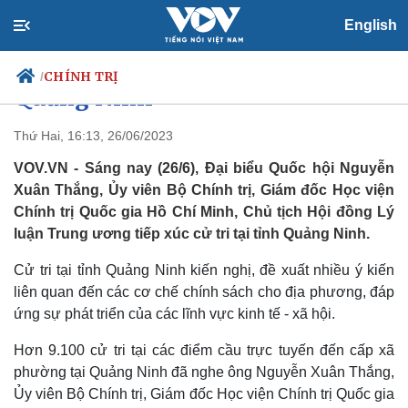
Uỷ viên Bộ Chính trị Nguyễn
English
Xuân Thắng tiếp xúc cử tri
CHÍNH TRỊ
/
Quảng Ninh
Thứ Hai, 16:13, 26/06/2023
VOV.VN - Sáng nay (26/6), Đại biểu Quốc hội Nguyễn
Chính trị
Xã hội
Xuân Thắng, Ủy viên Bộ Chính trị, Giám đốc Học viện
Đảng
Tin 24h
Chính trị Quốc gia Hồ Chí Minh, Chủ tịch Hội đồng Lý
Tổ chức nhân sự
Dự báo thời tiết
luận Trung ương tiếp xúc cử tri tại tỉnh Quảng Ninh.
Quốc hội
Giáo dục
Nhận diện sự thật
Dấu ấn VOV
Cử tri tại tỉnh Quảng Ninh kiến nghị, đề xuất nhiều ý kiến
Việc làm
liên quan đến các cơ chế chính sách cho địa phương, đáp
Biển đảo
ứng sự phát triển của các lĩnh vực kinh tế - xã hội.
Hơn 9.100 cử tri tại các điểm cầu trực tuyến đến cấp xã
phường tại Quảng Ninh đã nghe ông Nguyễn Xuân Thắng,
Ủy viên Bộ Chính trị, Giám đốc Học viện Chính trị Quốc gia