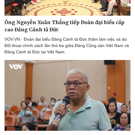
Ông Nguyễn Xuân Thắng tiếp Đoàn đại biểu cấp
cao Đảng Cánh tả Đức
VOV.VN - Đoàn đại biểu Đảng Cánh tả Đức thăm làm việc và dự
Văn hóa
Giải trí
Đối thoại chính sách lần thứ ba giữa Đảng Cộng sản Việt Nam và
Sân khấu - Điện ảnh
Nghệ sĩ
Đảng Cánh tả Đức tại Việt Nam.
Văn học
Thời trang
Âm nhạc
Sao Việt
Di sản