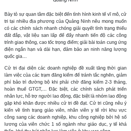
Bày tỏ sự quan tâm đặc biệt đến tình hình kinh tế vĩ mô, cử
tri tại nhiều địa phương của Quảng Ninh nêu mong muốn
có các chính sách nhanh chóng giải quyết tình trạng thiếu
đất đắp, vật liệu san lấp để đẩy nhanh tiến độ các công
trình giao thông, cao tốc trọng điểm; giải bài toán cung ứng
điện ngắn hạn và dài hạn, đảm bảo an ninh năng lượng
Kinh tế
Thị trường
quốc gia…
Bất động sản
Giá vàng
Khởi nghiệp
Tiêu dùng
Cử tri đại diện các doanh nghiệp đề xuất tăng thời gian
Tỷ giá
làm việc của các trạm đăng kiểm để tránh tắc nghẽn, giảm
Chứng khoán
phí bảo trì đường bộ khi phải chờ đăng kiểm 2-3 tháng,
Giá cà phê
hoàn thuế GTGT,… Đặc biệt, các chính sách phát triển
nhân lực, hỗ trợ người lao động, đặc biệt là nhóm lao động
gặp khó khăn được nhiều cử tri đề đạt. Cử tri cũng nêu ý
kiến về tình trạng giáo viên, nhân viên y tế rời khu vực
công sang các doanh nghiệp, khu công nghiệp bởi hệ số
lương của viên chức 1 số ngành như giáo dục, y tế khá