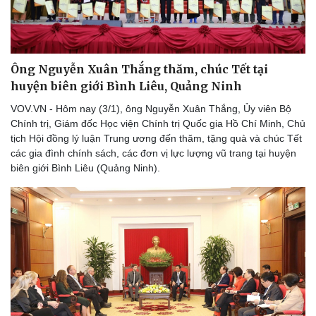
Sức khỏe
Đời sống
Ông Nguyễn Xuân Thắng thăm, chúc Tết tại
Dinh dưỡng - món ngon
Nhà đẹp
huyện biên giới Bình Liêu, Quảng Ninh
Cây thuốc
Blog
Sản phụ khoa
Tình yêu - Gia đình
VOV.VN - Hôm nay (3/1), ông Nguyễn Xuân Thắng, Ủy viên Bộ
Nhi khoa
Chính trị, Giám đốc Học viện Chính trị Quốc gia Hồ Chí Minh, Chủ
Nam khoa
tịch Hội đồng lý luận Trung ương đến thăm, tặng quà và chúc Tết
Làm đẹp - giảm cân
các gia đình chính sách, các đơn vị lực lượng vũ trang tại huyện
Phòng mạch online
biên giới Bình Liêu (Quảng Ninh).
Ăn sạch sống khỏe