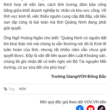
thích hợp về việc làm, cách tính lương, đảm bảo công
bằng giữa khối doanh nghiệp tư nhân và khu vực công. Về
lĩnh vực kinh tế, việc thiếu nguồn cung cấp đất đắp, vật liệu
san lấp cũng là bài toán mà tỉnh Quảng Ninh đang phải
giải quyết.
Thể thao
Ô tô - Xe máy
Bóng đá
Ô tô
Ông Ngô Hoàng Ngân cho biết: "Quảng Ninh có nguồn đất
Lịch thi đấu bóng đá
Xe máy
khi khai thác mỏ mà chúng ta vẫn thường nói đó là Kinh tế
Thế giới thể thao
Tư vấn
tuần hoàn của tỉnh, nhưng rất nhiều năm vẫn chưa giải
eSports
Hậu trường
quyết được. Đây là vấn đề liên quan đến Luật Khoáng sản,
chúng tôi ghi nhận để có kiến nghị với Bộ Tài nguyên Môi
trường, có sự sửa đổi cho phù hợp".
Trường Giang/VOV-Đông Bắc
Tag:
VOV
Mời quý độc giả theo dõi VOV.VN trên