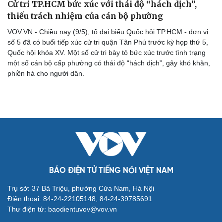
Cử tri TP.HCM bức xúc với thái độ “hách dịch”,
thiếu trách nhiệm của cán bộ phường
VOV.VN - Chiều nay (9/5), tổ đại biểu Quốc hội TP.HCM - đơn vị
số 5 đã có buổi tiếp xúc cử tri quận Tân Phú trước kỳ họp thứ 5,
Du lịch
Podcast
Quốc hội khóa XV. Một số cử tri bày tỏ bức xúc trước tình trạng
một số cán bộ cấp phường có thái độ “hách dịch”, gây khó khăn,
Tư vấn
Câu chuyện thời sự
phiền hà cho người dân.
Săn Tour
Đọc truyện đêm khuya
check-in
Cửa sổ tình yêu
Kể chuyện cho bé
Hạt giống tâm hồn
BÁO ĐIỆN TỬ TIẾNG NÓI VIỆT NAM
Trụ sở: 37 Bà Triệu, phường Cửa Nam, Hà Nội
Điện thoại: 84-24-22105148, 84-24-39785691
Thư điện tử: baodientuvov@vov.vn