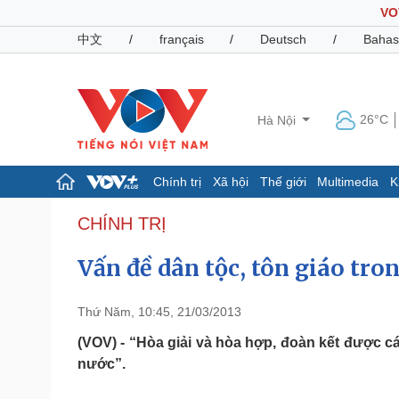
VO
中文
/
français
/
Deutsch
/
Bahas
26°C
Hà Nội
Chính trị
Xã hội
Thế giới
Multimedia
K
Chính trị
Xã hội
CHÍNH TRỊ
Đảng
Tin 24h
Vấn đề dân tộc, tôn giáo tro
Tổ chức nhân sự
Dự báo thời tiết
Quốc hội
Giáo dục
Nhận diện sự thật
Dấu ấn VOV
Thứ Năm, 10:45, 21/03/2013
Việc làm
Biển đảo
(VOV) - “Hòa giải và hòa hợp, đoàn kết được các
nước”.
Pháp luật
Quân sự - Quốc phòng
Vụ án
Vũ khí