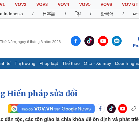
V1
VOV2
VOV3
VOV4
VOV5
VOV6
VOV GT
a Indonesia
/
日本語
/
ខ្មែរ
/
한국어
/
ພາ
Thứ Năm, ngày 6 tháng 8 năm 2026
Po
inh tế
Thị trường
Pháp luật
Thể thao
Ô tô - Xe máy
Doanh nghi
Thế giới
Multimedia
K
Quan sát
Video
B
ng Hiến pháp sửa đổi
Cuộc sống đó đây
Ảnh
K
Hồ sơ
E-Magazine
Infographic
 dân tộc, các tôn giáo là chìa khóa để ổn định và phát triể
Thể thao
Ô tô - Xe máy
D
Bóng đá
Ô tô
T