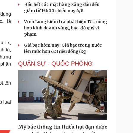
Hầu hết các mặt hàng xăng dầu đều
giảm từ 15h00 chiều nay 6/8
 dụng
.. là
Vĩnh Long kiểm tra phát hiện 17 trường
hợp kinh doanh vàng, bạc, đá quý vi
phạm
u 17,
Giá bạc hôm nay: Giá bạc trong nước
h trị,
lên mức hơn 62 triệu đồng/kg
nhưng
QUÂN SỰ - QUỐC PHÒNG
 phân
t tôn
 luật
Mỹ bác thông tin thiếu hụt đạn dược