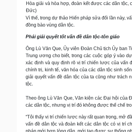
Hòa giải và hòa hợp, đoàn kết được các dân tộc, cá
Đức)
Vì thế, trong dự thảo Hiến pháp sửa đổi lần này, 
đồng bào vùng dân tộc.
Phải giải quyết tốt vấn đề dân tộc-tôn giáo
Ông Lù Văn Que, Ủy viên Đoàn Chủ tịch Ủy ban 
Trung ương cho biết, trong các cuộc góp ý vào 
xác định và quy định rõ vị trí chiến lược của vấn
chính trị, kinh tế, văn hóa của các dân tộc sinh s
giải quyết vấn đề dân tộc của ta cũng như trách
tộc.
Theo ông Lù Văn Que, Văn kiện các Đại hội của Đản
các dân tộc, nhưng vị trí đó không được thể chế tr
“Tôi thấy vị trí chiến lược này rất quan trọng, mở
vấn đề dân tộc và đoàn kết các dân tộc có vị trí 
pháp mới hợp lòng dân, mới tạo được sự thống nh