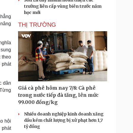
Sơn La đẩy nhanh hoàn thiện các
trường liên cấp vùng biên trước năm
học mới
khẳng
 nâng
THỊ TRƯỜNG
nghĩa
 sung
c theo
ố phát
c dân
Giá cà phê hôm nay 7/8: Cà phê
. Từng
trong nước tiếp đà tăng, lên mức
99.000 đồng/kg
Nhiều doanh nghiệp kinh doanh xăng
dầu kém chất lượng bị xử phạt hơn 1,7
o hội
tỷ đồng
 phát