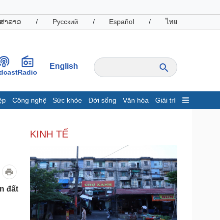
ສາລາວ
/
Русский
/
Español
/
ไทย
English
dcast
Radio
ệp
Công nghệ
Sức khỏe
Đời sống
Văn hóa
Giải trí
inh tế
Thị trường
KINH TẾ
ất động sản
Giá vàng
hởi nghiệp
Tiêu dùng
Tỷ giá
Chứng khoán
Giá cà phê
n đất
oanh nghiệp
Công nghệ
hông tin doanh nghiệp
Sành điệu