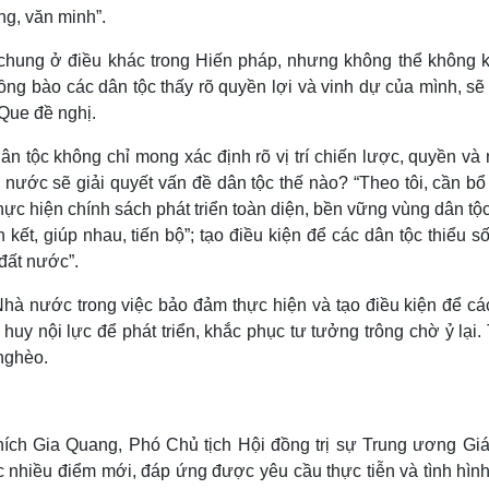
g, văn minh”.
 chung ở điều khác trong Hiến pháp, nhưng không thể không 
ồng bào các dân tộc thấy rõ quyền lợi và vinh dự của mình, sẽ
Que đề nghị.
n tộc không chỉ mong xác định rõ vị trí chiến lược, quyền và 
nước sẽ giải quyết vấn đề dân tộc thế nào? “Theo tôi, cần bổ
hực hiện chính sách phát triển toàn diện, bền vững vùng dân tộ
 kết, giúp nhau, tiến bộ”; tạo điều kiện để các dân tộc thiểu s
đất nước”.
hà nước trong việc bảo đảm thực hiện và tạo điều kiện để cá
t huy nội lực để phát triển, khắc phục tư tưởng trông chờ ỷ lại
nghèo.
ch Gia Quang, Phó Chủ tịch Hội đồng trị sự Trung ương Giá
 nhiều điểm mới, đáp ứng được yêu cầu thực tiễn và tình hình