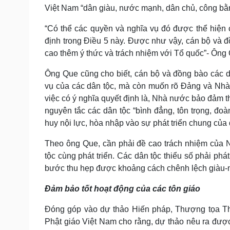
Việt Nam “dân giàu, nước mạnh, dân chủ, công bằn
“Có thể các quyền và nghĩa vụ đó được thể hiện
định trong Điều 5 này. Được như vậy, cán bộ và đ
cao thêm ý thức và trách nhiệm với Tổ quốc”- Ông 
Ông Que cũng cho biết, cán bộ và đồng bào các dâ
vụ của các dân tộc, mà còn muốn rõ Đảng và Nhà 
việc có ý nghĩa quyết định là, Nhà nước bảo đảm t
nguyên tắc các dân tộc “bình đẳng, tôn trọng, đoàn
huy nội lực, hòa nhập vào sự phát triển chung của 
Theo ông Que, cần phải đề cao trách nhiệm của N
tộc cùng phát triển. Các dân tộc thiểu số phải phá
bước thu hẹp được khoảng cách chênh lệch giàu-
Đảm bảo tốt hoạt động của các tôn giáo
Đóng góp vào dự thảo Hiến pháp, Thượng tọa Thí
Phật giáo Việt Nam cho rằng, dự thảo nêu ra được