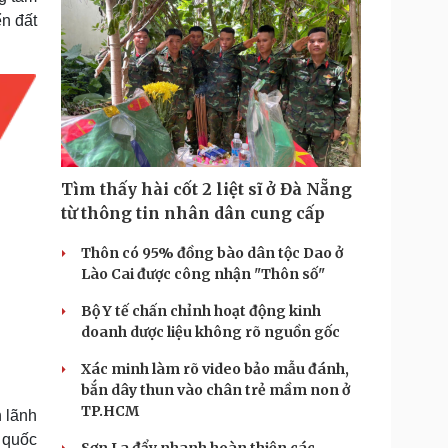
ển đất
Tìm thấy hài cốt 2 liệt sĩ ở Đà Nẵng
từ thông tin nhân dân cung cấp
Thôn có 95% đồng bào dân tộc Dao ở
Lào Cai được công nhận "Thôn số"
Bộ Y tế chấn chỉnh hoạt động kinh
doanh dược liệu không rõ nguồn gốc
Xác minh làm rõ video bảo mẫu đánh,
bắn dây thun vào chân trẻ mầm non ở
TP.HCM
 lãnh
ổ quốc