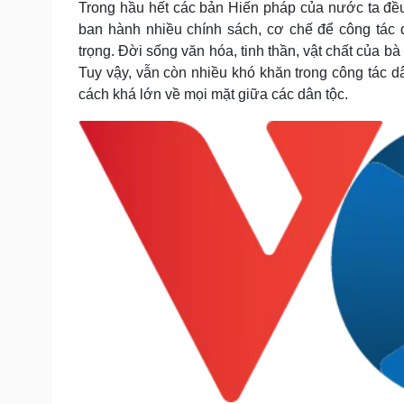
Trong hầu hết các bản Hiến pháp của nước ta đề
Tin nóng
Việt Nam
ban hành nhiều chính sách, cơ chế để công tác 
Tư vấn luật
Phân tích
trọng. Đời sống văn hóa, tinh thần, vật chất của b
Tuy vậy, vẫn còn nhiều khó khăn trong công tác 
cách khá lớn về mọi mặt giữa các dân tộc.
Sức khỏe
Đời sống
Dinh dưỡng - món ngon
Nhà đẹp
Cây thuốc
Blog
Sản phụ khoa
Tình yêu - Gia đình
Nhi khoa
Nam khoa
Làm đẹp - giảm cân
Phòng mạch online
Ăn sạch sống khỏe
Cải chính