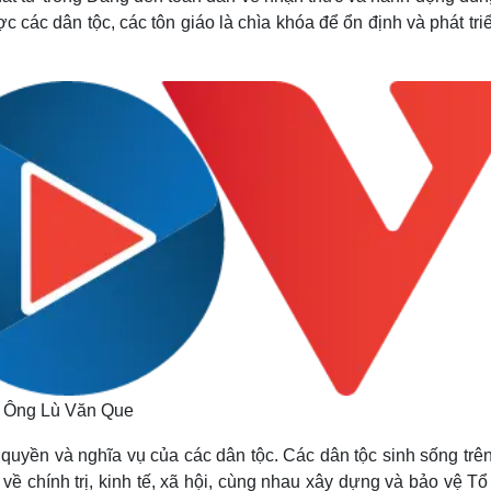
 các dân tộc, các tôn giáo là chìa khóa để ổn định và phát tri
Ông Lù Văn Que
uyền và nghĩa vụ của các dân tộc. Các dân tộc sinh sống trên
ề chính trị, kinh tế, xã hội, cùng nhau xây dựng và bảo vệ T