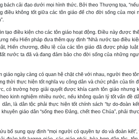
g bách cải đạo dưới mọi hình thức. Bởi theo Thượng tọa, “nếu
điều không tốt giữa các tôn giáo để cho đời sống của mọi 
”.
 tạo điều kiện cho các tôn giáo hoạt động. Điều này được thể
hưng nếu Hiến pháp đưa thêm quy định “Nhà nước tạo điều kiệ
uật, Hiến chương, điều lệ của các tôn giáo đã được pháp luật
c đất nước ta đã và đang đảm bảo cho đời sống của những ngư
n giáo ngày càng có quan hệ chặt chẽ với nhau, người theo tô
ồng thời thực hiện tốt nghĩa vụ công dân và chức phận của tín đ
ực, có trường hợp giải quyết được khía cạnh tôn giáo nhưng 
Theo kinh nghiệm nhiều nước, nếu không quản lý tốt vấn đề dâ
g dân, là dân tộc phải thực hiện tốt chính sách “tự do-đoàn kế
 khuyên giáo dân “sống theo Đảng, chết theo Chúa”, phải thực
u bổ sung quy định “mọi người có quyền tự do và đoàn kết”, 
ải đoàn kết lương giáo, các giáo phái, hòa hợp dân tộc- tôn 