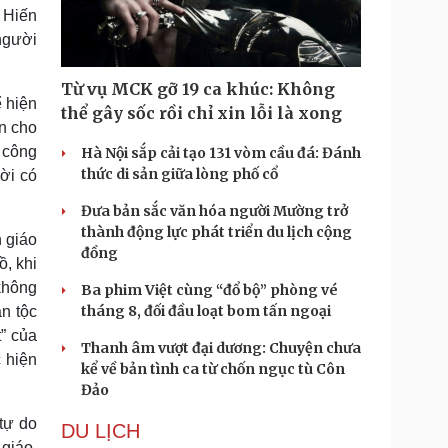
 Hiến
người
Từ vụ MCK gỡ 19 ca khúc: Không
 hiện
thể gây sốc rồi chỉ xin lỗi là xong
n cho
 công
Hà Nội sắp cải tạo 131 vòm cầu đá: Đánh
thức di sản giữa lòng phố cổ
ời có
Đưa bản sắc văn hóa người Mường trở
thành động lực phát triển du lịch cộng
n giáo
đồng
ồ, khi
không
Ba phim Việt cùng “đổ bộ” phòng vé
tháng 8, đối đầu loạt bom tấn ngoại
n tộc
t” của
Thanh âm vượt đại dương: Chuyện chưa
 hiện
kể về bản tình ca từ chốn ngục tù Côn
Đảo
tự do
DU LỊCH
giáo,