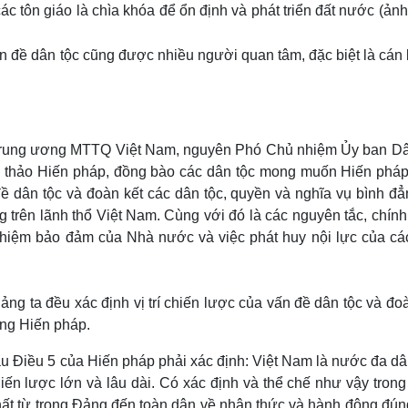
c tôn giáo là chìa khóa để ổn định và phát triển đất nước (ảnh
vấn đề dân tộc cũng được nhiều người quan tâm, đặc biệt là cán
Trung ương MTTQ Việt Nam, nguyên Phó Chủ nhiệm Ủy ban Dâ
dự thảo Hiến pháp, đồng bào các dân tộc mong muốn Hiến pháp
 đề dân tộc và đoàn kết các dân tộc, quyền và nghĩa vụ bình đ
ống trên lãnh thổ Việt Nam. Cùng với đó là các nguyên tắc, chín
 nhiệm bảo đảm của Nhà nước và việc phát huy nội lực của cá
g ta đều xác định vị trí chiến lược của vấn đề dân tộc và đo
ong Hiến pháp.
 đầu Điều 5 của Hiến pháp phải xác định: Việt Nam là nước đa dâ
chiến lược lớn và lâu dài. Có xác định và thể chế như vậy tron
ất từ trong Đảng đến toàn dân về nhận thức và hành động đún