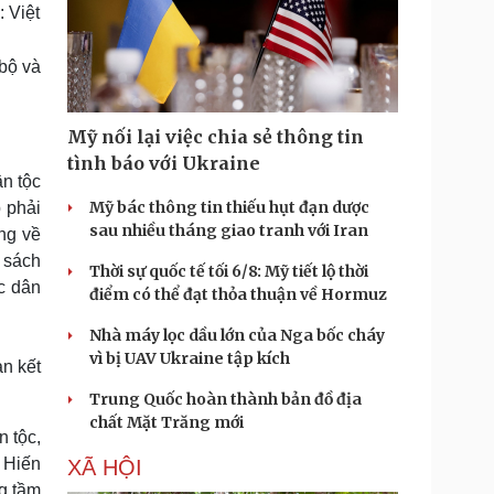
: Việt
 bộ và
Mỹ nối lại việc chia sẻ thông tin
tình báo với Ukraine
n tộc
Mỹ bác thông tin thiếu hụt đạn dược
 phải
sau nhiều tháng giao tranh với Iran
ẳng về
h sách
Thời sự quốc tế tối 6/8: Mỹ tiết lộ thời
c dân
điểm có thể đạt thỏa thuận về Hormuz
Nhà máy lọc dầu lớn của Nga bốc cháy
vì bị UAV Ukraine tập kích
àn kết
Trung Quốc hoàn thành bản đồ địa
chất Mặt Trăng mới
n tộc,
g Hiến
XÃ HỘI
g tầm