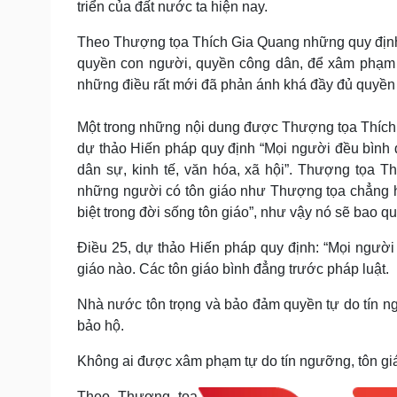
triển của đất nước ta hiện nay.
Theo Thượng tọa Thích Gia Quang những quy định:
quyền con người, quyền công dân, để xâm phạm lợi
những điều rất mới đã phản ánh khá đầy đủ quyền
Một trong những nội dung được Thượng tọa Thích 
dự thảo Hiến pháp quy định “Mọi người đều bình đẳ
dân sự, kinh tế, văn hóa, xã hội”. Thượng tọa T
những người có tôn giáo như Thượng tọa chẳng h
biệt trong đời sống tôn giáo”, như vậy nó sẽ bao q
Điều 25, dự thảo Hiến pháp quy định: “Mọi người 
giáo nào. Các tôn giáo bình đẳng trước pháp luật.
Nhà nước tôn trọng và bảo đảm quyền tự do tín ng
bảo hộ.
Không ai được xâm phạm tự do tín ngưỡng, tôn giá
Theo Thượng tọa