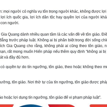
 mọi người có nghĩa vụ tôn trọng người khác, không được lợi
 ích quốc gia, lợi ích dân tộc hay quyền lợi của người khác.
 con người.
Gia Quang dành nhiều quan tâm là các vấn đề về tôn giáo. Điề
ng trước pháp luật. Không ai bị phân biệt trong đời sống chín
hích Gia Quang cho rằng, không phải ai cũng theo tôn giáo, 
ạn, rất mong muốn Hiến pháp nếu thêm quy định “không ai bị
uát và đầy đủ hơn.
có quyền tự do tín ngưỡng, tôn giáo, theo hoặc không theo mộ
ưỡng, tôn giáo. Nơi thờ tự của tín ngưỡng, tôn giáo được pháp
o hoặc lợi dụng tín ngưỡng, tôn giáo để vi phạm pháp luật”.