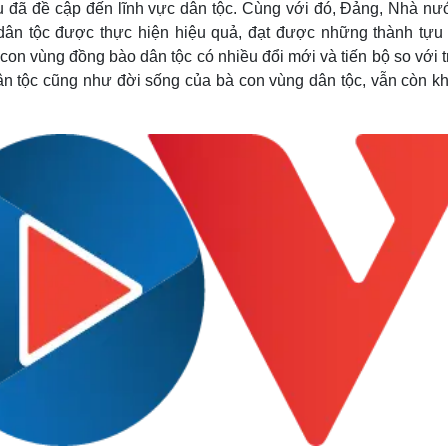
u đã đề cập đến lĩnh vực dân tộc. Cùng với đó, Đảng, Nhà nư
Lịch thi đấu bóng đá
Xe máy
dân tộc được thực hiện hiệu quả, đạt được những thành tựu
Thế giới thể thao
Tư vấn
eSports
V
à con vùng đồng bào dân tộc có
nhiều đổi mới và tiến bộ so với 
Hậu trường
dân tộc cũng như đời sống của bà con vùng dân tộc, vẫn còn k
Văn hóa
Giải trí
D
Sân khấu - Điện ảnh
Nghệ sĩ
Văn học
Thời trang
Âm nhạc
Sao Việt
c
Di sản