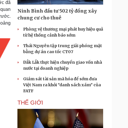
ớc đã
Doanh nghiệp 24h
Tin Công nghệ
 quan
Doanh nhân
Trải nghiệm
Ninh Bình đầu tư 502 tỷ đồng xây
ì cộng đồng
Chuyển đổi số
trước.
chung cư cho thuê
hoảng
Phòng vệ thương mại phát huy hiệu quả
u lịch
Podcast
từ hệ thống cảnh báo sớm
Tư vấn
Câu chuyện thời sự
Săn Tour
Đọc truyện đêm khuya
Thái Nguyên tập trung giải phóng mặt
heck-in
Cửa sổ tình yêu
bằng dự án cao tốc CT07
Kể chuyện cho bé
Đắk Lắk thực hiện chuyển giao vốn nhà
Hạt giống tâm hồn
nước tại doanh nghiệp
Giám sát tài sản mã hóa để sớm đưa
Việt Nam ra khỏi "danh sách xám" của
FATF
THẾ GIỚI