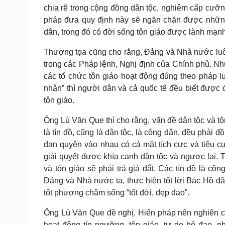
chia rẽ trong cộng đồng dân tộc, nghiêm cấp cưỡn
pháp đưa quy định này sẽ ngăn chặn được những 
dân, trong đó có đời sống tôn giáo được lành mạnh
Thượng tọa cũng cho rằng, Đảng và Nhà nước luôn
trong các Pháp lệnh, Nghị định của Chính phủ. N
các tổ chức tôn giáo hoạt động đúng theo pháp l
nhận” thì người dân và cả quốc tế đều biết đượ
tôn giáo.
Ông Lù Văn Que thì cho rằng, vấn đề dân tộc và tô
là tín đồ, cũng là dân tộc, là công dân, đều phải đ
đan quyện vào nhau có cả mặt tích cực và tiêu c
giải quyết được khía cạnh dân tộc và ngược lại. 
và tôn giáo sẽ phải trả giá đắt. Các tín đồ là côn
Đảng và Nhà nước ta, thực hiện tốt lời Bác Hồ đã
tốt phương châm sống “tốt đời, đẹp đạo”.
Ông Lù Văn Que đề nghị, Hiến pháp nên nghiên cứ
hoạt động tín ngưỡng, tôn giáo, tự do bỏ đạo, ph