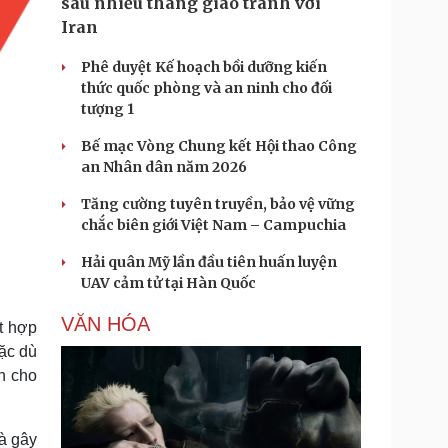
sau nhiều tháng giao tranh với
Iran
Phê duyệt Kế hoạch bồi dưỡng kiến
thức quốc phòng và an ninh cho đối
tượng 1
Bế mạc Vòng Chung kết Hội thao Công
an Nhân dân năm 2026
Tăng cường tuyên truyền, bảo vệ vững
chắc biên giới Việt Nam – Campuchia
Hải quân Mỹ lần đầu tiên huấn luyện
UAV cảm tử tại Hàn Quốc
VĂN HÓA
t hợp
Mặc dù
n cho
mà gây