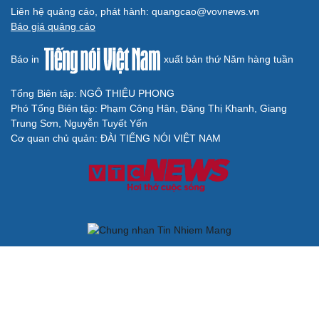
Thành Lập Ban Chỉ đạo TW về tổng kết thực tiễn,
nghiên cứu sửa Điều lệ Đảng
QUỐC HỘI
Không để quá trình đô thị hóa Bắc Ninh làm đứt
gãy không gian văn hóa Kinh Bắc
ĐBQH đề xuất làm rõ bản sắc kiến trúc Việt Nam trong
Luật Kiến trúc
Bí thư Quảng Ninh: Trăn trở nhất là người dân được gì
khi tỉnh lên thành phố
ĐBQH TP Hà Nội "hiến kế" khai thác hiệu quả đường
Vành đai 5 - Vùng Thủ đô
ĐBQH lo ngại áp lực cân đối vốn cho hai siêu dự án giao
thông gần 580.000 tỷ đồng