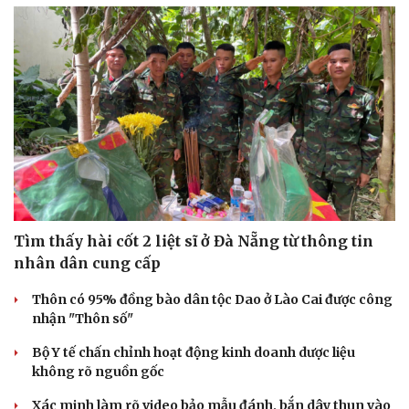
Tìm thấy hài cốt 2 liệt sĩ ở Đà Nẵng từ thông tin
Doanh nghiệp
Công nghệ
nhân dân cung cấp
Thông tin doanh nghiệp
Sành điệu
Doanh nghiệp 24h
Tin Công nghệ
Thôn có 95% đồng bào dân tộc Dao ở Lào Cai được công
Doanh nhân
Trải nghiệm
nhận "Thôn số"
Vì cộng đồng
Chuyển đổi số
Bộ Y tế chấn chỉnh hoạt động kinh doanh dược liệu
không rõ nguồn gốc
Xác minh làm rõ video bảo mẫu đánh, bắn dây thun vào