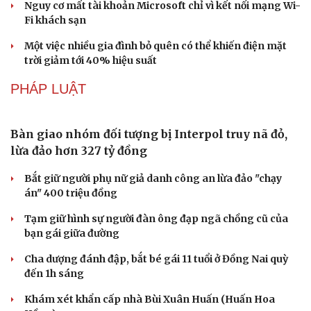
Thanh âm vượt đại dương: Chuyện chưa kể về bản tình
ca từ chốn ngục tù Côn Đảo
DU LỊCH
Du lịch biển Việt Nam: Muốn bứt phá phải vượt
khỏi lợi thế tự nhiên
Khách quốc tế đến Việt Nam 7 tháng 2026: Những con
số nổi bật
Nhặt bỏ 'hạt sạn' để làng biển Đắk Lắk giữ chân du
Văn hóa
Giải trí
khách
Sân khấu - Điện ảnh
Nghệ sĩ
Cần Thơ cụ thể hóa “Ba kết nối”, xúc tiến đón dòng vốn
Văn học
Thời trang
và du khách Thái Lan
Âm nhạc
Sao Việt
Di sản
Ký kết hợp tác đăng cai Vòng chung kết Giải Vô địch
Golf nghiệp dư thế giới 2027
CÔNG NGHỆ