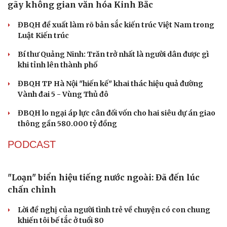
Bắt giữ người phụ nữ giả danh công an lừa đảo "chạy
án" 400 triệu đồng
Tạm giữ hình sự người đàn ông đạp ngã chồng cũ của
bạn gái giữa đường
Cha dượng đánh đập, bắt bé gái 11 tuổi ở Đồng Nai quỳ
đến 1h sáng
Khám xét khẩn cấp nhà Bùi Xuân Huấn (Huấn Hoa
Hồng)
TỔ CHỨC NHÂN SỰ
Quảng Trị đưa cán bộ về làm việc tại trung tâm
hành chính - chính trị tỉnh
Cà Mau bổ nhiệm 3 phó giám đốc sở
Bổ nhiệm 2 Thứ trưởng Bộ Ngoại giao
Đại tá Lê Hồng Giang giữ chức Phó Giám đốc Công an