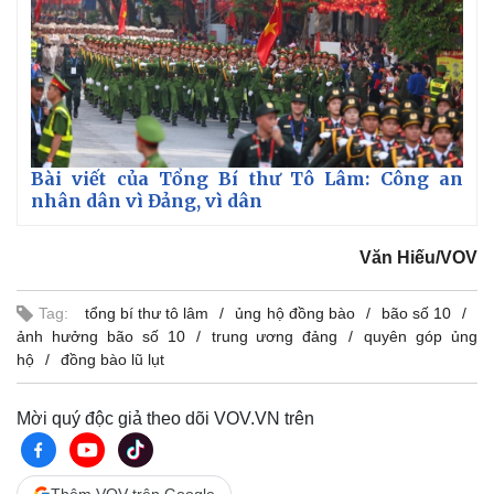
Kinh tế
Thị trường
Bài viết của Tổng Bí thư Tô Lâm: Công an
Bất động sản
Giá vàng
nhân dân vì Đảng, vì dân
Khởi nghiệp
Tiêu dùng
Tỷ giá
Văn Hiếu/VOV
Chứng khoán
Giá cà phê
Tag:
tổng bí thư tô lâm
ủng hộ đồng bào
bão số 10
ảnh hưởng bão số 10
trung ương đảng
quyên góp ủng
hộ
đồng bào lũ lụt
Mời quý độc giả theo dõi VOV.VN trên
Thêm VOV trên Google