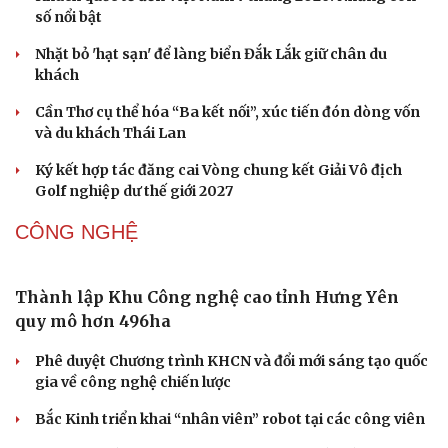
Từ vụ MCK gỡ 19 ca khúc: Không thể gây sốc rồi
chỉ xin lỗi là xong
Hà Nội sắp cải tạo 131 vòm cầu đá: Đánh thức di sản giữa
lòng phố cổ
Đưa bản sắc văn hóa người Mường trở thành động lực
phát triển du lịch cộng đồng
Ba phim Việt cùng “đổ bộ” phòng vé tháng 8, đối đầu
loạt bom tấn ngoại