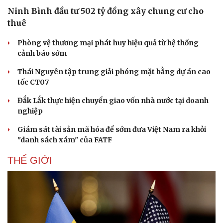
Ninh Bình đầu tư 502 tỷ đồng xây chung cư cho
thuê
Thể thao
Ô tô - Xe máy
Phòng vệ thương mại phát huy hiệu quả từ hệ thống
Bóng đá
Ô tô
cảnh báo sớm
Lịch thi đấu bóng đá
Xe máy
Thế giới thể thao
Tư vấn
Thái Nguyên tập trung giải phóng mặt bằng dự án cao
eSports
tốc CT07
Hậu trường
Đắk Lắk thực hiện chuyển giao vốn nhà nước tại doanh
nghiệp
Giám sát tài sản mã hóa để sớm đưa Việt Nam ra khỏi
"danh sách xám" của FATF
THẾ GIỚI