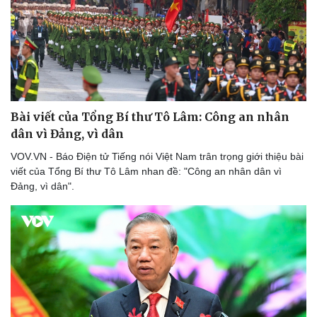
Bài viết của Tổng Bí thư Tô Lâm: Công an nhân
dân vì Đảng, vì dân
VOV.VN - Báo Điện tử Tiếng nói Việt Nam trân trọng giới thiệu bài
viết của Tổng Bí thư Tô Lâm nhan đề: "Công an nhân dân vì
Đảng, vì dân".
Pháp luật
Quân sự - Quốc phòng
Vụ án
Vũ khí
Tin nóng
Việt Nam
Tư vấn luật
Phân tích