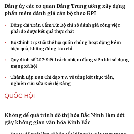
chứng minh qua những số liệu cụ thể
Thực tiễn vận hành chính quyền ba cấp bác bỏ mọi luận
điệu xuyên tạc
Thủ đoạn xuyên tạc mới trên không gian mạng thời AI
Tự cảnh giác trước tâm lý đám đông khi dùng mạng xã
hội
Cải chính
Khi mạng xã hội thành nơi phán xử
NHẬN DIỆN SỰ THẬT
Thành tựu nhân quyền ở Việt Nam: Sự thật được
chứng minh qua những số liệu cụ thể
Thực tiễn vận hành chính quyền ba cấp bác bỏ mọi luận
điệu xuyên tạc