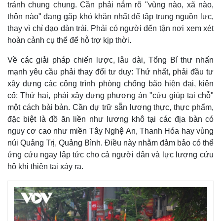
tránh chung chung. Cần phải nắm rõ "vùng nào, xã nào,
thôn nào" đang gặp khó khăn nhất để tập trung nguồn lực,
thay vì chỉ đạo dàn trải. Phải có người đến tận nơi xem xét
hoàn cảnh cụ thể để hỗ trợ kịp thời.
Về các giải pháp chiến lược, lâu dài, Tổng Bí thư nhấn
mạnh yêu cầu phải thay đổi tư duy: Thứ nhất, phải đầu tư
xây dựng các công trình phòng chống bão hiện đại, kiên
cố; Thứ hai, phải xây dựng phương án "cứu giúp tại chỗ"
một cách bài bản. Cần dự trữ sẵn lương thực, thực phẩm,
đặc biệt là đồ ăn liền như lương khô tại các địa bàn có
nguy cơ cao như miền Tây Nghệ An, Thanh Hóa hay vùng
núi Quảng Trị, Quảng Bình. Điều này nhằm đảm bảo có thể
ứng cứu ngay lập tức cho cả người dân và lực lượng cứu
hộ khi thiên tai xảy ra.