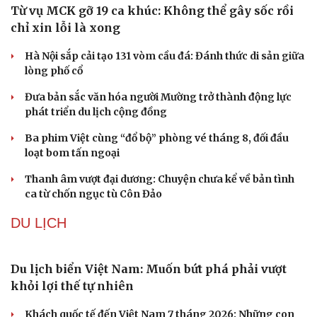
Sức khỏe
Đời sống
Dinh dưỡng - món ngon
Nhà đẹp
Cây thuốc
Blog
Sản phụ khoa
Tình yêu - Gia đình
Mỹ bác thông tin thiếu hụt đạn dược sau nhiều
Nhi khoa
tháng giao tranh với Iran
Nam khoa
Làm đẹp - giảm cân
Phê duyệt Kế hoạch bồi dưỡng kiến thức quốc phòng và
Phòng mạch online
an ninh cho đối tượng 1
Ăn sạch sống khỏe
Bế mạc Vòng Chung kết Hội thao Công an Nhân dân
năm 2026
Tăng cường tuyên truyền, bảo vệ vững chắc biên giới
Việt Nam – Campuchia
Hải quân Mỹ lần đầu tiên huấn luyện UAV cảm tử tại Hàn
Quốc
VĂN HÓA