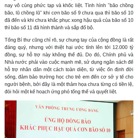
nay vô cùng phức tạp và khốc liệt. Tình hình "bão chồng
bão, lũ chồng lũ" khi cơn bão số 9 chưa qua thì bão số 10
đã đến và khi chưa khắc phục xong hậu quả của bão số 10
thì bão số 11 đã hình thành và sắp đổ bộ.
Tổng Bí thư cũng chỉ rõ, sự chung tay của cộng đồng là rất
đáng quý, nhưng với thiệt hại ước tính lên tới 12.000 tỷ
đồng, sự hỗ trợ này không thể đủ. Do đó, Chính phủ và
Nhà nước phải vào cuộc mạnh mẽ, sử dụng ngân sách để
hỗ trợ nhân dân một cách toàn diện, từ việc ổn định đời
sống, đảm bảo trường học cho trẻ em đến cơ sở y tế cho
người bệnh, bởi đây là một thảm họa chưa từng có tiền lệ,
đòi hỏi một kế hoạch ứng phó tổng thể và quyết liệt.
Thế giới
Multimedia
Quan sát
Video