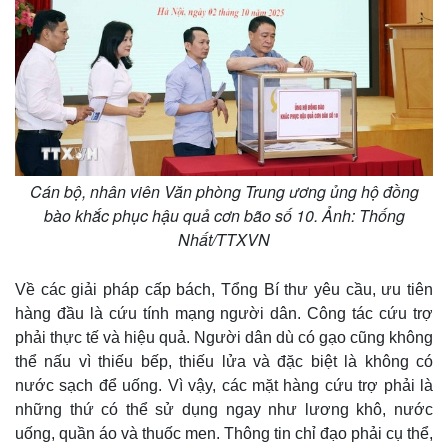
Cuộc sống đó đây
Ảnh
Hồ sơ
E-Magazine
Infographic
Cán bộ, nhân viên Văn phòng Trung ương ủng hộ đồng
bào khắc phục hậu quả cơn bão số 10. Ảnh: Thống
Nhất/TTXVN
Về các giải pháp cấp bách, Tổng Bí thư yêu cầu, ưu tiên
hàng đầu là cứu tính mạng người dân. Công tác cứu trợ
phải thực tế và hiệu quả. Người dân dù có gạo cũng không
thể nấu vì thiếu bếp, thiếu lửa và đặc biệt là không có
nước sạch để uống. Vì vậy, các mặt hàng cứu trợ phải là
những thứ có thể sử dụng ngay như lương khô, nước
uống, quần áo và thuốc men. Thông tin chỉ đạo phải cụ thể,