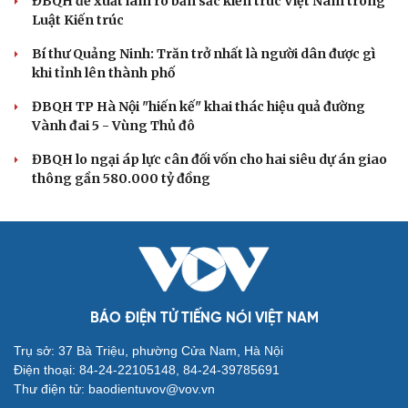
Thủ đoạn xuyên tạc mới trên không gian mạng thời AI
Tự cảnh giác trước tâm lý đám đông khi dùng mạng xã
hội
Khi mạng xã hội thành nơi phán xử
XÂY DỰNG, CHỈNH ĐỐN ĐẢNG
Đảng ủy các cơ quan Đảng Trung ương xây dựng
phần mềm đánh giá cán bộ theo KPI
Đồng chí Trần Cẩm Tú: Bộ chỉ số đánh giá công việc
phải đo được kết quả thực chất
Bộ Chính trị: Giải thể hội quần chúng hoạt động kém
hiệu quả, không đúng tôn chỉ
Quy định số 207: Siết trách nhiệm đảng viên khi sử dụng
mạng xã hội