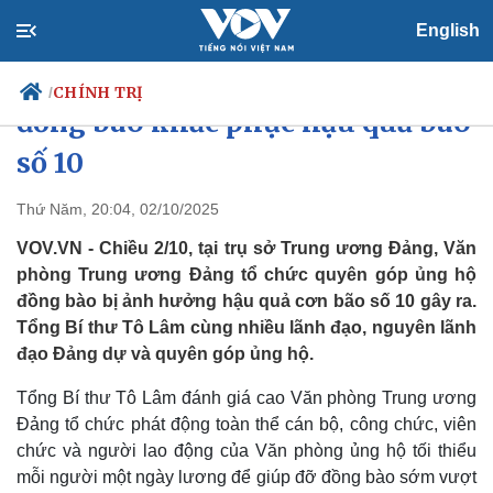
English
Văn phòng Trung ương ủng hộ
CHÍNH TRỊ
/
đồng bào khắc phục hậu quả bão
số 10
Chính trị
Xã hội
Thứ Năm, 20:04, 02/10/2025
Đảng
Tin 24h
VOV.VN - Chiều 2/10, tại trụ sở Trung ương Đảng, Văn
Tổ chức nhân sự
Dự báo thời tiết
phòng Trung ương Đảng tổ chức quyên góp ủng hộ
Quốc hội
Giáo dục
đồng bào bị ảnh hưởng hậu quả cơn bão số 10 gây ra.
Nhận diện sự thật
Dấu ấn VOV
Tổng Bí thư Tô Lâm cùng nhiều lãnh đạo, nguyên lãnh
Việc làm
Biển đảo
đạo Đảng dự và quyên góp ủng hộ.
Tổng Bí thư Tô Lâm đánh giá cao Văn phòng Trung ương
Đảng tổ chức phát động toàn thể cán bộ, công chức, viên
chức và người lao động của Văn phòng ủng hộ tối thiểu
mỗi người một ngày lương để giúp đỡ đồng bào sớm vượt