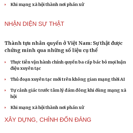
PODCAST
"Loạn" biển hiệu tiếng nước ngoài: Đã đến lúc
chấn chỉnh
Lời đề nghị của người tình trẻ về chuyện có con chung
khiến tôi bế tắc ở tuổi 80
Du lịch biển Việt Nam: Muốn bứt phá phải vượt khỏi lợi
thế tự nhiên
Vì một phút buông thả sau hơi men, tôi bàng hoàng
phát hiện mắc bệnh tình dục
Ranh giới mong manh giữa hài hước và phản cảm
NHẬN DIỆN SỰ THẬT
Thành tựu nhân quyền ở Việt Nam: Sự thật được