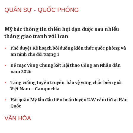
Nhiều doanh nghiệp kinh doanh xăng dầu kém chất
lượng bị xử phạt hơn 1,7 tỷ đồng
Hầu hết các mặt hàng xăng dầu đều giảm từ 15h00
chiều nay 6/8
Vĩnh Long kiểm tra phát hiện 17 trường hợp kinh doanh
vàng, bạc, đá quý vi phạm
Giá bạc hôm nay: Giá bạc trong nước lên mức hơn 62
triệu đồng/kg
QUÂN SỰ - QUỐC PHÒNG