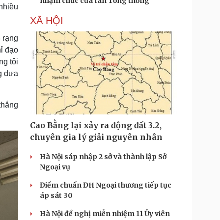
nhậm chức của tân Tổng thống
nhiều
XÃ HỘI
 rạng
hỉ đạo
g tôi
g đưa
thắng
Cao Bằng lại xảy ra động đất 3.2,
chuyên gia lý giải nguyên nhân
Hà Nội sáp nhập 2 sở và thành lập Sở
Ngoại vụ
Điểm chuẩn ĐH Ngoại thương tiếp tục
áp sát 30
Hà Nội đề nghị miễn nhiệm 11 Ủy viên