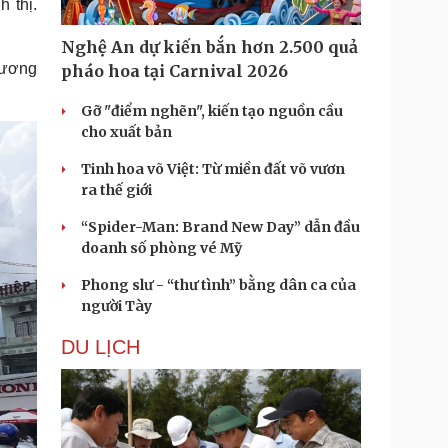
 thị.
Nghệ An dự kiến bắn hơn 2.500 quả
thương
pháo hoa tại Carnival 2026
Gỡ "điểm nghẽn", kiến tạo nguồn cầu
cho xuất bản
Tinh hoa võ Việt: Từ miền đất võ vươn
ra thế giới
“Spider-Man: Brand New Day” dẫn đầu
doanh số phòng vé Mỹ
Phong slư - “thư tình” bằng dân ca của
người Tày
DU LỊCH