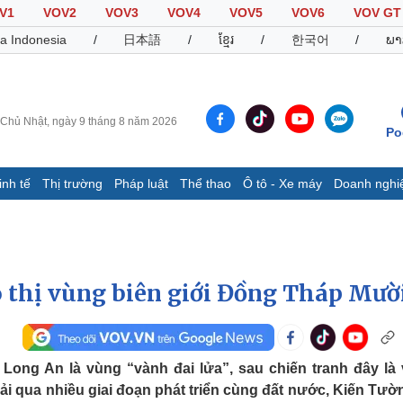
V1
VOV2
VOV3
VOV4
VOV5
VOV6
VOV GT
a Indonesia
/
日本語
/
ខ្មែរ
/
한국어
/
ພາ
Chủ Nhật, ngày 9 tháng 8 năm 2026
Po
inh tế
Thị trường
Pháp luật
Thể thao
Ô tô - Xe máy
Doanh nghi
Thế giới
Multimedia
K
Quan sát
Video
B
Cuộc sống đó đây
Ảnh
K
Hồ sơ
E-Magazine
 thị vùng biên giới Đồng Tháp Mườ
Infographic
 Long An là vùng “vành đai lửa”, sau chiến tranh đây là
Thể thao
Ô tô - Xe máy
D
trải qua nhiều giai đoạn phát triển cùng đất nước, Kiến Tườ
Bóng đá
Ô tô
T