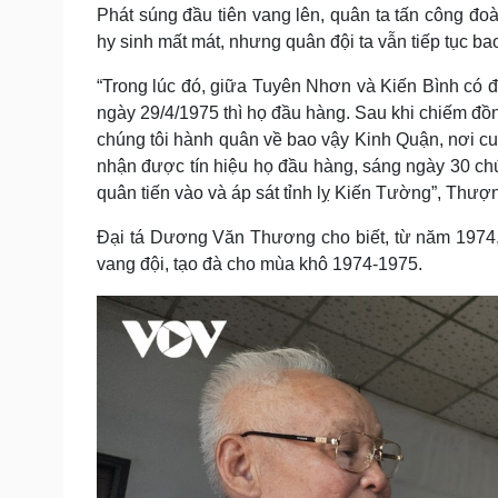
Phát súng đầu tiên vang lên, quân ta tấn công đo
hy sinh mất mát, nhưng quân đội ta vẫn tiếp tục b
“Trong lúc đó, giữa Tuyên Nhơn và Kiến Bình có đ
ngày 29/4/1975 thì họ đầu hàng. Sau khi chiếm đồn
chúng tôi hành quân về bao vậy Kinh Quận, nơi c
nhận được tín hiệu họ đầu hàng, sáng ngày 30 chú
quân tiến vào và áp sát tỉnh lỵ Kiến Tường”, Thượ
Đại tá Dương Văn Thương cho biết, từ năm 1974,
vang đội, tạo đà cho mùa khô 1974-1975.