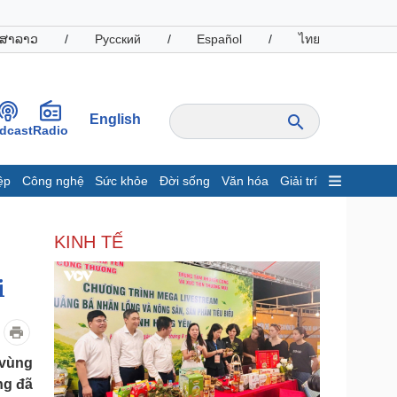
ສາລາວ
/
Русский
/
Español
/
ไทย
English
dcast
Radio
ệp
Công nghệ
Sức khỏe
Đời sống
Văn hóa
Giải trí
inh tế
Thị trường
KINH TẾ
ất động sản
Giá vàng
hởi nghiệp
Tiêu dùng
Tỷ giá
i
Chứng khoán
Giá cà phê
 vùng
oanh nghiệp
Công nghệ
ng đã
hông tin doanh nghiệp
Sành điệu