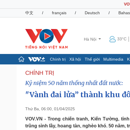
VO
中文
/
français
/
Deutsch
/
Bahas
33°C
Hà Nội
Chính trị
Xã hội
Thế giới
Multimedia
K
Chính trị
Xã hội
CHÍNH TRỊ
Đảng
Tin 24h
Kỷ niệm 50 năm thống nhất đất nước:
Tổ chức nhân sự
Dự báo thời tiết
Quốc hội
Giáo dục
"Vành đai lửa” thành khu đô
Nhận diện sự thật
Dấu ấn VOV
Việc làm
Thứ Ba, 06:00, 01/04/2025
Biển đảo
VOV.VN - Trong chiến tranh, Kiến Tường, tỉnh
Pháp luật
Quân sự - Quốc phòng
trũng sình lầy, hoang tàn, nghèo khó. 50 năm, 
Vụ án
Vũ khí