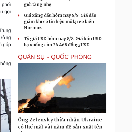
giới tăng nhẹ
 phối
u gọi
Giá xăng dầu hôm nay 8/8: Giá dầu
giảm khi có tín hiệu mở lại eo biển
Hormuz
 Trung
Tường
Tỷ giá USD hôm nay 8/8: Giá bán USD
hạ xuống còn 26.468 đồng/USD
à góp
QUÂN SỰ - QUỐC PHÒNG
thông
Ông Zelensky thừa nhận Ukraine
có thể mất vài năm để sản xuất tên