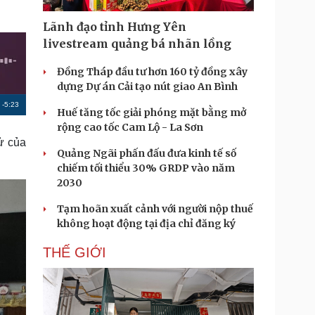
Doanh nghiệp 24h
Tin Công nghệ
Doanh nhân
Trải nghiệm
Lãnh đạo tỉnh Hưng Yên
ì cộng đồng
Chuyển đổi số
livestream quảng bá nhãn lồng
Đồng Tháp đầu tư hơn 160 tỷ đồng xây
u lịch
Podcast
dựng Dự án Cải tạo nút giao An Bình
Tư vấn
Câu chuyện thời sự
R
-
5:23
Săn Tour
Đọc truyện đêm khuya
Huế tăng tốc giải phóng mặt bằng mở
heck-in
Cửa sổ tình yêu
rộng cao tốc Cam Lộ - La Sơn
e
Kể chuyện cho bé
ử của
m
Quảng Ngãi phấn đấu đưa kinh tế số
Hạt giống tâm hồn
chiếm tối thiểu 30% GRDP vào năm
a
2030
i
Tạm hoãn xuất cảnh với người nộp thuế
n
không hoạt động tại địa chỉ đăng ký
i
THẾ GIỚI
n
g
T