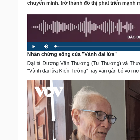
chuyển mình, trở thành đô thị phát triển mạnh
Tin nóng
Việt Nam
Tư vấn luật
Phân tích
Sức khỏe
Đời sống
Dinh dưỡng - món ngon
Nhà đẹp
L
P
M
Cây thuốc
Blog
o
l
u
Nhân chứng sống của "Vành đai lửa"
a
a
t
Sản phụ khoa
Tình yêu - Gia đình
d
y
e
e
Nhi khoa
Đại tá Dương Văn Thương (Tư Thương) và Thượ
d
:
Nam khoa
1
"Vành đai lửa Kiến Tường" nay vẫn gắn bó với nơi
.
Làm đẹp - giảm cân
9
0
Phòng mạch online
%
Ăn sạch sống khỏe
Cải chính