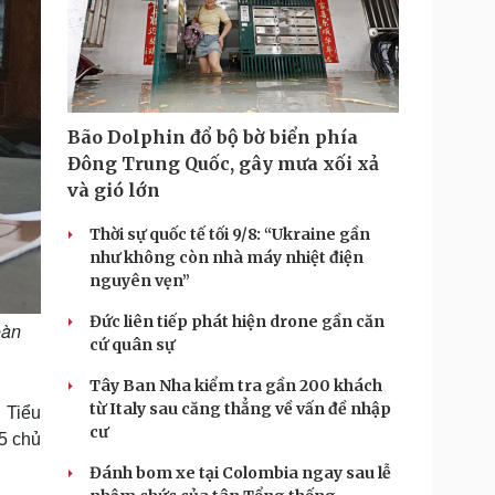
i
m
e
Bão Dolphin đổ bộ bờ biển phía
Đông Trung Quốc, gây mưa xối xả
và gió lớn
Thời sự quốc tế tối 9/8: “Ukraine gần
như không còn nhà máy nhiệt điện
nguyên vẹn”
Đức liên tiếp phát hiện drone gần căn
oàn
cứ quân sự
Tây Ban Nha kiểm tra gần 200 khách
từ Italy sau căng thẳng về vấn đề nhập
 Tiểu
cư
5 chủ
Đánh bom xe tại Colombia ngay sau lễ