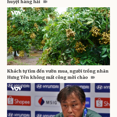
huyệt hàng hải
Thể thao
Ô tô - Xe máy
Bóng đá
Ô tô
Lịch thi đấu bóng đá
Xe máy
Thế giới thể thao
Tư vấn
eSports
Hậu trường
Khách tự tìm đến vườn mua, người trồng nhãn
Hưng Yên không mất công mời chào
Doanh nghiệp
Công nghệ