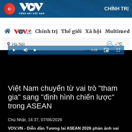
CHÍNH TRỊ
Chính trị
Thế giới
Xã hội
Multimedi
--°C
Hà Nội
Remaining
-
5:29
Loaded
:
Play
Mute
Picture-
Fullscreen
1.52%
in-
Picture
Time
Chính trị
Xã hội
Đảng
Tin 24h
Tổ chức nhân sự
Dự báo thời tiết
Việt Nam chuyển từ vai trò "tham
Quốc hội
Giáo dục
gia" sang "định hình chiến lược"
Nhận diện sự thật
Dấu ấn VOV
trong ASEAN
Việc làm
Biển đảo
Chủ Nhật, 14:37, 07/06/2026
VOV.VN - Diễn đàn Tương lai ASEAN 2026 phản ánh vai