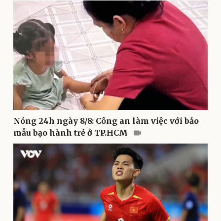
Nhi khoa
Nam khoa
Làm đẹp - giảm cân
Phòng mạch online
Ăn sạch sống khỏe
Nóng 24h ngày 8/8: Công an làm việc với bảo
mẫu bạo hành trẻ ở TP.HCM
Văn hóa
Giải trí
Sân khấu - Điện ảnh
Nghệ sĩ
Văn học
Thời trang