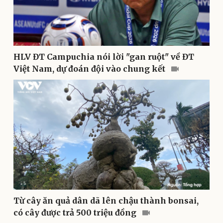
Thông tin doanh nghiệp
Sành điệu
Doanh nghiệp 24h
Tin Công nghệ
Doanh nhân
Trải nghiệm
Vì cộng đồng
Chuyển đổi số
HLV ĐT Campuchia nói lời "gan ruột" về ĐT
Việt Nam, dự đoán đội vào chung kết
Sức khỏe
Đời sống
Dinh dưỡng - món ngon
Nhà đẹp
Từ cây ăn quả dân dã lên chậu thành bonsai,
Cây thuốc
Blog
có cây được trả 500 triệu đồng
Sản phụ khoa
Tình yêu - Gia đình