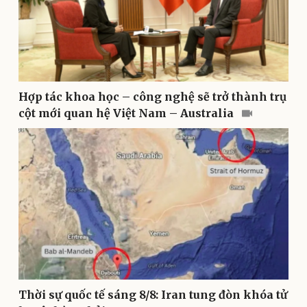
Pháp luật
Quân sự - Quốc phòng
Vụ án
Vũ khí
Hợp tác khoa học – công nghệ sẽ trở thành trụ
Tin nóng
Việt Nam
cột mới quan hệ Việt Nam – Australia
Tư vấn luật
Phân tích
Thời sự quốc tế sáng 8/8: Iran tung đòn khóa tử