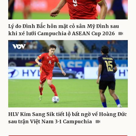
Âm nhạc
Sao Việt
Di sản
Lý do Đình Bắc hôn mặt cỏ sân Mỹ Đình sau
khi xé lưới Campuchia ở ASEAN Cup 2026
Du lịch
Podcast
Tư vấn
Câu chuyện thời sự
Săn Tour
Đọc truyện đêm khuya
HLV Kim Sang Sik tiết lộ bất ngờ về Hoàng Đức
check-in
Cửa sổ tình yêu
sau trận Việt Nam 3-1 Campuchia
Kể chuyện cho bé
Hạt giống tâm hồn