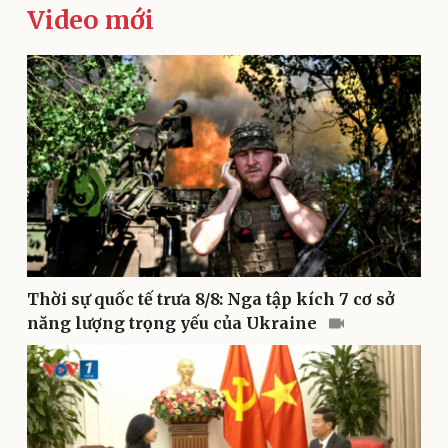
Video mới
Kinh tế
Thị trường
Bất động sản
Giá vàng
Khởi nghiệp
Tiêu dùng
Tỷ giá
Chứng khoán
Giá cà phê
Thời sự quốc tế trưa 8/8: Nga tập kích 7 cơ sở
năng lượng trọng yếu của Ukraine