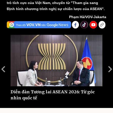
trò tích cực của Việt Nam, chuyển từ "Tham gia sang
Định hình chương trình nghị sự chiến lược của ASEAN".
Phạm Hà/VOV-Jakarta
Thế giới
Multimedia
Quan sát
Video
Cuộc sống đó đây
Ảnh
Hồ sơ
E-Magazine
Infographic
Diễn đàn Tương lai ASEAN 2026: Từ góc
V
26
nhìn quốc tế
T