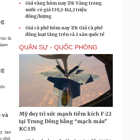
Giá vàng hôm nay 7/8: Vàng trong
nước có giá 139,2-142,2 triệu
đồng/lượng
ng
Giá cà phê hôm nay 7/8: Giá cà phê
đồng loạt tăng trên cả 2 sàn quốc tế
húc là
 Nam
QUÂN SỰ - QUỐC PHÒNG
ng
uộc
Mỹ duy trì sức mạnh tiêm kích F-22
 và
tại Trung Đông bằng “mạch máu”
KC-135
ợ, tạo
ệp nhỏ