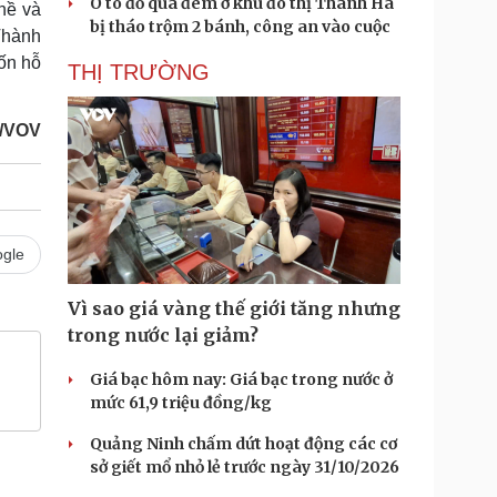
Ô tô đỗ qua đêm ở khu đô thị Thanh Hà
hề và
bị tháo trộm 2 bánh, công an vào cuộc
Thành
ốn hỗ
THỊ TRƯỜNG
/VOV
gle
Vì sao giá vàng thế giới tăng nhưng
trong nước lại giảm?
Giá bạc hôm nay: Giá bạc trong nước ở
mức 61,9 triệu đồng/kg
Quảng Ninh chấm dứt hoạt động các cơ
sở giết mổ nhỏ lẻ trước ngày 31/10/2026