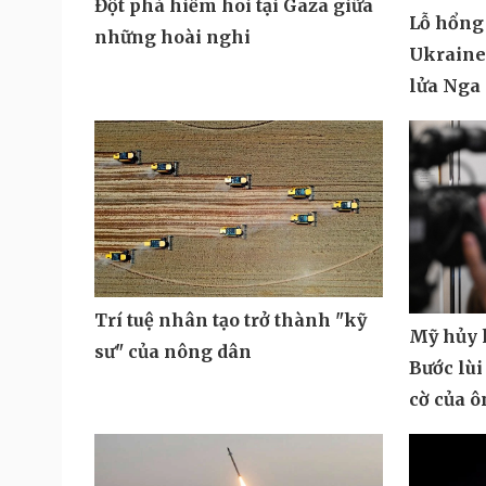
Đột phá hiếm hoi tại Gaza giữa
Lỗ hổng
những hoài nghi
Ukraine 
lửa Nga
Trí tuệ nhân tạo trở thành "kỹ
Mỹ hủy k
sư" của nông dân
Bước lùi
cờ của 