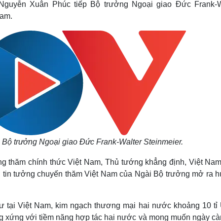
 Nguyễn Xuân Phúc tiếp Bộ trưởng Ngoại giao Đức Frank-W
Lịch thi đấu bóng đá
Xe máy
Nam.
Thế giới thể thao
Tư vấn
eSports
V
Hậu trường
Văn hóa
Giải trí
D
Sân khấu - Điện ảnh
Nghệ sĩ
Văn học
Thời trang
Âm nhạc
Sao Việt
c
Di sản
Bộ trưởng Ngoại giao Đức Frank-Walter Steinmeier.
 thăm chính thức Việt Nam, Thủ tướng khẳng định, Việt Nam
u; tin tưởng chuyến thăm Việt Nam của Ngài Bộ trưởng mở ra 
 tại Việt Nam, kim ngạch thương mại hai nước khoảng 10 tỉ
g xứng với tiềm năng hợp tác hai nước và mong muốn ngày cà