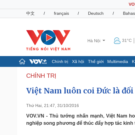
VO
中文
/
français
/
Deutsch
/
Bahas
31°C
Hà Nội
Chính trị
Xã hội
Thế giới
Multimedia
K
Chính trị
Xã hội
CHÍNH TRỊ
Đảng
Tin 24h
Việt Nam luôn coi Đức là đố
Tổ chức nhân sự
Dự báo thời tiết
Quốc hội
Giáo dục
Nhận diện sự thật
Dấu ấn VOV
Thứ Hai, 21:47, 31/10/2016
Việc làm
Biển đảo
VOV.VN - Thủ tướng nhấn mạnh, Việt Nam h
nghiệp song phương để thúc đẩy hợp tác kinh t
Pháp luật
Quân sự - Quốc phòng
Vụ án
Vũ khí