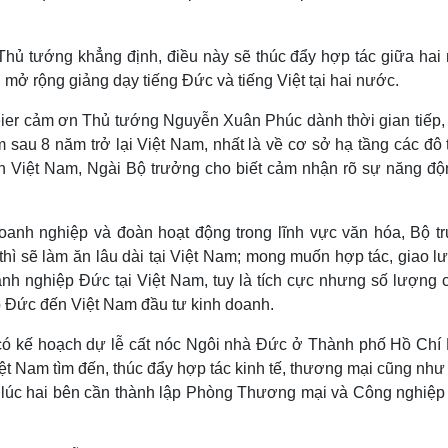
Thủ tướng khẳng định, điều này sẽ thúc đẩy hợp tác giữa hai
n mở rộng giảng dạy tiếng Đức và tiếng Việt tại hai nước.
ier cảm ơn Thủ tướng Nguyễn Xuân Phúc dành thời gian tiếp,
m sau 8 năm trở lại Việt Nam, nhất là về cơ sở hạ tầng các đô 
ên Việt Nam, Ngài Bộ trưởng cho biết cảm nhận rõ sự năng độ
m.
oanh nghiệp và đoàn hoạt động trong lĩnh vực văn hóa, Bộ t
ì sẽ làm ăn lâu dài tại Việt Nam; mong muốn hợp tác, giao lư
nh nghiệp Đức tại Việt Nam, tuy là tích cực nhưng số lượng cò
 Đức đến Việt Nam đầu tư kinh doanh.
 có kế hoạch dự lễ cất nóc Ngôi nhà Đức ở Thành phố Hồ Chí 
ệt Nam tìm đến, thúc đẩy hợp tác kinh tế, thương mại cũng như
n lúc hai bên cần thành lập Phòng Thương mại và Công nghiệp