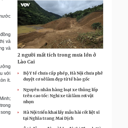
 nước
 đồng
thị và
ng và
2 người mất tích trong mưa lớn ở
Lào Cai
rưởng
Bộ Y tế chưa cấp phép, Hà Nội chưa phê
u với
duyệt cơ sở làm đẹp từ tế bào gốc
n ít.
Nguyên nhân hàng loạt xe thủng lốp
trên cao tốc: Nghi xe tải làm rơi vật
Minh;
nhọn
 trong
 song
Hà Nội triển khai lấy mẫu hài cốt liệt sĩ
tại Nghĩa trang Mai Dịch