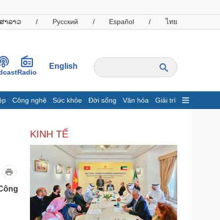
ສາລາວ
/
Русский
/
Español
/
ไทย
English
dcast
Radio
ệp
Công nghệ
Sức khỏe
Đời sống
Văn hóa
Giải trí
inh tế
Thị trường
KINH TẾ
ất động sản
Giá vàng
hởi nghiệp
Tiêu dùng
Tỷ giá
Chứng khoán
Giá cà phê
 Công
oanh nghiệp
Công nghệ
hông tin doanh nghiệp
Sành điệu