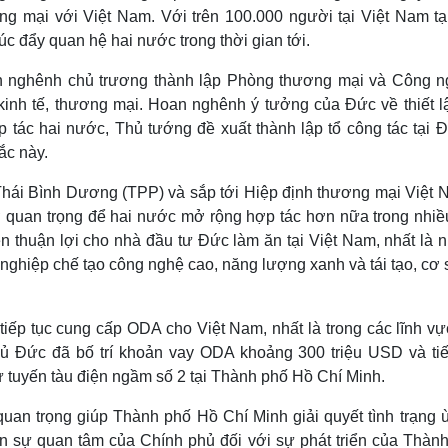
g mại với Việt Nam. Với trên 100.000 người tại Việt Nam tại
úc đẩy quan hệ hai nước trong thời gian tới.
 nghênh chủ trương thành lập Phòng thương mại và Công n
kinh tế, thương mại. Hoan nghênh ý tưởng của Đức về thiết l
tác hai nước, Thủ tướng đề xuất thành lập tổ công tác tại Đ
ắc này.
Thái Bình Dương (TPP) và sắp tới Hiệp định thương mại Việt 
 quan trọng để hai nước mở rộng hợp tác hơn nữa trong nhiều
n thuận lợi cho nhà đầu tư Đức làm ăn tại Việt Nam, nhất là 
ghiệp chế tạo công nghệ cao, năng lượng xanh và tái tạo, cơ 
ếp tục cung cấp ODA cho Việt Nam, nhất là trong các lĩnh vự
ủ Đức đã bố trí khoản vay ODA khoảng 300 triệu USD và tiế
ư tuyến tàu điện ngầm số 2 tại Thành phố Hồ Chí Minh.
an trọng giúp Thành phố Hồ Chí Minh giải quyết tình trạng ù
ện sự quan tâm của Chính phủ đối với sự phát triển của Thành