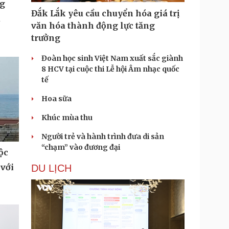
ng
Đắk Lắk yêu cầu chuyển hóa giá trị
u
văn hóa thành động lực tăng
trưởng
Đoàn học sinh Việt Nam xuất sắc giành
8 HCV tại cuộc thi Lễ hội Âm nhạc quốc
tế
Hoa sữa
Khúc mùa thu
Người trẻ và hành trình đưa di sản
“chạm” vào đương đại
ộc
 với
DU LỊCH