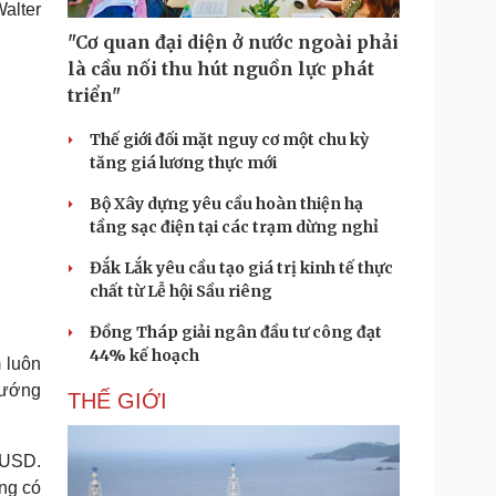
alter
Doanh nghiệp 24h
Tin Công nghệ
Doanh nhân
Trải nghiệm
"Cơ quan đại diện ở nước ngoài phải
ì cộng đồng
Chuyển đổi số
là cầu nối thu hút nguồn lực phát
triển"
u lịch
Podcast
Thế giới đối mặt nguy cơ một chu kỳ
Tư vấn
Câu chuyện thời sự
tăng giá lương thực mới
Săn Tour
Đọc truyện đêm khuya
heck-in
Cửa sổ tình yêu
Bộ Xây dựng yêu cầu hoàn thiện hạ
Kể chuyện cho bé
tầng sạc điện tại các trạm dừng nghỉ
Hạt giống tâm hồn
Đắk Lắk yêu cầu tạo giá trị kinh tế thực
chất từ Lễ hội Sầu riêng
Đồng Tháp giải ngân đầu tư công đạt
44% kế hoạch
 luôn
hướng
THẾ GIỚI
 USD.
ng có