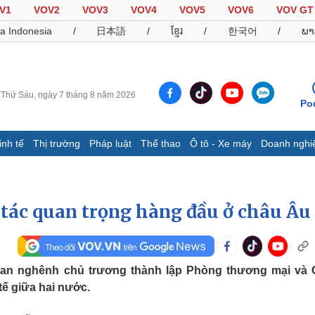
V1
VOV2
VOV3
VOV4
VOV5
VOV6
VOV GT
a Indonesia
/
日本語
/
ខ្មែរ
/
한국어
/
ພາ
Thứ Sáu, ngày 7 tháng 8 năm 2026
Po
inh tế
Thị trường
Pháp luật
Thể thao
Ô tô - Xe máy
Doanh nghi
Thế giới
Multimedia
K
Quan sát
Video
B
i tác quan trọng hàng đầu ở châu Âu
Cuộc sống đó đây
Ảnh
K
Hồ sơ
E-Magazine
Infographic
oan nghênh chủ trương thành lập Phòng thương mại và
ế giữa hai nước.
Thể thao
Ô tô - Xe máy
D
Bóng đá
Ô tô
T