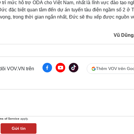
 trì mức hỗ trợ ODA cho Việt Nam, nhất là lĩnh vực đào tạo ng
 Đức đặc biệt quan tâm đến dự án tuyến tàu điện ngầm số 2 ở 
vọng, trong thời gian ngắn nhất, Đức sẽ thu xếp được nguồn v
Vũ Dũng
 dõi VOV.VN trên
Thêm VOV trên Goo
ms of Service
apply.
Gửi tin