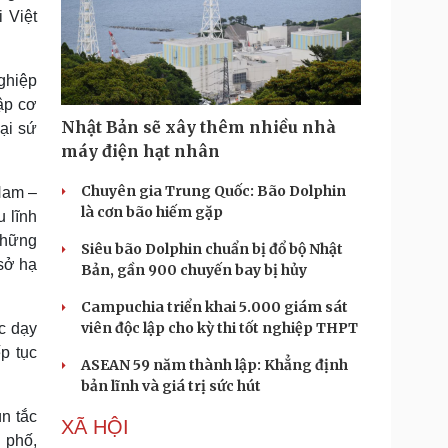
 Việt
ghiệp
ập cơ
Nhật Bản sẽ xây thêm nhiều nhà
ại sứ
máy điện hạt nhân
Chuyên gia Trung Quốc: Bão Dolphin
Nam –
là cơn bão hiếm gặp
 lĩnh
những
Siêu bão Dolphin chuẩn bị đổ bộ Nhật
sở hạ
Bản, gần 900 chuyến bay bị hủy
Campuchia triển khai 5.000 giám sát
viên độc lập cho kỳ thi tốt nghiệp THPT
c dạy
p tục
ASEAN 59 năm thành lập: Khẳng định
bản lĩnh và giá trị sức hút
n tắc
XÃ HỘI
 phố,