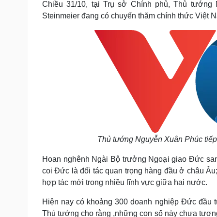
Chiều 31/10, tại Trụ sở Chính phủ, Thủ tướng
Tin nóng
Việt Nam
Steinmeier đang có chuyến thăm chính thức Việt 
Tư vấn luật
Phân tích
Sức khỏe
Đời sống
Dinh dưỡng - món ngon
Nhà đẹp
Cây thuốc
Blog
Sản phụ khoa
Tình yêu - Gia đình
Nhi khoa
Nam khoa
Làm đẹp - giảm cân
Phòng mạch online
Ăn sạch sống khỏe
Thủ tướng Nguyễn Xuân Phúc tiếp 
Cải chính
Hoan nghênh Ngài Bộ trưởng Ngoại giao Đức sang
coi Đức là đối tác quan trọng hàng đầu ở châu Â
hợp tác mới trong nhiều lĩnh vực giữa hai nước.
Hiện nay có khoảng 300 doanh nghiệp Đức đầu tư
Thủ tướng cho rằng ,những con số này chưa tươn