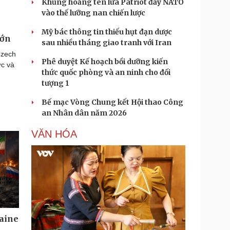
Khủng hoảng tên lửa Patriot đẩy NATO
vào thế lưỡng nan chiến lược
Mỹ bác thông tin thiếu hụt đạn dược
lớn
sau nhiều tháng giao tranh với Iran
Czech
Phê duyệt Kế hoạch bồi dưỡng kiến
ực và
thức quốc phòng và an ninh cho đối
tượng 1
Bế mạc Vòng Chung kết Hội thao Công
an Nhân dân năm 2026
VĂN HÓA
aine