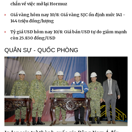
Văn học
Thời trang
chắn về việc mở lại Hormuz
Âm nhạc
Sao Việt
Di sản
Giá vàng hôm nay 10/8: Giá vàng SJC ổn định mức 141 -
144 triệu đồng/lượng
Tỷ giá USD hôm nay 10/8: Giá bán USD tự do giảm mạnh
còn 25.830 đồng/USD
QUÂN SỰ - QUỐC PHÒNG