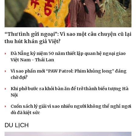
“Thư tình gửi ngoại”: Vì sao một câu chuyện cũ lại
thu hút khán giả Việt?
Đà Nẵng kỷ niệm 50 năm thiết lập quan hệ ngoại giao
Việt Nam - Thái Lan
Vì sao phần mới “PAW Patrol: Phim khủng long” đáng
chờ đợi?
Du lịch
Podcast
Khi phở bước ra khỏi bàn ăn để trở thành biểu tượng Hà
Nội
Tư vấn
Câu chuyện thời sự
Săn Tour
Đọc truyện đêm khuya
Cuốn sách lý giải vì sao nhiều người không thể nghỉ ngơi
check-in
Cửa sổ tình yêu
dù đã kiệt sức
Kể chuyện cho bé
Hạt giống tâm hồn
DU LỊCH