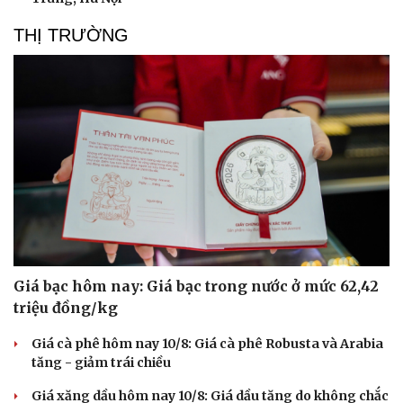
THỊ TRƯỜNG
Giá bạc hôm nay: Giá bạc trong nước ở mức 62,42
triệu đồng/kg
Giá cà phê hôm nay 10/8: Giá cà phê Robusta và Arabia
tăng - giảm trái chiều
Văn hóa
Giải trí
Sân khấu - Điện ảnh
Nghệ sĩ
Giá xăng dầu hôm nay 10/8: Giá dầu tăng do không chắc