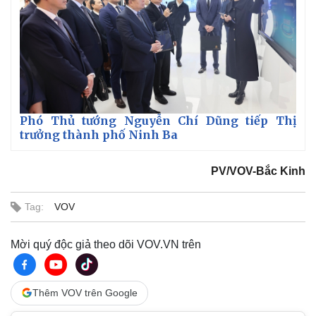
Phó Thủ tướng Nguyễn Chí Dũng tiếp Thị
trưởng thành phố Ninh Ba
Thể thao
Ô tô - Xe máy
Bóng đá
Ô tô
PV/VOV-Bắc Kinh
Lịch thi đấu bóng đá
Xe máy
Thế giới thể thao
Tư vấn
Tag:
VOV
eSports
Hậu trường
Mời quý độc giả theo dõi VOV.VN trên
Thêm VOV trên Google