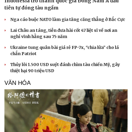
Indonesia trở thành quốc gia Đông Nam Á đầu
tiên tự đóng tàu ngầm
Nga cáo buộc NATO làm gia tăng căng thẳng ở Bắc Cực
Lai Châu an táng, tiễn đưa hài cốt 47 liệt sĩ về nơi an
nghỉ vĩnh hằng sau 75 năm
Ukraine tung quân bài giá rẻ FP-7x, “chia lửa” cho lá
chắn Patriot
Thủy lôi 1.500 USD suýt đánh chìm tàu chiến Mỹ, gây
thiệt hại 90 triệu USD
VĂN HÓA