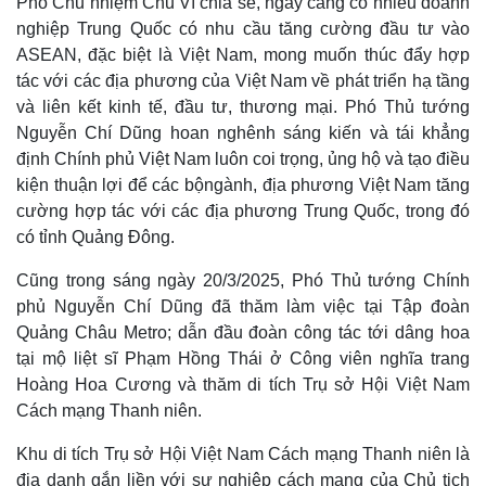
Phó Chủ nhiệm Chu Vĩ chia sẻ, ngày càng có nhiều doanh
nghiệp Trung Quốc có nhu cầu tăng cường đầu tư vào
ASEAN, đặc biệt là Việt Nam, mong muốn thúc đẩy hợp
tác với các địa phương của Việt Nam về phát triển hạ tầng
và liên kết kinh tế, đầu tư, thương mại. Phó Thủ tướng
Nguyễn Chí Dũng hoan nghênh sáng kiến và tái khẳng
định Chính phủ Việt Nam luôn coi trọng, ủng hộ và tạo điều
kiện thuận lợi để các bộngành, địa phương Việt Nam tăng
cường hợp tác với các địa phương Trung Quốc, trong đó
có tỉnh Quảng Đông.
Cũng trong sáng ngày 20/3/2025, Phó Thủ tướng Chính
phủ Nguyễn Chí Dũng đã thăm làm việc tại Tập đoàn
Quảng Châu Metro; dẫn đầu đoàn công tác tới dâng hoa
tại mộ liệt sĩ Phạm Hồng Thái ở Công viên nghĩa trang
Hoàng Hoa Cương và thăm di tích Trụ sở Hội Việt Nam
Cách mạng Thanh niên.
Khu di tích Trụ sở Hội Việt Nam Cách mạng Thanh niên là
địa danh gắn liền với sự nghiệp cách mạng của Chủ tịch