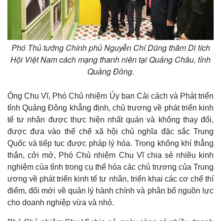
Phó Thủ tướng Chính phủ Nguyễn Chí Dũng thăm Di tích
Hội Việt Nam cách mạng thanh niên tại Quảng Châu, tỉnh
Quảng Đông.
Ông Chu Vĩ, Phó Chủ nhiệm Ủy ban Cải cách và Phát triển
tỉnh Quảng Đông khẳng định, chủ trương về phát triển kinh
tế tư nhân được thực hiện nhất quán và không thay đổi,
được đưa vào thể chế xã hội chủ nghĩa đặc sắc Trung
Quốc và tiếp tục được pháp lý hóa. Trong không khí thẳng
thắn, cởi mở, Phó Chủ nhiệm Chu Vĩ chia sẻ nhiều kinh
nghiệm của tỉnh trong cụ thể hóa các chủ trương của Trung
Pháp luật
Quân sự - Quốc phòng
ương về phát triển kinh tế tư nhân, triển khai các cơ chế thí
Vụ án
Vũ khí
điểm, đổi mới về quản lý hành chính và phân bổ nguồn lực
Tin nóng
Việt Nam
cho doanh nghiệp vừa và nhỏ.
Tư vấn luật
Phân tích