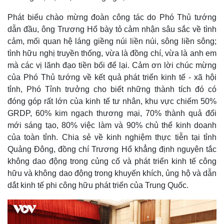
Phát biểu chào mừng đoàn công tác do Phó Thủ tướng
dẫn đầu, ông Trương Hổ bày tỏ cảm nhận sâu sắc về tình
cảm, mối quan hệ láng giềng núi liền núi, sông liền sông;
tình hữu nghị truyền thống, vừa là đồng chí, vừa là anh em
mà các vị lãnh đạo tiền bối để lại. Cảm ơn lời chúc mừng
của Phó Thủ tướng về kết quả phát triển kinh tế - xã hội
tỉnh, Phó Tỉnh trưởng cho biết những thành tích đó có
đóng góp rất lớn của kinh tế tư nhân, khu vực chiếm 50%
GRDP, 60% kim ngạch thương mại, 70% thành quả đổi
mới sáng tạo, 80% việc làm và 90% chủ thể kinh doanh
của toàn tỉnh. Chia sẻ về kinh nghiệm thực tiễn tại tỉnh
Quảng Đông, đồng chí Trương Hổ khẳng định nguyên tắc
không dao động trong củng cố và phát triển kinh tế công
hữu và không dao động trong khuyến khích, ủng hộ và dẫn
dắt kinh tế phi công hữu phát triển của Trung Quốc.