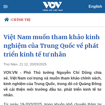
English
CHÍNH TRỊ
/
Việt Nam muốn tham khảo kinh
nghiệm của Trung Quốc về phát
Chính trị
Xã hội
Đảng
Tin 24h
triển kinh tế tư nhân
Tổ chức nhân sự
Dự báo thời tiết
Quốc hội
Giáo dục
Thứ Năm, 21:12, 20/03/2025
Nhận diện sự thật
Dấu ấn VOV
Việc làm
VOV.VN - Phó Thủ tướng Nguyễn Chí Dũng chia
Biển đảo
sẻ, Việt Nam coi trọng và muốn tham khảo chính sách,
kinh nghiệm của Trung Quốc, trong đó có Quảng Đông
về cải thiện môi trường đầu tư, phát triển kinh tế tư
nhân.
Từ ngày 19-20/3/2025, trong khuôn khổ chuyến thăm tại