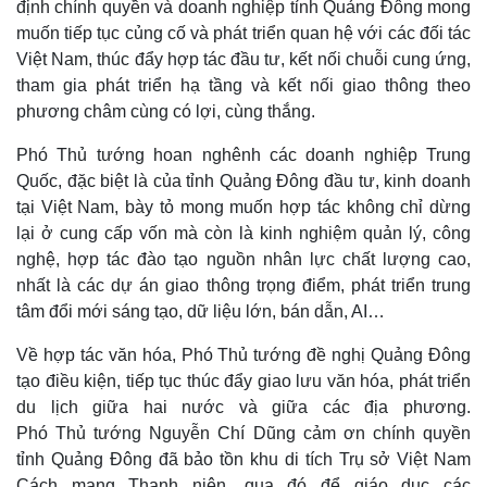
định chính quyền và doanh nghiệp tỉnh Quảng Đông mong
Bất động sản
Giá vàng
muốn tiếp tục củng cố và phát triển quan hệ với các đối tác
Khởi nghiệp
Tiêu dùng
Việt Nam, thúc đẩy hợp tác đầu tư, kết nối chuỗi cung ứng,
Tỷ giá
tham gia phát triển hạ tầng và kết nối giao thông theo
Chứng khoán
phương châm cùng có lợi, cùng thắng.
Giá cà phê
Phó Thủ tướng hoan nghênh các doanh nghiệp Trung
Quốc, đặc biệt là của tỉnh Quảng Đông đầu tư, kinh doanh
tại Việt Nam, bày tỏ mong muốn hợp tác không chỉ dừng
lại ở cung cấp vốn mà còn là kinh nghiệm quản lý, công
nghệ, hợp tác đào tạo nguồn nhân lực chất lượng cao,
nhất là các dự án giao thông trọng điểm, phát triển trung
tâm đổi mới sáng tạo, dữ liệu lớn, bán dẫn, AI…
Về hợp tác văn hóa, Phó Thủ tướng đề nghị Quảng Đông
tạo điều kiện, tiếp tục thúc đẩy giao lưu văn hóa, phát triển
du lịch giữa hai nước và giữa các địa phương.
Phó Thủ tướng Nguyễn Chí Dũng cảm ơn chính quyền
tỉnh Quảng Đông đã bảo tồn khu di tích Trụ sở Việt Nam
Cách mạng Thanh niên, qua đó để giáo dục các