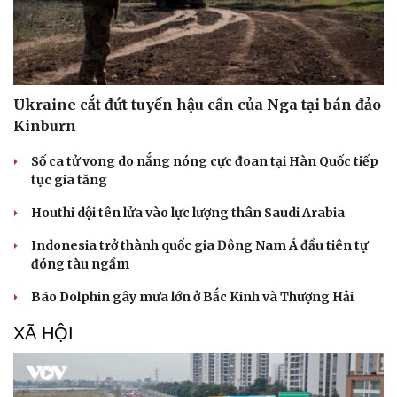
Dinh dưỡng - món ngon
Nhà đẹp
Cây thuốc
Blog
Sản phụ khoa
Tình yêu - Gia đình
Nhi khoa
Nam khoa
Ukraine cắt đứt tuyến hậu cần của Nga tại bán đảo
Làm đẹp - giảm cân
Kinburn
Phòng mạch online
Ăn sạch sống khỏe
Số ca tử vong do nắng nóng cực đoan tại Hàn Quốc tiếp
tục gia tăng
Houthi dội tên lửa vào lực lượng thân Saudi Arabia
Indonesia trở thành quốc gia Đông Nam Á đầu tiên tự
đóng tàu ngầm
Bão Dolphin gây mưa lớn ở Bắc Kinh và Thượng Hải
XÃ HỘI