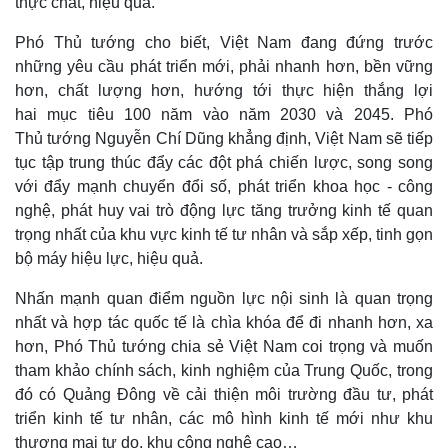
thực chất, hiệu quả.
Phó Thủ tướng cho biết, Việt Nam đang đứng trước
những yêu cầu phát triển mới, phải nhanh hơn, bền vững
hơn, chất lượng hơn, hướng tới thực hiện thắng lợi
Thế giới
Multimedia
hai mục tiêu 100 năm vào năm 2030 và 2045. Phó
Thủ tướng Nguyễn Chí Dũng khẳng định, Việt Nam sẽ tiếp
Quan sát
Video
Cuộc sống đó đây
Ảnh
tục tập trung thúc đẩy các đột phá chiến lược, song song
Hồ sơ
E-Magazine
với đẩy mạnh chuyển đổi số, phát triển khoa học - công
Infographic
nghệ, phát huy vai trò động lực tăng trưởng kinh tế quan
trọng nhất của khu vực kinh tế tư nhân và sắp xếp, tinh gọn
bộ máy hiệu lực, hiệu quả.
Nhấn mạnh quan điểm nguồn lực nội sinh là quan trọng
nhất và hợp tác quốc tế là chìa khóa để đi nhanh hơn, xa
hơn, Phó Thủ tướng chia sẻ Việt Nam coi trọng và muốn
tham khảo chính sách, kinh nghiệm của Trung Quốc, trong
đó có Quảng Đông về cải thiện môi trường đầu tư, phát
triển kinh tế tư nhân, các mô hình kinh tế mới như khu
thương mại tự do, khu công nghệ cao…