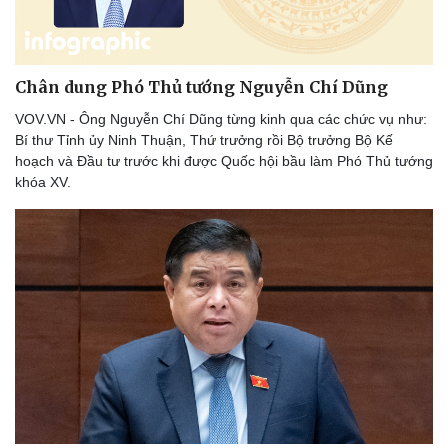
Chân dung Phó Thủ tướng Nguyễn Chí Dũng
Doanh nghiệp
Công nghệ
VOV.VN - Ông Nguyễn Chí Dũng từng kinh qua các chức vụ như:
Thông tin doanh nghiệp
Sành điệu
Bí thư Tỉnh ủy Ninh Thuận, Thứ trưởng rồi Bộ trưởng Bộ Kế
Doanh nghiệp 24h
Tin Công nghệ
hoạch và Đầu tư trước khi được Quốc hội bầu làm Phó Thủ tướng
Doanh nhân
Trải nghiệm
khóa XV.
Vì cộng đồng
Chuyển đổi số