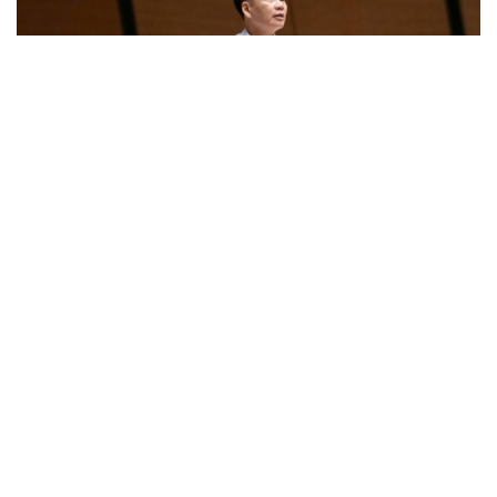
ĐBQH đề xuất cấm xuất cảnh với người lao động
vi phạm hợp đồng ở nước ngoài
ĐBQH đề xuất chỉ cần quét mã QR là biết đơn hàng xuất
khẩu lao động thật hay giả
ĐBQH: Bầu hòa giải viên, chỉ 1/4 số hộ đồng thuận là quá
hình thức
Quốc hội Việt Nam dành phút mặc niệm Chủ tịch Quốc
hội Lào Saysomphone Phomvihane
Gỡ "điểm nghẽn", kiến tạo nguồn cầu cho xuất bản