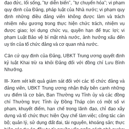
đạo đức, lối sống, "tự diễn biến", "tự chuyển hóa"; vi phạm
quy định của Đảng, pháp luật của Nhà nước; vi phạm quy
định những điều đảng viên không được làm và trách
nhiệm nêu gương trong thực hiện chức trách, nhiệm vụ
được giao; lợi dụng chức vụ, quyền hạn để trục lợi; vi
phạm Luật Bảo vệ bí mật nhà nước, ảnh hưởng xấu đến
uy tín của tổ chức đảng và cơ quan nhà nước.
Căn cứ quy định của Đảng, UBKT Trung ương quyết định
kỷ luật Khai trừ ra khỏi Đảng đối với đồng chí Lưu Bình
Nhưỡng.
III- Xem xét kết quả giám sát đối với các tổ chức đảng và
đảng viên, UBKT Trung ương nhận thấy bên cạnh những
ưu điểm là cơ bản, Ban Thường vụ Tỉnh ủy và các đồng
chí Thường trực Tỉnh ủy Đồng Tháp còn có một số vi
phạm, khuyết điểm, hạn chế trong lãnh đạo, chỉ đạo xây
dựng và tổ chức thực hiện Quy chế làm việc; công tác cán
bộ; quản lý, sử dụng đất đai, tài nguyên, khoáng sản; thực