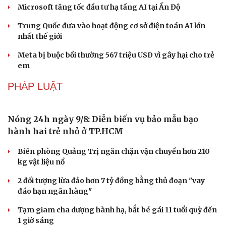
Microsoft tăng tốc đầu tư hạ tầng AI tại Ấn Độ
Trung Quốc đưa vào hoạt động cơ sở điện toán AI lớn
nhất thế giới
Meta bị buộc bồi thường 567 triệu USD vì gây hại cho trẻ
em
PHÁP LUẬT
Nóng 24h ngày 9/8: Diễn biến vụ bảo mẫu bạo
hành hai trẻ nhỏ ở TP.HCM
Văn hóa
Giải trí
Biên phòng Quảng Trị ngăn chặn vận chuyển hơn 210
Sân khấu - Điện ảnh
Nghệ sĩ
kg vật liệu nổ
Văn học
Thời trang
Âm nhạc
Sao Việt
2 đối tượng lừa đảo hơn 7 tỷ đồng bằng thủ đoạn "vay
Di sản
đáo hạn ngân hàng"
Tạm giam cha dượng hành hạ, bắt bé gái 11 tuổi quỳ đến
1 giờ sáng