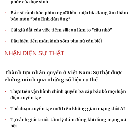
phúc của học sinh
Bác sĩ cảnh báo phim người lớn, rượu bia đang âm thầm
bào mòn "bản lĩnh đàn ông"
Du lịch
Podcast
Cái giá đắt của việc tiêm silicon làm to "cậu nhỏ"
Tư vấn
Câu chuyện thời sự
Săn Tour
Đọc truyện đêm khuya
Dấu hiệu tiền mãn kinh sớm phụ nữ cần biết
check-in
Cửa sổ tình yêu
Kể chuyện cho bé
NHẬN DIỆN SỰ THẬT
Hạt giống tâm hồn
Thành tựu nhân quyền ở Việt Nam: Sự thật được
chứng minh qua những số liệu cụ thể
Thực tiễn vận hành chính quyền ba cấp bác bỏ mọi luận
điệu xuyên tạc
Thủ đoạn xuyên tạc mới trên không gian mạng thời AI
Tự cảnh giác trước tâm lý đám đông khi dùng mạng xã
hội