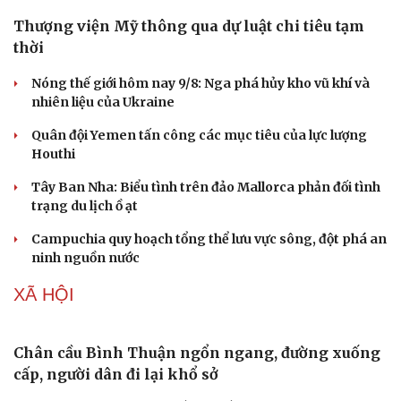
Thượng viện Mỹ thông qua dự luật chi tiêu tạm
thời
Nóng thế giới hôm nay 9/8: Nga phá hủy kho vũ khí và
nhiên liệu của Ukraine
Quân đội Yemen tấn công các mục tiêu của lực lượng
Doanh nghiệp
Công nghệ
Houthi
Thông tin doanh nghiệp
Sành điệu
Doanh nghiệp 24h
Tin Công nghệ
Tây Ban Nha: Biểu tình trên đảo Mallorca phản đối tình
Doanh nhân
Trải nghiệm
trạng du lịch ồ ạt
Vì cộng đồng
Chuyển đổi số
Campuchia quy hoạch tổng thể lưu vực sông, đột phá an
ninh nguồn nước
XÃ HỘI
Chân cầu Bình Thuận ngổn ngang, đường xuống
cấp, người dân đi lại khổ sở