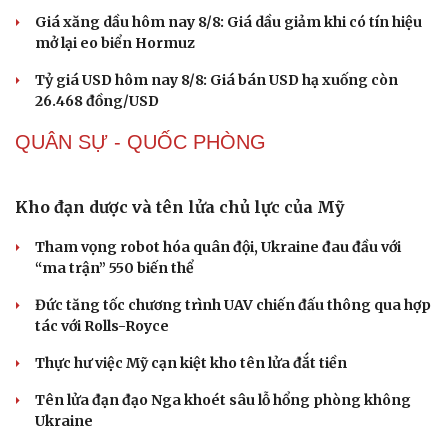
Giá xăng dầu hôm nay 8/8: Giá dầu giảm khi có tín hiệu
mở lại eo biển Hormuz
Tỷ giá USD hôm nay 8/8: Giá bán USD hạ xuống còn
26.468 đồng/USD
QUÂN SỰ - QUỐC PHÒNG
Kho đạn dược và tên lửa chủ lực của Mỹ
Tham vọng robot hóa quân đội, Ukraine đau đầu với
“ma trận” 550 biến thể
Đức tăng tốc chương trình UAV chiến đấu thông qua hợp
tác với Rolls-Royce
Thực hư việc Mỹ cạn kiệt kho tên lửa đắt tiền
Sức khỏe
Đời sống
Tên lửa đạn đạo Nga khoét sâu lỗ hổng phòng không
Ukraine
Dinh dưỡng - món ngon
Nhà đẹp
Cây thuốc
Blog