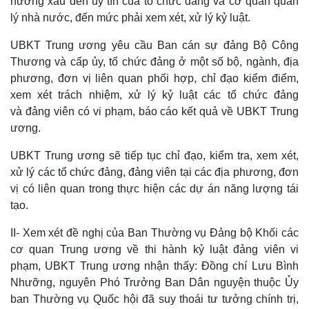
hưởng xấu đến uy tín của tổ chức đảng và cơ quan quản
lý nhà nước, đến mức phải xem xét, xử lý kỷ luật.
UBKT Trung ương yêu cầu Ban cán sự đảng Bộ Công
Thương và cấp ủy, tổ chức đảng ở một số bộ, ngành, địa
phương, đơn vị liên quan phối hợp, chỉ đạo kiểm điểm,
xem xét trách nhiệm, xử lý kỷ luật các tổ chức đảng
và đảng viên có vi phạm, báo cáo kết quả về UBKT Trung
ương.
UBKT Trung ương sẽ tiếp tục chỉ đạo, kiểm tra, xem xét,
xử lý các tổ chức đảng, đảng viên tại các địa phương, đơn
vị có liên quan trong thực hiện các dự án năng lượng tái
Kinh tế
Thị trường
tạo.
Bất động sản
Giá vàng
Khởi nghiệp
Tiêu dùng
II- Xem xét đề nghị của Ban Thường vụ Đảng bộ Khối các
Tỷ giá
cơ quan Trung ương về thi hành kỷ luật đảng viên vi
Chứng khoán
phạm, UBKT Trung ương nhận thấy: Đồng chí Lưu Bình
Giá cà phê
Nhưỡng, nguyên Phó Trưởng Ban Dân nguyện thuộc Ủy
ban Thường vụ Quốc hội đã suy thoái tư tưởng chính trị,