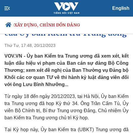
English
Thông cáo báo chí Kỳ họp thứ 34
XÂY DỰNG, CHỈNH ĐỐN ĐẢNG
/
của Ủy ban Kiểm tra Trung ương
Thứ Tư, 17:48, 20/12/2023
VOV.VN - Ủy ban Kiểm tra Trung ương đã xem xét, kết
Chính trị
Xã hội
luận dấu hiệu vi phạm của Ban cán sự đảng Bộ Công
Đảng
Tin 24h
Thương; xem xét đề nghị của Ban Thường vụ Đảng bộ
Tổ chức nhân sự
Dự báo thời tiết
Quốc hội
Giáo dục
Khối các cơ quan TƯ về thi hành kỷ luật đảng viên đối
Nhận diện sự thật
Dấu ấn VOV
với ông Lưu Bình Nhưỡng...
Việc làm
Biển đảo
Từ ngày 18 đến ngày 20/12/2023, tại Hà Nội, Ủy ban Kiểm
tra Trung ương đã họp Kỳ thứ 34. Ông Trần Cẩm Tú, Ủy
viên Bộ Chính trị, Bí thư Trung ương Đảng, Chủ nhiệm Ủy
ban Kiểm tra Trung ương chủ trì Kỳ họp.
Tại Kỳ họp này, Ủy ban Kiểm tra (UBKT) Trung ương đã