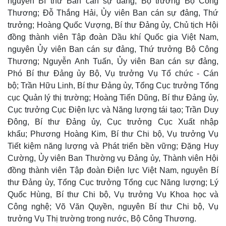
nguyên Bí thư Ban cán sự đảng, Bộ trưởng Bộ Công
Thương; Đỗ Thắng Hải, Ủy viên Ban cán sự đảng, Thứ
Thế giới
Multimedia
trưởng; Hoàng Quốc Vượng, Bí thư Đảng ủy, Chủ tịch Hội
Quan sát
Video
đồng thành viên Tập đoàn Dầu khí Quốc gia Việt Nam,
Cuộc sống đó đây
Ảnh
nguyên Ủy viên Ban cán sự đảng, Thứ trưởng Bộ Công
Hồ sơ
E-Magazine
Infographic
Thương; Nguyễn Anh Tuấn, Ủy viên Ban cán sự đảng,
Phó Bí thư Đảng ủy Bộ, Vụ trưởng Vụ Tổ chức - Cán
bộ; Trần Hữu Linh, Bí thư Đảng ủy, Tổng Cục trưởng Tổng
cục Quản lý thị trường; Hoàng Tiến Dũng, Bí thư Đảng ủy,
Cục trưởng Cục Điện lực và Năng lượng tái tạo; Trần Duy
Đông, Bí thư Đảng ủy, Cục trưởng Cục Xuất nhập
khẩu; Phương Hoàng Kim, Bí thư Chi bộ, Vụ trưởng Vụ
Tiết kiệm năng lượng và Phát triển bền vững; Đặng Huy
Cường, Ủy viên Ban Thường vụ Đảng ủy, Thành viên Hội
đồng thành viên Tập đoàn Điện lực Việt Nam, nguyên Bí
thư Đảng ủy, Tổng Cục trưởng Tổng cục Năng lượng; Lý
Quốc Hùng, Bí thư Chi bộ, Vụ trưởng Vụ Khoa học và
Công nghệ; Võ Văn Quyền, nguyên Bí thư Chi bộ, Vụ
trưởng Vụ Thị trường trong nước, Bộ Công Thương.