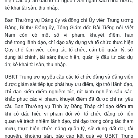
hiện các dự án đầu tư từ nguồn vốn ngân sách nhà nước;
kê khai tài sản, thu nhập.
Ban Thường vụ Đảng ủy và đồng chí Ủy viên Trung ương
Đảng, Bí thư Đảng ủy, Tổng Giám đốc Đài Tiếng nói Việt
Nam còn có một số vi phạm, khuyết điểm, hạn
chế trong lãnh đạo, chỉ đạo xây dựng và tổ chức thực hiện
Quy chế làm việc; công tác tổ chức, cán bộ; quản lý, sử
dụng tài chính, tài sản; thực hiện, quản lý đầu tư các dự
án; kê khai tài sản, thu nhập.
UBKT Trung ương yêu cầu các tổ chức đảng và đảng viên
được giám sát tiếp tục phát huy ưu điểm, kịp thời lãnh đạo,
chỉ đạo kiểm điểm nghiêm túc, rút kinh nghiệm sâu sắc,
khắc phục các vi phạm, khuyết điểm đã được chỉ ra; yêu
cầu Ban Thường vụ Tỉnh ủy Đồng Tháp chỉ đạo kiểm tra
khi có dấu hiệu vi phạm đối với tổ chức đảng có liên
quan về trách nhiệm lãnh đạo, chỉ đạo trong công tác tham
mưu, thực hiện chức năng quản lý, sử dụng đất đai, tài
nguyên, khoáng sản, báo cáo kết quả về UBKT Trung