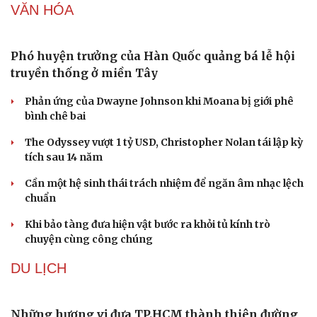
VĂN HÓA
Sản phụ khoa
Tình yêu - Gia đình
Nhi khoa
Nam khoa
Phó huyện trưởng của Hàn Quốc quảng bá lễ hội
Làm đẹp - giảm cân
truyền thống ở miền Tây
Phòng mạch online
Ăn sạch sống khỏe
Phản ứng của Dwayne Johnson khi Moana bị giới phê
bình chê bai
The Odyssey vượt 1 tỷ USD, Christopher Nolan tái lập kỳ
tích sau 14 năm
Cần một hệ sinh thái trách nhiệm để ngăn âm nhạc lệch
chuẩn
Khi bảo tàng đưa hiện vật bước ra khỏi tủ kính trò
chuyện cùng công chúng
DU LỊCH
Những hương vị đưa TP.HCM thành thiên đường