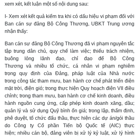
xem xét, kết luận một số nội dung sau:
I- Xem xét kết quả kiểm tra khi có dấu hiệu vi phạm đối với
Ban cán sự đảng Bộ Công Thương, UBKT Trung ương
nhận thấy:
Ban cán sự đảng Bộ Công Thương đã vi phạm nguyên tắc
tập trung dân chủ, quy chế làm việc; thiếu trách nhiệm,
buông lỏng lãnh đạo, chỉ đạo để Bộ Công
Thương và nhiều tổ chức, cá nhân vi phạm nghiêm
trọng quy định của Đảng, pháp luật của Nhà nước
trong công tác tham mưu, ban hành cơ chế phát triển điện
mặt trời, điện gió; trong thực hiện Quy hoạch điện VII điều
chỉnh; trong tham mưu, ban hành cơ chế kinh doanh, điều
hành nguồn cung ứng, cấp phép kinh doanh xăng, dầu;
quản lý và sử dụng Quỹ bình ổn giá; trong lập, thẩm định,
phê duyệt, tổ chức đấu thầu, thực hiện các dự án/gói thầu
do Công ty Cổ phần Tiến bộ Quốc tế (AIC) thực
hiện; nhiều cán bộ, đảng viên bị xử lý kỷ luật, xử lý hình