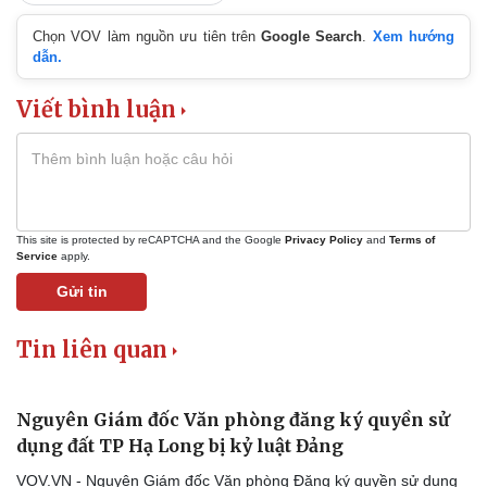
Chọn VOV làm nguồn ưu tiên trên
Google Search
.
Xem hướng
dẫn.
Viết bình luận
This site is protected by reCAPTCHA and the Google
Privacy Policy
and
Terms of
Service
apply.
Gửi tin
Tin liên quan
Thể thao
Ô tô - Xe máy
Bóng đá
Ô tô
Lịch thi đấu bóng đá
Xe máy
Nguyên Giám đốc Văn phòng đăng ký quyền sử
Thế giới thể thao
Tư vấn
dụng đất TP Hạ Long bị kỷ luật Đảng
eSports
Hậu trường
VOV.VN - Nguyên Giám đốc Văn phòng Đăng ký quyền sử dụng