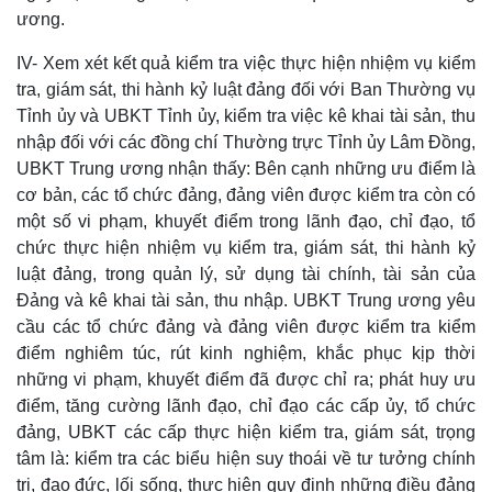
ương.
IV- Xem xét kết quả kiểm tra việc thực hiện nhiệm vụ kiểm
tra, giám sát, thi hành kỷ luật đảng đối với Ban Thường vụ
Pháp luật
Quân sự - Quốc phòng
Tỉnh ủy và UBKT Tỉnh ủy, kiểm tra việc kê khai tài sản, thu
Vụ án
Vũ khí
nhập đối với các đồng chí Thường trực Tỉnh ủy Lâm Đồng,
Tin nóng
Việt Nam
UBKT Trung ương nhận thấy: Bên cạnh những ưu điểm là
Tư vấn luật
Phân tích
cơ bản, các tổ chức đảng, đảng viên được kiểm tra còn có
một số vi phạm, khuyết điểm trong lãnh đạo, chỉ đạo, tổ
chức thực hiện nhiệm vụ kiểm tra, giám sát, thi hành kỷ
luật đảng, trong quản lý, sử dụng tài chính, tài sản của
Đảng và kê khai tài sản, thu nhập. UBKT Trung ương yêu
cầu các tổ chức đảng và đảng viên được kiểm tra kiểm
điểm nghiêm túc, rút kinh nghiệm, khắc phục kịp thời
những vi phạm, khuyết điểm đã được chỉ ra; phát huy ưu
điểm, tăng cường lãnh đạo, chỉ đạo các cấp ủy, tổ chức
đảng, UBKT các cấp thực hiện kiểm tra, giám sát, trọng
tâm là: kiểm tra các biểu hiện suy thoái về tư tưởng chính
trị, đạo đức, lối sống, thực hiện quy định những điều đảng