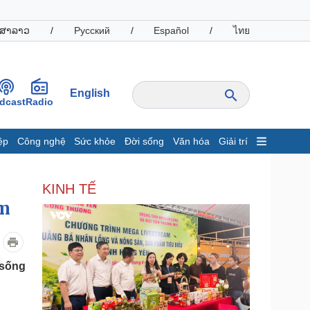
ສາລາວ
/
Русский
/
Español
/
ไทย
English
dcast
Radio
ệp
Công nghệ
Sức khỏe
Đời sống
Văn hóa
Giải trí
inh tế
Thị trường
KINH TẾ
ất động sản
Giá vàng
am
hởi nghiệp
Tiêu dùng
Tỷ giá
Chứng khoán
Giá cà phê
 sống
oanh nghiệp
Công nghệ
hông tin doanh nghiệp
Sành điệu