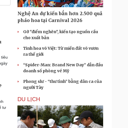
Nghệ An dự kiến bắn hơn 2.500 quả
pháo hoa tại Carnival 2026
Gỡ "điểm nghẽn", kiến tạo nguồn cầu
cho xuất bản
u
Tinh hoa võ Việt: Từ miền đất võ vươn
ra thế giới
 tiêu
ngày
“Spider-Man: Brand New Day” dẫn đầu
doanh số phòng vé Mỹ
Phong slư - “thư tình” bằng dân ca của
P
người Tày
DU LỊCH
nh
ế tư