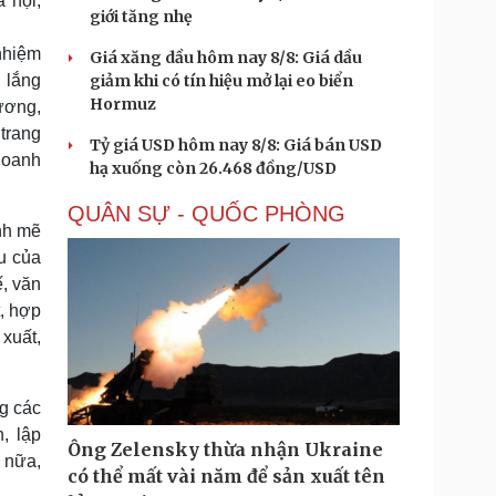
 hội,
giới tăng nhẹ
nhiệm
Giá xăng dầu hôm nay 8/8: Giá dầu
 lắng
giảm khi có tín hiệu mở lại eo biển
Hormuz
ương,
 trang
Tỷ giá USD hôm nay 8/8: Giá bán USD
doanh
hạ xuống còn 26.468 đồng/USD
QUÂN SỰ - QUỐC PHÒNG
nh mẽ
ều của
ế, văn
, hợp
xuất,
g các
, lập
Ông Zelensky thừa nhận Ukraine
n nữa,
có thể mất vài năm để sản xuất tên