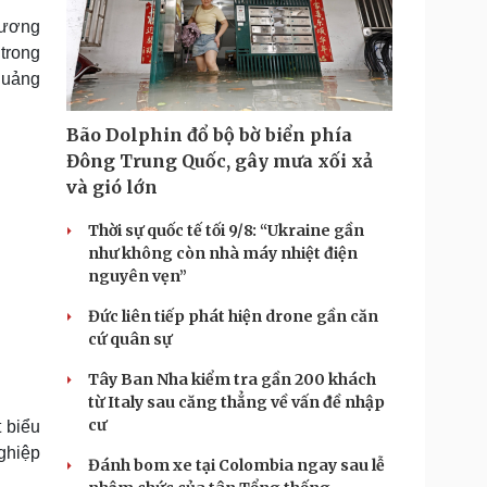
hương
trong
 quảng
Bão Dolphin đổ bộ bờ biển phía
Đông Trung Quốc, gây mưa xối xả
và gió lớn
Thời sự quốc tế tối 9/8: “Ukraine gần
như không còn nhà máy nhiệt điện
nguyên vẹn”
Đức liên tiếp phát hiện drone gần căn
cứ quân sự
Tây Ban Nha kiểm tra gần 200 khách
từ Italy sau căng thẳng về vấn đề nhập
cư
t biểu
ghiệp
Đánh bom xe tại Colombia ngay sau lễ