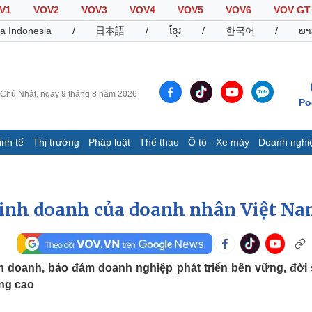
V1
VOV2
VOV3
VOV4
VOV5
VOV6
VOV GT
a Indonesia
/
日本語
/
ខ្មែរ
/
한국어
/
ພາ
Chủ Nhật, ngày 9 tháng 8 năm 2026
Po
inh tế
Thị trường
Pháp luật
Thể thao
Ô tô - Xe máy
Doanh nghi
Thế giới
Multimedia
K
Quan sát
Video
B
kinh doanh của doanh nhân Việt N
Cuộc sống đó đây
Ảnh
K
Hồ sơ
E-Magazine
Infographic
h doanh, bảo đảm doanh nghiệp phát triển bền vững, đời
âng cao
Thể thao
Ô tô - Xe máy
D
Bóng đá
Ô tô
T