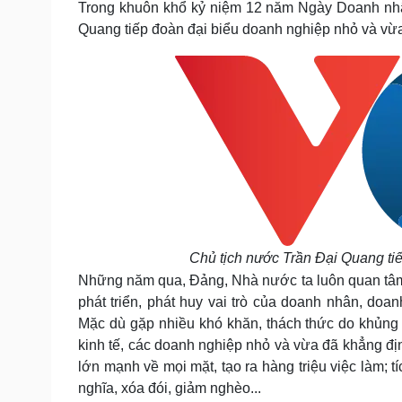
Trong khuôn khổ kỷ niệm 12 năm Ngày Doanh nhân
Tin nóng
Việt Nam
Quang tiếp đoàn đại biểu doanh nghiệp nhỏ và vừa 
Tư vấn luật
Phân tích
Sức khỏe
Đời sống
Dinh dưỡng - món ngon
Nhà đẹp
Cây thuốc
Blog
Sản phụ khoa
Tình yêu - Gia đình
Nhi khoa
Nam khoa
Làm đẹp - giảm cân
Phòng mạch online
Ăn sạch sống khỏe
Chủ tịch nước Trần Đại Quang tiế
Những năm qua, Đảng, Nhà nước ta luôn quan tâm 
Cải chính
phát triển, phát huy vai trò của doanh nhân, doa
Mặc dù gặp nhiều khó khăn, thách thức do khủng h
kinh tế, các doanh nghiệp nhỏ và vừa đã khẳng định
lớn mạnh về mọi mặt, tạo ra hàng triệu việc làm; 
nghĩa, xóa đói, giảm nghèo...