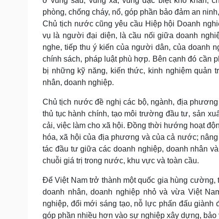
ở vùng sâu, vùng xa, vùng đặc biệt khó khăn; c
phòng, chống cháy, nổ, góp phần bảo đảm an ninh, t
Chủ tịch nước cũng yêu cầu Hiệp hội Doanh nghi
vụ là người đại diện, là cầu nối giữa doanh ngh
nghe, tiếp thu ý kiến của người dân, của doanh
chính sách, pháp luật phù hợp. Bên cạnh đó cần ph
bị những kỹ năng, kiến thức, kinh nghiệm quản t
nhân, doanh nghiệp.
Chủ tịch nước đề nghị các bộ, ngành, địa phương
thủ tục hành chính, tạo môi trường đầu tư, sản xuấ
cải, việc làm cho xã hội. Đồng thời hướng hoạt độ
hóa, xã hội của địa phương và của cả nước; nâng 
tác đầu tư giữa các doanh nghiệp, doanh nhân và
chuỗi giá trị trong nước, khu vực và toàn cầu.
Để Việt Nam trở thành một quốc gia hùng cường,
doanh nhân, doanh nghiệp nhỏ và vừa Việt Nam t
nghiệp, đổi mới sáng tạo, nỗ lực phấn đấu giành đ
góp phần nhiều hơn vào sự nghiệp xây dựng, bảo vệ