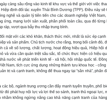
gày càng sâu rộng vào kinh tế khu vực và thế giới với việc th
à Hiệp định đối tác xuyên Thái Bình Dương (TPP). Điều này sẽ 
công nghệ và quản lý tiên tiến cho các doanh nghiệp Việt Nam,
ung ứng, mạng lưới sản xuất, phân phối toàn cầu, qua đó từng
lắp ráp, vượt qua bẫy thu nhập trung bình.
ối mặt với các khó khăn, thách thức mới, nhất là sức ép cạnh 
iệp và sản phẩm. Chủ tịch nước cho rằng, trong bối cảnh đó, 
 cả về số lượng, chất lượng, hoạt động hiệu quả, Hiệp hội 
 và vừa cần quán triệt sâu sắc, tổ chức thực hiện có hiệu qu
à nước về phát triển kinh tế - xã hội, hội nhập quốc tế. Đồn
iệt Nam, tích cực ứng dụng những thành tựu khoa học - công
uản trị và cạnh tranh, không để thua ngay tại “sân nhà”, phấn 
à các bộ, ngành trung ương cần đẩy mạnh tuyên truyền, phổ bi
từ đó phát huy nội lực và lợi thế so sánh, tranh thủ ngoại lực,
iến nhằm không ngừng nâng cao khả năng cạnh tranh của hàng