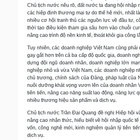
Chủ tịch nước nêu rõ, đất nước ta đang hội nhập n
các hiệp định thương mại tự do thế hệ mới, nhất l
nhiều cơ hội tranh thủ các nguồn lực về đầu tư, 
thời tạo điều kiện tham gia sâu hơn vào chuỗi c
nâng cao trình độ nền kinh tế, thoát khỏi gia công 
Tuy nhiên, các doanh nghiệp Việt Nam cũng phải đ
gay gắt hơn trên cả ba cấp độ quốc gia, doanh ngh
dựng đội ngũ doanh nhân, doanh nghiệp lớn mạnh
nghiệp nhỏ và vừa Việt Nam, các doanh nghiệp nhỏ
chủ trương, chính sách của Đảng, pháp luật của Nh
nuôi dưỡng khát vọng vươn lên của doanh nhân V
tiên tiến, nâng cao năng suất lao động, năng lực q
nhiều thương hiệu sản phẩm và dịch vụ.
Chủ tịch nước Trần Đại Quang đề nghị Hiệp hội v
nâng cao nhận thức, hiểu biết về hội nhập quốc tế 
vốn, công nghệ mới, kinh nghiệm quản lý tiên t
dịch vụ.