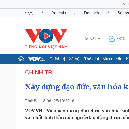
VO
中文
/
français
/
Deutsch
/
Bahas
33°C
Hà Nội
Chính trị
Xã hội
Thế giới
Multimedia
K
Chính trị
Xã hội
CHÍNH TRỊ
Đảng
Tin 24h
Xây dựng đạo đức, văn hóa 
Tổ chức nhân sự
Dự báo thời tiết
Quốc hội
Giáo dục
Nhận diện sự thật
Dấu ấn VOV
Thứ Ba, 18:06, 25/10/2016
Việc làm
Biển đảo
VOV.VN - Việc xây dựng đạo đức, văn hoá kin
vật chất, tinh thần của người lao động được n
Pháp luật
Quân sự - Quốc phòng
Vụ án
Vũ khí