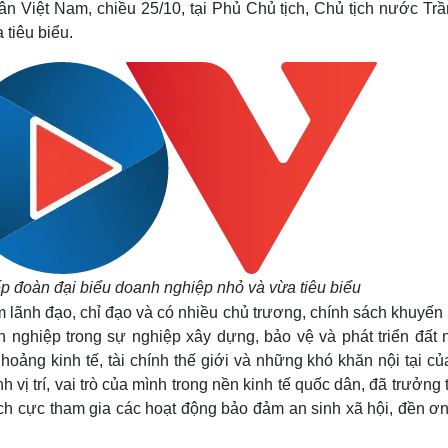
 Việt Nam, chiều 25/10, tại Phủ Chủ tịch, Chủ tịch nước Trầ
Lịch thi đấu bóng đá
Xe máy
tiêu biểu.
Thế giới thể thao
Tư vấn
eSports
V
Hậu trường
Văn hóa
Giải trí
D
Sân khấu - Điện ảnh
Nghệ sĩ
Văn học
Thời trang
Âm nhạc
Sao Việt
c
Di sản
p đoàn đại biểu doanh nghiệp nhỏ và vừa tiêu biểu
lãnh đạo, chỉ đạo và có nhiều chủ trương, chính sách khuyến 
nh nghiệp trong sự nghiệp xây dựng, bảo vệ và phát triển đất 
oảng kinh tế, tài chính thế giới và những khó khăn nội tại củ
 vị trí, vai trò của mình trong nền kinh tế quốc dân, đã trưởng
tích cực tham gia các hoạt động bảo đảm an sinh xã hội, đền ơ