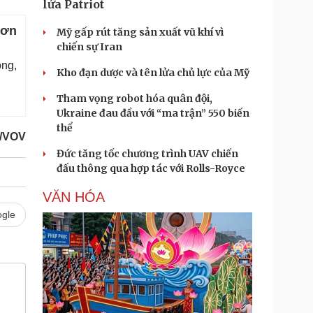
lửa Patriot
hơn
Mỹ gấp rút tăng sản xuất vũ khí vì
chiến sự Iran
ng,
Kho đạn dược và tên lửa chủ lực của Mỹ
Tham vọng robot hóa quân đội,
Ukraine đau đầu với “ma trận” 550 biến
thể
g/VOV
Đức tăng tốc chương trình UAV chiến
đấu thông qua hợp tác với Rolls-Royce
VĂN HÓA
gle