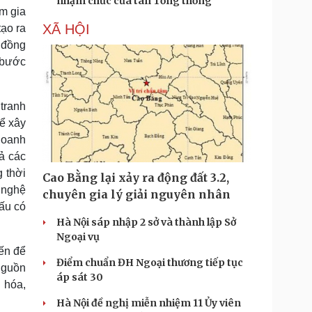
nhậm chức của tân Tổng thống
am gia
XÃ HỘI
tạo ra
 đồng
 bước
tranh
để xây
doanh
ả các
g thời
Cao Bằng lại xảy ra động đất 3.2,
 nghệ
chuyên gia lý giải nguyên nhân
đấu có
Hà Nội sáp nhập 2 sở và thành lập Sở
Ngoại vụ
ến để
Điểm chuẩn ĐH Ngoại thương tiếp tục
 nguồn
áp sát 30
 hóa,
Hà Nội đề nghị miễn nhiệm 11 Ủy viên