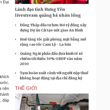
n Đại
Doanh nghiệp 24h
Tin Công nghệ
Doanh nhân
Trải nghiệm
Lãnh đạo tỉnh Hưng Yên
ì cộng đồng
Chuyển đổi số
livestream quảng bá nhãn lồng
Đồng Tháp đầu tư hơn 160 tỷ đồng xây
u lịch
Podcast
dựng Dự án Cải tạo nút giao An Bình
Tư vấn
Câu chuyện thời sự
Săn Tour
Đọc truyện đêm khuya
Huế tăng tốc giải phóng mặt bằng mở
heck-in
Cửa sổ tình yêu
rộng cao tốc Cam Lộ - La Sơn
Kể chuyện cho bé
Quảng Ngãi phấn đấu đưa kinh tế số
Hạt giống tâm hồn
chiếm tối thiểu 30% GRDP vào năm
2030
Tạm hoãn xuất cảnh với người nộp thuế
khích
không hoạt động tại địa chỉ đăng ký
nước.
THẾ GIỚI
a nền
 thành
n, đáp