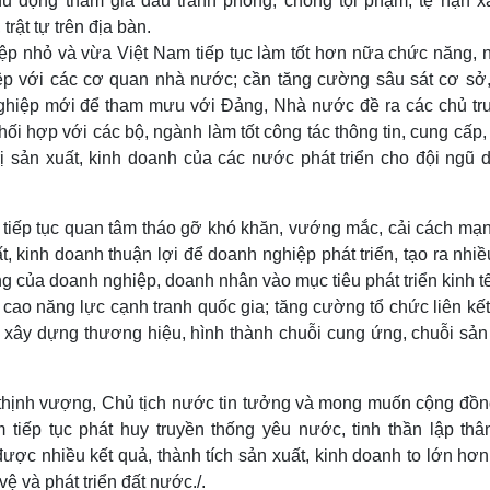
hủ động tham gia đấu tranh phòng, chống tội phạm, tệ nạn xã
rật tự trên địa bàn.
ệp nhỏ và vừa Việt Nam tiếp tục làm tốt hơn nữa chức năng, 
iệp với các cơ quan nhà nước; cần tăng cường sâu sát cơ sở,
 nghiệp mới để tham mưu với Đảng, Nhà nước đề ra các chủ tr
ối hợp với các bộ, ngành làm tốt công tác thông tin, cung cấp,
rị sản xuất, kinh doanh của các nước phát triển cho đội ngũ 
 tiếp tục quan tâm tháo gỡ khó khăn, vướng mắc, cải cách mạ
t, kinh doanh thuận lợi để doanh nghiệp phát triển, tạo ra nhi
ng của doanh nghiệp, doanh nhân vào mục tiêu phát triển kinh t
cao năng lực cạnh tranh quốc gia; tăng cường tổ chức liên kết
 xây dựng thương hiệu, hình thành chuỗi cung ứng, chuỗi sản 
 thịnh vượng, Chủ tịch nước tin tưởng và mong muốn cộng đồn
iếp tục phát huy truyền thống yêu nước, tinh thần lập thân
ược nhiều kết quả, thành tích sản xuất, kinh doanh to lớn hơ
 và phát triển đất nước./.