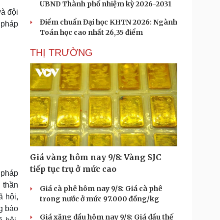
UBND Thành phố nhiệm kỳ 2026-2031
và đội
Điểm chuẩn Đại học KHTN 2026: Ngành
à pháp
Toán học cao nhất 26,35 điểm
THỊ TRƯỜNG
Giá vàng hôm nay 9/8: Vàng SJC
tiếp tục trụ ở mức cao
a pháp
 thần
Giá cà phê hôm nay 9/8: Giá cà phê
 hội,
trong nước ở mức 97.000 đồng/kg
ng bào
Giá xăng dầu hôm nay 9/8: Giá dầu thế