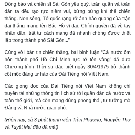
Vụ án
Vũ khí
Đồng bào và chiến sĩ Sài Gòn yêu quý, toàn quân và toàn
Tin nóng
Việt Nam
dân ta đều rạo rực niềm vui, bừng bừng khí thế chiến
Tư vấn luật
Phân tích
thắng. Non sông, Tổ quốc rạng rỡ ánh hào quang của trận
đại thắng mang tên Bác Hồ vĩ đại. Chính quyền đã về tay
nhân dân, trật tự cách mạng đã nhanh chóng được thiết
lập trong thành phố Sài Gòn...”
Cùng với bản tin chiến thắng, bài bình luận “Cả nước ôm
hôn thành phố Hồ Chí Minh rực rỡ tên vàng” đã đưa
Chương trình Thời sự đặc biệt ngày 30/4/1975 trở thành
cột mốc đáng tự hào của Đài Tiếng nói Việt Nam.
Các giọng đọc của Đài Tiếng nói Việt Nam không chỉ
truyền tải những thông tin lịch sử tới quân dân cả nước và
toàn thế giới, mà còn mang đúng phong thái, tư tưởng mà
Đảng và Nhà nước giao phó.
(Hiện nay, cả 3 phát thanh viên Trần Phương, Nguyễn Thơ
và Tuyết Mai đều đã mất)