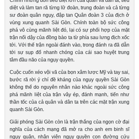
Chính những đòn tiêu diệt lớn của quân và dân ta, tiêu
diệt và làm tan rã từng lữ đoàn, trung đoàn và cả từng
sư đoàn quân ngụy, đập tan Quân đoàn 3 của địch ở
vùng xung quanh Sài Gòn. Chính toàn bộ sức công
phá vô cùng mãnh liệt đó, lại có sự phối hợp của mặt
trận nổi dậy của đồng bào ta từ phía sau lưng địch xốc
tới. Với thế trận ngoài đánh vào, trong đánh ra đã dẫn
Sức khỏe
Đời sống
tới sự sụp đổ nhanh chóng của cái sao huyệt trung
Dinh dưỡng - món ngon
Nhà đẹp
tâm đầu não của ngụy quyền.
Cây thuốc
Blog
Cuộc cuốn xéo vội vã của bọn xâm lược Mỹ và tay sai,
Sản phụ khoa
Tình yêu - Gia đình
Nhi khoa
bước rã rời ý chí đề kháng của ngụy quyền Sài Gòn
Nam khoa
không thể do nguyên nhân nào khác ngoài sức công
Làm đẹp - giảm cân
phá mãnh liệt của trận vây ép, đánh mạnh, tiến như
Phòng mạch online
thần tốc của cả quân và dân ta trên các mặt trận xung
Ăn sạch sống khỏe
quanh Sài Gòn.
Giải phóng Sài Gòn còn là trận thắng của ngọn cờ đại
nghĩa của cách mạng đã mở ra cho anh em binh sĩ
ngụy quân, nhân viên ngụy quyền con đường cứu