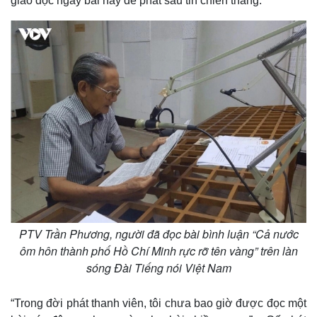
giao đọc ngay bài này để phát sau tin chiến thắng.
Thế giới
Multimedia
Quan sát
Video
Cuộc sống đó đây
Ảnh
Hồ sơ
E-Magazine
Infographic
PTV Trần Phương, người đã đọc bài bình luận “Cả nước
ôm hôn thành phố Hồ Chí Minh rực rỡ tên vàng” trên làn
sóng Đài Tiếng nói Việt Nam
“Trong đời phát thanh viên, tôi chưa bao giờ được đọc một