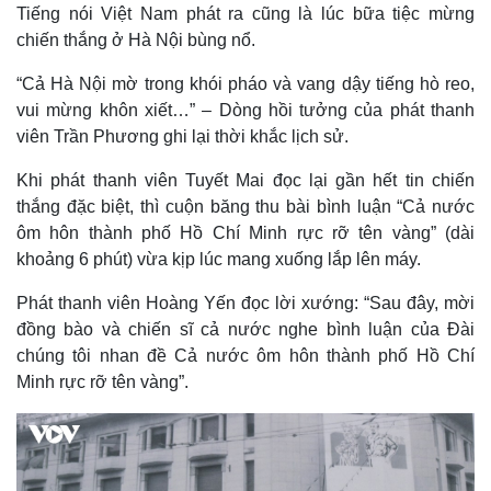
Tiếng nói Việt Nam phát ra cũng là lúc bữa tiệc mừng
chiến thắng ở Hà Nội bùng nổ.
Kinh tế
Thị trường
“Cả Hà Nội mờ trong khói pháo và vang dậy tiếng hò reo,
Bất động sản
Giá vàng
Khởi nghiệp
Tiêu dùng
vui mừng khôn xiết…” – Dòng hồi tưởng của phát thanh
Tỷ giá
viên Trần Phương ghi lại thời khắc lịch sử.
Chứng khoán
Giá cà phê
Khi phát thanh viên Tuyết Mai đọc lại gần hết tin chiến
thắng đặc biệt, thì cuộn băng thu bài bình luận “Cả nước
ôm hôn thành phố Hồ Chí Minh rực rỡ tên vàng” (dài
khoảng 6 phút) vừa kịp lúc mang xuống lắp lên máy.
Phát thanh viên Hoàng Yến đọc lời xướng: “Sau đây, mời
đồng bào và chiến sĩ cả nước nghe bình luận của Đài
chúng tôi nhan đề Cả nước ôm hôn thành phố Hồ Chí
Minh rực rỡ tên vàng”.