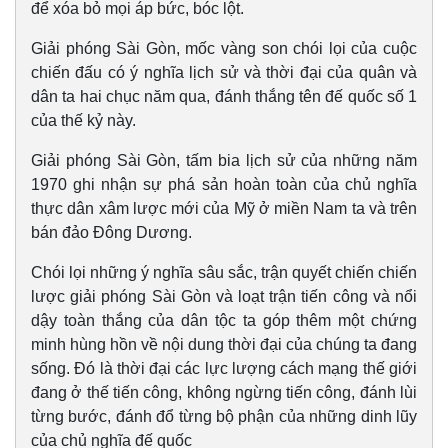
để xóa bỏ mọi áp bức, bóc lột.
Giải phóng Sài Gòn, mốc vàng son chói lọi của cuộc
chiến đấu có ý nghĩa lịch sử và thời đại của quân và
dân ta hai chục năm qua, đánh thắng tên đế quốc số 1
của thế kỷ này.
Giải phóng Sài Gòn, tấm bia lịch sử của những năm
1970 ghi nhận sự phá sản hoàn toàn của chủ nghĩa
thực dân xâm lược mới của Mỹ ở miền Nam ta và trên
bán đảo Đông Dương.
Doanh nghiệp
Công nghệ
Chói lọi những ý nghĩa sâu sắc, trận quyết chiến chiến
Thông tin doanh nghiệp
Sành điệu
lược giải phóng Sài Gòn và loạt trận tiến công và nổi
Doanh nghiệp 24h
Tin Công nghệ
dậy toàn thắng của dân tộc ta góp thêm một chứng
Doanh nhân
Trải nghiệm
Vì cộng đồng
Chuyển đổi số
minh hùng hồn về nội dung thời đại của chúng ta đang
sống. Đó là thời đại các lực lượng cách mạng thế giới
đang ở thế tiến công, không ngừng tiến công, đánh lùi
từng bước, đánh đổ từng bộ phận của những dinh lũy
của chủ nghĩa đế quốc