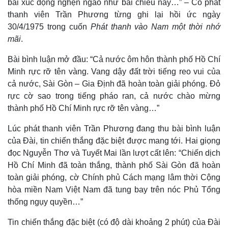
bài xúc động nghẹn ngào như bài chiều nay…” – Cố phát
thanh viên Trần Phương từng ghi lại hồi ức ngày
30/4/1975 trong cuốn
Phát thanh vào Nam một thời nhớ
mãi
.
Bài bình luận mở đầu: “Cả nước ôm hôn thành phố Hồ Chí
Minh rực rỡ tên vàng. Vang dậy đất trời tiếng reo vui của
cả nước, Sài Gòn – Gia Định đã hoàn toàn giải phóng. Đỏ
rực cờ sao trong tiếng pháo ran, cả nước chào mừng
thành phố Hồ Chí Minh rực rỡ tên vàng…”
Lúc phát thanh viên Trần Phương đang thu bài bình luận
của Đài, tin chiến thắng đặc biệt được mang tới. Hai giọng
đọc Nguyễn Thơ và Tuyết Mai lần lượt cất lên: “Chiến dịch
Hồ Chí Minh đã toàn thắng, thành phố Sài Gòn đã hoàn
toàn giải phóng, cờ Chính phủ Cách mạng lâm thời Cộng
hòa miền Nam Việt Nam đã tung bay trên nóc Phủ Tổng
thống ngụy quyền…”
Tin chiến thắng đặc biệt (có độ dài khoảng 2 phút) của Đài