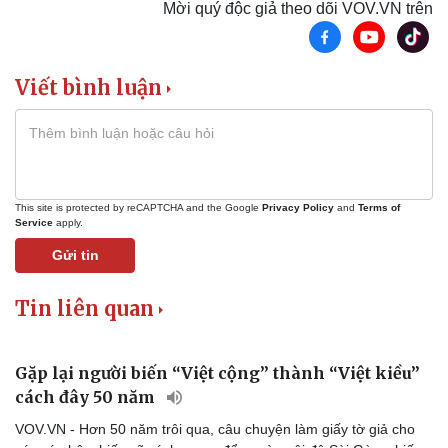
Mời quý độc giả theo dõi VOV.VN trên
Du lịch
Podcast
Viết bình luận
Tư vấn
Câu chuyện thời sự
Săn Tour
Đọc truyện đêm khuya
check-in
Cửa sổ tình yêu
Kể chuyện cho bé
Hạt giống tâm hồn
This site is protected by reCAPTCHA and the Google
Privacy Policy
and
Terms of
Service
apply.
Gửi tin
Tin liên quan
Gặp lại người biến “Việt cộng” thành “Việt kiều”
cách đây 50 năm
VOV.VN - Hơn 50 năm trôi qua, câu chuyện làm giấy tờ giả cho