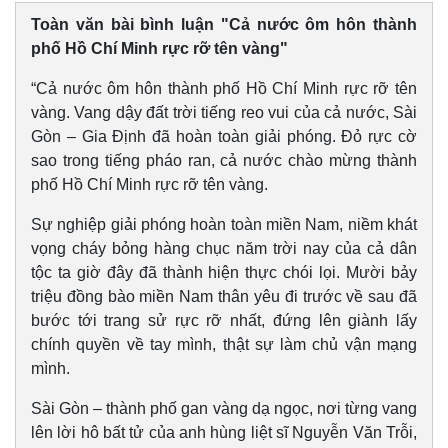
Toàn văn bài bình luận "Cả nước ôm hôn thành
phố Hồ Chí Minh rực rỡ tên vàng"
“Cả nước ôm hôn thành phố Hồ Chí Minh rực rỡ tên
vàng. Vang dậy đất trời tiếng reo vui của cả nước, Sài
Gòn – Gia Định đã hoàn toàn giải phóng. Đỏ rực cờ
sao trong tiếng pháo ran, cả nước chào mừng thành
phố Hồ Chí Minh rực rỡ tên vàng.
Sự nghiệp giải phóng hoàn toàn miền Nam, niềm khát
vọng cháy bỏng hàng chục năm trời nay của cả dân
tộc ta giờ đây đã thành hiện thực chói lọi. Mười bảy
triệu đồng bào miền Nam thân yêu đi trước về sau đã
bước tới trang sử rực rỡ nhất, đứng lên giành lấy
Thể thao
Ô tô - Xe máy
chính quyền về tay mình, thật sự làm chủ vận mạng
Bóng đá
Ô tô
mình.
Lịch thi đấu bóng đá
Xe máy
Thế giới thể thao
Tư vấn
Sài Gòn – thành phố gan vàng dạ ngọc, nơi từng vang
eSports
lên lời hô bất tử của anh hùng liệt sĩ Nguyễn Văn Trỗi,
Hậu trường