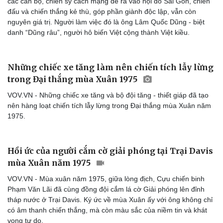
các cán bộ, chiến sỹ cách mạng để ra vào nội đô Sài Gòn, chiến
đấu và chiến thắng kẻ thù, góp phần giành độc lập, vẫn còn
nguyên giá trị. Người làm việc đó là ông Lâm Quốc Dũng - biệt
danh “Dũng râu”, người hô biến Việt cộng thành Việt kiều.
Những chiếc xe tăng làm nên chiến tích lẫy lừng
trong Đại thắng mùa Xuân 1975
VOV.VN - Những chiếc xe tăng và bộ đội tăng - thiết giáp đã tạo
nên hàng loạt chiến tích lẫy lừng trong Đại thắng mùa Xuân năm
1975.
Hồi ức của người cắm cờ giải phóng tại Trại Davis
mùa Xuân năm 1975
VOV.VN - Mùa xuân năm 1975, giữa lòng địch, Cựu chiến binh
Phạm Văn Lãi đã cùng đồng đội cắm lá cờ Giải phóng lên đỉnh
tháp nước ở Trại Davis. Ký ức về mùa Xuân ấy với ông không chỉ
có âm thanh chiến thắng, mà còn màu sắc của niềm tin và khát
vọng tự do.