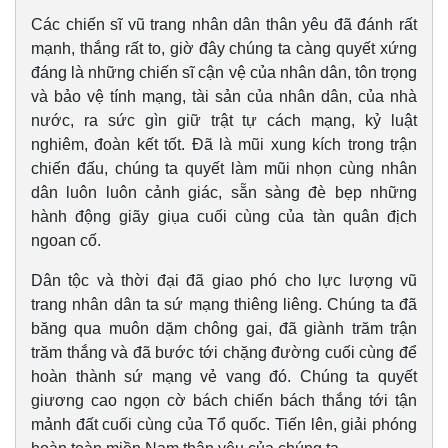
Các chiến sĩ vũ trang nhân dân thân yêu đã đánh rất
mạnh, thắng rất to, giờ đây chúng ta càng quyết xứng
đáng là những chiến sĩ cận vệ của nhân dân, tôn trọng
và bảo vệ tính mạng, tài sản của nhân dân, của nhà
nước, ra sức gìn giữ trật tự cách mạng, kỷ luật
nghiêm, đoàn kết tốt. Đã là mũi xung kích trong trận
Văn hóa
Giải trí
chiến đấu, chúng ta quyết làm mũi nhọn cùng nhân
Sân khấu - Điện ảnh
Nghệ sĩ
dân luôn luôn cảnh giác, sẵn sàng đè bẹp những
Văn học
Thời trang
hành động giãy giụa cuối cùng của tàn quân địch
Âm nhạc
Sao Việt
ngoan cố.
Di sản
Dân tộc và thời đại đã giao phó cho lực lượng vũ
trang nhân dân ta sứ mạng thiêng liêng. Chúng ta đã
băng qua muôn dặm chông gai, đã giành trăm trận
trăm thắng và đã bước tới chặng đường cuối cùng để
hoàn thành sứ mạng vẻ vang đó. Chúng ta quyết
giương cao ngọn cờ bách chiến bách thắng tới tận
mảnh đất cuối cùng của Tổ quốc. Tiến lên, giải phóng