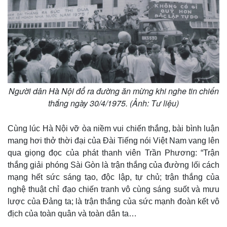
Người dân Hà Nội đổ ra đường ăn mừng khi nghe tin chiến
thắng ngày 30/4/1975. (Ảnh: Tư liệu)
Cùng lúc Hà Nội vỡ òa niềm vui chiến thắng, bài bình luận
mang hơi thở thời đại của Đài Tiếng nói Việt Nam vang lên
qua giọng đọc của phát thanh viên Trần Phương: “Trận
thắng giải phóng Sài Gòn là trận thắng của đường lối cách
mạng hết sức sáng tạo, độc lập, tự chủ; trận thắng của
nghệ thuật chỉ đạo chiến tranh vô cùng sáng suốt và mưu
lược của Đảng ta; là trận thắng của sức mạnh đoàn kết vô
địch của toàn quân và toàn dân ta…
Pháp luật
Quân sự - Quốc phòng