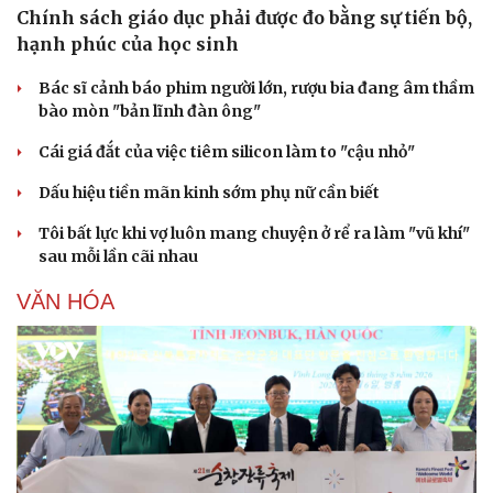
Chính sách giáo dục phải được đo bằng sự tiến bộ,
hạnh phúc của học sinh
Bác sĩ cảnh báo phim người lớn, rượu bia đang âm thầm
Văn hóa
Giải trí
bào mòn "bản lĩnh đàn ông"
Sân khấu - Điện ảnh
Nghệ sĩ
Văn học
Thời trang
Cái giá đắt của việc tiêm silicon làm to "cậu nhỏ"
Âm nhạc
Sao Việt
Dấu hiệu tiền mãn kinh sớm phụ nữ cần biết
Di sản
Tôi bất lực khi vợ luôn mang chuyện ở rể ra làm "vũ khí"
sau mỗi lần cãi nhau
VĂN HÓA