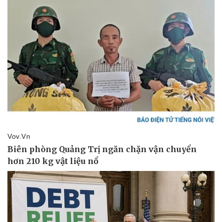
Pháp luật
Quân sự - Quốc phòng
Vụ án
Vũ khí
Tin nóng
Việt Nam
Tư vấn luật
Phân tích