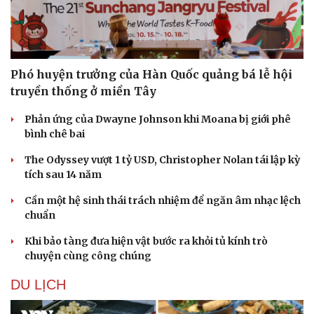
Phó huyện trưởng của Hàn Quốc quảng bá lễ hội
truyền thống ở miền Tây
Phản ứng của Dwayne Johnson khi Moana bị giới phê
bình chê bai
The Odyssey vượt 1 tỷ USD, Christopher Nolan tái lập kỳ
tích sau 14 năm
Cần một hệ sinh thái trách nhiệm để ngăn âm nhạc lệch
chuẩn
Khi bảo tàng đưa hiện vật bước ra khỏi tủ kính trò
chuyện cùng công chúng
DU LỊCH