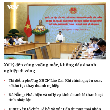
Sức khỏe
Đời sống
Dinh dưỡng - món ngon
Nhà đẹp
Cây thuốc
Blog
Sản phụ khoa
Tình yêu - Gia đình
Nhi khoa
Nam khoa
Làm đẹp - giảm cân
Phòng mạch online
Ăn sạch sống khỏe
Xử lý đến cùng vướng mắc, không đẩy doanh
nghiệp đi vòng
Thí điểm phường XHCN Lào Cai: Khi chính quyền xoay
sở thủ tục thay doanh nghiệp
Đà Nẵng: Phát hiện và xử lý vụ kinh doanh lô than hoạt
tính nhập lậu
Hưng Yên tổ chức Lễ hội và xúc tiến thương mại nhãn