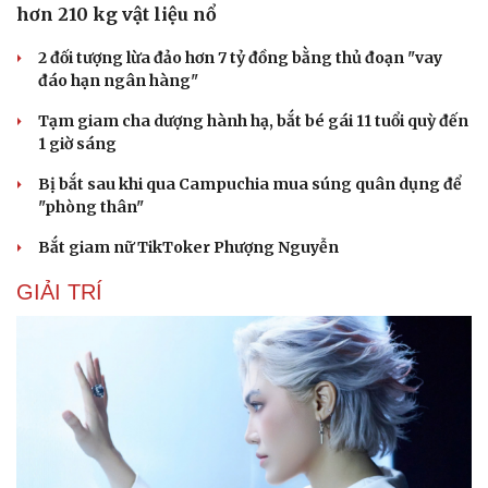
hơn 210 kg vật liệu nổ
2 đối tượng lừa đảo hơn 7 tỷ đồng bằng thủ đoạn "vay
đáo hạn ngân hàng"
Tạm giam cha dượng hành hạ, bắt bé gái 11 tuổi quỳ đến
1 giờ sáng
Bị bắt sau khi qua Campuchia mua súng quân dụng để
"phòng thân"
Bắt giam nữ TikToker Phượng Nguyễn
GIẢI TRÍ