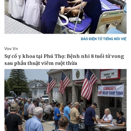
Kinh tế
Thị trường
Bất động sản
Giá vàng
Khởi nghiệp
Tiêu dùng
Tỷ giá
Chứng khoán
Giá cà phê