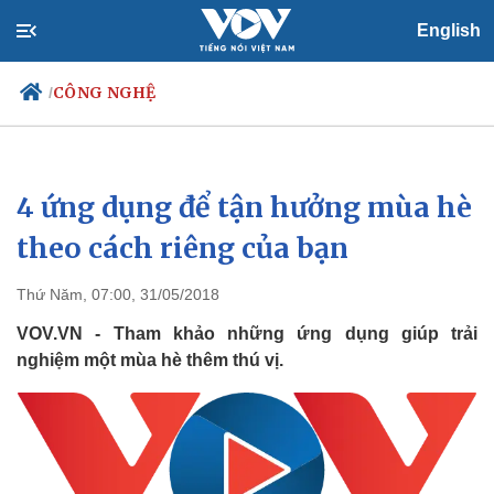
English
CÔNG NGHỆ
/
4 ứng dụng để tận hưởng mùa hè
Chính trị
Xã hội
Đảng
Tin 24h
theo cách riêng của bạn
Tổ chức nhân sự
Dự báo thời tiết
Quốc hội
Giáo dục
Thứ Năm, 07:00, 31/05/2018
Nhận diện sự thật
Dấu ấn VOV
Việc làm
VOV.VN - Tham khảo những ứng dụng giúp trải
Biển đảo
nghiệm một mùa hè thêm thú vị.