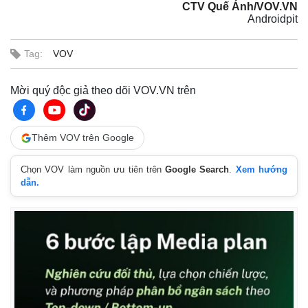
CTV Quế Ánh/VOV.VN
Androidpit
Tag:
VOV
Mời quý độc giả theo dõi VOV.VN trên
Thế giới
Multimedia
Thêm VOV trên Google
Quan sát
Video
Cuộc sống đó đây
Ảnh
Chọn VOV làm nguồn ưu tiên trên
Google Search
.
Xem hướng
Hồ sơ
E-Magazine
dẫn.
Infographic