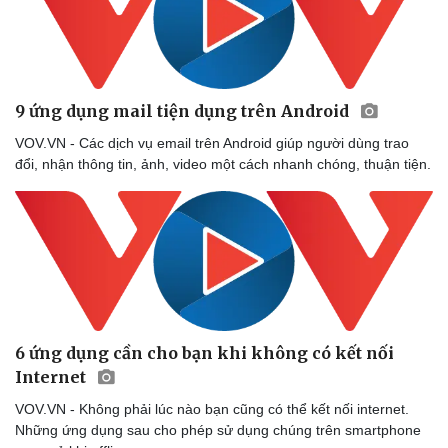
Thể thao
Ô tô - Xe máy
9 ứng dụng mail tiện dụng trên Android
Bóng đá
Ô tô
Lịch thi đấu bóng đá
Xe máy
VOV.VN - Các dịch vụ email trên Android giúp người dùng trao
Thế giới thể thao
Tư vấn
đổi, nhận thông tin, ảnh, video một cách nhanh chóng, thuận tiện.
eSports
Hậu trường
6 ứng dụng cần cho bạn khi không có kết nối
Internet
VOV.VN - Không phải lúc nào bạn cũng có thể kết nối internet.
Những ứng dụng sau cho phép sử dụng chúng trên smartphone