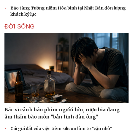
Bảo tàng Tưởng niệm Hòa bình tại Nhật Bản đón lượng
khách kỷ lục
Du lịch
Podcast
Tư vấn
Câu chuyện thời sự
ĐỜI SỐNG
Săn Tour
Đọc truyện đêm khuya
check-in
Cửa sổ tình yêu
Kể chuyện cho bé
Hạt giống tâm hồn
Bác sĩ cảnh báo phim người lớn, rượu bia đang
âm thầm bào mòn "bản lĩnh đàn ông"
Cái giá đắt của việc tiêm silicon làm to "cậu nhỏ"