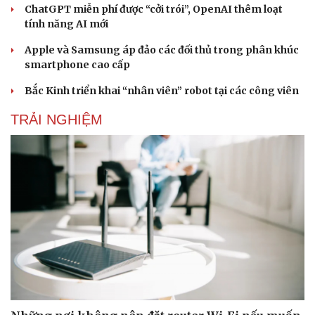
ChatGPT miễn phí được “cởi trói”, OpenAI thêm loạt
tính năng AI mới
Apple và Samsung áp đảo các đối thủ trong phân khúc
Doanh nghiệp
Công nghệ
smartphone cao cấp
Thông tin doanh nghiệp
Sành điệu
Doanh nghiệp 24h
Tin Công nghệ
Bắc Kinh triển khai “nhân viên” robot tại các công viên
Doanh nhân
Trải nghiệm
Vì cộng đồng
Chuyển đổi số
TRẢI NGHIỆM