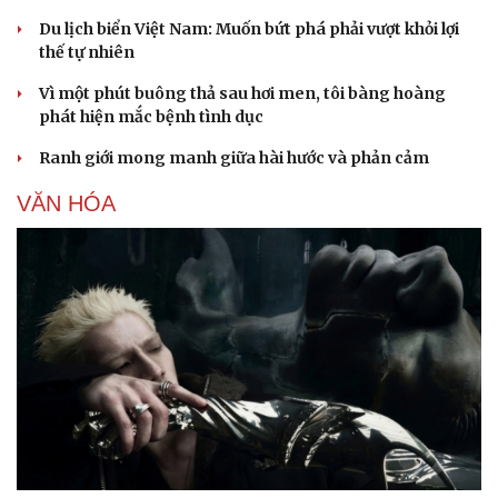
Du lịch biển Việt Nam: Muốn bứt phá phải vượt khỏi lợi
thế tự nhiên
Vì một phút buông thả sau hơi men, tôi bàng hoàng
phát hiện mắc bệnh tình dục
Ranh giới mong manh giữa hài hước và phản cảm
VĂN HÓA
Du lịch
Podcast
Tư vấn
Câu chuyện thời sự
Săn Tour
Đọc truyện đêm khuya
check-in
Cửa sổ tình yêu
Kể chuyện cho bé