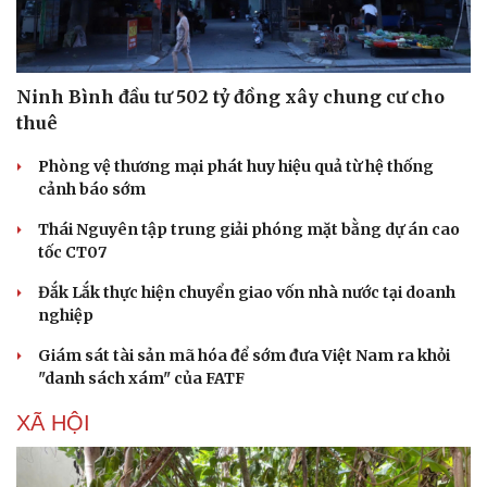
Ninh Bình đầu tư 502 tỷ đồng xây chung cư cho
thuê
Phòng vệ thương mại phát huy hiệu quả từ hệ thống
cảnh báo sớm
Thái Nguyên tập trung giải phóng mặt bằng dự án cao
tốc CT07
Đắk Lắk thực hiện chuyển giao vốn nhà nước tại doanh
nghiệp
Văn hóa
Giải trí
Sân khấu - Điện ảnh
Nghệ sĩ
Giám sát tài sản mã hóa để sớm đưa Việt Nam ra khỏi
Văn học
Thời trang
"danh sách xám" của FATF
Âm nhạc
Sao Việt
Di sản
XÃ HỘI