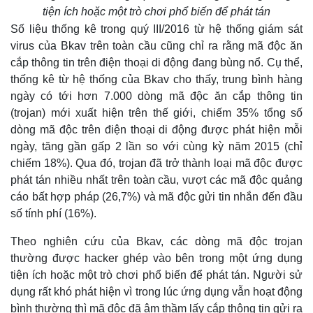
tiện ích hoặc một trò chơi phổ biến để phát tán
Số liệu thống kê trong quý III/2016 từ hệ thống giám sát
virus của Bkav trên toàn cầu cũng chỉ ra rằng mã độc ăn
cắp thông tin trên điện thoại di động đang bùng nổ. Cụ thể,
thống kê từ hệ thống của Bkav cho thấy, trung bình hàng
ngày có tới hơn 7.000 dòng mã độc ăn cắp thông tin
(trojan) mới xuất hiện trên thế giới, chiếm 35% tổng số
dòng mã độc trên điện thoại di động được phát hiện mỗi
ngày, tăng gần gấp 2 lần so với cùng kỳ năm 2015 (chỉ
chiếm 18%). Qua đó, trojan đã trở thành loại mã độc được
phát tán nhiều nhất trên toàn cầu, vượt các mã độc quảng
cáo bất hợp pháp (26,7%) và mã độc gửi tin nhắn đến đầu
số tính phí (16%).
Theo nghiên cứu của Bkav, các dòng mã độc trojan
thường được hacker ghép vào bên trong một ứng dụng
tiện ích hoặc một trò chơi phổ biến để phát tán. Người sử
dụng rất khó phát hiện vì trong lúc ứng dụng vẫn hoạt động
bình thường thì mã độc đã âm thầm lấy cắp thông tin gửi ra