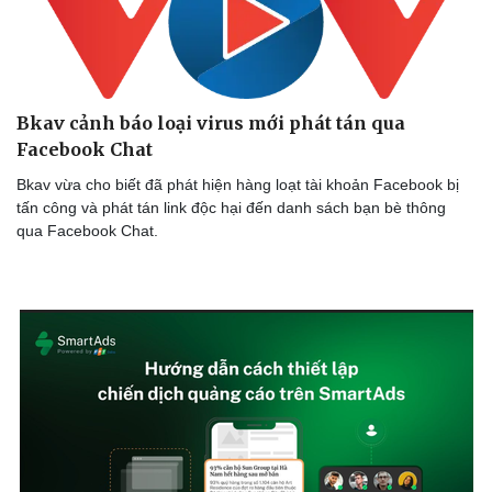
Doanh nghiệp
Công nghệ
Bkav cảnh báo loại virus mới phát tán qua
Thông tin doanh nghiệp
Sành điệu
Facebook Chat
Doanh nghiệp 24h
Tin Công nghệ
Doanh nhân
Trải nghiệm
Bkav vừa cho biết đã phát hiện hàng loạt tài khoản Facebook bị
Vì cộng đồng
Chuyển đổi số
tấn công và phát tán link độc hại đến danh sách bạn bè thông
qua Facebook Chat.