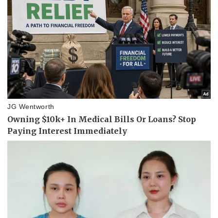
Vụ án
Vũ khí
Tin nóng
Việt Nam
Tư vấn luật
Phân tích