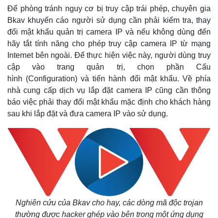
Để phòng tránh nguy cơ bị truy cập trái phép, chuyên gia
Bkav khuyến cáo người sử dụng cần phải kiểm tra, thay
đổi mật khẩu quản trị camera IP và nếu không dùng đến
hãy tắt tính năng cho phép truy cập camera IP từ mạng
Internet bên ngoài. Để thực hiện việc này, người dùng truy
cập vào trang quản trị, chọn phần Cấu
hình (Configuration) và tiến hành đổi mật khẩu. Về phía
nhà cung cấp dịch vụ lắp đặt camera IP cũng cần thông
báo việc phải thay đổi mật khẩu mặc định cho khách hàng
sau khi lắp đặt và đưa camera IP vào sử dụng.
Thế giới
Multimedia
Quan sát
Video
Cuộc sống đó đây
Ảnh
Hồ sơ
E-Magazine
Infographic
Nghiên cứu của Bkav cho hay, các dòng mã độc trojan
thường được hacker ghép vào bên trong một ứng dụng