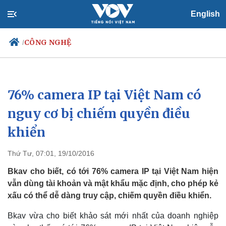
English
CÔNG NGHỆ
/
76% camera IP tại Việt Nam có
Chính trị
Xã hội
Đảng
Tin 24h
nguy cơ bị chiếm quyền điều
Tổ chức nhân sự
Dự báo thời tiết
khiển
Quốc hội
Giáo dục
Nhận diện sự thật
Dấu ấn VOV
Việc làm
Thứ Tư, 07:01, 19/10/2016
Biển đảo
Bkav cho biết, có tới 76% camera IP tại Việt Nam hiện
vẫn dùng tài khoản và mật khẩu mặc định, cho phép kẻ
xấu có thể dễ dàng truy cập, chiếm quyền điều khiển.
Bkav vừa cho biết khảo sát mới nhất của doanh nghiệp