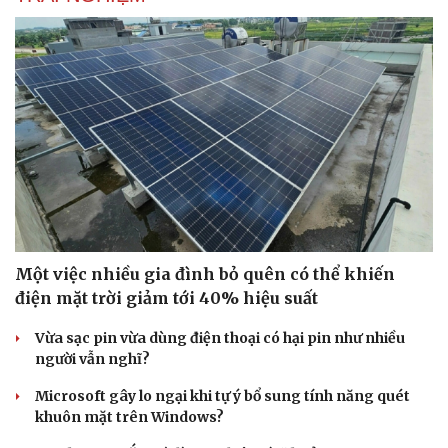
Sức khỏe
Đời sống
Dinh dưỡng - món ngon
Nhà đẹp
Cây thuốc
Blog
Sản phụ khoa
Tình yêu - Gia đình
Nhi khoa
Nam khoa
Một việc nhiều gia đình bỏ quên có thể khiến
Làm đẹp - giảm cân
điện mặt trời giảm tới 40% hiệu suất
Phòng mạch online
Ăn sạch sống khỏe
Vừa sạc pin vừa dùng điện thoại có hại pin như nhiều
người vẫn nghĩ?
Microsoft gây lo ngại khi tự ý bổ sung tính năng quét
khuôn mặt trên Windows?