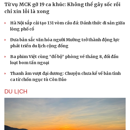
Từ vụ MCK gỡ 19 ca khúc: Không thể gây sốc rồi
Hạt giống tâm hồn
chỉ xin lỗi là xong
Hà Nội sắp cải tạo 131 vòm cầu đá: Đánh thức di sản giữa
lòng phố cổ
Đưa bản sắc văn hóa người Mường trở thành động lực
phát triển du lịch cộng đồng
Ba phim Việt cùng “đổ bộ” phòng vé tháng 8, đối đầu
loạt bom tấn ngoại
Thanh âm vượt đại dương: Chuyện chưa kể về bản tình
ca từ chốn ngục tù Côn Đảo
DU LỊCH