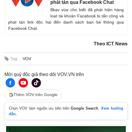
phát tán qua Facebook Chat
Bkav vừa cho biết đã phát hiện hàng
loạt tài khoản Facebook bị tấn công và
phát tán link độc hại đến danh sách bạn bè thông qua
Facebook Chat.
Theo ICT News
Tag:
VOV
Mời quý độc giả theo dõi VOV.VN trên
Thêm VOV trên Google
Kinh tế
Thị trường
Chọn VOV làm nguồn ưu tiên trên
Google Search
.
Xem hướng
Bất động sản
Giá vàng
dẫn.
Khởi nghiệp
Tiêu dùng
Tỷ giá
Chứng khoán