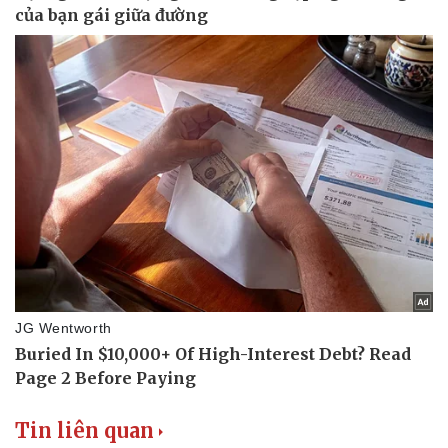
Thể thao
Ô tô - Xe máy
Bóng đá
Ô tô
Lịch thi đấu bóng đá
Xe máy
Thế giới thể thao
Tư vấn
eSports
Hậu trường
Tin liên quan