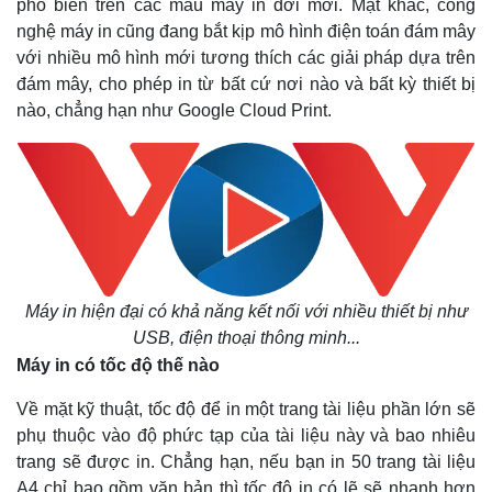
phổ biến trên các mẫu máy in đời mới. Mặt khác, công
nghệ máy in cũng đang bắt kịp mô hình điện toán đám mây
với nhiều mô hình mới tương thích các giải pháp dựa trên
đám mây, cho phép in từ bất cứ nơi nào và bất kỳ thiết bị
nào, chẳng hạn như Google Cloud Print.
Máy in hiện đại có khả năng kết nối với nhiều thiết bị như
USB, điện thoại thông minh...
Máy in có tốc độ thế nào
Về mặt kỹ thuật, tốc độ để in một trang tài liệu phần lớn sẽ
phụ thuộc vào độ phức tạp của tài liệu này và bao nhiêu
trang sẽ được in. Chẳng hạn, nếu bạn in 50 trang tài liệu
A4 chỉ bao gồm văn bản thì tốc độ in có lẽ sẽ nhanh hơn