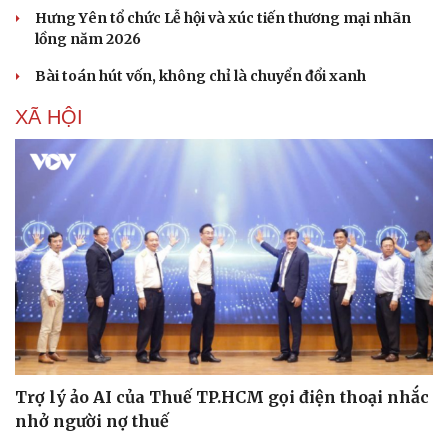
Hưng Yên tổ chức Lễ hội và xúc tiến thương mại nhãn
lồng năm 2026
Bài toán hút vốn, không chỉ là chuyển đổi xanh
XÃ HỘI
Du lịch
Podcas
Tư vấn
Câu ch
Trợ lý ảo AI của Thuế TP.HCM gọi điện thoại nhắc
Săn Tour
Đọc tr
nhở người nợ thuế
check-in
Cửa sổ
Kể chu