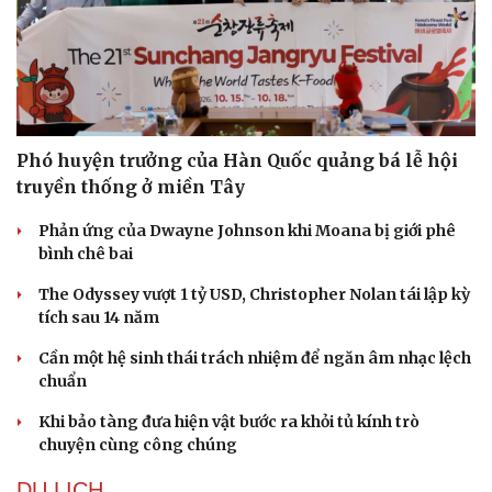
Phó huyện trưởng của Hàn Quốc quảng bá lễ hội
truyền thống ở miền Tây
Phản ứng của Dwayne Johnson khi Moana bị giới phê
bình chê bai
The Odyssey vượt 1 tỷ USD, Christopher Nolan tái lập kỳ
tích sau 14 năm
Cần một hệ sinh thái trách nhiệm để ngăn âm nhạc lệch
chuẩn
Khi bảo tàng đưa hiện vật bước ra khỏi tủ kính trò
chuyện cùng công chúng
Cải chính
DU LỊCH