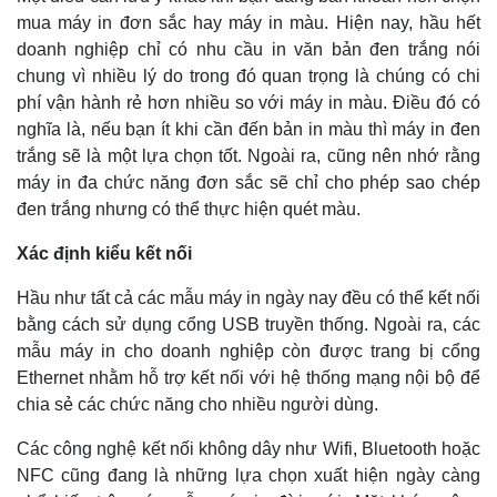
mua máy in đơn sắc hay máy in màu. Hiện nay, hầu hết
doanh nghiệp chỉ có nhu cầu in văn bản đen trắng nói
chung vì nhiều lý do trong đó quan trọng là chúng có chi
phí vận hành rẻ hơn nhiều so với máy in màu. Điều đó có
nghĩa là, nếu bạn ít khi cần đến bản in màu thì máy in đen
trắng sẽ là một lựa chọn tốt. Ngoài ra, cũng nên nhớ rằng
máy in đa chức năng đơn sắc sẽ chỉ cho phép sao chép
đen trắng nhưng có thể thực hiện quét màu.
Xác định kiểu kết nối
Hầu như tất cả các mẫu máy in ngày nay đều có thể kết nối
Thế giới
Multim
bằng cách sử dụng cổng USB truyền thống. Ngoài ra, các
Quan sát
Video
mẫu máy in cho doanh nghiệp còn được trang bị cổng
Cuộc sống đó đây
Ảnh
Ethernet nhằm hỗ trợ kết nối với hệ thống mạng nội bộ để
Hồ sơ
E-Mag
chia sẻ các chức năng cho nhiều người dùng.
Infogr
Các công nghệ kết nối không dây như Wifi, Bluetooth hoặc
NFC cũng đang là những lựa chọn xuất hiện ngày càng