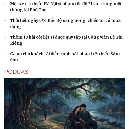
Một xe ô tô biển Hà Nội vi phạm tốc độ 21 lần trong một
Hạt gi
tháng tại Phú Thọ
Thời tiết ngày 9/8: Bắc Bộ nắng nóng, chiều tối có mưa
dông
Thêm 18 hài cốt liệt sĩ được quy tập tại Công viên Lê Thị
Riêng
Ca nô chở khách tái diễn cảnh bát nháo trên biển Sầm
Sơn
PODCAST