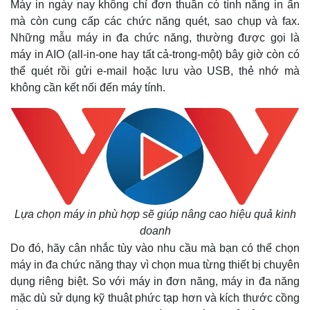
Máy in ngày nay không chỉ đơn thuần có tính năng in ấn
mà còn cung cấp các chức năng quét, sao chụp và fax.
Những mẫu máy in đa chức năng, thường được gọi là
máy in AIO (all-in-one hay tất cả-trong-một) bây giờ còn có
thể quét rồi gửi e-mail hoặc lưu vào USB, thẻ nhớ mà
không cần kết nối đến máy tính.
Lựa chọn máy in phù hợp sẽ giúp nâng cao hiệu quả kinh
doanh
Do đó, hãy cân nhắc tùy vào nhu cầu mà bạn có thể chọn
máy in đa chức năng thay vì chọn mua từng thiết bị chuyên
dụng riêng biệt. So với máy in đơn năng, máy in đa năng
mặc dù sử dụng kỹ thuật phức tạp hơn và kích thước cồng