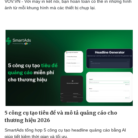
VOV.VN - Với máy in kết nối, bạn hoàn toàn có thể in những hình
ảnh từ mỗi khung hình mà các thiết bị chụp lại.
Sức khỏe
Đời số
Dinh dưỡng - món ngon
Nhà đ
Cây thuốc
Blog
Sản phụ khoa
Tình y
Nhi khoa
Nam khoa
Làm đẹp - giảm cân
Phòng mạch online
Ăn sạch sống khỏe
5 công cụ tạo tiêu đề và mô tả quảng cáo cho
thương hiệu 2026
SmartAds tổng hợp 5 công cụ tạo headline quảng cáo bằng AI
giúp tiết kiệm thời gian và tối ưu.