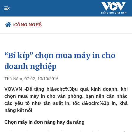
CÔNG NGHỆ
/
“Bí kíp” chọn mua máy in cho
Chính trị
Xã hội
Đảng
Tin 24
doanh nghiệp
Tổ chức nhân sự
Dự báo 
Quốc hội
Giáo d
Thứ Năm, 07:02, 13/10/2016
Nhận diện sự thật
Dấu ấ
Việc l
VOV.VN -Để tăng hi&ecirc%3ḅu quả kinh doanh, khi
Biển đ
chọn mua máy in cho văn phòng, bạn nên cân nhắc
các yếu tố như tần suất in, tốc đ&ocirc%3ḅ in, khả
năng kết nối
Chọn máy in đơn năng hay đa năng