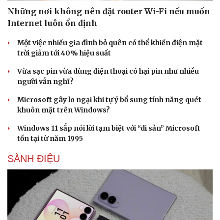
Những nơi không nên đặt router Wi-Fi nếu muốn
Internet luôn ổn định
Một việc nhiều gia đình bỏ quên có thể khiến điện mặt
trời giảm tới 40% hiệu suất
Vừa sạc pin vừa dùng điện thoại có hại pin như nhiều
người vẫn nghĩ?
Microsoft gây lo ngại khi tự ý bổ sung tính năng quét
khuôn mặt trên Windows?
Windows 11 sắp nói lời tạm biệt với “di sản” Microsoft
tồn tại từ năm 1995
Văn hóa
Giải trí
SÀNH ĐIỆU
Sân khấu - Điện ảnh
Nghệ s
Văn học
Thời t
Âm nhạc
Sao Vi
Di sản