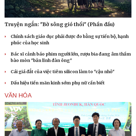
Truyện ngắn: "Bờ sông gió thổi" (Phần đầu)
Chính sách giáo dục phải được đo bằng sự tiến bộ, hạnh
phúc của học sinh
Bác sĩ cảnh báo phim người lớn, rượu bia đang âm thầm
bào mòn "bản lĩnh đàn ông"
Cái giá đắt của việc tiêm silicon làm to "cậu nhỏ"
Dấu hiệu tiền mãn kinh sớm phụ nữ cần biết
VĂN HÓA