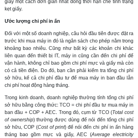
giấy một cách đơn giản nhất đồng thời hạn chế tình trạng
kẹt giấy.
Ước lượng chi phí in ấn
Đối với một số doanh nghiệp, câu hỏi đầu tiên được đặt ra
trước khi mua máy in đó là ngân sách cho phép nằm trong
khoảng bao nhiêu. Cũng như bất kỳ các khoản chi khác
liên quan đến thiết bị IT, máy in cũng cần đến chi phí để
vận hành, không chỉ bao gồm chi phí mực và giấy mà còn
có cả tiền điện. Do đó, bạn cần phải kiểm tra tổng chi phí
sở hữu, kể cả chi phí đầu tư để mua máy in ban đầu lẫn
chi phí hoạt động hàng tháng.
Trong kinh doanh, doanh nghiệp thường tính tổng chi phí
sở hữu bằng công thức: TCO = chi phí đầu tư mua máy in
Kinh tế
Thị tr
ban đầu + COP + AEC. Trong đó, cụm từ TCO (
Total cost
Bất động sản
Giá và
of ownership
) thường được dùng để nói đến tổng chi phí
Khởi nghiệp
Tiêu d
sở hữu, COP (
Cost of print
) để nói đến chi phí in ấn hàng
Tỷ giá
tháng bao gồm mực và giấy, AEC (
Average electricity
Chứng