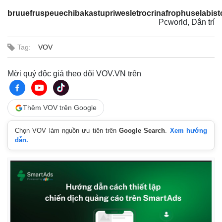
bruuefruspeuechibakastupriwesletrocrinafrophuselabis
Pcworld, Dân trí
Tag:
VOV
Mời quý độc giả theo dõi VOV.VN trên
Thêm VOV trên Google
Chọn VOV làm nguồn ưu tiên trên
Google Search
.
Xem hướng
dẫn.
Pháp luật
Quân s