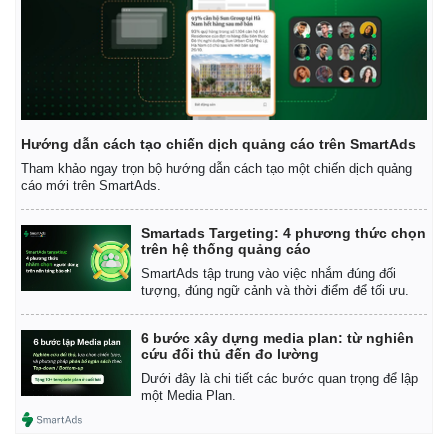
Vụ án
Vũ khí
Tin nóng
Việt N
Tư vấn luật
Phân t
Hướng dẫn cách tạo chiến dịch quảng cáo trên SmartAds
Tham khảo ngay trọn bộ hướng dẫn cách tạo một chiến dịch quảng
cáo mới trên SmartAds.
Smartads Targeting: 4 phương thức chọn
trên hệ thống quảng cáo
SmartAds tập trung vào việc nhắm đúng đối
tượng, đúng ngữ cảnh và thời điểm để tối ưu.
6 bước xây dựng media plan: từ nghiên
cứu đối thủ đến đo lường
Dưới đây là chi tiết các bước quan trọng để lập
một Media Plan.