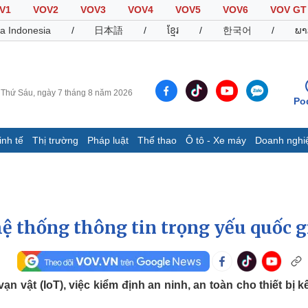
V1
VOV2
VOV3
VOV4
VOV5
VOV6
VOV GT
a Indonesia
/
日本語
/
ខ្មែរ
/
한국어
/
ພາ
Thứ Sáu, ngày 7 tháng 8 năm 2026
Po
inh tế
Thị trường
Pháp luật
Thể thao
Ô tô - Xe máy
Doanh nghi
Thế giới
Multimedia
K
Quan sát
Video
B
Cuộc sống đó đây
Ảnh
K
Hồ sơ
E-Magazine
hệ thống thông tin trọng yếu quốc g
Infographic
Thể thao
Ô tô - Xe máy
D
n vật (IoT), việc kiểm định an ninh, an toàn cho thiết bị kế
Bóng đá
Ô tô
T