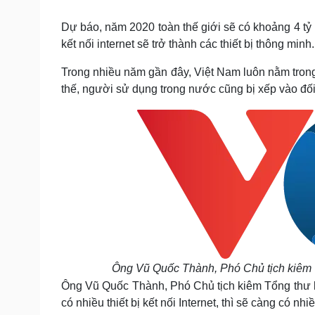
Tin nóng
Việt Nam
Tư vấn luật
Phân tích
Dự báo, năm 2020 toàn thế giới sẽ có khoảng 4 tỷ 
kết nối internet sẽ trở thành các thiết bị thông minh.
Trong nhiều năm gần đây, Việt Nam luôn nằm trong 
Sức khỏe
Đời sống
thế, người sử dụng trong nước cũng bị xếp vào đố
Dinh dưỡng - món ngon
Nhà đẹp
Cây thuốc
Blog
Sản phụ khoa
Tình yêu - Gia đình
Nhi khoa
Nam khoa
Làm đẹp - giảm cân
Phòng mạch online
Ăn sạch sống khỏe
Cải chính
Ông Vũ Quốc Thành, Phó Chủ tịch kiêm T
Ông Vũ Quốc Thành, Phó Chủ tịch kiêm Tổng thư k
có nhiều thiết bị kết nối Internet, thì sẽ càng có n