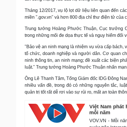
Tháng 12/2017, vụ lộ lọt dữ liệu liên quan đến các 
miền ".gov.vn" và hơn 800 địa chỉ thư điện tử của 
Trung tướng Hoàng Phước Thuận, Cục trưởng C
trong những mối đe dọa thực tế và nguy hiểm đối vớ
"Bảo vệ an ninh mạng là nhiệm vụ vừa cấp bách, vừ
tổ chức, doanh nghiệp và người dân. Cơ quan c
ninh thông tin, an ninh mạng; đề xuất các biện ph
luật." Trung tướng Hoàng Phước Thuận nhấn mạn
Ông Lê Thanh Tâm, Tổng Giám đốc IDG Đông Nam Á
nhiều vấn đề, trong đó có những nguyên tắc, luật 
quản trị tốt rất dễ rơi vào sự rủi ro, mất an toàn thông
Việt Nam phát h
mỗi năm
VOV.VN - Mỗi năm