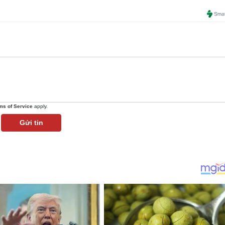
ms of Service
apply.
Gửi tin