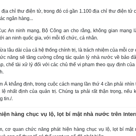
địa chỉ thư điện tử, trong đó có gần 1.100 địa chỉ thư điện tử 
các ngân hàng...
ục An ninh mạng, Bộ Công an cho rằng, không gian mạng l
i an ninh quốc gia, với mỗi tổ chức, cá nhân.
a lâu dài của cả hệ thống chính trị, là trách nhiệm của mỗi cơ
hức năng sẽ tăng cường công tác quản lý nhà nước về bảo đ
áp, chế tài xử lý đối với các chủ thể vi phạm theo quy định củ
h.
 khẳng định, trong cuộc cách mạng lần thứ 4 cần phải nhìn 
lệ nhất định của quản trị. Chúng ta phải rất thận trọng, nếu
 tin./.
iện hàng chục vụ lộ, lọt bí mật nhà nước trên Inter
, cơ quan chức năng phát hiện hàng chục vụ lộ, lọt bí mật