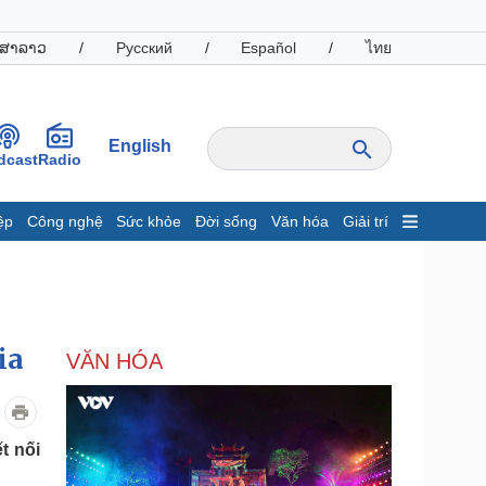
ສາລາວ
/
Русский
/
Español
/
ไทย
English
dcast
Radio
ệp
Công nghệ
Sức khỏe
Đời sống
Văn hóa
Giải trí
inh tế
Thị trường
ất động sản
Giá vàng
hởi nghiệp
Tiêu dùng
Tỷ giá
ia
VĂN HÓA
Chứng khoán
Giá cà phê
oanh nghiệp
Công nghệ
t nối
hông tin doanh nghiệp
Sành điệu