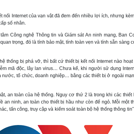
 nối Internet của vạn vật đã đem đến nhiều lợi ích, nhưng kè
cấp số nhân.
tâm Công nghệ Thông tin và Giám sát An ninh mạng, Ban C
 quan trọng, đó là tính bảo mật, tính toàn vẹn và tính sẵn sàng 
hệ thống bị phá vỡ, thì bất cứ thiết bị kết nối Internet nào hoạ
nhiễm mã độc, lây lan virus… Chưa kể, khi người sử dụng Inter
hà nước, tổ chức, doanh nghiệp… bằng các thiết bị ở ngoài mạn
, an toàn của hệ thống. Nguy cơ thứ 2 là trong khi các thiết 
 về an ninh, an toàn cho thiết bị hầu như còn để ngỏ. Mỗi một th
hác, tấn công, truy cập và kiểm soát toàn bộ hệ thống thông tin