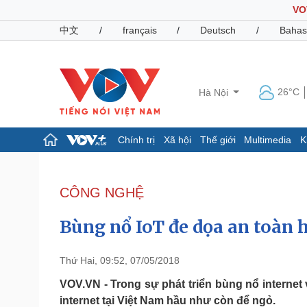
VO
中文
/
français
/
Deutsch
/
Bahas
26°C
Hà Nội
Chính trị
Xã hội
Thế giới
Multimedia
K
Chính trị
Xã hội
Đảng
Tin 24h
CÔNG NGHỆ
Tổ chức nhân sự
Dự báo thời tiết
Quốc hội
Giáo dục
Bùng nổ IoT đe dọa an toàn 
Nhận diện sự thật
Dấu ấn VOV
Việc làm
Biển đảo
Thứ Hai, 09:52, 07/05/2018
Pháp luật
Quân sự - Quốc phòng
VOV.VN - Trong sự phát triển bùng nổ internet vạ
internet tại Việt Nam hầu như còn để ngỏ.
Vụ án
Vũ khí