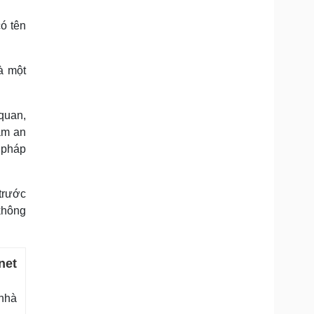
có tên
à một
 quan,
ảm an
a pháp
trước
 không
net
 nhà