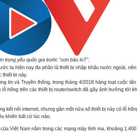
in trọng yếu quốc gia trước "cơn bão IoT".
ở nước ta hiện nay đa phần là thiết bị nhập khẩu nước ngoài, nê
thiết bị này.
g tin và Truyền thông, trong tháng 4/2018 hàng loạt cuộc tấn
 lỗ hổng trên các thiết bị router/switch đã gây ảnh hưởng tới 
 kết nối internet, nhưng gần một nửa số thiết bị này có lỗ hổ
ều khiển bất cứ lúc nào.
 IP của Việt Nam nằm trong các mạng máy tính ma, khoảng 1.40