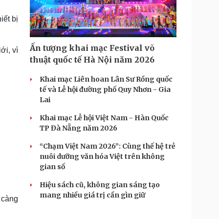
Doanh nghiệp 24h
Tin Công nghệ
Doanh nhân
Trải nghiệm
iết bị
ì cộng đồng
Chuyển đổi số
Ấn tượng khai mạc Festival võ
ới, vì
u lịch
Podcast
thuật quốc tế Hà Nội năm 2026
Tư vấn
Câu chuyện thời sự
Săn Tour
Đọc truyện đêm khuya
Khai mạc Liên hoan Lân Sư Rồng quốc
heck-in
Cửa sổ tình yêu
tế và Lễ hội đường phố Quy Nhơn - Gia
Kể chuyện cho bé
Lai
Hạt giống tâm hồn
Khai mạc Lễ hội Việt Nam - Hàn Quốc
TP Đà Nẵng năm 2026
“Chạm Việt Nam 2026”: Cùng thế hệ trẻ
nuôi dưỡng văn hóa Việt trên không
gian số
Hiệu sách cũ, không gian sáng tạo
mang nhiều giá trị cần gìn giữ
 càng