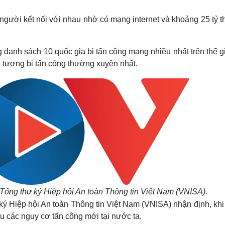
Lịch thi đấu bóng đá
Xe máy
Thế giới thể thao
Tư vấn
người kết nối với nhau nhờ có mạng internet và khoảng 25 tỷ th
eSports
V
Hậu trường
danh sách 10 quốc gia bị tấn công mạng nhiều nhất trên thế gi
Văn hóa
Giải trí
D
i tượng bị tấn công thường xuyên nhất.
Sân khấu - Điện ảnh
Nghệ sĩ
Văn học
Thời trang
Âm nhạc
Sao Việt
c
Di sản
ổng thư ký Hiệp hội An toàn Thông tin Việt Nam (VNISA).
ý Hiệp hội An toàn Thông tin Việt Nam (VNISA) nhận định, khi
hiều các nguy cơ tấn công mới tại nước ta.