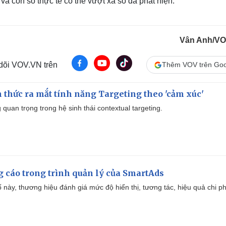
 và con số thực tế có thể vượt xa số đã phát hiện.
Vân Anh/V
 dõi VOV.VN trên
Thêm VOV trên Goo
thức ra mắt tính năng Targeting theo 'cảm xúc'
quan trọng trong hệ sinh thái contextual targeting.
g cáo trong trình quản lý của SmartAds
 này, thương hiệu đánh giá mức độ hiển thị, tương tác, hiệu quả chi ph