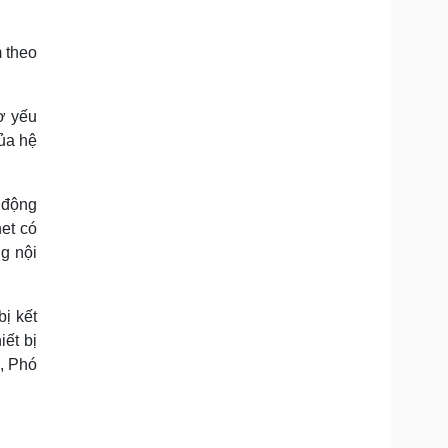
m theo
ơ yếu
của hệ
t động
net có
g nội
bị kết
iết bị
", Phó