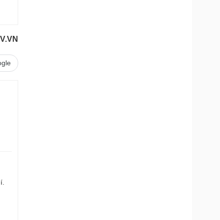
OV.VN
gle
í.