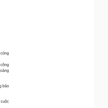
n cũng
 công
khoảng
ng bảo
0 cuộc