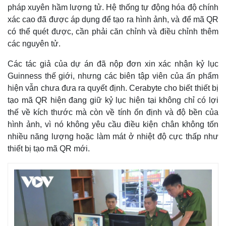
pháp xuyên hầm lượng tử. Hệ thống tự động hóa độ chính
xác cao đã được áp dụng để tạo ra hình ảnh, và để mã QR
có thể quét được, cần phải căn chỉnh và điều chỉnh thêm
các nguyên tử.
Các tác giả của dự án đã nộp đơn xin xác nhận kỷ lục
Guinness thế giới, nhưng các biên tập viên của ấn phẩm
hiện vẫn chưa đưa ra quyết định. Cerabyte cho biết thiết bị
tạo mã QR hiện đang giữ kỷ lục hiện tại không chỉ có lợi
thế về kích thước mà còn về tính ổn định và độ bền của
hình ảnh, vì nó không yêu cầu điều kiện chân không tốn
nhiều năng lượng hoặc làm mát ở nhiệt độ cực thấp như
Thế giới
Multimedia
thiết bị tạo mã QR mới.
Quan sát
Video
Cuộc sống đó đây
Ảnh
Hồ sơ
E-Magazine
Infographic