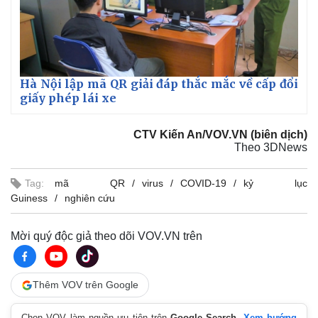
Hà Nội lập mã QR giải đáp thắc mắc về cấp đổi
giấy phép lái xe
CTV Kiến An/VOV.VN (biên dịch)
Theo 3DNews
Tag:
mã QR
virus
COVID-19
kỷ lục
Guiness
nghiên cứu
Mời quý độc giả theo dõi VOV.VN trên
Thêm VOV trên Google
Chọn VOV làm nguồn ưu tiên trên
Google Search
.
Xem hướng