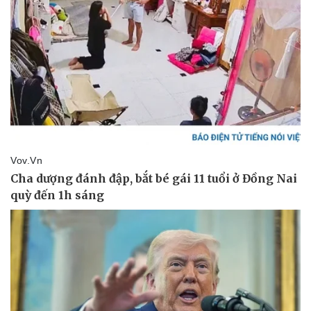
Pháp luật
Quân sự - Quốc phòng
Vụ án
Vũ khí
Tin nóng
Việt Nam