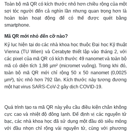
Toàn bộ mã QR có kích thước nhỏ hơn chiều rộng của một
sợi tóc người đến cả nghìn lần nhưng quan trọng hơn là
hoàn toàn hoạt động để có thể được quét bằng
smartphone.
Mã QR mới nhỏ đến cỡ nào?
Kỷ lục hiện tại do các nhà khoa học thuộc Đại học Kỹ thuật
Vienna (TU Wien) và Cerabyte thiết lập vào tháng 2, với
các pixel của mã QR có kích thước 49 nanomet và toàn bộ
mã có diện tích 1,98 µm² (micromet vuông). Trong khi đó,
toàn bộ mã QR mới chỉ rộng 50 x 50 nanomet (0,0025
µm²), tức nhỏ hơn 792 lần. Kích thước này tương đương
một hạt virus SARS-CoV-2 gây dịch COVID-19.
Quá trình tạo ra mã QR này yêu cầu điều kiện chân không
cực cao và nhiệt độ đông lạnh. Để định vị các nguyên tử
bạc, các nhà khoa học đã sử dụng một đầu dò siêu mỏng
với đầu nhọn chỉ rộng vài nguyên tử, cùng với phương