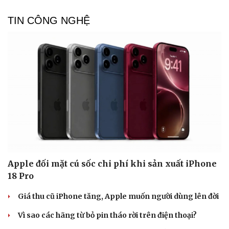
Doanh nghiệp
Công nghệ
TIN CÔNG NGHỆ
Thông tin doanh nghiệp
Sành điệu
Doanh nghiệp 24h
Tin Công nghệ
Doanh nhân
Trải nghiệm
Vì cộng đồng
Chuyển đổi số
Apple đối mặt cú sốc chi phí khi sản xuất iPhone
18 Pro
Giá thu cũ iPhone tăng, Apple muốn người dùng lên đời
Vì sao các hãng từ bỏ pin tháo rời trên điện thoại?