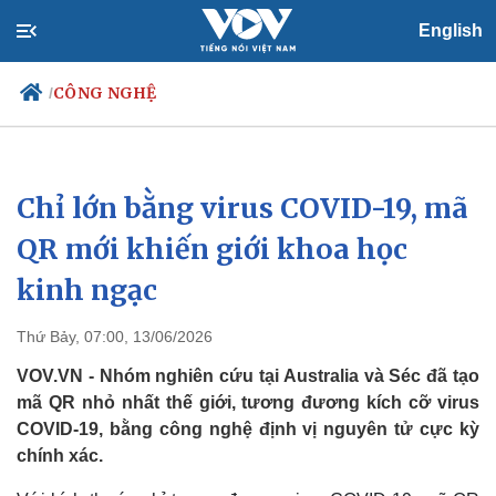
English
CÔNG NGHỆ
/
Chỉ lớn bằng virus COVID-19, mã
Chính trị
Xã hội
Đảng
Tin 24h
QR mới khiến giới khoa học
Tổ chức nhân sự
Dự báo thời tiết
kinh ngạc
Quốc hội
Giáo dục
Nhận diện sự thật
Dấu ấn VOV
Việc làm
Thứ Bảy, 07:00, 13/06/2026
Biển đảo
VOV.VN - Nhóm nghiên cứu tại Australia và Séc đã tạo
mã QR nhỏ nhất thế giới, tương đương kích cỡ virus
COVID-19, bằng công nghệ định vị nguyên tử cực kỳ
chính xác.