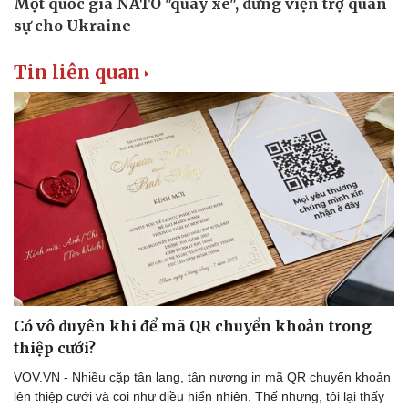
Tin liên quan
Có vô duyên khi để mã QR chuyển khoản trong
thiệp cưới?
Thể thao
Ô tô - Xe máy
VOV.VN - Nhiều cặp tân lang, tân nương in mã QR chuyển khoản
lên thiệp cưới và coi như điều hiển nhiên. Thế nhưng, tôi lại thấy
Bóng đá
Ô tô