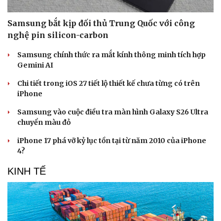
Samsung bắt kịp đối thủ Trung Quốc với công
nghệ pin silicon-carbon
Sức khỏe
Đời sống
Dinh dưỡng - món ngon
Nhà đẹp
Samsung chính thức ra mắt kính thông minh tích hợp
Cây thuốc
Blog
Gemini AI
Sản phụ khoa
Tình yêu - Gia đình
Nhi khoa
Chi tiết trong iOS 27 tiết lộ thiết kế chưa từng có trên
Nam khoa
iPhone
Làm đẹp - giảm cân
Samsung vào cuộc điều tra màn hình Galaxy S26 Ultra
Phòng mạch online
chuyển màu đỏ
Ăn sạch sống khỏe
iPhone 17 phá vỡ kỷ lục tồn tại từ năm 2010 của iPhone
4?
KINH TẾ