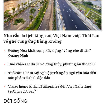
Nhu cầu du lịch tăng cao, Việt Nam vượt Thái Lan
về ghế cung ứng hàng không
Đường Hoa khát vọng xây dựng “vùng chè di sản”
Quảng Ninh
Du lịch
Podcast
Huế khảo sát du lịch đường thủy, phương án thoát lũ
Tư vấn
Câu chuyện thời sự
Săn Tour
Đọc truyện đêm khuya
Thổ cẩm Chăm Mỹ Nghiệp: Từ ngôn ngữ văn hóa đến
check-in
Cửa sổ tình yêu
sản phẩm du lịch độc đáo
Kể chuyện cho bé
Hạt giống tâm hồn
Vì sao lượng khách Philippines đến Việt Nam tăng
trưởng vượt bậc?
ĐỜI SỐNG