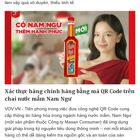
làm vậy quá vô duyên, thiếu tinh tế.
Lịch thi đấu bóng đá
Xe máy
Thế giới thể thao
Tư vấn
eSports
Hậu trường
Xác thực hàng chính hãng bằng mã QR Code trên
chai nước mắm Nam Ngư
VOV.VN - Tiên phong trong việc đưa công nghệ QR Code cung
cấp thông tin hàng hóa trong ngành hàng nước mắm, Nam Ngư
(một sản phẩm thuộc Công ty Masan Consumer) đã ứng dụng
giải pháp trong kỷ nguyên tiêu dùng thông minh – nơi mỗi khách
hàng có thể dễ dàng kiểm tra nguồn gốc và an toàn của sản