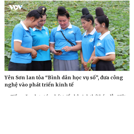
Yên Sơn lan tỏa “Bình dân học vụ số”, đưa công
nghệ vào phát triển kinh tế
Tiềm năng hợp tác phát triển hệ sinh thái bán dẫn Việt
Nam-Nga
Đà Nẵng phát động 3 mô hình thúc đẩy chuyển đổi số,
lan tỏa việc tốt
Chính phủ phát động cao điểm 100 ngày, tháo gỡ điểm