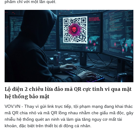
phẩm chỉ với một lần quét.
Lộ diện 2 chiêu lừa đảo mã QR cực tinh vi qua mặt
hệ thống bảo mật
VOV.VN - Thay vì gửi link trực tiếp, tội phạm mạng đang khai thác
mã QR chia nhỏ và mã QR lồng nhau nhằm che giấu mã độc, gây
nhiễu hệ thống quét an ninh và làm gia tăng nguy cơ mất tài
khoản, đặc biệt trên thiết bị di động cá nhân.