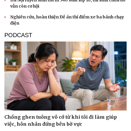
Hà Nội tuyển sinh thêm 540 suất lớp 10, thí sinh chưa đỗ
vẫn còn cơ hội
Nghiên cứu, hoàn thiện Đề án thí điểm xe ba bánh chạy
điện
PODCAST
Văn hóa
Giải trí
Sân khấu - Điện ảnh
Nghệ sĩ
Văn học
Thời trang
Âm nhạc
Sao Việt
Di sản
Chồng ghen tuông vô cớ từ khi tôi đi làm giúp
việc, hôn nhân đứng bên bờ vực