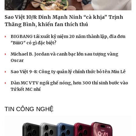
Sao Việt 10/8: Đinh Mạnh Ninh “cà khịa” Trịnh
Thăng Bình, khiến fan thích thú
BIGBANG tái xuất kỷ niệm 20 năm thành lập, đĩa đơn
"BiiiG" có gì đặc biệt?
Michael B. Jordan và canh bạc lớn sau tượng vàng
Oscar
Sao Việt 9-8: Công ty quản lý chính thức bỏ tên Miu Lê
Dàn MC VTV ngồi ghế nóng, hơn 300 thí sinh bước vào
Tứ kết MC nhí
TIN CÔNG NGHỆ