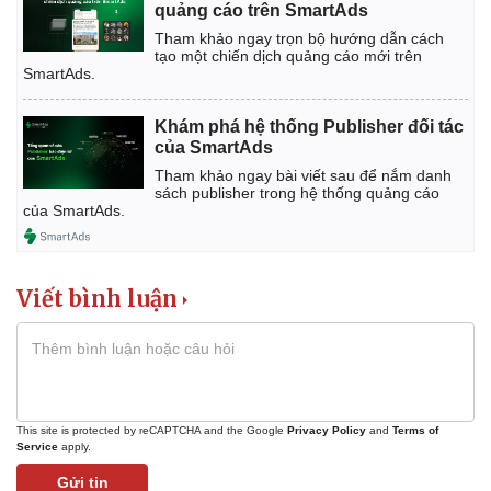
quảng cáo trên SmartAds
Tham khảo ngay trọn bộ hướng dẫn cách
tạo một chiến dịch quảng cáo mới trên
SmartAds.
Khám phá hệ thống Publisher đối tác
của SmartAds
Tham khảo ngay bài viết sau để nắm danh
sách publisher trong hệ thống quảng cáo
của SmartAds.
Viết bình luận
Kinh tế
Thị trường
Bất động sản
Giá vàng
Khởi nghiệp
Tiêu dùng
Tỷ giá
This site is protected by reCAPTCHA and the Google
Privacy Policy
and
Terms of
Service
apply.
Chứng khoán
Giá cà phê
Gửi tin