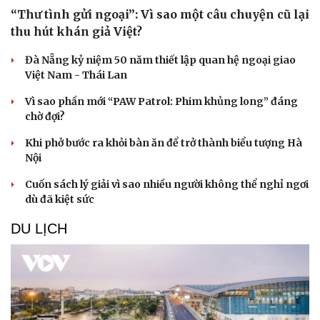
“Thư tình gửi ngoại”: Vì sao một câu chuyện cũ lại
thu hút khán giả Việt?
Đà Nẵng kỷ niệm 50 năm thiết lập quan hệ ngoại giao
Việt Nam - Thái Lan
Vì sao phần mới “PAW Patrol: Phim khủng long” đáng
chờ đợi?
Khi phở bước ra khỏi bàn ăn để trở thành biểu tượng Hà
Nội
Cuốn sách lý giải vì sao nhiều người không thể nghỉ ngơi
dù đã kiệt sức
DU LỊCH