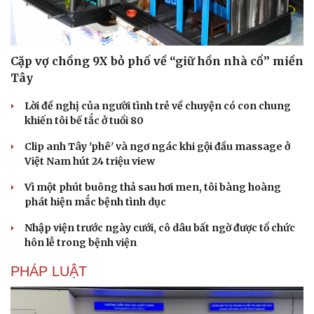
Hạt giống tâm hồn
Cặp vợ chồng 9X bỏ phố về “giữ hồn nhà cổ” miền
Tây
Lời đề nghị của người tình trẻ về chuyện có con chung
khiến tôi bế tắc ở tuổi 80
Clip anh Tây 'phê' và ngơ ngác khi gội đầu massage ở
Việt Nam hút 24 triệu view
Vì một phút buông thả sau hơi men, tôi bàng hoàng
phát hiện mắc bệnh tình dục
Nhập viện trước ngày cưới, cô dâu bất ngờ được tổ chức
hôn lễ trong bệnh viện
PHÁP LUẬT