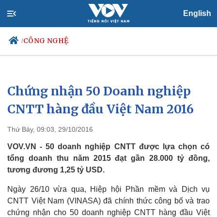
English
CÔNG NGHỆ
/
Chứng nhận 50 Doanh nghiệp
Chính trị
Xã hội
Đảng
Tin 24h
CNTT hàng đầu Việt Nam 2016
Tổ chức nhân sự
Dự báo thời tiết
Quốc hội
Giáo dục
Thứ Bảy, 09:03, 29/10/2016
Nhận diện sự thật
Dấu ấn VOV
Việc làm
VOV.VN - 50 doanh nghiệp CNTT được lựa chọn có
Biển đảo
tổng doanh thu năm 2015 đạt gần 28.000 tỷ đồng,
tương đương 1,25 tỷ USD.
Ngày 26/10 vừa qua, Hiệp hội Phần mềm và Dịch vụ
CNTT Việt Nam (VINASA) đã chính thức công bố và trao
chứng nhận cho 50 doanh nghiệp CNTT hàng đầu Việt