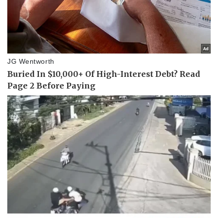
Vụ án
Vũ khí
Tin nóng
Việt Nam
Tư vấn luật
Phân tích