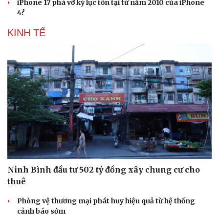
iPhone 17 phá vỡ kỷ lục tồn tại từ năm 2010 của iPhone
4?
KINH TẾ
Sức khỏe
Đời sống
Dinh dưỡng - món ngon
Nhà đẹp
Cây thuốc
Blog
Sản phụ khoa
Tình yêu - Gia đình
Nhi khoa
Nam khoa
Làm đẹp - giảm cân
Phòng mạch online
Ăn sạch sống khỏe
Ninh Bình đầu tư 502 tỷ đồng xây chung cư cho
thuê
Phòng vệ thương mại phát huy hiệu quả từ hệ thống
cảnh báo sớm