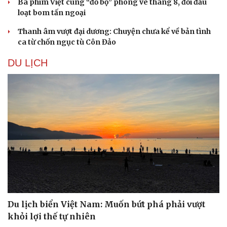
Ba phim Việt cùng “đổ bộ” phòng vé tháng 8, đối đầu
loạt bom tấn ngoại
Thanh âm vượt đại dương: Chuyện chưa kể về bản tình
ca từ chốn ngục tù Côn Đảo
DU LỊCH
Du lịch biển Việt Nam: Muốn bứt phá phải vượt
khỏi lợi thế tự nhiên