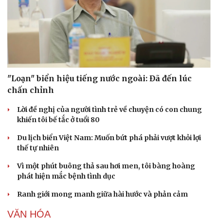
"Loạn" biển hiệu tiếng nước ngoài: Đã đến lúc
chấn chỉnh
Lời đề nghị của người tình trẻ về chuyện có con chung
khiến tôi bế tắc ở tuổi 80
Du lịch biển Việt Nam: Muốn bứt phá phải vượt khỏi lợi
Văn hóa
Giải trí
thế tự nhiên
Sân khấu - Điện ảnh
Nghệ sĩ
Vì một phút buông thả sau hơi men, tôi bàng hoàng
Văn học
Thời trang
phát hiện mắc bệnh tình dục
Âm nhạc
Sao Việt
Di sản
Ranh giới mong manh giữa hài hước và phản cảm
VĂN HÓA