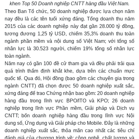
khen Top 50 Doanh nghiệp CNTT hàng đầu Việt Nam.
Theo Ban Tổ chức, 50 doanh nghiệp được lựa chọn năm
nay đều là các tên tuổi xứng đáng. Tổng doanh thu năm
2015 của các doanh nghiệp này đạt gần 28.000 tỷ đồng,
tương đương 1,25 tỷ USD, chiếm 35,3% doanh thu toàn
ngành phần mềm và nội dung số Việt Nam; với tổng số
nhân lực là 30.523 người, chiếm 19% tổng số nhân lực
toàn ngành.
Năm nay có gần 100 đề cử tham gia và đều phải trải qua
quá trình thẩm định khắt khe, dựa trên các chuẩn mực
quốc tế. Qua đó, Hội đồng (bao gồm các chuyên gia trong
ngành CNTT) đã chọn được 50 doanh nghiệp xuất sắc,
xứng đáng để trao Chứng nhận bao gồm: 20 doanh nghiệp
hàng đầu trong lĩnh vực BPO/ITO và KPO; 26 doanh
nghiệp trong lĩnh vực Phần mềm, Giải pháp và Dịch vụ
CNTT; bốn doanh nghiệp hàng đầu trong lĩnh vực Nội
dung số, Ứng dụng và Giải pháp cho Mobile. Đây là những
doanh nghiệp xuất sắc, thỏa mãn cao nhất các tiêu chí
đánh giá của chương trình về: công nghệ, chất lượng và