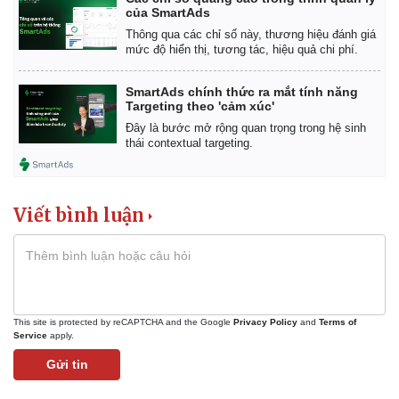
của SmartAds
Thông qua các chỉ số này, thương hiệu đánh giá
mức độ hiển thị, tương tác, hiệu quả chi phí.
SmartAds chính thức ra mắt tính năng
Targeting theo 'cảm xúc'
Đây là bước mở rộng quan trọng trong hệ sinh
thái contextual targeting.
Viết bình luận
Kinh tế
Thị trường
This site is protected by reCAPTCHA and the Google
Privacy Policy
and
Terms of
Bất động sản
Giá vàng
Service
apply.
Khởi nghiệp
Tiêu dùng
Gửi tin
Tỷ giá
Chứng khoán