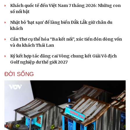
Khách quốc tế đến Việt Nam 7 tháng 2026: Những con
số nổi bật
Nhặt bỏ 'hạt sạn' để làng biển Đắk Lắk giữ chân du
khách
Cần Thơ cụ thể hóa “Ba kết nối”, xúc tiến đón dòng vốn
và du khách Thái Lan
Ký kết hợp tác đăng cai Vòng chung kết Giải Vô địch
Golf nghiệp dư thế giới 2027
ĐỜI SỐNG
Du lịch
Podcast
Tư vấn
Câu chuyện thời sự
Săn Tour
Đọc truyện đêm khuya
check-in
Cửa sổ tình yêu
Kể chuyện cho bé