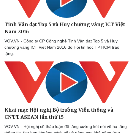
Thể thao
Ô tô - Xe máy
Bóng đá
Ô tô
Lịch thi đấu bóng đá
Xe máy
Tinh Vân đạt Top 5 và Huy chương vàng ICT Việt
Thế giới thể thao
Tư vấn
Nam 2016
eSports
Hậu trường
VOV.VN - Công ty CP Công nghệ Tinh Vân đạt Top 5 và Huy
chương vàng ICT Việt Nam 2016 do Hội tin học TP HCM trao
tặng.
Khai mạc Hội nghị Bộ trưởng Viễn thông và
CNTT ASEAN lần thứ 15
VOV.VN - Hội nghị sẽ thảo luận để tăng cường kết nối về hạ tầng
thông tin, thu hẹp khoảng cách số và năng cao khả năng ứng