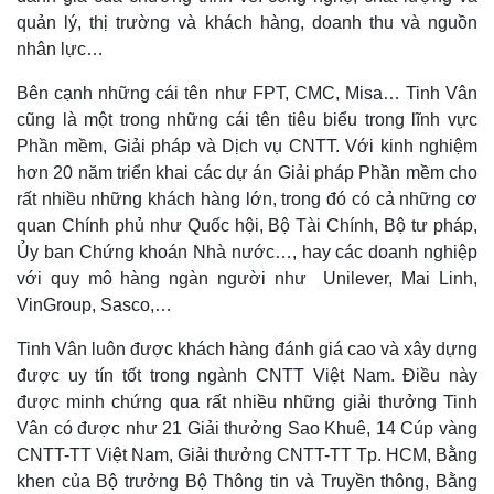
quản lý, thị trường và khách hàng, doanh thu và nguồn
nhân lực…
Bên cạnh những cái tên như FPT, CMC, Misa… Tinh Vân
cũng là một trong những cái tên tiêu biểu trong lĩnh vực
Phần mềm, Giải pháp và Dịch vụ CNTT. Với kinh nghiệm
hơn 20 năm triển khai các dự án Giải pháp Phần mềm cho
rất nhiều những khách hàng lớn, trong đó có cả những cơ
quan Chính phủ như Quốc hội, Bộ Tài Chính, Bộ tư pháp,
Ủy ban Chứng khoán Nhà nước…, hay các doanh nghiệp
với quy mô hàng ngàn người như Unilever, Mai Linh,
VinGroup, Sasco,…
Thế giới
Multimedia
Quan sát
Video
Tinh Vân luôn được khách hàng đánh giá cao và xây dựng
Cuộc sống đó đây
Ảnh
được uy tín tốt trong ngành CNTT Việt Nam. Điều này
Hồ sơ
E-Magazine
được minh chứng qua rất nhiều những giải thưởng Tinh
Infographic
Vân có được như 21 Giải thưởng Sao Khuê, 14 Cúp vàng
CNTT-TT Việt Nam, Giải thưởng CNTT-TT Tp. HCM, Bằng
khen của Bộ trưởng Bộ Thông tin và Truyền thông, Bằng