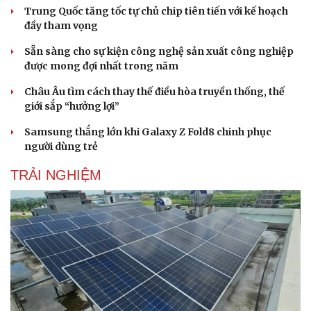
Trung Quốc tăng tốc tự chủ chip tiên tiến với kế hoạch
đầy tham vọng
Sẵn sàng cho sự kiện công nghệ sản xuất công nghiệp
được mong đợi nhất trong năm
Doanh nghiệp
Công nghệ
Thông tin doanh nghiệp
Sành điệu
Châu Âu tìm cách thay thế điều hòa truyền thống, thế
Doanh nghiệp 24h
Tin Công nghệ
giới sắp “hưởng lợi”
Doanh nhân
Trải nghiệm
Vì cộng đồng
Chuyển đổi số
Samsung thắng lớn khi Galaxy Z Fold8 chinh phục
người dùng trẻ
TRẢI NGHIỆM