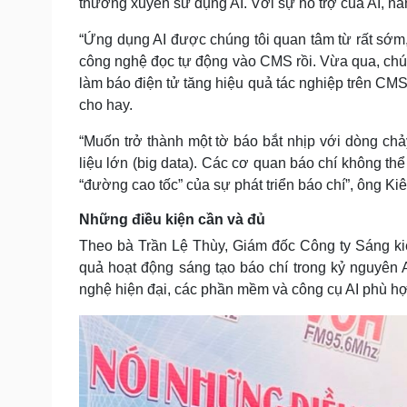
thường xuyên sử dụng AI. Với sự hỗ trợ của AI, nă
“Ứng dụng AI được chúng tôi quan tâm từ rất sớm, t
công nghệ đọc tự động vào CMS rồi. Vừa qua, chún
làm báo điện tử tăng hiệu quả tác nghiệp trên C
cho hay.
“Muốn trở thành một tờ báo bắt nhịp với dòng chả
liệu lớn (big data). Các cơ quan báo chí không t
“đường cao tốc” của sự phát triển báo chí”, ông K
Những điều kiện cần và đủ
Theo bà Trần Lệ Thùy, Giám đốc Công ty Sáng kiến 
quả hoạt động sáng tạo báo chí trong kỷ nguyên 
nghệ hiện đại, các phần mềm và công cụ AI phù hợ