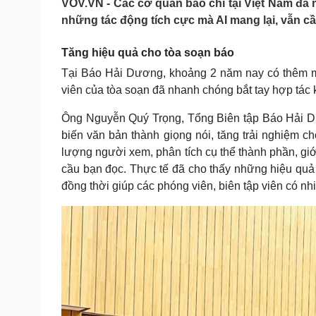
VOV.VN - Các cơ quan báo chí tại Việt Nam đã 
Tin nóng
Việt Nam
những tác động tích cực mà AI mang lại, vẫn cầ
Tư vấn luật
Phân tích
Tăng hiệu quả cho tòa soạn báo
Tại Báo Hải Dương, khoảng 2 năm nay có thêm một
Sức khỏe
Đời sống
viên của tòa soạn đã nhanh chóng bắt tay hợp tác k
Dinh dưỡng - món ngon
Nhà đẹp
Cây thuốc
Blog
Ông Nguyễn Quý Trọng, Tổng Biên tập Báo Hải Dư
Sản phụ khoa
Tình yêu - Gia đình
biến văn bản thành giọng nói, tăng trải nghiệm c
Nhi khoa
lượng người xem, phân tích cụ thể thành phần, giớ
Nam khoa
cầu bạn đọc. Thực tế đã cho thấy những hiệu qu
Làm đẹp - giảm cân
Phòng mạch online
đồng thời giúp các phóng viên, biên tập viên có nh
Ăn sạch sống khỏe
Cải chính