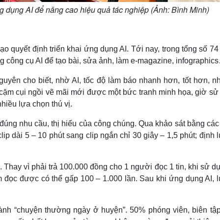
g dụng AI để nâng cao hiệu quả tác nghiệp (Ảnh: Bình Minh)
 quyết định triển khai ứng dụng AI. Tới nay, trong tổng số 7
g công cụ AI để tạo bài, sửa ảnh, làm e-magazine, infographic
yên cho biết, nhờ AI, tốc độ làm báo nhanh hơn, tốt hơn, nh
 cặm cụi ngồi vẽ mãi mới được một bức tranh minh họa, giờ sử
nhiều lựa chọn thú vị.
 đúng nhu cầu, thị hiếu của công chúng. Qua khảo sát bằng cá
p dài 5 – 10 phút sang clip ngắn chỉ 30 giây – 1,5 phút; định
. Thay vì phải trả 100.000 đồng cho 1 người đọc 1 tin, khi sử d
m đọc được có thể gấp 100 – 1.000 lần. Sau khi ứng dụng AI, 
hành “chuyện thường ngày ở huyện”. 50% phóng viên, biên tập