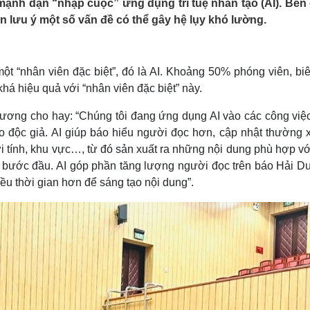
mạnh dạn “nhập cuộc” ứng dụng trí tuệ nhân tạo (AI). Bên
Lịch thi đấu bóng đá
Xe máy
n lưu ý một số vấn đề có thể gây hệ lụy khó lường.
Thế giới thể thao
Tư vấn
eSports
V
Hậu trường
 “nhân viên đặc biệt”, đó là AI. Khoảng 50% phóng viên, biê
Văn hóa
Giải trí
D
há hiệu quả với “nhân viên đặc biệt” này.
Sân khấu - Điện ảnh
Nghệ sĩ
Văn học
Thời trang
ơng cho hay: “Chúng tôi đang ứng dụng AI vào các công việ
Âm nhạc
Sao Việt
c
ho độc giả. AI giúp báo hiểu người đọc hơn, cập nhật thường 
Di sản
i tính, khu vực…, từ đó sản xuất ra những nội dung phù hợp v
ả bước đầu. AI góp phần tăng lượng người đọc trên báo Hải D
iều thời gian hơn để sáng tạo nội dung”.