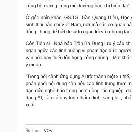
công bền vững trong môi trường báo chí hiện đại”,
Ở góc nhìn khác, GS.TS. Trần Quang Diệu, Học v
sinh thái báo chí Việt Nam, nơi mà các cơ quan bá
dùng chung để bớt đi sự lo ngại đối với những tác 
Còn Tiến sĩ - Nhà báo Trần Bá Dung lưu ý câu ch
ngăn ngửa các tình huống vi phạm đạo đức người l
văn hóa hay thiếu tôn trọng công chúng... Mặt khá
ý muốn.
“Trong bối cảnh ứng dụng AI trở thành một xu thế,
phân phối nội dung cần nêu cao tính trung thực, n
đạo đức nghề báo trong hoạt động tác nghiệp, đặc
dụng AI; cần có quy trình thẩm định, sàng lọc, ph
xuất.
Tag:
VOV