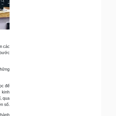
ồm các
c bước
 những
ọc để
 kinh
í, qua
ên số.
thành