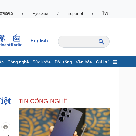
ສາລາວ
/
Русский
/
Español
/
ไทย
English
dcast
Radio
ệp
Công nghệ
Sức khỏe
Đời sống
Văn hóa
Giải trí
inh tế
Thị trường
ất động sản
Giá vàng
hởi nghiệp
Tiêu dùng
Tỷ giá
iệt
TIN CÔNG NGHỆ
Chứng khoán
Giá cà phê
oanh nghiệp
Công nghệ
hông tin doanh nghiệp
Sành điệu