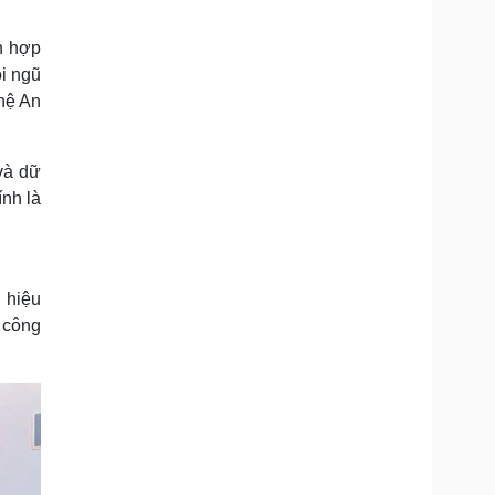
ch hợp
i ngũ
hệ An
và dữ
nh là
i hiệu
 công