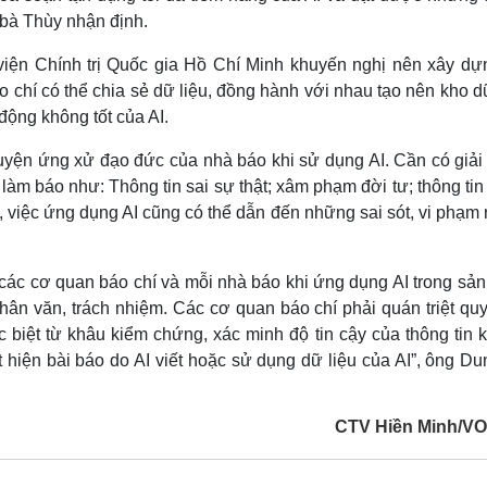
 bà Thùy nhận định.
iện Chính trị Quốc gia Hồ Chí Minh khuyến nghị nên xây dự
o chí có thể chia sẻ dữ liệu, đồng hành với nhau tạo nên kho d
động không tốt của AI.
uyện ứng xử đạo đức của nhà báo khi sử dụng AI. Cần có giải
àm báo như: Thông tin sai sự thật; xâm phạm đời tư; thông tin
c, việc ứng dụng AI cũng có thể dẫn đến những sai sót, vi phạm
 các cơ quan báo chí và mỗi nhà báo khi ứng dụng AI trong sản
hân văn, trách nhiệm. Các cơ quan báo chí phải quán triệt qu
 biệt từ khâu kiểm chứng, xác minh độ tin cậy của thông tin k
át hiện bài báo do AI viết hoặc sử dụng dữ liệu của AI”, ông D
CTV Hiền Minh/V