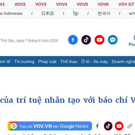
V1
VOV2
VOV3
VOV4
VOV5
VOV6
VOV GT
a Indonesia
/
日本語
/
ខ្មែរ
/
한국어
/
ພາ
Thứ Sáu, ngày 7 tháng 8 năm 2026
Po
inh tế
Thị trường
Pháp luật
Thể thao
Ô tô - Xe máy
Doanh nghi
Thế giới
Multimedia
K
Quan sát
Video
B
Cuộc sống đó đây
Ảnh
K
Hồ sơ
E-Magazine
ủa trí tuệ nhân tạo với báo chí V
Infographic
Thể thao
Ô tô - Xe máy
D
Bóng đá
Ô tô
T