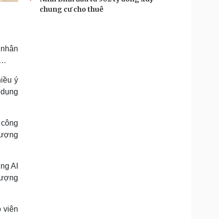
chung cư cho thuê
4 nhân
s…
iều ý
 dụng
c công
 lượng
ụng AI
lượng
 viên