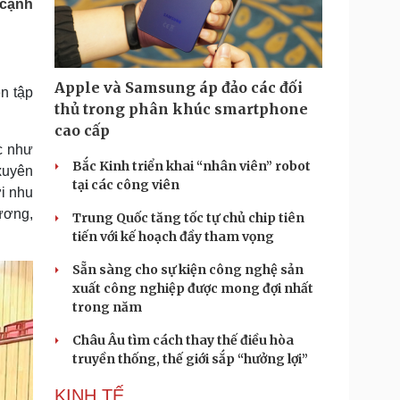
 cạnh
Doanh nghiệp 24h
Tin Công nghệ
Doanh nhân
Trải nghiệm
ì cộng đồng
Chuyển đổi số
Apple và Samsung áp đảo các đối
n tập
u lịch
Podcast
thủ trong phân khúc smartphone
Tư vấn
Câu chuyện thời sự
cao cấp
Săn Tour
Đọc truyện đêm khuya
c như
heck-in
Cửa sổ tình yêu
Bắc Kinh triển khai “nhân viên” robot
xuyên
Kể chuyện cho bé
tại các công viên
ới nhu
Hạt giống tâm hồn
ương,
Trung Quốc tăng tốc tự chủ chip tiên
tiến với kế hoạch đầy tham vọng
Sẵn sàng cho sự kiện công nghệ sản
xuất công nghiệp được mong đợi nhất
trong năm
Châu Âu tìm cách thay thế điều hòa
truyền thống, thế giới sắp “hưởng lợi”
KINH TẾ