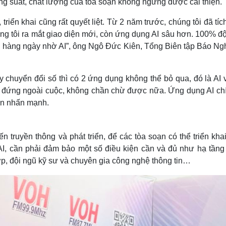
ng suất, chất lượng của tòa soạn không ngừng được cải thiện.
riển khai cũng rất quyết liệt. Từ 2 năm trước, chúng tôi đã tí
g tôi ra mắt giao diện mới, còn ứng dụng AI sâu hơn. 100% độ
MS hàng ngày nhờ AI”, ông Ngô Đức Kiên, Tổng Biên tập Báo Ng
y chuyển đổi số thì có 2 ứng dụng không thể bỏ qua, đó là AI 
hể đứng ngoài cuộc, không chần chừ được nữa. Ứng dụng AI chí
iên nhấn mạnh.
truyền thông và phát triển, để các tòa soạn có thể triển kha
AI, cần phải đảm bảo một số điều kiện cần và đủ như hạ tầng
p, đội ngũ kỹ sư và chuyên gia công nghệ thông tin…