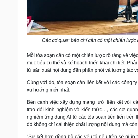
Các cơ quan báo chí cần có một chiến lược 
Mỗi tòa soạn cần có một chiến lược rõ ràng về việ
mục tiêu cụ thể và kế hoạch triển khai chi tiết. Phả
từ sản xuất nội dung đến phân phối và tương tác vớ
Cùng với đó, tòa soạn cần liên kết với các công t
xu hướng mới nhất.
Bên cạnh việc xây dựng mạng lưới liên kết với cá
trao đổi kinh nghiệm và kiến thức…, các cơ quan
nghiệm ứng dụng AI từ các tòa soạn tiên tiến trên 
đó không chỉ cải thiện chất lượng nội dung mà còn
“Sự kết hợp đồng bộ các yếu tố nêu trên sẽ giúp 