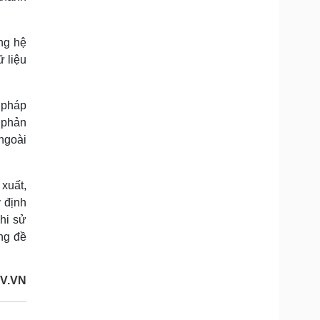
ng hệ
ữ liệu
 pháp
 phản
 ngoài
 xuất,
y định
hi sử
ung đề
OV.VN