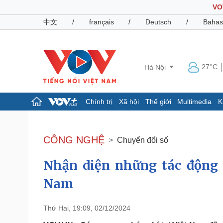
VO
中文
/
français
/
Deutsch
/
Bahas
27°C
Hà Nội
Chính trị
Xã hội
Thế giới
Multimedia
K
Chính trị
Xã hội
Đảng
Tin 24h
CÔNG NGHỆ
Chuyển đổi số
Tổ chức nhân sự
Dự báo thời tiết
Quốc hội
Giáo dục
Nhận diện những tác động c
Nhận diện sự thật
Dấu ấn VOV
Việc làm
Nam
Biển đảo
Pháp luật
Quân sự - Quốc phòng
Thứ Hai, 19:09, 02/12/2024
Vụ án
Vũ khí