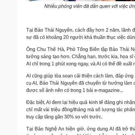
Nhiều phóng viên đã dần quen với việc ứn
Tại Báo Thái Nguyên, cách đây hơn 2 năm, lãnh đạo
sự đã có khoảng 20 người khá thuần thục việc dùn
Ông Chu Thế Hà, Phó Tổng Biên tập Báo Thái Ngu
tưởng sáng tạo hơn. Chẳng hạn, trước kia, họa sĩ
AI chỉ trong 1 phút xong ngay, và AI có thể đề xuất 
AI cũng giúp tòa soạn cải thiện cách làm, đáp ứng
cụ AI, Báo Thái Nguyên đã chuyển từ hướng làm cli
được số ảnh nên có trong 1 bài e-magazine...
Đặc biệt, AI đem lại hiệu quả kinh tế đáng ghi nhận
chỉ mất vài triệu đồng/tháng mà số lượng tác phẩ
truy cập tăng gần 30% so với trước.
Tại Báo Nghệ An hiện giờ, ứng dụng AI đã trở t