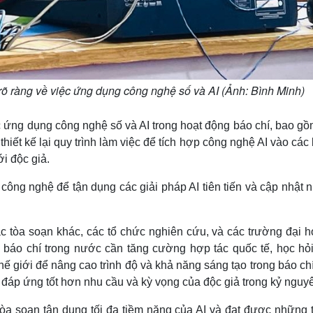
rõ ràng về việc ứng dụng công nghệ số và AI (Ảnh: Bình Minh)
c ứng dụng công nghệ số và AI trong hoạt động báo chí, bao g
i thiết kế lại quy trình làm việc để tích hợp công nghệ AI vào cá
i độc giả.
y công nghệ để tận dụng các giải pháp AI tiên tiến và cập nhật
c tòa soạn khác, các tổ chức nghiên cứu, và các trường đại h
 báo chí trong nước cần tăng cường hợp tác quốc tế, học hỏi
thế giới để nâng cao trình độ và khả năng sáng tạo trong báo ch
 đáp ứng tốt hơn nhu cầu và kỳ vọng của độc giả trong kỷ nguy
tòa soạn tận dụng tối đa tiềm năng của AI và đạt được những 