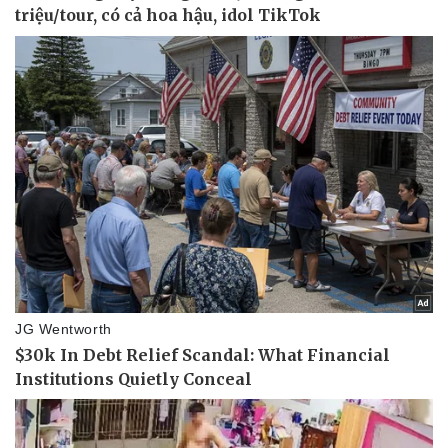
Sản phụ khoa
Tình yêu - Gia đình
Nhi khoa
Nam khoa
Làm đẹp - giảm cân
Phòng mạch online
Ăn sạch sống khỏe