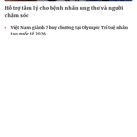
Hỗ trợ tâm lý cho bệnh nhân ung thư và người
chăm sóc
Việt Nam giành 7 huy chương tại Olympic Trí tuệ nhân
tạo quốc tế 2026
Ban hành danh mục trang thiết bị phục vụ ứng phó tình
trạng khẩn cấp
Nâng cấp, tôn tạo Nghĩa trang liệt sĩ Việt - Lào
Ngư dân Quảng Ngãi thay đổi tư duy đánh bắt, chấp
hành nghiêm quy định IUU
PHÁP LUẬT