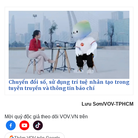
Chuyển đổi số, sử dụng trí tuệ nhân tạo trong
tuyên truyền và thông tin báo chí
Lưu Sơn/VOV-TPHCM
Mời quý độc giả theo dõi VOV.VN trên
Thêm VOV trên Google