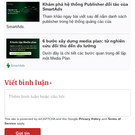
Khám phá hệ thống Publisher đối tác của
SmartAds
Tham khảo ngay bài viết sau để nắm danh sách
publisher trong hệ thống quảng cáo của
SmartAds.
6 bước xây dựng media plan: từ nghiên
cứu đối thủ đến đo lường
Dưới đây là chi tiết các bước quan trọng để lập
một Media Plan.
Viết bình luận
This site is protected by reCAPTCHA and the Google
Privacy Policy
and
Terms of
Service
apply.
Gửi tin