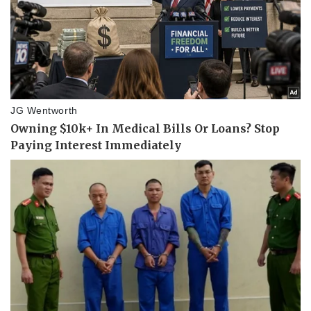
Văn hóa
Giải trí
Sân khấu - Điện ảnh
Nghệ sĩ
Văn học
Thời trang
Âm nhạc
Sao Việt
Di sản