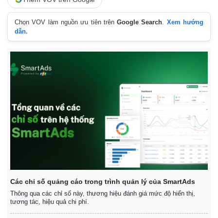
Chọn VOV làm nguồn ưu tiên trên
Google Search
.
Xem hướng
dẫn.
Doanh nghiệp
Công nghệ
Thông tin doanh nghiệp
Sành điệu
Doanh nghiệp 24h
Tin Công nghệ
Doanh nhân
Trải nghiệm
Vì cộng đồng
Chuyển đổi số
Các chỉ số quảng cáo trong trình quản lý của SmartAds
Thông qua các chỉ số này, thương hiệu đánh giá mức độ hiển thị,
tương tác, hiệu quả chi phí.