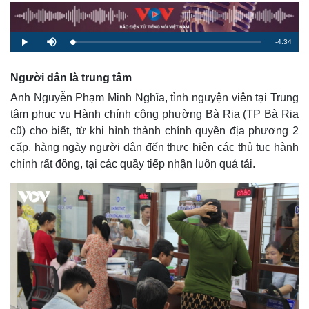
R
-
4:34
L
P
M
o
l
u
a
a
t
e
d
y
e
e
Người dân là trung tâm
d
m
:
2
Anh Nguyễn Phạm Minh Nghĩa, tình nguyện viên tại Trung
.
a
2
tâm phục vụ Hành chính công phường Bà Rịa (TP Bà Rịa
4
%
i
cũ) cho biết, từ khi hình thành chính quyền địa phương 2
cấp, hàng ngày người dân đến thực hiện các thủ tục hành
n
chính rất đông, tại các quầy tiếp nhận luôn quá tải.
i
n
g
T
i
m
e