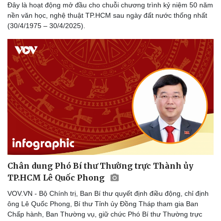
Đây là hoạt động mở đầu cho chuỗi chương trình kỷ niệm 50 năm
nền văn học, nghệ thuật TP.HCM sau ngày đất nước thống nhất
(30/4/1975 – 30/4/2025).
Du lịch
Podcast
Tư vấn
Câu chuyện thời sự
Săn Tour
Đọc truyện đêm khuya
check-in
Cửa sổ tình yêu
Kể chuyện cho bé
Hạt giống tâm hồn
Chân dung Phó Bí thư Thường trực Thành ủy
TP.HCM Lê Quốc Phong
VOV.VN - Bộ Chính trị, Ban Bí thư quyết định điều động, chỉ định
ông Lê Quốc Phong, Bí thư Tỉnh ủy Đồng Tháp tham gia Ban
Chấp hành, Ban Thường vụ, giữ chức Phó Bí thư Thường trực