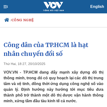
English
CÔNG NGHỆ
/
Công dân của TP.HCM là hạt
Chính trị
Xã hội
Đảng
Tin 24h
nhân chuyển đổi số
Tổ chức nhân sự
Dự báo thời tiết
Quốc hội
Giáo dục
Thứ Hai, 18:27, 20/10/2025
Nhận diện sự thật
Dấu ấn VOV
Việc làm
VOV.VN - TP.HCM đang đẩy mạnh xây dựng đô thị
Biển đảo
thông minh, trong đó có quy hoạch lại các đô thị trung
tâm và vệ tinh, đồng thời ứng dụng công nghệ số vào
quản lý. Định hướng này hướng tới mục tiêu đưa
thành phố trở thành một đô thị được vận hành thông
minh, xứng tầm đầu tàu kinh tế cả nước.