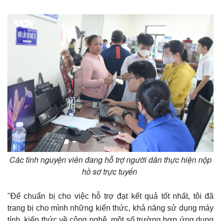
Thế giới
Multimedia
Quan sát
Video
Cuộc sống đó đây
Ảnh
Hồ sơ
E-Magazine
Infographic
Các tình nguyện viên đang hỗ trợ người dân thực hiện nộp
hồ sơ trực tuyến
"Để chuẩn bị cho việc hỗ trợ đạt kết quả tốt nhất, tôi đã
trang bị cho mình những kiến thức, khả năng sử dụng máy
tính, kiến thức về công nghệ, một số trường hợp ứng dụng