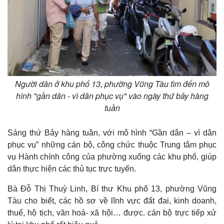
Người dân ở khu phố 13, phường Vũng Tàu tìm đến mô
hình "gần dân - vì dân phục vụ" vào ngày thứ bảy hàng
tuần
Sáng thứ Bảy hàng tuần, với mô hình “Gần dân – vì dân
Kinh tế
Thị trường
phục vụ” những cán bộ, công chức thuộc Trung tâm phục
Bất động sản
Giá vàng
vụ Hành chính công của phường xuống các khu phố, giúp
Khởi nghiệp
Tiêu dùng
dân thực hiện các thủ tục trực tuyến.
Tỷ giá
Chứng khoán
Bà Đỗ Thị Thuỳ Linh, Bí thư Khu phố 13, phường Vũng
Giá cà phê
Tàu cho biết, các hồ sơ về lĩnh vực đất đai, kinh doanh,
thuế, hộ tịch, văn hoá- xã hội… được. cán bộ trực tiếp xử