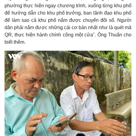
phường thực hiện ngay chương trình, xuống từng khu phố
để hướng dẫn cho khu phố trưởng, ban lãnh đạo khu phố
để làm sao cả khu phố nắm được chuyển đổi số. Người
dân phải nắm được những cái cơ bản nhất như là quét mã
QR, thực hiện hành chính công một cửa". Ông Thuấn cho
biết thêm.
Thể thao
Ô tô - Xe máy
Bóng đá
Ô tô
Lịch thi đấu bóng đá
Xe máy
Thế giới thể thao
Tư vấn
eSports
Hậu trường