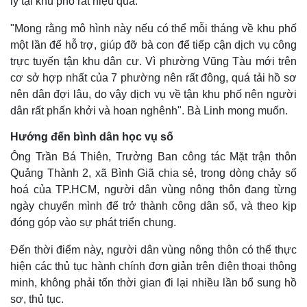
lý tại khu phố rất hiệu quả.
"Mong rằng mô hình này nếu có thể mỗi tháng về khu phố
một lần để hỗ trợ, giúp đỡ bà con để tiếp cận dịch vụ công
trực tuyến tận khu dân cư. Vì phường Vũng Tàu mới trên
cơ sở hợp nhất của 7 phường nên rất đông, quá tải hồ sơ
nên dân đợi lâu, do vậy dịch vụ về tận khu phố nên người
dân rất phấn khởi và hoan nghênh". Bà Linh mong muốn.
Hướng đến bình dân học vụ số
Ông Trần Bá Thiên, Trưởng Ban công tác Mặt trận thôn
Quảng Thành 2, xã Bình Giã chia sẻ, trong dòng chảy số
hoá của TP.HCM, người dân vùng nông thôn đang từng
ngày chuyển mình để trở thành công dân số, và theo kịp
đóng góp vào sự phát triển chung.
Đến thời điểm này, người dân vùng nông thôn có thể thực
hiện các thủ tục hành chính đơn giản trên điện thoại thông
minh, không phải tốn thời gian đi lại nhiều lần bổ sung hồ
sơ, thủ tục.