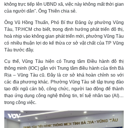
không trực tiếp lên UBND xã, việc này không mất thời gian
của người dân". Ông Thiên chia sẻ.
Ông Vũ Hồng Thuấn, Phó Bí thư Đảng ủy phường Vũng
Tàu, TP.HCM cho biết, trong định hướng phát triển đô thị,
Pháp luật
Quân sự - Quốc phòng
hoà nhịp vào không gian phát triển mới, phường Vũng Tàu
Vụ án
Vũ khí
Tin nóng
Việt Nam
có nhiều thuận lợi do kế thừa cơ sở vật chất của TP Vũng
Tư vấn luật
Phân tích
Tàu trước đây.
Cụ thể, Vũng Tàu hiện có Trung tâm Điều hành đô thị
thông minh (IOC) gắn với Trung tâm điều hành của tỉnh Bà
Rịa – Vũng Tàu cũ. Đây là cơ sở khá hoàn chỉnh so với
các địa phương khác. Phường Vũng Tàu sẽ tập trung đào
tạo đội ngũ cán bộ, công chức, người lao động để thành
thạo ứng dụng công nghệ thông tin, trí tuệ nhân tạo (AI)…
trong công việc.