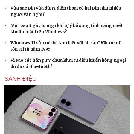
Vừa sạc pin vừa dùng điện thoại có hại pin như nhiều
người vẫn nghĩ?
Microsoft gây lo ngại khi tự ý bổ sung tính năng quét
khuôn mặt trên Windows?
Windows 11 sắp nói lời tạm biệt với “di sản” Microsoft
Sức khỏe
Đời sống
tồn tại từ năm 1995
Dinh dưỡng - món ngon
Nhà đẹp
Vì sao các hãng TV chưa khai tử điều khiển hồng ngoại
Cây thuốc
Blog
dù đã có Bluetooth?
Sản phụ khoa
Tình yêu - Gia đình
Nhi khoa
SÀNH ĐIỆU
Nam khoa
Làm đẹp - giảm cân
Phòng mạch online
Ăn sạch sống khỏe