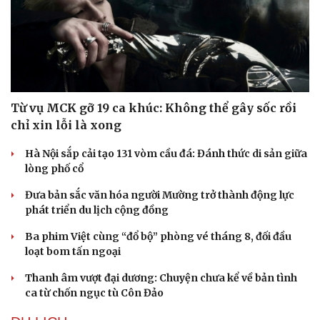
Từ vụ MCK gỡ 19 ca khúc: Không thể gây sốc rồi
chỉ xin lỗi là xong
Hà Nội sắp cải tạo 131 vòm cầu đá: Đánh thức di sản giữa
lòng phố cổ
Đưa bản sắc văn hóa người Mường trở thành động lực
phát triển du lịch cộng đồng
Ba phim Việt cùng “đổ bộ” phòng vé tháng 8, đối đầu
loạt bom tấn ngoại
Du lịch
Podcast
Tư vấn
Câu chuyện thời sự
Thanh âm vượt đại dương: Chuyện chưa kể về bản tình
Săn Tour
Đọc truyện đêm khuya
ca từ chốn ngục tù Côn Đảo
check-in
Cửa sổ tình yêu
Kể chuyện cho bé