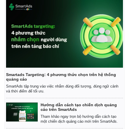
Smartads Targeting: 4 phương thức chọn trên hệ thống
quảng cáo
SmartAds tập trung vào việc nhắm đúng đối tượng, đúng ngữ cảnh
và thời điểm để tối ưu.
Kinh tế
Thị trường
Hướng dẫn cách tạo chiến dịch quảng
Bất động sản
Giá vàng
cáo trên SmartAds
Khởi nghiệp
Tiêu dùng
Tham khảo ngay trọn bộ hướng dẫn cách tạo
Tỷ giá
một chiến dịch quảng cáo mới trên SmartAds.
Chứng khoán