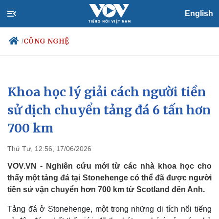
English
CÔNG NGHỆ
/
Khoa học lý giải cách người tiền
Chính trị
Xã hội
Đảng
Tin 24h
sử dịch chuyển tảng đá 6 tấn hơn
Tổ chức nhân sự
Dự báo thời tiết
700 km
Quốc hội
Giáo dục
Nhận diện sự thật
Dấu ấn VOV
Việc làm
Thứ Tư, 12:56, 17/06/2026
Biển đảo
VOV.VN - Nghiên cứu mới từ các nhà khoa học cho
thấy một tảng đá tại Stonehenge có thể đã được người
tiền sử vận chuyển hơn 700 km từ Scotland đến Anh.
Tảng đá ở Stonehenge, một trong những di tích nổi tiếng