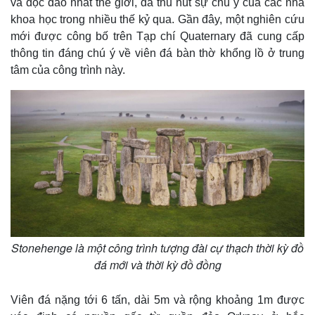
và độc đáo nhất thế giới, đã thu hút sự chú ý của các nhà
khoa học trong nhiều thế kỷ qua. Gần đây, một nghiên cứu
mới được công bố trên Tạp chí Quaternary đã cung cấp
thông tin đáng chú ý về viên đá bàn thờ khổng lồ ở trung
tâm của công trình này.
Stonehenge là một công trình tượng đài cự thạch thời kỳ đồ
đá mới và thời kỳ đồ đồng
Viên đá nặng tới 6 tấn, dài 5m và rộng khoảng 1m được