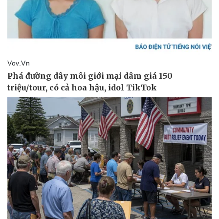
Vụ án
Vũ khí
Tin nóng
Việt Nam
Tư vấn luật
Phân tích