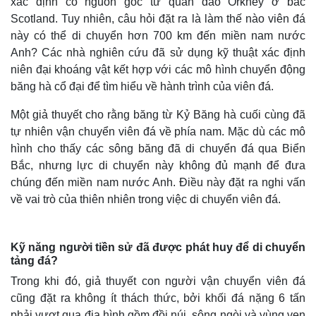
xác định có nguồn gốc từ quần đảo Orkney ở bắc
Scotland. Tuy nhiên, câu hỏi đặt ra là làm thế nào viên đá
này có thể di chuyển hơn 700 km đến miền nam nước
Anh? Các nhà nghiên cứu đã sử dụng kỹ thuật xác định
niên đại khoáng vật kết hợp với các mô hình chuyển động
băng hà cổ đại để tìm hiểu về hành trình của viên đá.
Một giả thuyết cho rằng băng từ Kỷ Băng hà cuối cùng đã
tự nhiên vận chuyển viên đá về phía nam. Mặc dù các mô
hình cho thấy các sông băng đã di chuyển đá qua Biển
Bắc, nhưng lực di chuyển này không đủ mạnh để đưa
chúng đến miền nam nước Anh. Điều này đặt ra nghi vấn
về vai trò của thiên nhiên trong việc di chuyển viên đá.
Kỹ năng người tiền sử đã được phát huy để di chuyển
tảng đá?
Trong khi đó, giả thuyết con người vận chuyển viên đá
cũng đặt ra không ít thách thức, bởi khối đá nặng 6 tấn
phải vượt qua địa hình gồm đồi núi, sông ngòi và vùng ven