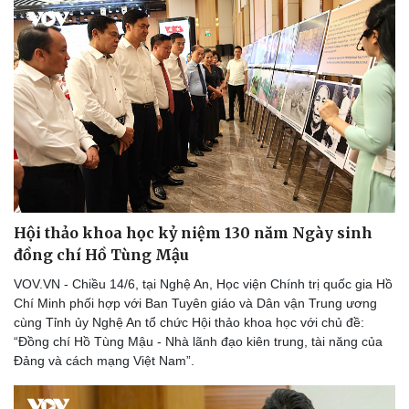
Thể thao
Ô tô - Xe máy
Bóng đá
Ô tô
Lịch thi đấu bóng đá
Xe máy
Thế giới thể thao
Tư vấn
eSports
Hậu trường
Hội thảo khoa học kỷ niệm 130 năm Ngày sinh
đồng chí Hồ Tùng Mậu
VOV.VN - Chiều 14/6, tại Nghệ An, Học viện Chính trị quốc gia Hồ
Chí Minh phối hợp với Ban Tuyên giáo và Dân vận Trung ương
cùng Tỉnh ủy Nghệ An tổ chức Hội thảo khoa học với chủ đề:
“Đồng chí Hồ Tùng Mậu - Nhà lãnh đạo kiên trung, tài năng của
Đảng và cách mạng Việt Nam”.