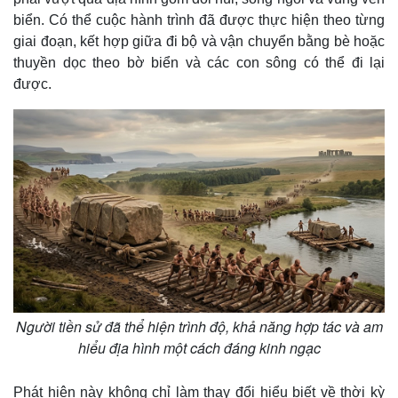
biển. Có thể cuộc hành trình đã được thực hiện theo từng
giai đoạn, kết hợp giữa đi bộ và vận chuyển bằng bè hoặc
thuyền dọc theo bờ biển và các con sông có thể đi lại
được.
Thế giới
Multimedia
Quan sát
Video
Cuộc sống đó đây
Ảnh
Hồ sơ
E-Magazine
Người tiền sử đã thể hiện trình độ, khả năng hợp tác và am
Infographic
hiểu địa hình một cách đáng kinh ngạc
Phát hiện này không chỉ làm thay đổi hiểu biết về thời kỳ