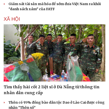
Giám sát tài sản mã hóa để sớm đưa Việt Nam ra khỏi
"danh sách xám" của FATF
XÃ HỘI
Văn hóa
Giải trí
Sân khấu - Điện ảnh
Nghệ sĩ
Văn học
Thời trang
Tìm thấy hài cốt 2 liệt sĩ ở Đà Nẵng từ thông tin
Âm nhạc
Sao Việt
nhân dân cung cấp
Di sản
Thôn có 95% đồng bào dân tộc Dao ở Lào Cai được công
nhận "Thôn số"