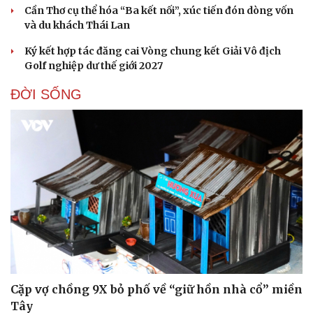
Cần Thơ cụ thể hóa “Ba kết nối”, xúc tiến đón dòng vốn
và du khách Thái Lan
Ký kết hợp tác đăng cai Vòng chung kết Giải Vô địch
Golf nghiệp dư thế giới 2027
ĐỜI SỐNG
Cặp vợ chồng 9X bỏ phố về “giữ hồn nhà cổ” miền
Tây