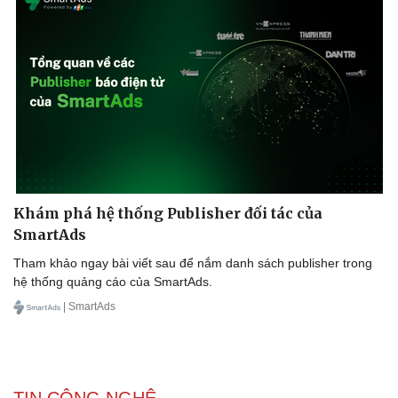
Doanh nghiệp
Công nghệ
Thông tin doanh nghiệp
Sành điệu
Doanh nghiệp 24h
Tin Công nghệ
Doanh nhân
Trải nghiệm
Vì cộng đồng
Chuyển đổi số
Khám phá hệ thống Publisher đối tác của
SmartAds
Tham khảo ngay bài viết sau để nắm danh sách publisher trong
hệ thống quảng cáo của SmartAds.
| SmartAds