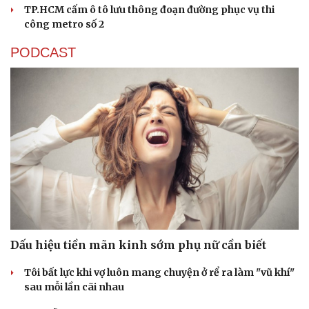
TP.HCM cấm ô tô lưu thông đoạn đường phục vụ thi
công metro số 2
PODCAST
Văn hóa
Giải trí
Sân khấu - Điện ảnh
Nghệ sĩ
Văn học
Thời trang
Dấu hiệu tiền mãn kinh sớm phụ nữ cần biết
Âm nhạc
Sao Việt
Di sản
Tôi bất lực khi vợ luôn mang chuyện ở rể ra làm "vũ khí"
sau mỗi lần cãi nhau