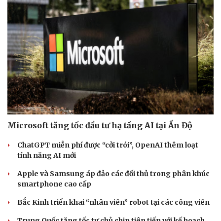
Doanh nghiệp
Công nghệ
Thông tin doanh nghiệp
Sành điệu
Doanh nghiệp 24h
Tin Công nghệ
Doanh nhân
Trải nghiệm
Vì cộng đồng
Chuyển đổi số
Microsoft tăng tốc đầu tư hạ tầng AI tại Ấn Độ
ChatGPT miễn phí được “cởi trói”, OpenAI thêm loạt
tính năng AI mới
Apple và Samsung áp đảo các đối thủ trong phân khúc
smartphone cao cấp
Bắc Kinh triển khai “nhân viên” robot tại các công viên
Trung Quốc tăng tốc tự chủ chip tiên tiến với kế hoạch