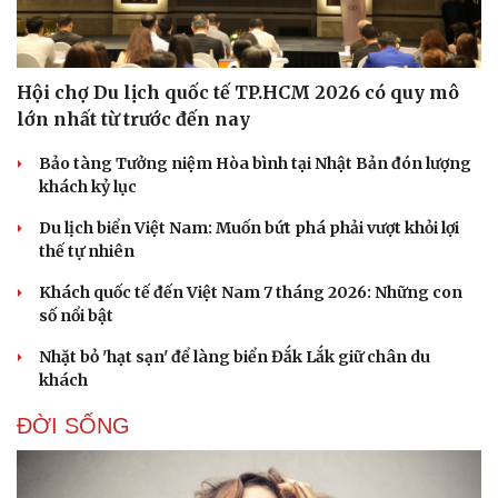
Hội chợ Du lịch quốc tế TP.HCM 2026 có quy mô
lớn nhất từ trước đến nay
Bảo tàng Tưởng niệm Hòa bình tại Nhật Bản đón lượng
khách kỷ lục
Du lịch biển Việt Nam: Muốn bứt phá phải vượt khỏi lợi
thế tự nhiên
Khách quốc tế đến Việt Nam 7 tháng 2026: Những con
số nổi bật
Nhặt bỏ 'hạt sạn' để làng biển Đắk Lắk giữ chân du
khách
Du lịch
Podcast
Tư vấn
Câu chuyện thời sự
ĐỜI SỐNG
Săn Tour
Đọc truyện đêm khuya
check-in
Cửa sổ tình yêu
Kể chuyện cho bé