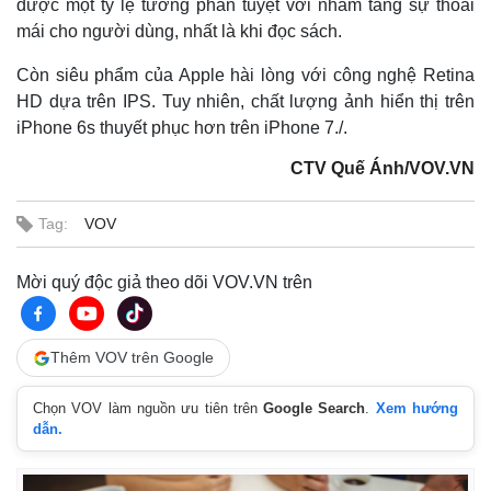
được một tỷ lệ tương phản tuyệt vời nhằm tăng sự thoải
mái cho người dùng, nhất là khi đọc sách.
Còn siêu phẩm của Apple hài lòng với công nghệ Retina
HD dựa trên IPS. Tuy nhiên, chất lượng ảnh hiển thị trên
iPhone 6s thuyết phục hơn trên iPhone 7./.
CTV Quế Ánh/VOV.VN
Tag:
VOV
Mời quý độc giả theo dõi VOV.VN trên
Thêm VOV trên Google
Chọn VOV làm nguồn ưu tiên trên
Google Search
.
Xem hướng
dẫn.