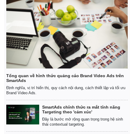
Tổng quan về hình thức quảng cáo Brand Video Ads trên
SmartAds
Định nghĩa, vị trí hiển thị, quy cách nội dung, cách thiết lập và tối ưu
Brand Video Ads.
Kinh tế
Thị trường
SmartAds chính thức ra mắt tính năng
Bất động sản
Giá vàng
Targeting theo 'cảm xúc'
Khởi nghiệp
Tiêu dùng
Đây là bước mở rộng quan trọng trong hệ sinh
Tỷ giá
thái contextual targeting.
Chứng khoán