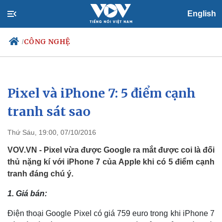
English
CÔNG NGHỆ
/
Pixel và iPhone 7: 5 điểm cạnh
Chính trị
Xã hội
Đảng
Tin 24h
tranh sát sao
Tổ chức nhân sự
Dự báo thời tiết
Quốc hội
Giáo dục
Thứ Sáu, 19:00, 07/10/2016
Nhận diện sự thật
Dấu ấn VOV
Việc làm
VOV.VN - Pixel vừa được Google ra mắt được coi là đối
Biển đảo
thủ nặng kí với iPhone 7 của Apple khi có 5 điểm cạnh
tranh đáng chú ý.
1. Giá bán:
Điện thoại Google Pixel có giá 759 euro trong khi iPhone 7