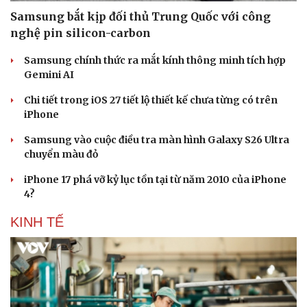
Samsung bắt kịp đối thủ Trung Quốc với công
nghệ pin silicon-carbon
Samsung chính thức ra mắt kính thông minh tích hợp
Gemini AI
Chi tiết trong iOS 27 tiết lộ thiết kế chưa từng có trên
Sức khỏe
Đời sống
iPhone
Dinh dưỡng - món ngon
Nhà đẹp
Cây thuốc
Blog
Samsung vào cuộc điều tra màn hình Galaxy S26 Ultra
Sản phụ khoa
Tình yêu - Gia đình
chuyển màu đỏ
Nhi khoa
iPhone 17 phá vỡ kỷ lục tồn tại từ năm 2010 của iPhone
Nam khoa
4?
Làm đẹp - giảm cân
Phòng mạch online
KINH TẾ
Ăn sạch sống khỏe