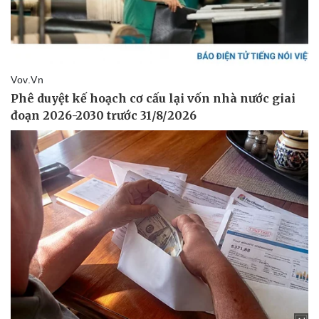
Vụ án
Vũ khí
Tin nóng
Việt Nam
Tư vấn luật
Phân tích