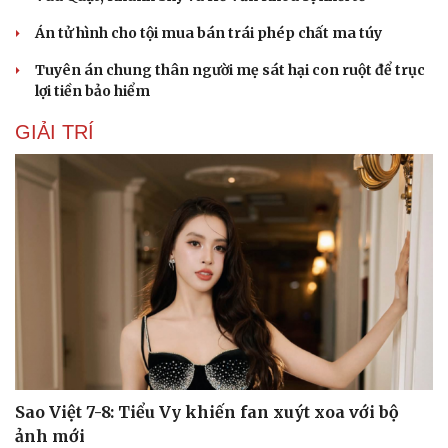
Án tử hình cho tội mua bán trái phép chất ma túy
Tuyên án chung thân người mẹ sát hại con ruột để trục
lợi tiền bảo hiểm
GIẢI TRÍ
Sao Việt 7-8: Tiểu Vy khiến fan xuýt xoa với bộ
Cải chính
ảnh mới