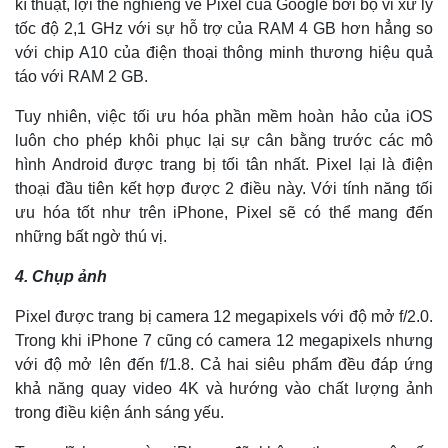
kĩ thuật, lợi thế nghiêng về Pixel của Google bởi bộ vi xử lý
tốc độ 2,1 GHz với sự hỗ trợ của RAM 4 GB hơn hẳng so
với chip A10 của điện thoại thông minh thương hiệu quả
táo với RAM 2 GB.
Tuy nhiên, việc tối ưu hóa phần mềm hoàn hảo của iOS
luôn cho phép khôi phục lại sự cân bằng trước các mô
hình Android được trang bị tối tân nhất. Pixel lại là điện
thoại đầu tiên kết hợp được 2 điều này. Với tính năng tối
ưu hóa tốt như trên iPhone, Pixel sẽ có thể mang đến
những bất ngờ thú vị.
4. Chụp ảnh
Thế giới
Multimedia
Quan sát
Video
Pixel được trang bị camera 12 megapixels với độ mở f/2.0.
Cuộc sống đó đây
Ảnh
Trong khi iPhone 7 cũng có camera 12 megapixels nhưng
Hồ sơ
E-Magazine
với độ mở lên đến f/1.8. Cả hai siêu phẩm đều đáp ứng
Infographic
khả năng quay video 4K và hướng vào chất lượng ảnh
trong điều kiện ánh sáng yếu.