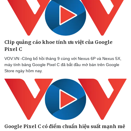
Thể thao
Ô tô - Xe máy
Bóng đá
Ô tô
Lịch thi đấu bóng đá
Xe máy
Thế giới thể thao
Tư vấn
eSports
Hậu trường
Clip quảng cáo khoe tính ưu việt của Google
Pixel C
VOV.VN -Công bố hồi tháng 9 cùng với Nexus 6P và Nexus 5X,
máy tính bảng Google Pixel C đã bắt đầu mở bán trên Google
Store ngày hôm nay.
Google Pixel C có điểm chuẩn hiệu suất mạnh mẽ