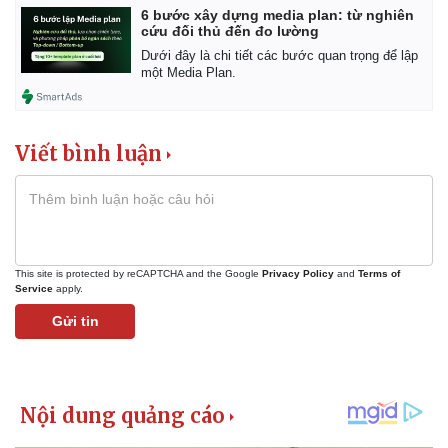
Giá cà phê
6 bước xây dựng media plan: từ nghiên
cứu đối thủ đến đo lường
Dưới đây là chi tiết các bước quan trọng để lập
một Media Plan.
Viết bình luận
This site is protected by reCAPTCHA and the Google
Privacy Policy
and
Terms of
Service
apply.
Gửi tin