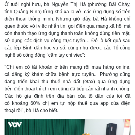
Ở tuổi nghỉ hưu, bà Nguyễn Thị Hà (phường Bãi Cháy,
tỉnh Quảng Ninh) từng khá xa lạ với các ứng dụng số trên
điện thoại thông minh. Nhưng giờ đây, bà Hà không chỉ
quen thuộc với việc nhắn tin, gọi điện qua mạng xã hội mà
còn thành thạo ứng dụng thanh toán không dùng tiền mặt,
sử dụng các dịch vụ công trực tuyến… Đó là kết quả sau
các lớp Bình dân học vụ số, cũng như được các Tổ công
nghệ số cộng đồng “cầm tay chỉ việc”:
"Chị em có tài khoản ở trên mạng rồi mua hàng online,
cả đăng ký khám chữa bệnh trực tuyến... Phường cũng
đang triển khai thu thuế nhà đất (etax) qua ứng dụng
trên điện thoại thì chị em cũng đã tiếp cận rất nhanh chóng.
Các hộ gia đình trên địa bàn của tổ dân của tôi đã
có khoảng 60% chị em tự nộp thuế qua app của điện
thoại rồi", bà Hà cho biết.