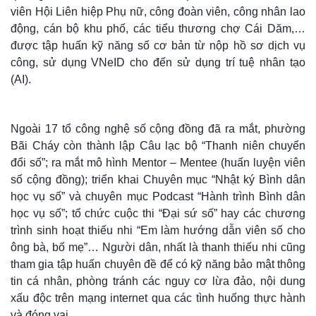
viên Hội Liên hiệp Phụ nữ, công đoàn viên, công nhân lao
động, cán bộ khu phố, các tiểu thương chợ Cái Dăm,…
được tập huấn kỹ năng số cơ bản từ nộp hồ sơ dịch vụ
công, sử dụng VNeID cho đến sử dụng trí tuệ nhân tạo
(AI).
Ngoài 17 tổ công nghệ số cộng đồng đã ra mắt, phường
Bãi Cháy còn thành lập Câu lạc bộ “Thanh niên chuyển
đổi số”; ra mắt mô hình Mentor – Mentee (huấn luyện viên
số cộng đồng); triển khai Chuyên mục “Nhật ký Bình dân
học vụ số” và chuyên mục Podcast “Hành trình Bình dân
Thế giới
Multimedia
học vụ số”; tổ chức cuộc thi “Đại sứ số” hay các chương
Quan sát
Video
trình sinh hoạt thiếu nhi “Em làm hướng dẫn viên số cho
Cuộc sống đó đây
Ảnh
ông bà, bố mẹ”… Người dân, nhất là thanh thiếu nhi cũng
Hồ sơ
E-Magazine
tham gia tập huấn chuyên đề để có kỹ năng bảo mật thông
Infographic
tin cá nhân, phòng tránh các nguy cơ lừa đảo, nội dung
xấu độc trên mạng internet qua các tình huống thực hành
và đóng vai…