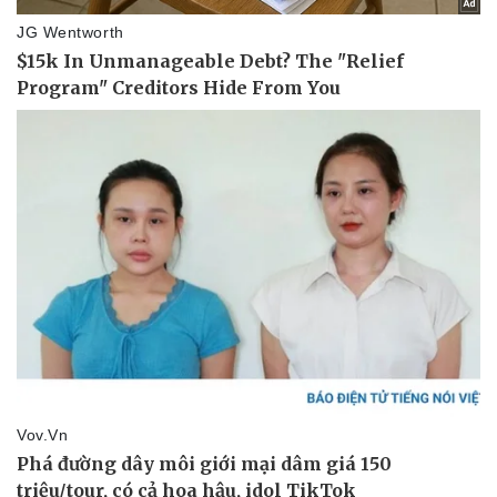
Doanh nghiệp
Công nghệ
Thông tin doanh nghiệp
Sành điệu
Doanh nghiệp 24h
Tin Công nghệ
Doanh nhân
Trải nghiệm
Vì cộng đồng
Chuyển đổi số