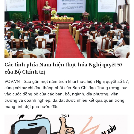
Sức khỏe
Đời sống
Dinh dưỡng - món ngon
Nhà đẹp
Cây thuốc
Blog
Các tỉnh phía Nam hiện thực hóa Nghị quyết 57
Sản phụ khoa
Tình yêu - Gia đình
của Bộ Chính trị
Nhi khoa
Nam khoa
VOV.VN - Sau gần một năm triển khai thực hiện Nghị quyết số 57,
Làm đẹp - giảm cân
cùng với sự chỉ đạo thống nhất của Ban Chỉ đạo Trung ương, sự
Phòng mạch online
vào cuộc đồng bộ của các ban, bộ, ngành, địa phương, viện,
Ăn sạch sống khỏe
trường và doanh nghiệp, đã đạt được nhiều kết quả quan trọng,
mang tính đột phá bước đầu.