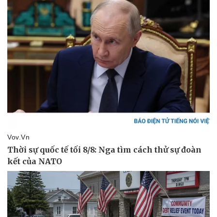
Thể thao
Ô tô - Xe máy
Bóng đá
Ô tô
Lịch thi đấu bóng đá
Xe máy
Thế giới thể thao
Tư vấn
eSports
Hậu trường