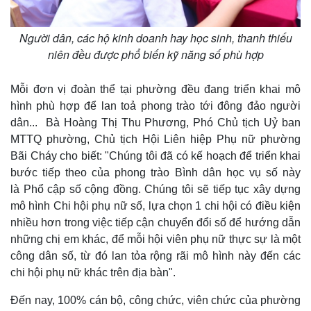
Người dân, các hộ kinh doanh hay học sinh, thanh thiếu
niên đều được phổ biến kỹ năng số phù hợp
Mỗi đơn vị đoàn thể tại phường đều đang triển khai mô
hình phù hợp để lan toả phong trào tới đông đảo người
dân... Bà Hoàng Thị Thu Phương, Phó Chủ tịch Uỷ ban
MTTQ phường, Chủ tịch Hội Liên hiệp Phụ nữ phường
Bãi Cháy cho biết: "Chúng tôi đã có kế hoạch để triển khai
bước tiếp theo của phong trào Bình dân học vụ số này
là Phổ cập số cộng đồng. Chúng tôi sẽ tiếp tục xây dựng
mô hình Chi hội phụ nữ số, lựa chọn 1 chi hội có điều kiện
nhiều hơn trong việc tiếp cận chuyển đổi số để hướng dẫn
những chị em khác, để mỗi hội viên phụ nữ thực sự là một
Kinh tế
Thị trường
công dân số, từ đó lan tỏa rộng rãi mô hình này đến các
Bất động sản
Giá vàng
chi hội phụ nữ khác trên địa bàn".
Khởi nghiệp
Tiêu dùng
Tỷ giá
Đến nay, 100% cán bộ, công chức, viên chức của phường
Chứng khoán