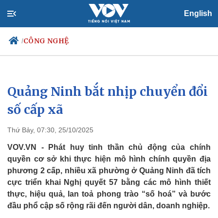
English
CÔNG NGHỆ
/
Quảng Ninh bắt nhịp chuyển đổi
Chính trị
Xã hội
Đảng
Tin 24h
số cấp xã
Tổ chức nhân sự
Dự báo thời tiết
Quốc hội
Giáo dục
Thứ Bảy, 07:30, 25/10/2025
Nhận diện sự thật
Dấu ấn VOV
Việc làm
VOV.VN - Phát huy tinh thần chủ động của chính
Biển đảo
quyền cơ sở khi thực hiện mô hình chính quyền địa
phương 2 cấp, nhiều xã phường ở Quảng Ninh đã tích
cực triển khai Nghị quyết 57 bằng các mô hình thiết
thực, hiệu quả, lan toả phong trào “số hoá” và bước
đầu phổ cập số rộng rãi đến người dân, doanh nghiệp.