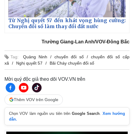
Vụ án
Vũ khí
Tin nóng
Việt Nam
Tư vấn luật
Phân tích
Từ Nghị quyết 57 đến khát vọng hùng cường:
Chuyển đổi số làm thay đổi đất nước
Trường Giang-Lan Anh/VOV-Đông Bấc
Tag:
Quảng Ninh
chuyển đổi số
chuyển đổi số cấp
xã
Nghị quyết 57
Bãi Cháy chuyển đổi số
Mời quý độc giả theo dõi VOV.VN trên
Thêm VOV trên Google
Chọn VOV làm nguồn ưu tiên trên
Google Search
.
Xem hướng
dẫn.