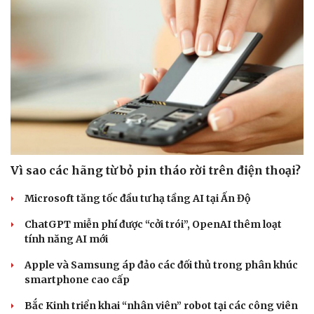
Vì sao các hãng từ bỏ pin tháo rời trên điện thoại?
Microsoft tăng tốc đầu tư hạ tầng AI tại Ấn Độ
Văn hóa
Giải trí
ChatGPT miễn phí được “cởi trói”, OpenAI thêm loạt
Sân khấu - Điện ảnh
Nghệ sĩ
tính năng AI mới
Văn học
Thời trang
Âm nhạc
Sao Việt
Apple và Samsung áp đảo các đối thủ trong phân khúc
Di sản
smartphone cao cấp
Bắc Kinh triển khai “nhân viên” robot tại các công viên