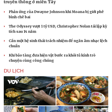
truyền thống ở miền Tây
Phản ứng của Dwayne Johnson khi Moana bị giới phê
bình chê bai
The Odyssey vượt 1 tỷ USD, Christopher Nolan tái lập kỳ
tích sau 14 năm
Cần một hệ sinh thái trách nhiệm để ngăn âm nhạc lệch
chuẩn
Khi bảo tàng đưa hiện vật bước ra khỏi tủ kính trò
chuyện cùng công chúng
DU LỊCH