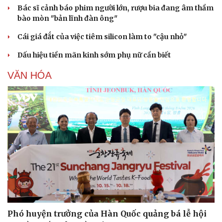
Bác sĩ cảnh báo phim người lớn, rượu bia đang âm thầm
bào mòn "bản lĩnh đàn ông"
Cái giá đắt của việc tiêm silicon làm to "cậu nhỏ"
Dấu hiệu tiền mãn kinh sớm phụ nữ cần biết
VĂN HÓA
Phó huyện trưởng của Hàn Quốc quảng bá lễ hội