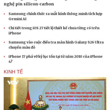
nghệ pin silicon-carbon
Samsung chính thức ra mắt kính thông minh tích hợp
Gemini AI
Chi tiết trong iOS 27 tiết lộ thiết kế chưa từng có trên
iPhone
Samsung vào cuộc điều tra màn hình Galaxy S26 Ultra
chuyển màu đỏ
iPhone 17 phá vỡ kỷ lục tồn tại từ năm 2010 của iPhone
4?
KINH TẾ
Du lịch
Podcast
Tư vấn
Câu chuyện thời sự
Săn Tour
Đọc truyện đêm khuya
check-in
Cửa sổ tình yêu
Kể chuyện cho bé