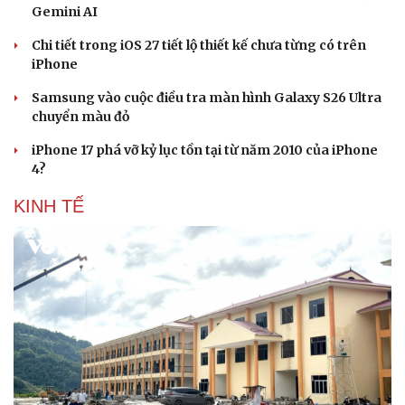
Gemini AI
Chi tiết trong iOS 27 tiết lộ thiết kế chưa từng có trên
iPhone
Doanh nghiệp
Công nghệ
Samsung vào cuộc điều tra màn hình Galaxy S26 Ultra
Thông tin doanh nghiệp
Sành điệu
chuyển màu đỏ
Doanh nghiệp 24h
Tin Công nghệ
Doanh nhân
Trải nghiệm
iPhone 17 phá vỡ kỷ lục tồn tại từ năm 2010 của iPhone
Vì cộng đồng
Chuyển đổi số
4?
KINH TẾ