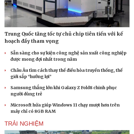
Thể thao
Ô tô - Xe máy
Bóng đá
Ô tô
Lịch thi đấu bóng đá
Xe máy
Thế giới thể thao
Tư vấn
eSports
Trung Quốc tăng tốc tự chủ chip tiên tiến với kế
Hậu trường
hoạch đầy tham vọng
Sẵn sàng cho sự kiện công nghệ sản xuất công nghiệp
được mong đợi nhất trong năm
Châu Âu tìm cách thay thế điều hòa truyền thống, thế
giới sắp “hưởng lợi”
Samsung thắng lớn khi Galaxy Z Fold8 chinh phục
người dùng trẻ
Microsoft hứa giúp Windows 11 chạy mượt hơn trên
máy chỉ có 8GB RAM
TRẢI NGHIỆM