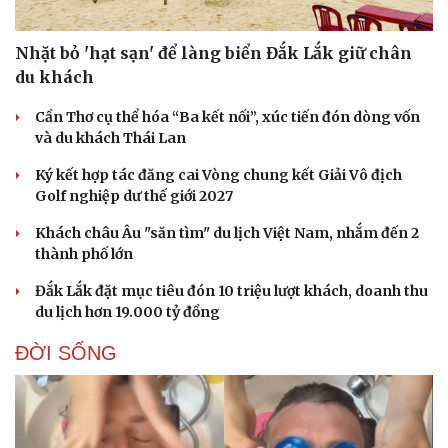
Nhặt bỏ 'hạt sạn' để làng biển Đắk Lắk giữ chân
du khách
Cần Thơ cụ thể hóa “Ba kết nối”, xúc tiến đón dòng vốn
và du khách Thái Lan
Ký kết hợp tác đăng cai Vòng chung kết Giải Vô địch
Golf nghiệp dư thế giới 2027
Khách châu Âu "săn tìm" du lịch Việt Nam, nhắm đến 2
thành phố lớn
Đắk Lắk đặt mục tiêu đón 10 triệu lượt khách, doanh thu
Văn hóa
Giải trí
du lịch hơn 19.000 tỷ đồng
Sân khấu - Điện ảnh
Nghệ sĩ
Văn học
Thời trang
ĐỜI SỐNG
Âm nhạc
Sao Việt
Di sản