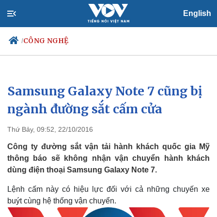
English
CÔNG NGHỆ
/
Samsung Galaxy Note 7 cũng bị
Chính trị
Xã hội
Đảng
Tin 24h
ngành đường sắt cấm cửa
Tổ chức nhân sự
Dự báo thời tiết
Quốc hội
Giáo dục
Thứ Bảy, 09:52, 22/10/2016
Nhận diện sự thật
Dấu ấn VOV
Việc làm
Công ty đường sắt vận tải hành khách quốc gia Mỹ
Biển đảo
thông báo sẽ không nhận vận chuyển hành khách
dùng điện thoại Samsung Galaxy Note 7.
Lệnh cấm này có hiệu lực đối với cả những chuyến xe
buýt cùng hệ thống vận chuyển.