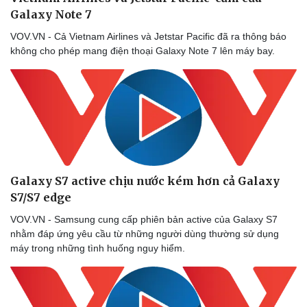
Vụ án
Vũ khí
Galaxy Note 7
Tin nóng
Việt Nam
Tư vấn luật
Phân tích
VOV.VN - Cả Vietnam Airlines và Jetstar Pacific đã ra thông báo
không cho phép mang điện thoại Galaxy Note 7 lên máy bay.
Galaxy S7 active chịu nước kém hơn cả Galaxy
S7/S7 edge
VOV.VN - Samsung cung cấp phiên bản active của Galaxy S7
nhằm đáp ứng yêu cầu từ những người dùng thường sử dụng
máy trong những tình huống nguy hiểm.