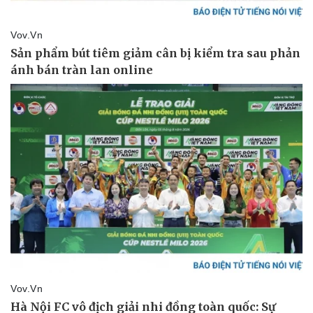
Kinh tế
Thị trường
Bất động sản
Giá vàng
Khởi nghiệp
Tiêu dùng
Tỷ giá
Chứng khoán