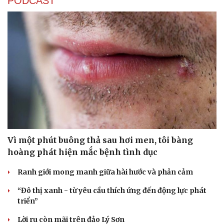
PODCAST
Sức khỏe
Đời sống
Dinh dưỡng - món ngon
Nhà đẹp
Cây thuốc
Blog
Sản phụ khoa
Tình yêu - Gia đình
Nhi khoa
Nam khoa
Vì một phút buông thả sau hơi men, tôi bàng
Làm đẹp - giảm cân
hoàng phát hiện mắc bệnh tình dục
Phòng mạch online
Ăn sạch sống khỏe
Ranh giới mong manh giữa hài hước và phản cảm
“Đô thị xanh - từ yêu cầu thích ứng đến động lực phát
triển”
Lời ru còn mãi trên đảo Lý Sơn