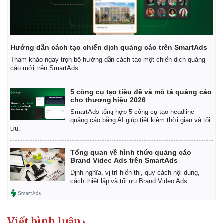
Hướng dẫn cách tạo chiến dịch quảng cáo trên SmartAds
Tham khảo ngay trọn bộ hướng dẫn cách tạo một chiến dịch quảng
cáo mới trên SmartAds.
5 công cụ tạo tiêu đề và mô tả quảng cáo
cho thương hiệu 2026
SmartAds tổng hợp 5 công cụ tạo headline
quảng cáo bằng AI giúp tiết kiệm thời gian và tối
ưu.
Thế giới
Multimedia
Tổng quan về hình thức quảng cáo
Quan sát
Video
Brand Video Ads trên SmartAds
Cuộc sống đó đây
Ảnh
Định nghĩa, vị trí hiển thị, quy cách nội dung,
Hồ sơ
E-Magazine
cách thiết lập và tối ưu Brand Video Ads.
Infographic
Viết bình luận