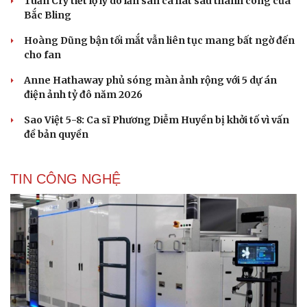
Tuấn Cry tiết lộ lý do lấn sân ca hát sau thành công của
Hạt giống tâm hồn
Bắc Bling
Hoàng Dũng bận tối mắt vẫn liên tục mang bất ngờ đến
cho fan
Anne Hathaway phủ sóng màn ảnh rộng với 5 dự án
điện ảnh tỷ đô năm 2026
Sao Việt 5-8: Ca sĩ Phương Diễm Huyền bị khởi tố vì vấn
đề bản quyền
TIN CÔNG NGHỆ