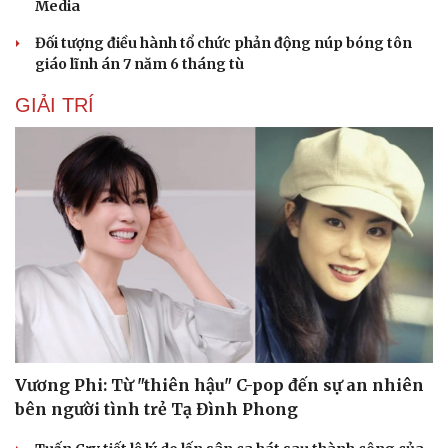
Media
Đối tượng điều hành tổ chức phản động núp bóng tôn
giáo lĩnh án 7 năm 6 tháng tù
GIẢI TRÍ
Du lịch
Podcast
Tư vấn
Câu chuyện thời sự
Vương Phi: Từ "thiên hậu" C-pop đến sự an nhiên
Săn Tour
Đọc truyện đêm khuya
bên người tình trẻ Tạ Đình Phong
check-in
Cửa sổ tình yêu
Kể chuyện cho bé