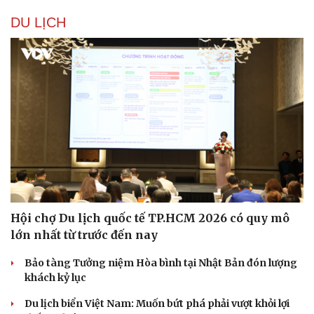
DU LỊCH
Hội chợ Du lịch quốc tế TP.HCM 2026 có quy mô
lớn nhất từ trước đến nay
Du lịch
Podcast
Bảo tàng Tưởng niệm Hòa bình tại Nhật Bản đón lượng
Tư vấn
Câu chuyện thời sự
khách kỷ lục
Săn Tour
Đọc truyện đêm khuya
check-in
Cửa sổ tình yêu
Du lịch biển Việt Nam: Muốn bứt phá phải vượt khỏi lợi
Kể chuyện cho bé