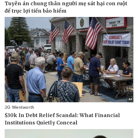
Vụ án
Vũ khí
Tin nóng
Việt Nam
Tư vấn luật
Phân tích