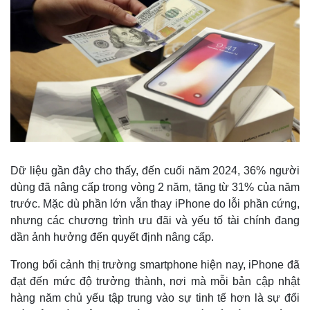
Dữ liệu gần đây cho thấy, đến cuối năm 2024, 36% người
dùng đã nâng cấp trong vòng 2 năm, tăng từ 31% của năm
Thế giới
Multimedia
trước. Mặc dù phần lớn vẫn thay iPhone do lỗi phần cứng,
Quan sát
Video
nhưng các chương trình ưu đãi và yếu tố tài chính đang
Cuộc sống đó đây
Ảnh
dần ảnh hưởng đến quyết định nâng cấp.
Hồ sơ
E-Magazine
Infographic
Trong bối cảnh thị trường smartphone hiện nay, iPhone đã
đạt đến mức độ trưởng thành, nơi mà mỗi bản cập nhật
hàng năm chủ yếu tập trung vào sự tinh tế hơn là sự đổi