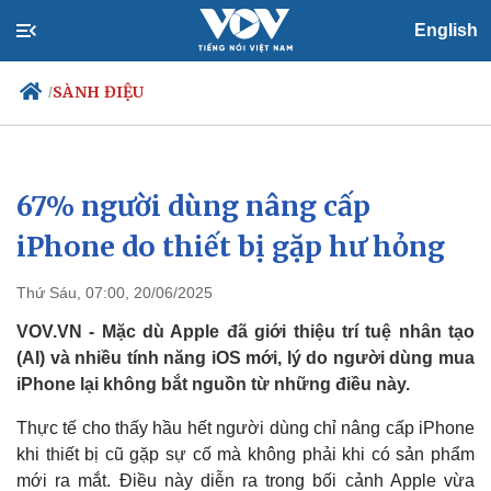
English
SÀNH ĐIỆU
/
67% người dùng nâng cấp
Chính trị
Xã hội
Đảng
Tin 24h
iPhone do thiết bị gặp hư hỏng
Tổ chức nhân sự
Dự báo thời tiết
Quốc hội
Giáo dục
Thứ Sáu, 07:00, 20/06/2025
Nhận diện sự thật
Dấu ấn VOV
Việc làm
VOV.VN - Mặc dù Apple đã giới thiệu trí tuệ nhân tạo
Biển đảo
(AI) và nhiều tính năng iOS mới, lý do người dùng mua
iPhone lại không bắt nguồn từ những điều này.
Thực tế cho thấy hầu hết người dùng chỉ nâng cấp iPhone
khi thiết bị cũ gặp sự cố mà không phải khi có sản phẩm
mới ra mắt. Điều này diễn ra trong bối cảnh Apple vừa