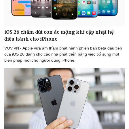
Thể thao
Ô tô - Xe máy
Bóng đá
Ô tô
Lịch thi đấu bóng đá
Xe máy
Thế giới thể thao
Tư vấn
eSports
iOS 26 chấm dứt cơn ác mộng khi cập nhật hệ
Hậu trường
điều hành cho iPhone
VOV.VN - Apple vừa âm thầm phát hành phiên bản beta đầu tiên
của iOS 26 dành cho các nhà phát triển bằng việc bổ sung một
biện pháp mới cho người dùng iPhone.