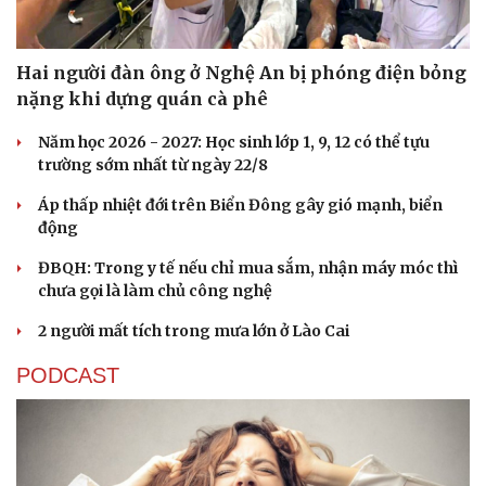
Hai người đàn ông ở Nghệ An bị phóng điện bỏng
nặng khi dựng quán cà phê
Năm học 2026 - 2027: Học sinh lớp 1, 9, 12 có thể tựu
trường sớm nhất từ ngày 22/8
Áp thấp nhiệt đới trên Biển Đông gây gió mạnh, biển
động
ĐBQH: Trong y tế nếu chỉ mua sắm, nhận máy móc thì
chưa gọi là làm chủ công nghệ
Văn hóa
Giải trí
2 người mất tích trong mưa lớn ở Lào Cai
Sân khấu - Điện ảnh
Nghệ sĩ
Văn học
Thời trang
PODCAST
Âm nhạc
Sao Việt
Di sản