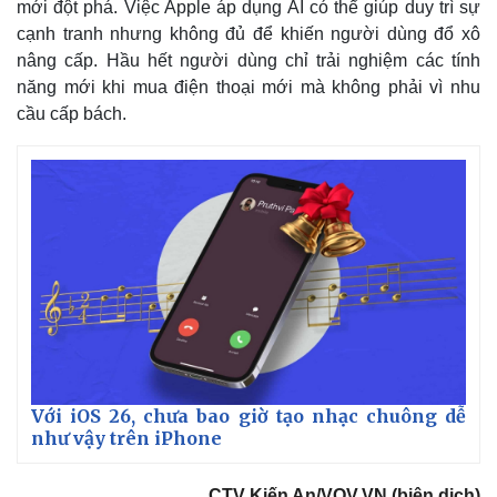
mới đột phá. Việc Apple áp dụng AI có thể giúp duy trì sự
cạnh tranh nhưng không đủ để khiến người dùng đổ xô
nâng cấp. Hầu hết người dùng chỉ trải nghiệm các tính
năng mới khi mua điện thoại mới mà không phải vì nhu
cầu cấp bách.
Với iOS 26, chưa bao giờ tạo nhạc chuông dễ
như vậy trên iPhone
CTV Kiến An/VOV.VN (biên dịch)