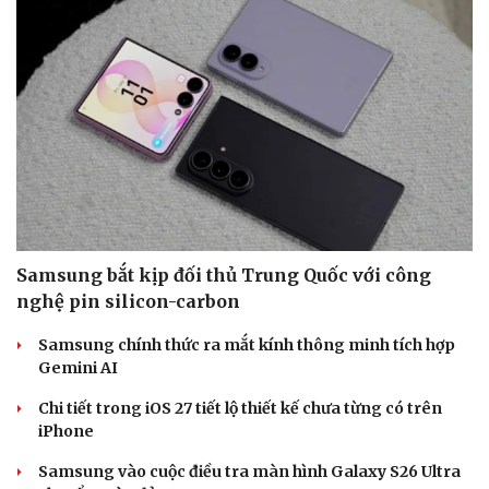
Sức khỏe
Đời sống
Dinh dưỡng - món ngon
Nhà đẹp
Cây thuốc
Blog
Sản phụ khoa
Tình yêu - Gia đình
Nhi khoa
Samsung bắt kịp đối thủ Trung Quốc với công
Nam khoa
nghệ pin silicon-carbon
Làm đẹp - giảm cân
Phòng mạch online
Samsung chính thức ra mắt kính thông minh tích hợp
Ăn sạch sống khỏe
Gemini AI
Chi tiết trong iOS 27 tiết lộ thiết kế chưa từng có trên
iPhone
Samsung vào cuộc điều tra màn hình Galaxy S26 Ultra