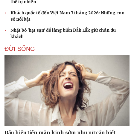
thế tự nhiên
Hạt giống tâm hồn
Khách quốc tế đến Việt Nam 7 tháng 2026: Những con
số nổi bật
Nhặt bỏ 'hạt sạn' để làng biển Đắk Lắk giữ chân du
khách
ĐỜI SỐNG
Dấu hiệu tiền mãn kinh sớm phụ nữ cần biết