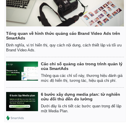
Tổng quan về hình thức quảng cáo Brand Video Ads trên
SmartAds
Định nghĩa, vị trí hiển thị, quy cách nội dung, cách thiết lập và tối ưu
Brand Video Ads.
Các chỉ số quảng cáo trong trình quản lý
của SmartAds
Thông qua các chỉ số này, thương hiệu đánh giá
mức độ hiển thị, tương tác, hiệu quả chi phí.
6 bước xây dựng media plan: từ nghiên
cứu đối thủ đến đo lường
Kinh tế
Thị trường
Dưới đây là chi tiết các bước quan trọng để lập
Bất động sản
Giá vàng
một Media Plan.
Khởi nghiệp
Tiêu dùng
Tỷ giá
Chứng khoán