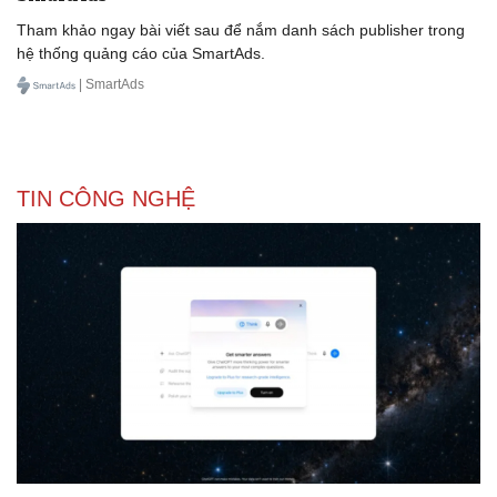
Tham khảo ngay bài viết sau để nắm danh sách publisher trong
hệ thống quảng cáo của SmartAds.
| SmartAds
Doanh nghiệp
Công nghệ
Thông tin doanh nghiệp
Sành điệu
Doanh nghiệp 24h
Tin Công nghệ
Doanh nhân
Trải nghiệm
TIN CÔNG NGHỆ
Vì cộng đồng
Chuyển đổi số