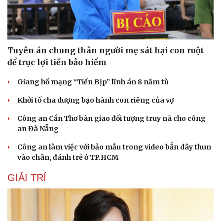
Tuyên án chung thân người mẹ sát hại con ruột
để trục lợi tiền bảo hiểm
Giang hồ mạng “Tiến Bịp” lĩnh án 8 năm tù
Khởi tố cha dượng bạo hành con riêng của vợ
Công an Cần Thơ bàn giao đối tượng truy nã cho công
an Đà Nẵng
Công an làm việc với bảo mẫu trong video bắn dây thun
vào chân, đánh trẻ ở TP.HCM
GIẢI TRÍ
Cải chính