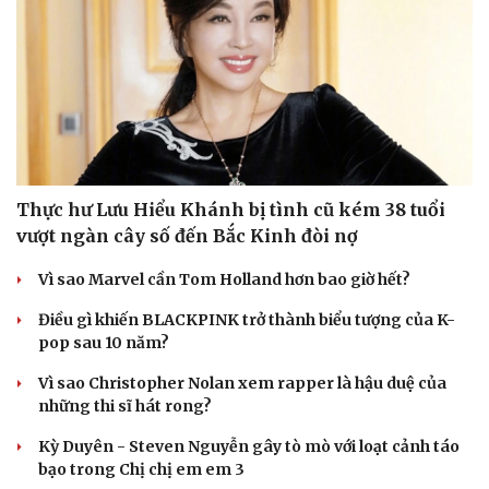
Thực hư Lưu Hiểu Khánh bị tình cũ kém 38 tuổi
vượt ngàn cây số đến Bắc Kinh đòi nợ
Vì sao Marvel cần Tom Holland hơn bao giờ hết?
Điều gì khiến BLACKPINK trở thành biểu tượng của K-
pop sau 10 năm?
Vì sao Christopher Nolan xem rapper là hậu duệ của
những thi sĩ hát rong?
Kỳ Duyên - Steven Nguyễn gây tò mò với loạt cảnh táo
bạo trong Chị chị em em 3