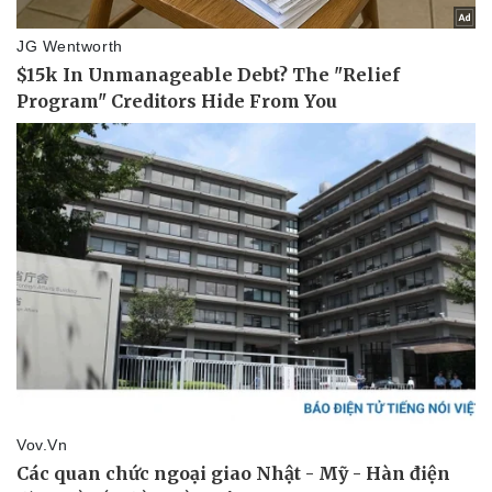
Vụ án
Vũ khí
Tin nóng
Việt Nam
Tư vấn luật
Phân tích