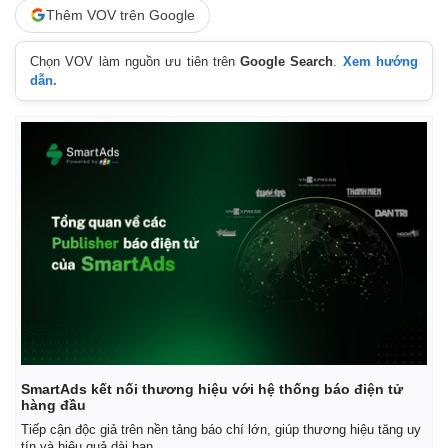
Thêm VOV trên Google
Chọn VOV làm nguồn ưu tiên trên
Google Search
.
Xem hướng
dẫn.
Kinh tế
Thị trường
Bất động sản
Giá vàng
SmartAds kết nối thương hiệu với hệ thống báo điện tử
Khởi nghiệp
Tiêu dùng
hàng đầu
Tỷ giá
Tiếp cận độc giả trên nền tảng báo chí lớn, giúp thương hiệu tăng uy
Chứng khoán
tín và hiệu quả dài hạn.