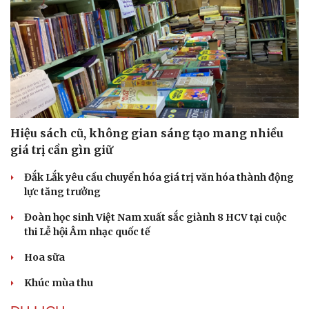
Hiệu sách cũ, không gian sáng tạo mang nhiều
giá trị cần gìn giữ
Đắk Lắk yêu cầu chuyển hóa giá trị văn hóa thành động
lực tăng trưởng
Đoàn học sinh Việt Nam xuất sắc giành 8 HCV tại cuộc
thi Lễ hội Âm nhạc quốc tế
Du lịch
Podcast
Hoa sữa
Tư vấn
Câu chuyện thời sự
Săn Tour
Đọc truyện đêm khuya
Khúc mùa thu
check-in
Cửa sổ tình yêu
Kể chuyện cho bé