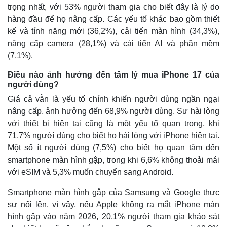
trọng nhất, với 53% người tham gia cho biết đây là lý do
hàng đầu để họ nâng cấp. Các yếu tố khác bao gồm thiết
kế và tính năng mới (36,2%), cải tiến màn hình (34,3%),
nâng cấp camera (28,1%) và cải tiến AI và phần mềm
(7,1%).
Điều nào ảnh hưởng đến tâm lý mua iPhone 17 của
người dùng?
Giá cả vẫn là yếu tố chính khiến người dùng ngần ngại
nâng cấp, ảnh hưởng đến 68,9% người dùng. Sự hài lòng
với thiết bị hiện tại cũng là một yếu tố quan trọng, khi
71,7% người dùng cho biết họ hài lòng với iPhone hiện tại.
Thế giới
Multimedia
Một số ít người dùng (7,5%) cho biết họ quan tâm đến
smartphone màn hình gập, trong khi 6,6% không thoải mái
Quan sát
Video
Cuộc sống đó đây
Ảnh
với eSIM và 5,3% muốn chuyển sang Android.
Hồ sơ
E-Magazine
Infographic
Smartphone màn hình gập của Samsung và Google thực
sự nổi lên, vì vậy, nếu Apple không ra mắt iPhone màn
hình gập vào năm 2026, 20,1% người tham gia khảo sát