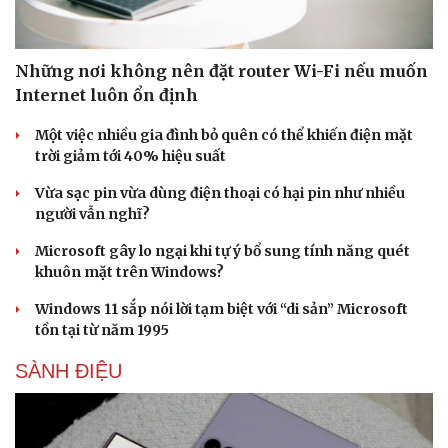
Những nơi không nên đặt router Wi-Fi nếu muốn
Internet luôn ổn định
Một việc nhiều gia đình bỏ quên có thể khiến điện mặt
Sức khỏe
Đời sống
trời giảm tới 40% hiệu suất
Dinh dưỡng - món ngon
Nhà đẹp
Vừa sạc pin vừa dùng điện thoại có hại pin như nhiều
Cây thuốc
Blog
người vẫn nghĩ?
Sản phụ khoa
Tình yêu - Gia đình
Nhi khoa
Microsoft gây lo ngại khi tự ý bổ sung tính năng quét
Nam khoa
khuôn mặt trên Windows?
Làm đẹp - giảm cân
Phòng mạch online
Windows 11 sắp nói lời tạm biệt với “di sản” Microsoft
Ăn sạch sống khỏe
tồn tại từ năm 1995
SÀNH ĐIỆU