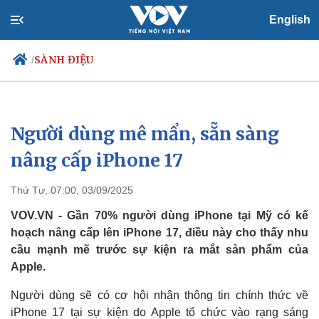
English
SÀNH ĐIỆU
/
Người dùng mê mẩn, sẵn sàng
Chính trị
Xã hội
Đảng
Tin 24h
nâng cấp iPhone 17
Tổ chức nhân sự
Dự báo thời tiết
Quốc hội
Giáo dục
Thứ Tư, 07:00, 03/09/2025
Nhận diện sự thật
Dấu ấn VOV
Việc làm
VOV.VN - Gần 70% người dùng iPhone tại Mỹ có kế
Biển đảo
hoạch nâng cấp lên iPhone 17, điều này cho thấy nhu
cầu mạnh mẽ trước sự kiện ra mắt sản phẩm của
Apple.
Người dùng sẽ có cơ hội nhận thông tin chính thức về
iPhone 17 tại sự kiện do Apple tổ chức vào rạng sáng