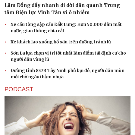
Lâm Đồng đẩy nhanh di dời dân quanh Trung
tâm Điện lực Vĩnh Tân vì ô nhiễm
Xe cẩu tông sập cầu Đắk Lung: Hơn 50.000 dân mất
nước, giao thông chia cắt
Xe khách lao xuống hố sâu trên đường tránh lũ
Sơn La lựa chọn vị trí tốt nhất làm điểm tái định cư cho
người dân vùng lũ
Đường tỉnh 837B Tây Ninh phủ bụi đỏ, người dân mòn
mỏi chờ ngày thảm nhựa
PODCAST