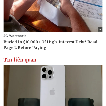
Thể thao
Ô tô - Xe máy
Bóng đá
Ô tô
Lịch thi đấu bóng đá
Xe máy
Thế giới thể thao
Tư vấn
eSports
Hậu trường
Tin liên quan