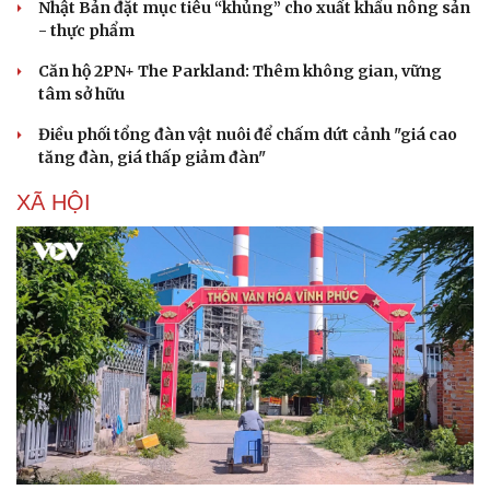
Nhật Bản đặt mục tiêu “khủng” cho xuất khẩu nông sản
- thực phẩm
Căn hộ 2PN+ The Parkland: Thêm không gian, vững
tâm sở hữu
Điều phối tổng đàn vật nuôi để chấm dứt cảnh "giá cao
tăng đàn, giá thấp giảm đàn"
XÃ HỘI
Văn hóa
Giải trí
Sân khấu - Điện ảnh
Nghệ sĩ
Văn học
Thời trang
Âm nhạc
Sao Việt
Di sản