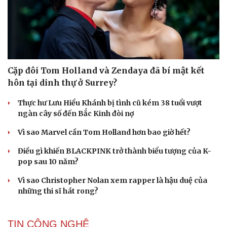
Cặp đôi Tom Holland và Zendaya đã bí mật kết
hôn tại dinh thự ở Surrey?
Thực hư Lưu Hiểu Khánh bị tình cũ kém 38 tuổi vượt
ngàn cây số đến Bắc Kinh đòi nợ
Vì sao Marvel cần Tom Holland hơn bao giờ hết?
Điều gì khiến BLACKPINK trở thành biểu tượng của K-
pop sau 10 năm?
Vì sao Christopher Nolan xem rapper là hậu duệ của
những thi sĩ hát rong?
TIN CÔNG NGHỆ