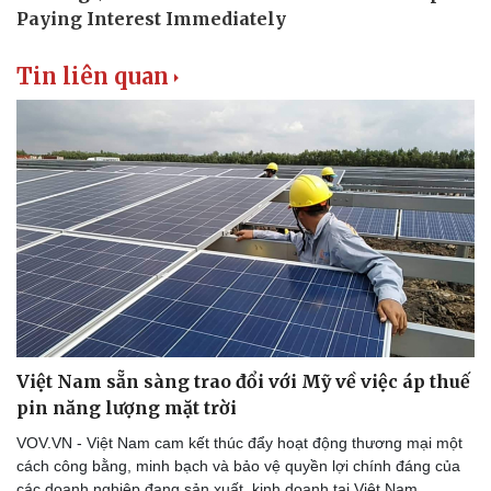
Thể thao
Ô tô - Xe máy
Bóng đá
Ô tô
Lịch thi đấu bóng đá
Xe máy
Tin liên quan
Thế giới thể thao
Tư vấn
eSports
Hậu trường
Việt Nam sẵn sàng trao đổi với Mỹ về việc áp thuế
pin năng lượng mặt trời
VOV.VN - Việt Nam cam kết thúc đẩy hoạt động thương mại một
cách công bằng, minh bạch và bảo vệ quyền lợi chính đáng của
các doanh nghiệp đang sản xuất, kinh doanh tại Việt Nam.