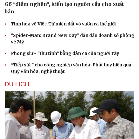
Gỡ "điểm nghẽn", kiến tạo nguồn cầu cho xuất
bản
Tinh hoa võ Việt: Từ miền đất võ vươn ra thế giới
“Spider-Man: Brand New Day” dẫn đầu doanh số phòng
vé Mỹ
Phong slư - “thư tình” bằng dân ca của người Tày
“Tiếp sức” cho công nghiệp văn hóa: Phát huy hiệu quả
Quỹ Văn hóa, nghệ thuật
DU LỊCH
Du lịch
Podcast
Tư vấn
Câu chuyện thời sự
Săn Tour
Đọc truyện đêm khuya
check-in
Cửa sổ tình yêu
Kể chuyện cho bé