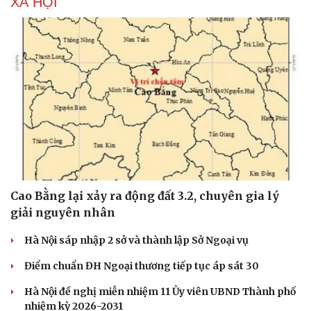
XÃ HỘI
Cao Bằng lại xảy ra động đất 3.2, chuyên gia lý
Văn hóa
Giải trí
giải nguyên nhân
Sân khấu - Điện ảnh
Nghệ sĩ
Văn học
Thời trang
Hà Nội sáp nhập 2 sở và thành lập Sở Ngoại vụ
Âm nhạc
Sao Việt
Điểm chuẩn ĐH Ngoại thương tiếp tục áp sát 30
Di sản
Hà Nội đề nghị miễn nhiệm 11 Ủy viên UBND Thành phố
nhiệm kỳ 2026-2031