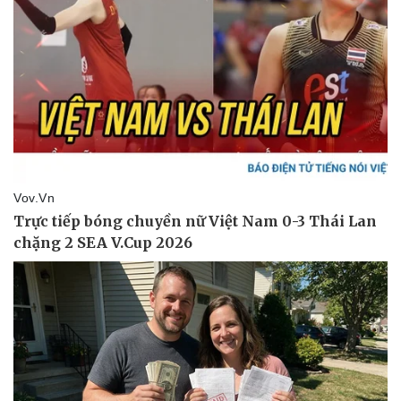
Vụ án
Vũ khí
Tin nóng
Việt Nam
Tư vấn luật
Phân tích