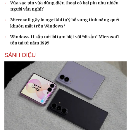
Vừa sạc pin vừa dùng điện thoại có hại pin như nhiều
người vẫn nghĩ?
Microsoft gây lo ngại khi tự ý bổ sung tính năng quét
khuôn mặt trên Windows?
Windows 11 sắp nói lời tạm biệt với “di sản” Microsoft
tồn tại từ năm 1995
Sức khỏe
Đời sống
Dinh dưỡng - món ngon
Nhà đẹp
SÀNH ĐIỆU
Cây thuốc
Blog
Sản phụ khoa
Tình yêu - Gia đình
Nhi khoa
Nam khoa
Làm đẹp - giảm cân
Phòng mạch online
Ăn sạch sống khỏe