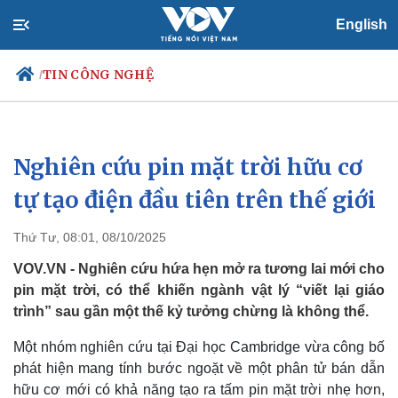
English
TIN CÔNG NGHỆ
/
Nghiên cứu pin mặt trời hữu cơ
Chính trị
Xã hội
Đảng
Tin 24h
tự tạo điện đầu tiên trên thế giới
Tổ chức nhân sự
Dự báo thời tiết
Quốc hội
Giáo dục
Thứ Tư, 08:01, 08/10/2025
Nhận diện sự thật
Dấu ấn VOV
Việc làm
VOV.VN - Nghiên cứu hứa hẹn mở ra tương lai mới cho
Biển đảo
pin mặt trời, có thể khiến ngành vật lý “viết lại giáo
trình” sau gần một thế kỷ tưởng chừng là không thể.
Một nhóm nghiên cứu tại Đại học Cambridge vừa công bố
phát hiện mang tính bước ngoặt về một phân tử bán dẫn
hữu cơ mới có khả năng tạo ra tấm pin mặt trời nhẹ hơn,