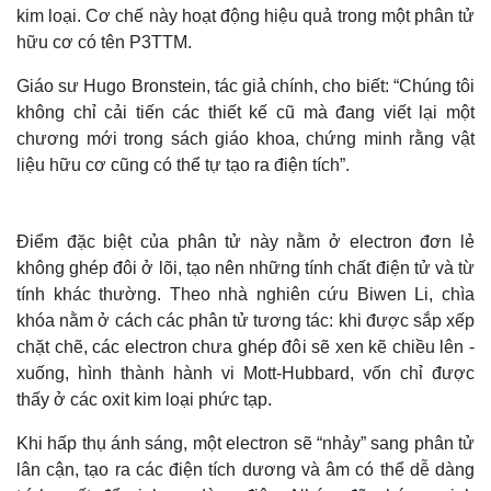
kim loại. Cơ chế này hoạt động hiệu quả trong một phân tử
hữu cơ có tên P3TTM.
Giáo sư Hugo Bronstein, tác giả chính, cho biết: “Chúng tôi
không chỉ cải tiến các thiết kế cũ mà đang viết lại một
chương mới trong sách giáo khoa, chứng minh rằng vật
liệu hữu cơ cũng có thể tự tạo ra điện tích”.
Điểm đặc biệt của phân tử này nằm ở electron đơn lẻ
không ghép đôi ở lõi, tạo nên những tính chất điện tử và từ
tính khác thường. Theo nhà nghiên cứu Biwen Li, chìa
khóa nằm ở cách các phân tử tương tác: khi được sắp xếp
chặt chẽ, các electron chưa ghép đôi sẽ xen kẽ chiều lên -
xuống, hình thành hành vi Mott-Hubbard, vốn chỉ được
thấy ở các oxit kim loại phức tạp.
Khi hấp thụ ánh sáng, một electron sẽ “nhảy” sang phân tử
lân cận, tạo ra các điện tích dương và âm có thể dễ dàng