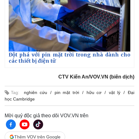
Đột phá với pin mặt trời trong nhà dành cho
các thiết bị điện tử
CTV Kiến An/VOV.VN (biên dịch)
Tag:
nghiên cứu
pin mặt trời
hữu cơ
vật lý
Đại
học Cambridge
Mời quý độc giả theo dõi VOV.VN trên
Thêm VOV trên Google