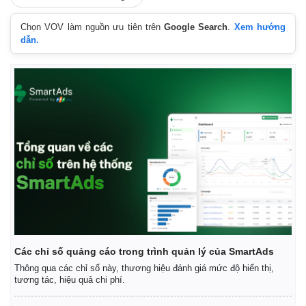
Chọn VOV làm nguồn ưu tiên trên
Google Search
.
Xem hướng
dẫn.
Kinh tế
Thị trường
Các chỉ số quảng cáo trong trình quản lý của SmartAds
Bất động sản
Giá vàng
Thông qua các chỉ số này, thương hiệu đánh giá mức độ hiển thị,
Khởi nghiệp
Tiêu dùng
tương tác, hiệu quả chi phí.
Tỷ giá
Chứng khoán