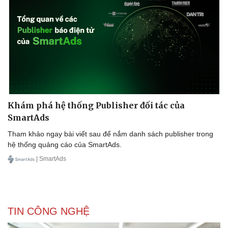
Doanh nghiệp
Công nghệ
Thông tin doanh nghiệp
Sành điệu
Doanh nghiệp 24h
Tin Công nghệ
Doanh nhân
Trải nghiệm
Vì cộng đồng
Chuyển đổi số
Khám phá hệ thống Publisher đối tác của
SmartAds
Tham khảo ngay bài viết sau để nắm danh sách publisher trong
hệ thống quảng cáo của SmartAds.
| SmartAds
TIN CÔNG NGHỆ