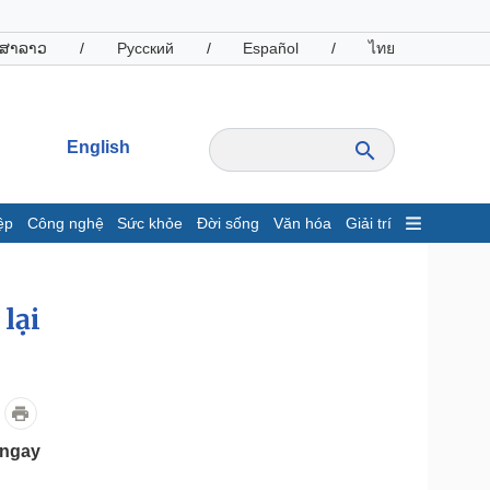
ສາລາວ
/
Русский
/
Español
/
ไทย
English
ệp
Công nghệ
Sức khỏe
Đời sống
Văn hóa
Giải trí
inh tế
Thị trường
ất động sản
Giá vàng
lại
hởi nghiệp
Tiêu dùng
Tỷ giá
Chứng khoán
Giá cà phê
 ngay
oanh nghiệp
Công nghệ
hông tin doanh nghiệp
Sành điệu