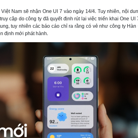
Lịch thi đấu bóng đá
Xe máy
Thế giới thể thao
Tư vấn
iệt Nam sẽ nhận One UI 7 vào ngày 14/4. Tuy nhiên, nội dun
eSports
V
uy cập do công ty đã quyết định rút lại việc triển khai One UI 
Hậu trường
ung, tuy nhiên các báo cáo chỉ ra rằng có vẻ như công ty Hàn
ổn định mới phát hành.
Văn hóa
Giải trí
D
Sân khấu - Điện ảnh
Nghệ sĩ
Văn học
Thời trang
Âm nhạc
Sao Việt
c
Di sản