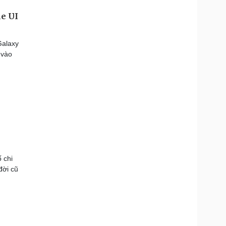
ne UI
Galaxy
 vào
p
 chi
đời cũ