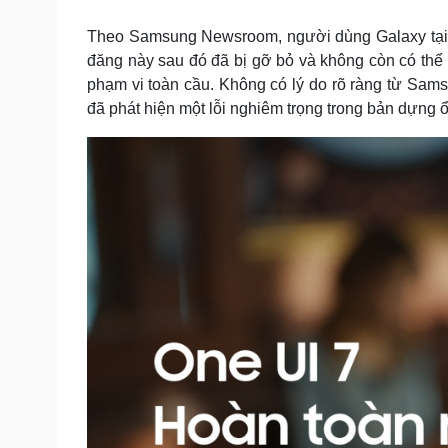
Tin nóng
Việt Nam
Tư vấn luật
Phân tích
Theo Samsung Newsroom, người dùng Galaxy tại V
đăng này sau đó đã bị gỡ bỏ và không còn có thể tr
phạm vi toàn cầu. Không có lý do rõ ràng từ Sams
đã phát hiện một lỗi nghiêm trọng trong bản dựng 
Sức khỏe
Đời sống
Dinh dưỡng - món ngon
Nhà đẹp
Cây thuốc
Blog
Sản phụ khoa
Tình yêu - Gia đình
Nhi khoa
Nam khoa
Làm đẹp - giảm cân
Phòng mạch online
Ăn sạch sống khỏe
Cải chính