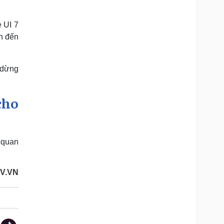
 UI 7
an đến
 dừng
cho
 quan
OV.VN