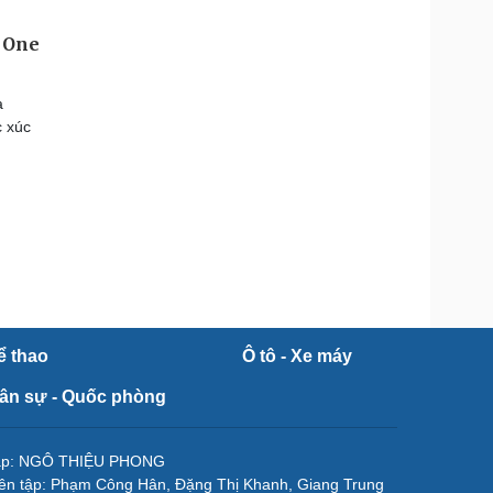
 One
a
c xúc
ể thao
Ô tô - Xe máy
ân sự - Quốc phòng
tập: NGÔ THIỆU PHONG
ên tập: Phạm Công Hân, Đặng Thị Khanh, Giang Trung