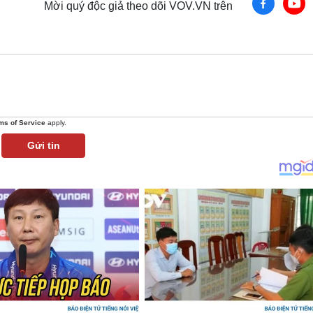
Mời quý độc giả theo dõi VOV.VN trên
ms of Service
apply.
Gửi tin