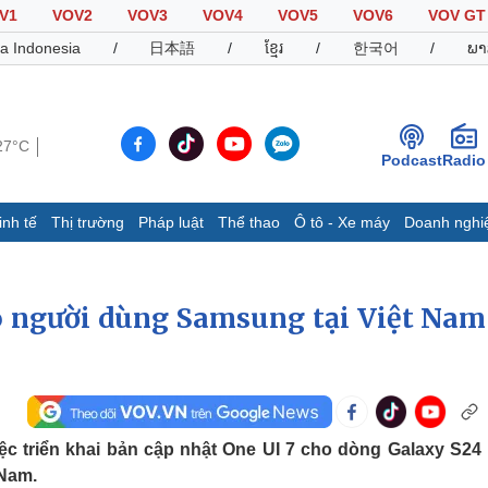
V1
VOV2
VOV3
VOV4
VOV5
VOV6
VOV GT
a Indonesia
/
日本語
/
ខ្មែរ
/
한국어
/
ພາ
27°C
Podcast
Radio
inh tế
Thị trường
Pháp luật
Thể thao
Ô tô - Xe máy
Doanh nghi
Thế giới
Multimedia
K
Quan sát
Video
B
o người dùng Samsung tại Việt Nam 
Cuộc sống đó đây
Ảnh
K
Hồ sơ
E-Magazine
Infographic
c triển khai bản cập nhật One UI 7 cho dòng Galaxy S24
Thể thao
Ô tô - Xe máy
D
 Nam.
Bóng đá
Ô tô
T