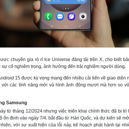
ợc chuyên gia rò rỉ Ice Universe đăng tải trên X, cho biết b
i sự cố nghiêm trọng, ảnh hưởng đến trải nghiệm người dùng.
Android 15 được kỳ vọng mang đến nhiều cải tiến về giao diện
g, với các tính năng mới và hình ảnh động mượt mà hơn so vớ
dùng Samsung
từ tháng 12/2024 nhưng việc triển khai chính thức đã bị trì 
 ổn định vào ngày 7/4, bắt đầu từ Hàn Quốc, và dự kiến sẽ mở
iên, với sự xuất hiện của lỗi này, kế hoạch phát hành tại nhi