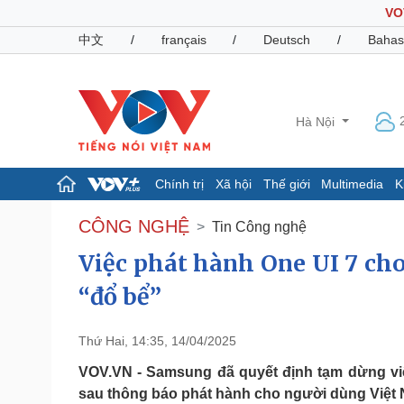
VO
中文
/
français
/
Deutsch
/
Bahas
Hà Nội
Chính trị
Xã hội
Thế giới
Multimedia
K
Chính trị
Xã hội
CÔNG NGHỆ
Tin Công nghệ
Đảng
Tin 24h
Việc phát hành One UI 7 ch
Tổ chức nhân sự
Dự báo thời tiết
Quốc hội
Giáo dục
“đổ bể”
Nhận diện sự thật
Dấu ấn VOV
Việc làm
Biển đảo
Thứ Hai, 14:35, 14/04/2025
Pháp luật
VOV.VN - Samsung đã quyết định tạm dừng việ
Quân sự - Quốc phòng
sau thông báo phát hành cho người dùng Việt
Vụ án
Vũ khí