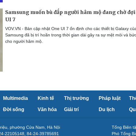
Samsung muốn bù đắp người hâm mộ đang chờ đợi
UI 7
VOV.VN - Bản cập nhật One UI 7 ổn định cho các thiết bị Galaxy củ
Samsung đã bị trì hoãn trong thời gian dài gây ra sự mệt mỏi và bứ
cho người hâm mộ.
Multimedia
Kinh tế
Thị trường
Pháp luật
Th
Đời sống
Văn hóa
Giải trí
Du lịch
Qu
Triệu, phường Cửa Nam, Hà Nội
Tổng Biên 
-24-22105148, 84-24-39785691
Phó Tổng Bi