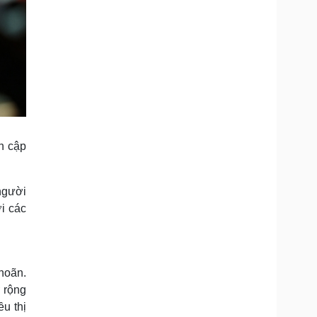
ản cập
 người
i các
hoãn.
 rộng
ều thị