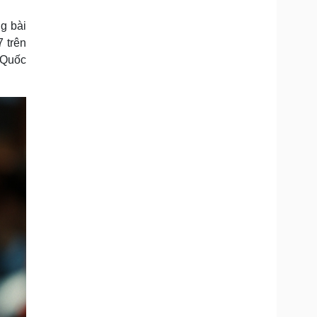
Doanh nghiệp 24h
Tin Công nghệ
Doanh nhân
Trải nghiệm
g bài
ì cộng đồng
Chuyển đổi số
7 trên
 Quốc
u lịch
Podcast
Tư vấn
Câu chuyện thời sự
Săn Tour
Đọc truyện đêm khuya
heck-in
Cửa sổ tình yêu
Kể chuyện cho bé
Hạt giống tâm hồn