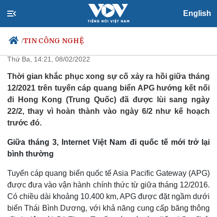
English
Lùi tiếp thời gian sửa xong cáp
biển APG sang gần cuối tháng 2
TIN CÔNG NGHỆ
/
Thứ Ba, 14:21, 08/02/2022
Thời gian khắc phục xong sự cố xảy ra hồi giữa tháng
12/2021 trên tuyến cáp quang biển APG hướng kết nối
Chính trị
Xã hội
đi Hong Kong (Trung Quốc) đã được lùi sang ngày
Đảng
Tin 24h
22/2, thay vì hoàn thành vào ngày 6/2 như kế hoạch
Tổ chức nhân sự
Dự báo thời tiết
trước đó.
Quốc hội
Giáo dục
Nhận diện sự thật
Dấu ấn VOV
Giữa tháng 3, Internet Việt Nam đi quốc tế mới trở lại
Việc làm
bình thường
Biển đảo
Tuyến cáp quang biển quốc tế Asia Pacific Gateway (APG)
được đưa vào vận hành chính thức từ giữa tháng 12/2016.
Có chiều dài khoảng 10.400 km, APG được đặt ngầm dưới
biển Thái Bình Dương, với khả năng cung cấp băng thông