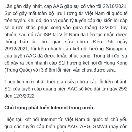
Bất động sản
Giá vàng
Lần gần đây nhất, cáp AAG gặp sự cố vào tối 22/10/2021.
Khởi nghiệp
Tiêu dùng
Sự cố gây mất toàn bộ lưu lượng từ Việt Nam đi quốc tế
Tỷ giá
trên tuyến. Khi đó, đơn vị quản lý tuyến cáp dự kiến lỗi cáp
Chứng khoán
Giá cà phê
sẽ được khắc phục xong vào giữa tháng 12/2021. Tuy
nhiên, sau đó các ISP tại Việt Nam đã liên tục nhận được
thông báo lùi thời gian sửa chữa. Đến 15h ngày
29/12/2021, lỗi trên nhánh cáp kết nối hướng Singapore
của tuyến AAG đã được khắc phục xong. Trong khi đó, sự
cố xảy ra trên nhánh cáp S1I hướng kết nối đi Hong Kong
(Trung Quốc) với 3 điểm lỗi hiện vẫn chưa được sửa.
Theo lịch mới nhất, thời gian sửa chữa các lỗi trên nhánh
S1I của tuyến cáp quang biển AAG sẽ kéo dài từ ngày 25/2
đến 12/3/2022.
Chú trọng phát triển Internet trong nước
Hiện tại, kết nối Internet từ Việt Nam đi quốc tế chủ yếu
qua các tuyến cáp biển gồm AAG, APG, SMW3 (hay còn