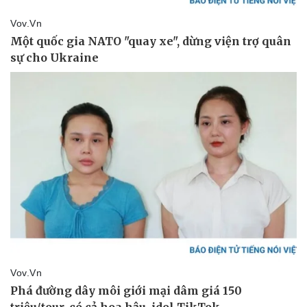
Du lịch
Podcast
Tư vấn
Câu chuyện thời sự
Săn Tour
Đọc truyện đêm khuya
check-in
Cửa sổ tình yêu
Kể chuyện cho bé
Hạt giống tâm hồn