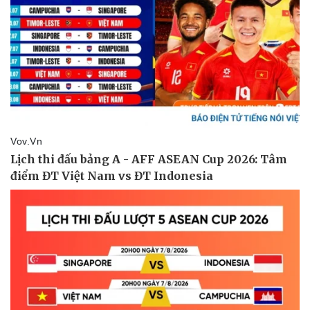
Văn hóa
Giải trí
Sân khấu - Điện ảnh
Nghệ sĩ
Văn học
Thời trang
Âm nhạc
Sao Việt
Di sản