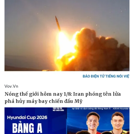
Sản phụ khoa
Tình yêu - Gia đình
Nhi khoa
Nam khoa
Làm đẹp - giảm cân
Phòng mạch online
Ăn sạch sống khỏe