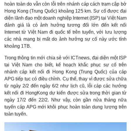
hoàn toàn do vẫn còn lỗi trên nhánh cáp cách trạm cập bờ
Hong Kong (Trung Quốc) khoảng 125 km. Sự cố được đại
diện lãnh đạo một doanh nghiệp Internet (ISP) tại Việt Nam
đánh giá là có ảnh hưởng tương đối lớn đến kết nối
Thế giới
Multimedia
Internet từ Việt Nam đi quốc tế trên tuyến, với lưu lượng
Quan sát
Video
các nhà mạng bị mất do ảnh hưởng sự cố này ước tính
Cuộc sống đó đây
Ảnh
khoảng 1TB.
Hồ sơ
E-Magazine
Infographic
Trong thông tin mới chia sẻ với ICTnews, đại diện một ISP
tại Việt Nam cho biết, kế hoạch khắc phục sự cố trên
nhánh cáp kết nối đi Hong Kong (Trung Quốc) của cáp
APG tiếp tục có điều chỉnh. Cụ thể, thay vì được sửa chữa
từ ngày 2/2 đến ngày 6/2 như lịch cũ, lỗi cáp các hướng
kết nối đi HongKong dự kiến được sửa trong thời gian từ
ngày 17/2 đến 22/2. Như vậy, còn gần nửa tháng nữa
tuyến cáp APG mới khôi phục hoàn toàn dung lượng trên
toàn tuyến.