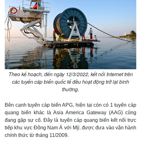
Theo kế hoạch, đến ngày 12/3/2022, kết nối Internet trên
các tuyến cáp biển quốc tế đều hoạt động trở lại bình
thường.
Bên cạnh tuyến cáp biển APG, hiện tại còn có 1 tuyến cáp
quang biển khác là Asia America Gateway (AAG) cũng
đang gặp sự cố. Đây là tuyến cáp quang biển kết nối trực
tiếp khu vực Đông Nam Á với Mỹ, được đưa vào vận hành
Kinh tế
Thị trường
chính thức từ tháng 11/2009.