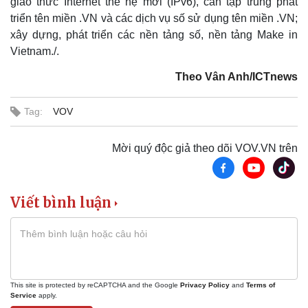
giao thức Internet thế hệ mới (IPv6), cần tập trung phát
triển tên miền .VN và các dịch vụ số sử dụng tên miền .VN;
xây dựng, phát triển các nền tảng số, nền tảng Make in
Doanh nghiệp
Công nghệ
Vietnam./.
Thông tin doanh nghiệp
Sành điệu
Theo Vân Anh/ICTnews
Doanh nghiệp 24h
Tin Công nghệ
Doanh nhân
Trải nghiệm
Tag:
VOV
Vì cộng đồng
Chuyển đổi số
Mời quý độc giả theo dõi VOV.VN trên
Viết bình luận
This site is protected by reCAPTCHA and the Google
Privacy Policy
and
Terms of
Service
apply.