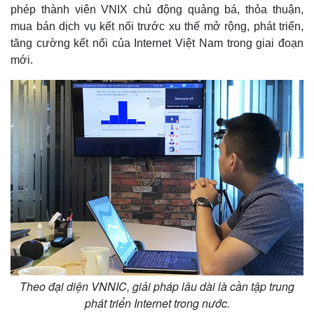
phép thành viên VNIX chủ động quảng bá, thỏa thuận,
mua bán dịch vụ kết nối trước xu thế mở rộng, phát triển,
tăng cường kết nối của Internet Việt Nam trong giai đoạn
mới.
Thể thao
Ô tô - Xe máy
Bóng đá
Ô tô
Lịch thi đấu bóng đá
Xe máy
Thế giới thể thao
Tư vấn
eSports
Hậu trường
Theo đại diện VNNIC, giải pháp lâu dài là cần tập trung
phát triển Internet trong nước.