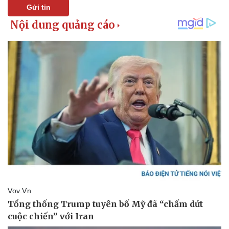
Gửi tin
Sức khỏe
Đời sống
Dinh dưỡng - món ngon
Nhà đẹp
Cây thuốc
Blog