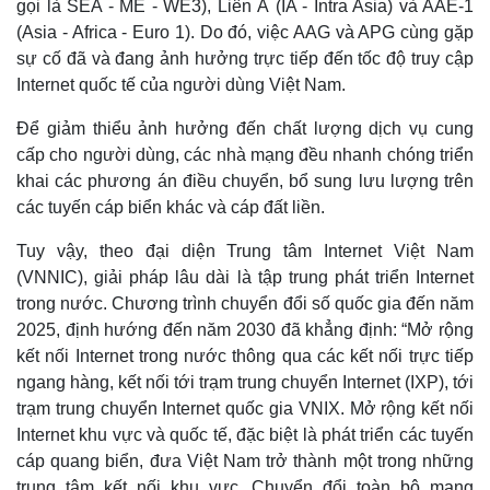
gọi là SEA - ME - WE3), Liên Á (IA - Intra Asia) và AAE-1
(Asia - Africa - Euro 1). Do đó, việc AAG và APG cùng gặp
sự cố đã và đang ảnh hưởng trực tiếp đến tốc độ truy cập
Internet quốc tế của người dùng Việt Nam.
Để giảm thiểu ảnh hưởng đến chất lượng dịch vụ cung
cấp cho người dùng, các nhà mạng đều nhanh chóng triển
khai các phương án điều chuyển, bổ sung lưu lượng trên
các tuyến cáp biển khác và cáp đất liền.
Tuy vậy, theo đại diện Trung tâm Internet Việt Nam
(VNNIC), giải pháp lâu dài là tập trung phát triển Internet
trong nước. Chương trình chuyển đổi số quốc gia đến năm
2025, định hướng đến năm 2030 đã khẳng định: “Mở rộng
Pháp luật
Quân sự - Quốc phòng
kết nối Internet trong nước thông qua các kết nối trực tiếp
ngang hàng, kết nối tới trạm trung chuyển Internet (IXP), tới
Vụ án
Vũ khí
Tin nóng
Việt Nam
trạm trung chuyển Internet quốc gia VNIX. Mở rộng kết nối
Tư vấn luật
Phân tích
Internet khu vực và quốc tế, đặc biệt là phát triển các tuyến
cáp quang biển, đưa Việt Nam trở thành một trong những
trung tâm kết nối khu vực. Chuyển đổi toàn bộ mạng