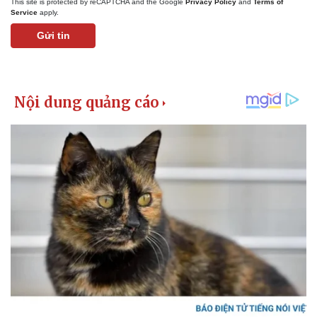
This site is protected by reCAPTCHA and the Google
Privacy Policy
and
Terms of
Service
apply.
Gửi tin
Kinh tế
Thị trường
Bất động sản
Giá vàng
Khởi nghiệp
Tiêu dùng
Tỷ giá
Chứng khoán
Giá cà phê