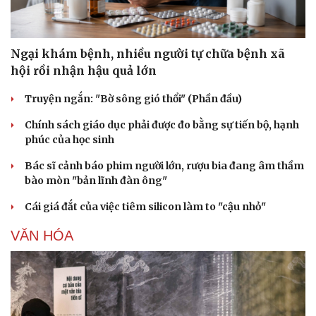
Ngại khám bệnh, nhiều người tự chữa bệnh xã
hội rồi nhận hậu quả lớn
Truyện ngắn: "Bờ sông gió thổi" (Phần đầu)
Văn hóa
Giải trí
Chính sách giáo dục phải được đo bằng sự tiến bộ, hạnh
phúc của học sinh
Sân khấu - Điện ảnh
Nghệ sĩ
Văn học
Thời trang
Bác sĩ cảnh báo phim người lớn, rượu bia đang âm thầm
Âm nhạc
Sao Việt
bào mòn "bản lĩnh đàn ông"
Di sản
Cái giá đắt của việc tiêm silicon làm to "cậu nhỏ"
VĂN HÓA