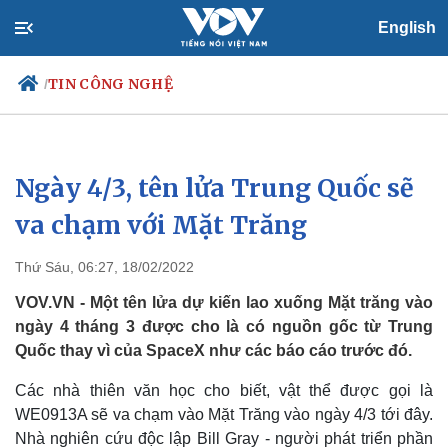
English
TIN CÔNG NGHỆ
/
Ngày 4/3, tên lửa Trung Quốc sẽ
Chính trị
Xã hội
Đảng
Tin 24h
va chạm với Mặt Trăng
Tổ chức nhân sự
Dự báo thời tiết
Quốc hội
Giáo dục
Thứ Sáu, 06:27, 18/02/2022
Nhận diện sự thật
Dấu ấn VOV
Việc làm
VOV.VN - Một tên lửa dự kiến lao xuống Mặt trăng vào
Biển đảo
ngày 4 tháng 3 được cho là có nguồn gốc từ Trung
Quốc thay vì của SpaceX như các báo cáo trước đó.
Các nhà thiên văn học cho biết, vật thể được gọi là
WE0913A sẽ va chạm vào Mặt Trăng vào ngày 4/3 tới đây.
Nhà nghiên cứu độc lập Bill Gray - người phát triển phần