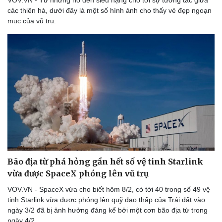
VOV.VN - Từ những hố đen siêu nặng cho tới sự tương tác giữa
Thế giới thể thao
Tư vấn
các thiên hà, dưới đây là một số hình ảnh cho thấy vẻ đẹp ngoạn
eSports
mục của vũ trụ.
Hậu trường
Bão địa từ phá hỏng gần hết số vệ tinh Starlink
vừa được SpaceX phóng lên vũ trụ
VOV.VN - SpaceX vừa cho biết hôm 8/2, có tới 40 trong số 49 vệ
tinh Starlink vừa được phóng lên quỹ đạo thấp của Trái đất vào
ngày 3/2 đã bị ảnh hưởng đáng kể bởi một cơn bão địa từ trong
ngày 4/2.