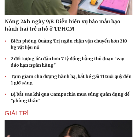
Nóng 24h ngày 9/8: Diễn biến vụ bảo mẫu bạo
hành hai trẻ nhỏ ở TP.HCM
Biên phòng Quảng Trị ngăn chặn vận chuyển hơn 210
kg vật liệu nổ
2 đối tượng lừa đảo hơn 7 tỷ đồng bằng thủ đoạn "vay
đáo hạn ngân hàng"
Tạm giam cha dượng hành hạ, bắt bé gái 11 tuổi quỳ đến
1 giờ sáng
Bị bắt sau khi qua Campuchia mua súng quân dụng để
"phòng thân"
GIẢI TRÍ