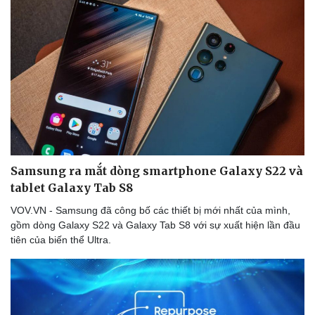
Samsung ra mắt dòng smartphone Galaxy S22 và
tablet Galaxy Tab S8
VOV.VN - Samsung đã công bố các thiết bị mới nhất của mình,
gồm dòng Galaxy S22 và Galaxy Tab S8 với sự xuất hiện lần đầu
Thể thao
Ô tô - Xe máy
tiên của biến thể Ultra.
Bóng đá
Ô tô
Lịch thi đấu bóng đá
Xe máy
Thế giới thể thao
Tư vấn
eSports