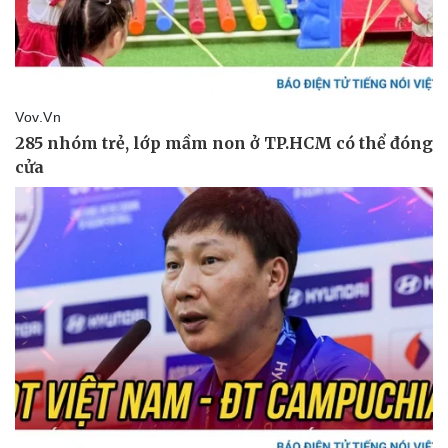
Pháp luật
Quân sự - Quốc phòng
Vụ án
Vũ khí
Tin nóng
Việt Nam
Tư vấn luật
Phân tích