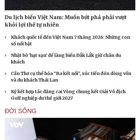
Du lịch biển Việt Nam: Muốn bứt phá phải vượt
khỏi lợi thế tự nhiên
Du lịch
Podcast
Khách quốc tế đến Việt Nam 7 tháng 2026: Những con
Tư vấn
Câu chuyện thời sự
số nổi bật
Săn Tour
Đọc truyện đêm khuya
check-in
Cửa sổ tình yêu
Nhặt bỏ 'hạt sạn' để làng biển Đắk Lắk giữ chân du
Kể chuyện cho bé
khách
Hạt giống tâm hồn
Cần Thơ cụ thể hóa “Ba kết nối”, xúc tiến đón dòng vốn
và du khách Thái Lan
Ký kết hợp tác đăng cai Vòng chung kết Giải Vô địch
Golf nghiệp dư thế giới 2027
ĐỜI SỐNG