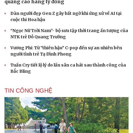
quảng cáo hàng tỷ đồng
Dàn người đẹp Gen Z gây bất ngờ khi ứng xử về AI tại
cuộc thi Hoa hậu
“Ngọc Nữ Trời Nam”- bộ sưu tập thời trang ấn tượng của
NTK trẻ Đỗ Quang Trường
Vương Phi: Từ "thiên hậu" C-pop đến sự an nhiên bên
người tình trẻ Tạ Đình Phong
Tuấn Cry tiết lộ lý do lấn sân ca hát sau thành công của
Bắc Bling
TIN CÔNG NGHỆ