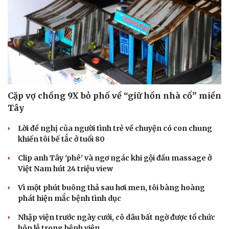
Cặp vợ chồng 9X bỏ phố về “giữ hồn nhà cổ” miền
Tây
Lời đề nghị của người tình trẻ về chuyện có con chung
khiến tôi bế tắc ở tuổi 80
Clip anh Tây 'phê' và ngơ ngác khi gội đầu massage ở
Việt Nam hút 24 triệu view
Vì một phút buông thả sau hơi men, tôi bàng hoàng
phát hiện mắc bệnh tình dục
Nhập viện trước ngày cưới, cô dâu bất ngờ được tổ chức
hôn lễ trong bệnh viện