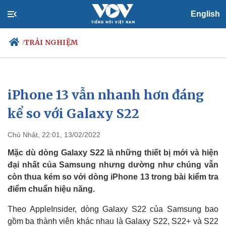
English
TRẢI NGHIỆM
/
iPhone 13 vẫn nhanh hơn đáng
Chính trị
Xã hội
Đảng
Tin 24h
kể so với Galaxy S22
Tổ chức nhân sự
Dự báo thời tiết
Quốc hội
Giáo dục
Chủ Nhật, 22:01, 13/02/2022
Nhận diện sự thật
Dấu ấn VOV
Việc làm
Mặc dù dòng Galaxy S22 là những thiết bị mới và hiện
Biển đảo
đại nhất của Samsung nhưng dường như chúng vẫn
còn thua kém so với dòng iPhone 13 trong bài kiểm tra
điểm chuẩn hiệu năng.
Theo AppleInsider, dòng Galaxy S22 của Samsung bao
gồm ba thành viên khác nhau là Galaxy S22, S22+ và S22