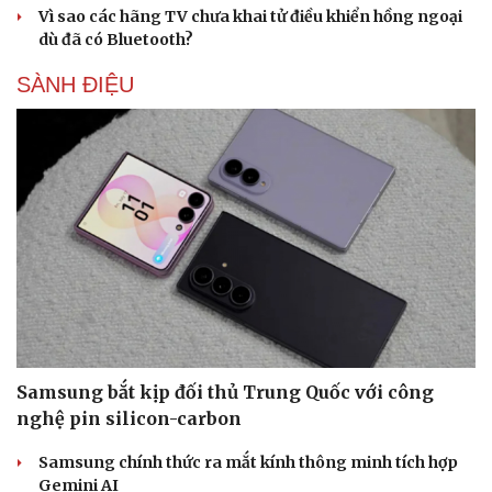
Vì sao các hãng TV chưa khai tử điều khiển hồng ngoại
dù đã có Bluetooth?
SÀNH ĐIỆU
Samsung bắt kịp đối thủ Trung Quốc với công
nghệ pin silicon-carbon
Sức khỏe
Đời sống
Samsung chính thức ra mắt kính thông minh tích hợp
Dinh dưỡng - món ngon
Nhà đẹp
Gemini AI