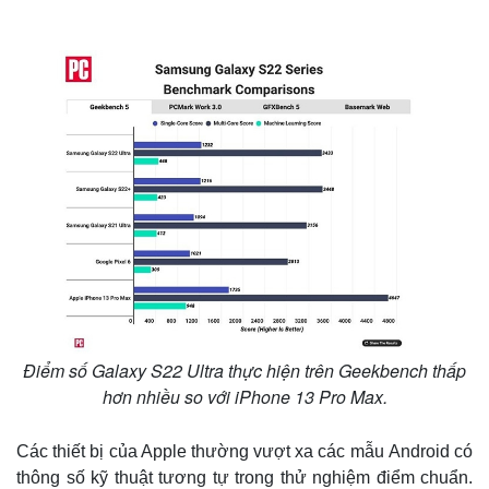
Thế giới
Multimedia
Quan sát
Video
Cuộc sống đó đây
Ảnh
Hồ sơ
E-Magazine
Điểm số Galaxy S22 Ultra thực hiện trên Geekbench thấp
Infographic
hơn nhiều so với iPhone 13 Pro Max.
Các thiết bị của Apple thường vượt xa các mẫu Android có
thông số kỹ thuật tương tự trong thử nghiệm điểm chuẩn.