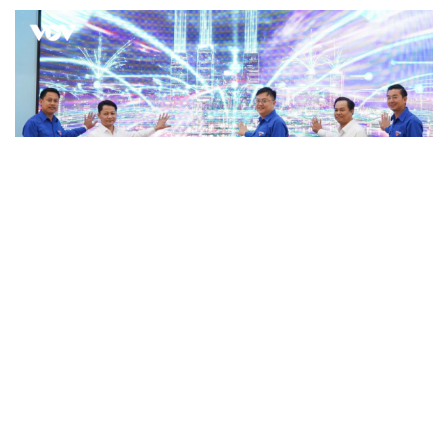
Đà Nẵng phát động 3 mô hình thúc đẩy chuyển
đổi số, lan tỏa việc tốt
Chính phủ phát động cao điểm 100 ngày, tháo gỡ điểm
nghẽn chuyển đổi số
Xã Long Phú, thành phố Cần Thơ đưa AI vào phục vụ
hành chính công
Hơn 219.000 lượt người dự thi tìm hiểu chuyển đổi số ở