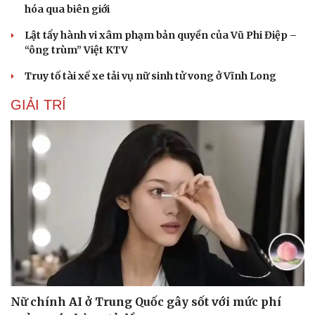
hóa qua biên giới
Lật tẩy hành vi xâm phạm bản quyền của Vũ Phi Điệp –
“ông trùm” Việt KTV
Truy tố tài xế xe tải vụ nữ sinh tử vong ở Vĩnh Long
GIẢI TRÍ
Cải chính
Nữ chính AI ở Trung Quốc gây sốt với mức phí