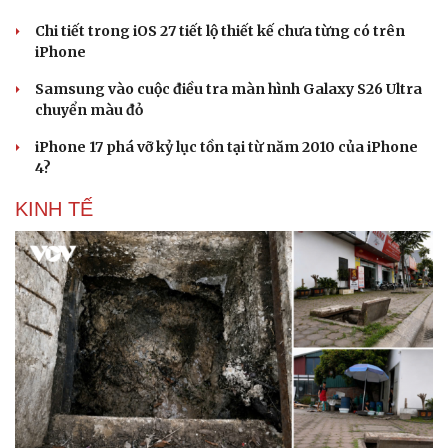
Cây thuốc
Blog
Chi tiết trong iOS 27 tiết lộ thiết kế chưa từng có trên
Sản phụ khoa
Tình yêu - Gia đình
iPhone
Nhi khoa
Nam khoa
Samsung vào cuộc điều tra màn hình Galaxy S26 Ultra
Làm đẹp - giảm cân
chuyển màu đỏ
Phòng mạch online
Ăn sạch sống khỏe
iPhone 17 phá vỡ kỷ lục tồn tại từ năm 2010 của iPhone
4?
KINH TẾ