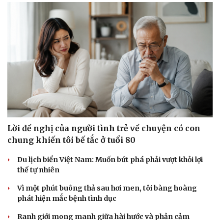
Văn hóa
Giải trí
Sân khấu - Điện ảnh
Nghệ sĩ
Văn học
Thời trang
Âm nhạc
Sao Việt
Di sản
Lời đề nghị của người tình trẻ về chuyện có con
chung khiến tôi bế tắc ở tuổi 80
Du lịch biển Việt Nam: Muốn bứt phá phải vượt khỏi lợi
thế tự nhiên
Vì một phút buông thả sau hơi men, tôi bàng hoàng
phát hiện mắc bệnh tình dục
Ranh giới mong manh giữa hài hước và phản cảm