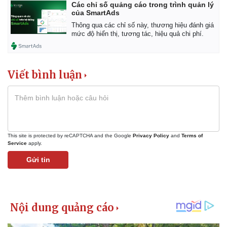
Các chỉ số quảng cáo trong trình quản lý
của SmartAds
Thông qua các chỉ số này, thương hiệu đánh giá
mức độ hiển thị, tương tác, hiệu quả chi phí.
Viết bình luận
This site is protected by reCAPTCHA and the Google
Privacy Policy
and
Terms of
Service
apply.
Kinh tế
Thị trường
Bất động sản
Giá vàng
Gửi tin
Khởi nghiệp
Tiêu dùng
Tỷ giá
Chứng khoán
Giá cà phê