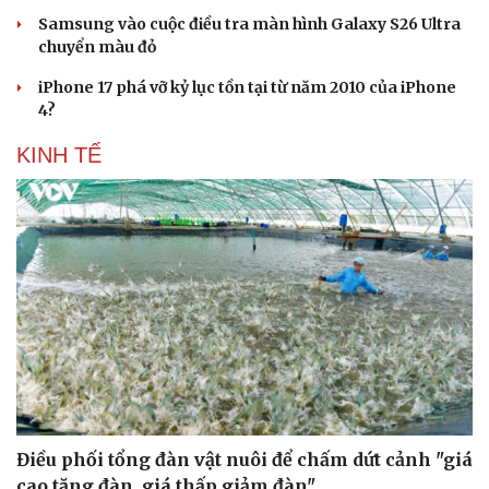
Sản phụ khoa
Tình yêu - Gia đình
Samsung vào cuộc điều tra màn hình Galaxy S26 Ultra
Nhi khoa
chuyển màu đỏ
Nam khoa
iPhone 17 phá vỡ kỷ lục tồn tại từ năm 2010 của iPhone
Làm đẹp - giảm cân
4?
Phòng mạch online
Ăn sạch sống khỏe
KINH TẾ
Điều phối tổng đàn vật nuôi để chấm dứt cảnh "giá
cao tăng đàn, giá thấp giảm đàn"