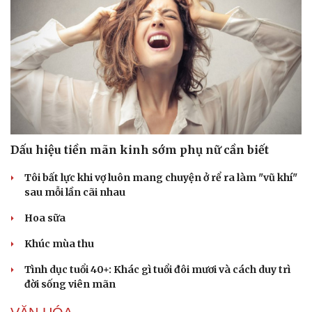
Văn hóa
Giải trí
Sân khấu - Điện ảnh
Nghệ sĩ
Văn học
Thời trang
Âm nhạc
Sao Việt
Di sản
Dấu hiệu tiền mãn kinh sớm phụ nữ cần biết
Tôi bất lực khi vợ luôn mang chuyện ở rể ra làm "vũ khí"
sau mỗi lần cãi nhau
Hoa sữa
Khúc mùa thu
Tình dục tuổi 40+: Khác gì tuổi đôi mươi và cách duy trì
đời sống viên mãn