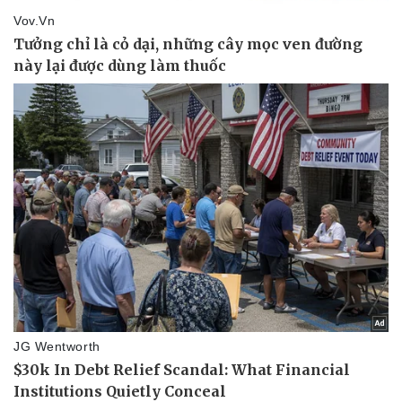
Pháp luật
Quân sự - Quốc phòng
Vụ án
Vũ khí
Tin nóng
Việt Nam
Tư vấn luật
Phân tích