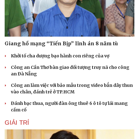
Giang hồ mạng “Tiến Bịp” lĩnh án 8 năm tù
Khởi tố cha dượng bạo hành con riêng của vợ
Công an Cần Thơ bàn giao đối tượng truy nã cho công
an Đà Nẵng
Công an làm việc với bảo mẫu trong video bắn dây thun
vào chân, đánh trẻ ở TP.HCM
Đánh bạc thua, người đàn ông thuê 6 ô tô tự lái mang
cầm cố
GIẢI TRÍ