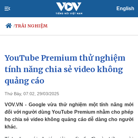
English
TRẢI NGHIỆM
/
YouTube Premium thử nghiệm
Chính trị
Xã hội
Đảng
Tin 24h
tính năng chia sẻ video không
Tổ chức nhân sự
Dự báo thời tiết
quảng cáo
Quốc hội
Giáo dục
Nhận diện sự thật
Dấu ấn VOV
Việc làm
Thứ Bảy, 07:02, 29/03/2025
Biển đảo
VOV.VN - Google vừa thử nghiệm một tính năng mới
đối với người dùng YouTube Premium nhằm cho phép
họ chia sẻ video không quảng cáo dễ dàng cho người
khác.