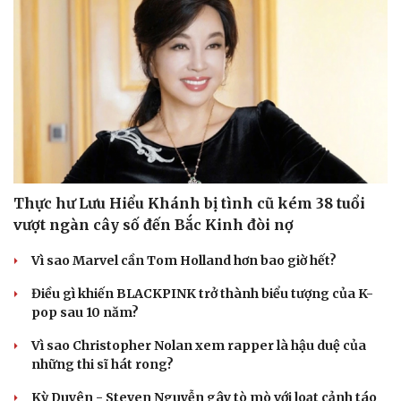
Cải chính
Thực hư Lưu Hiểu Khánh bị tình cũ kém 38 tuổi
vượt ngàn cây số đến Bắc Kinh đòi nợ
Vì sao Marvel cần Tom Holland hơn bao giờ hết?
Điều gì khiến BLACKPINK trở thành biểu tượng của K-
pop sau 10 năm?
Vì sao Christopher Nolan xem rapper là hậu duệ của
những thi sĩ hát rong?
Kỳ Duyên - Steven Nguyễn gây tò mò với loạt cảnh táo