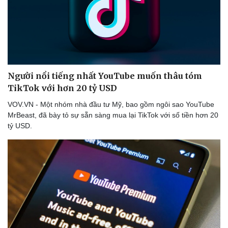
Người nổi tiếng nhất YouTube muốn thâu tóm
TikTok với hơn 20 tỷ USD
VOV.VN - Một nhóm nhà đầu tư Mỹ, bao gồm ngôi sao YouTube
MrBeast, đã bày tỏ sự sẵn sàng mua lại TikTok với số tiền hơn 20
tỷ USD.
Thể thao
Ô tô - Xe máy
Bóng đá
Ô tô
Lịch thi đấu bóng đá
Xe máy
Thế giới thể thao
Tư vấn
eSports
Hậu trường