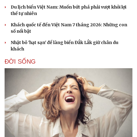
Du lịch biển Việt Nam: Muốn bứt phá phải vượt khỏi lợi
thế tự nhiên
Khách quốc tế đến Việt Nam 7 tháng 2026: Những con
Du lịch
Podcast
số nổi bật
Tư vấn
Câu chuyện thời sự
Săn Tour
Đọc truyện đêm khuya
Nhặt bỏ 'hạt sạn' để làng biển Đắk Lắk giữ chân du
check-in
Cửa sổ tình yêu
khách
Kể chuyện cho bé
Hạt giống tâm hồn
ĐỜI SỐNG