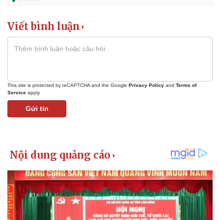
Viết bình luận
This site is protected by reCAPTCHA and the Google
Privacy Policy
and
Terms of
Service
apply.
Gửi tin
Kinh tế
Thị trường
Bất động sản
Giá vàng
Khởi nghiệp
Tiêu dùng
Tỷ giá
Chứng khoán
Giá cà phê