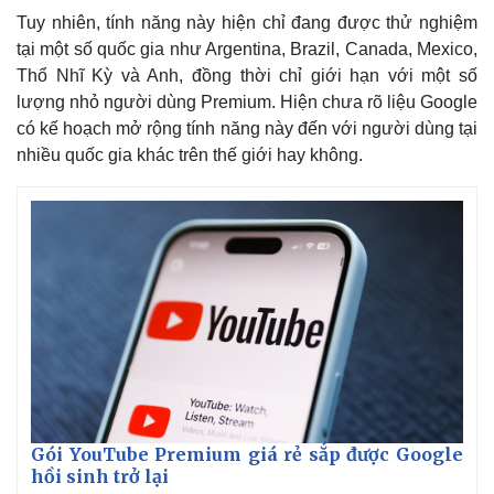
Tuy nhiên, tính năng này hiện chỉ đang được thử nghiệm
tại một số quốc gia như Argentina, Brazil, Canada, Mexico,
Thổ Nhĩ Kỳ và Anh, đồng thời chỉ giới hạn với một số
lượng nhỏ người dùng Premium. Hiện chưa rõ liệu Google
có kế hoạch mở rộng tính năng này đến với người dùng tại
nhiều quốc gia khác trên thế giới hay không.
Thế giới
Multimedia
Quan sát
Video
Cuộc sống đó đây
Ảnh
Hồ sơ
E-Magazine
Infographic
Gói YouTube Premium giá rẻ sắp được Google
hồi sinh trở lại