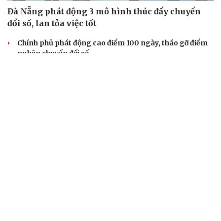
Đà Nẵng phát động 3 mô hình thúc đẩy chuyển
đổi số, lan tỏa việc tốt
Chính phủ phát động cao điểm 100 ngày, tháo gỡ điểm
nghẽn chuyển đổi số
Xã Long Phú, thành phố Cần Thơ đưa AI vào phục vụ
hành chính công
Hơn 219.000 lượt người dự thi tìm hiểu chuyển đổi số ở
Ninh Bình
Ấn Độ thử nghiệm công nghệ đồng bộ Giờ chuẩn quốc
gia
TRẢI NGHIỆM