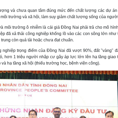
số lượng và chưa quan tâm đúng mức đến chất lượng các dự án
ề môi trường và xã hội, làm suy giảm chất lượng sống của ngườ
 và môi trường ô nhiễm là cái giá Đồng Nai phải trả cho mô hìn
iệp đã xả thải công nghiệp khổng lồ vào các con sông lớn như
p trung còn quá tải hoặc chưa đạt chuẩn.
ng nghiệp trọng điểm của Đồng Nai đã vượt 90%, đất "vàng" đã
ó, hơn 1 triệu người nhập cư gây áp lực lớn lên hạ tầng giao 
) và hạ tầng xã hội (thiếu trường học, bệnh viện công).