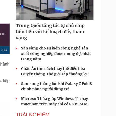
Doanh nghiệp 24h
Tin Công nghệ
Doanh nhân
Trải nghiệm
ì cộng đồng
Chuyển đổi số
Trung Quốc tăng tốc tự chủ chip
u lịch
Podcast
tiên tiến với kế hoạch đầy tham
Tư vấn
Câu chuyện thời sự
vọng
Săn Tour
Đọc truyện đêm khuya
heck-in
Cửa sổ tình yêu
Sẵn sàng cho sự kiện công nghệ sản
R
-
5:26
Kể chuyện cho bé
xuất công nghiệp được mong đợi nhất
Hạt giống tâm hồn
e
trong năm
thành
m
Châu Âu tìm cách thay thế điều hòa
truyền thống, thế giới sắp “hưởng lợi”
a
 tiếp
i
Samsung thắng lớn khi Galaxy Z Fold8
chinh phục người dùng trẻ
n
i
Microsoft hứa giúp Windows 11 chạy
mượt hơn trên máy chỉ có 8GB RAM
n
g
TRẢI NGHIỆM