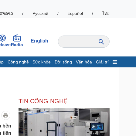
ສາລາວ
/
Русский
/
Español
/
ไทย
English
dcast
Radio
ệp
Công nghệ
Sức khỏe
Đời sống
Văn hóa
Giải trí
inh tế
Thị trường
ất động sản
Giá vàng
hởi nghiệp
Tiêu dùng
Tỷ giá
TIN CÔNG NGHỆ
Chứng khoán
Giá cà phê
oanh nghiệp
Công nghệ
à bền
 tiên
hông tin doanh nghiệp
Sành điệu