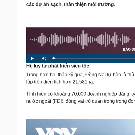
Tin nóng
Việt Nam
các dự án sạch, thân thiện môi trường.
Tư vấn luật
Phân tích
Sức khỏe
Đời sống
Dinh dưỡng - món ngon
Nhà đẹp
Cây thuốc
Blog
Sản phụ khoa
Tình yêu - Gia đình
Nhi khoa
L
P
M
o
l
u
Hệ lụy từ phát triển siêu tốc
Nam khoa
a
a
t
d
y
e
e
Làm đẹp - giảm cân
Trong hơn hai thập kỷ qua, Đồng Nai tự hào là t
d
:
Phòng mạch online
1
lập trên diện tích hơn 21.581ha.
.
Ăn sạch sống khỏe
2
6
%
Tỉnh hiện có khoảng 70.000 doanh nghiệp đăng ký 
Cải chính
nước ngoài (FDI), đóng vai trò quan trọng trong 