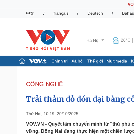
VO
中文
/
français
/
Deutsch
/
Bahas
28°C
Hà Nội
Chính trị
Xã hội
Thế giới
Multimedia
K
Chính trị
Xã hội
Đảng
Tin 24h
CÔNG NGHỆ
Tổ chức nhân sự
Dự báo thời tiết
Quốc hội
Giáo dục
Trải thảm đỏ đón đại bàng cô
Nhận diện sự thật
Dấu ấn VOV
Việc làm
Biển đảo
Thứ Hai, 10:19, 20/10/2025
Pháp luật
Quân sự - Quốc phòng
VOV.VN - Quyết tâm chuyển mình từ "thủ phủ 
vững, Đồng Nai đang thực hiện một chiến lược "
Vụ án
Vũ khí