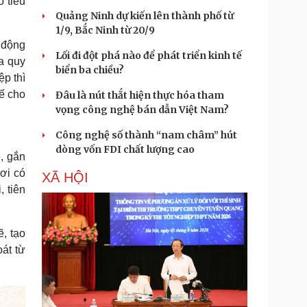
o tiêu
Quảng Ninh dự kiến lên thành phố từ
1/9, Bắc Ninh từ 20/9
 động
Lối đi đột phá nào để phát triển kinh tế
a quy
biển ba chiều?
ệp thì
hế cho
Đâu là nút thắt hiện thực hóa tham
vọng công nghệ bán dẫn Việt Nam?
Công nghệ số thành “nam châm” hút
dòng vốn FDI chất lượng cao
, gắn
nơi có
XÃ HỘI
 tiên
, tạo
oát từ