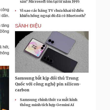
sản” Microsoft tồn tại từ năm 1995
 công
Vì sao các hãng TV chưa khai tử điều
i dân.
khiển hồng ngoại dù đã có Bluetooth?
SÀNH ĐIỆU
h tăng
 Đồng
 hết,
thông
Samsung bắt kịp đối thủ Trung
Quốc với công nghệ pin silicon-
carbon
Samsung chính thức ra mắt kính
thông minh tích hợp Gemini AI