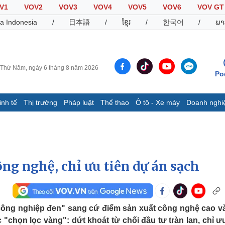
V1
VOV2
VOV3
VOV4
VOV5
VOV6
VOV GT
a Indonesia
/
日本語
/
ខ្មែរ
/
한국어
/
ພາ
Thứ Năm, ngày 6 tháng 8 năm 2026
Po
inh tế
Thị trường
Pháp luật
Thể thao
Ô tô - Xe máy
Doanh nghi
Thế giới
Multimedia
K
Quan sát
Video
B
Cuộc sống đó đây
Ảnh
K
Hồ sơ
E-Magazine
ng nghệ, chỉ ưu tiên dự án sạch
Infographic
Thể thao
Ô tô - Xe máy
D
công nghiệp đen" sang cứ điểm sản xuất công nghệ cao v
chọn lọc vàng": dứt khoát từ chối đầu tư tràn lan, chỉ ưu
Bóng đá
Ô tô
T