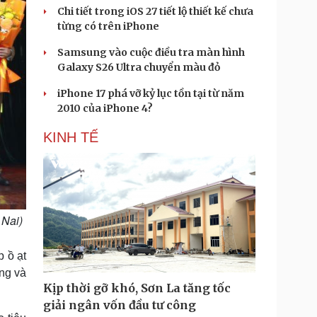
Chi tiết trong iOS 27 tiết lộ thiết kế chưa
từng có trên iPhone
Samsung vào cuộc điều tra màn hình
Galaxy S26 Ultra chuyển màu đỏ
iPhone 17 phá vỡ kỷ lục tồn tại từ năm
2010 của iPhone 4?
KINH TẾ
 Nai)
 ồ ạt
ng và
Kịp thời gỡ khó, Sơn La tăng tốc
giải ngân vốn đầu tư công