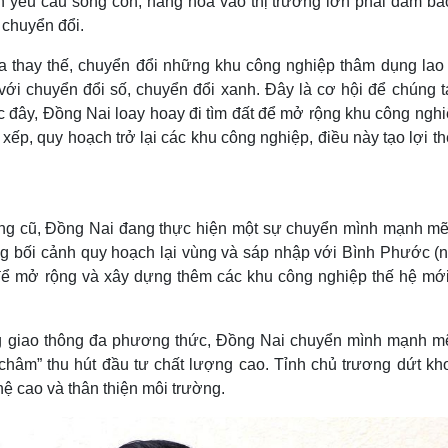
nh yêu cầu sống còn, hàng hóa vào thị trường lớn phải đảm bả
 chuyển đổi.
ta thay thế, chuyển đổi những khu công nghiệp thâm dụng lao
ới chuyển đổi số, chuyển đổi xanh. Đây là cơ hội để chúng t
 đây, Đồng Nai loay hoay đi tìm đất để mở rộng khu công nghi
xếp, quy hoạch trở lại các khu công nghiệp, điều này tạo lợi t
ởng cũ, Đồng Nai đang thực hiện một sự chuyển mình mạnh mẽ
Trong bối cảnh quy hoạch lại vùng và sáp nhập với Bình Phước (
 để mở rộng và xây dựng thêm các khu công nghiệp thế hệ mới,
tầng giao thông đa phương thức, Đồng Nai chuyển mình mạnh mẽ
m châm” thu hút đầu tư chất lượng cao. Tỉnh chủ trương dứt kh
hệ cao và thân thiện môi trường.