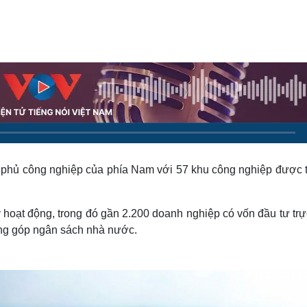
Lịch thi đấu bóng đá
Xe máy
Thế giới thể thao
Tư vấn
eSports
V
Hậu trường
Văn hóa
Giải trí
D
Sân khấu - Điện ảnh
Nghệ sĩ
Văn học
Thời trang
Âm nhạc
Sao Việt
c
Di sản
hủ phủ công nghiệp của phía Nam với 57 khu công nghiệp được 
hoạt động, trong đó gần 2.200 doanh nghiệp có vốn đầu tư trực
đóng góp ngân sách nhà nước.