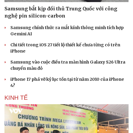
Samsung bắt kịp đối thủ Trung Quốc với công
nghệ pin silicon-carbon
Samsung chính thức ra mắt kính thông minh tích hợp
Gemini AI
Chi tiết trong iOS 27 tiết lộ thiết kế chưa từng có trên
Sức khỏe
Đời sống
iPhone
Dinh dưỡng - món ngon
Nhà đẹp
Cây thuốc
Blog
Samsung vào cuộc điều tra màn hình Galaxy S26 Ultra
Sản phụ khoa
Tình yêu - Gia đình
chuyển màu đỏ
Nhi khoa
Nam khoa
iPhone 17 phá vỡ kỷ lục tồn tại từ năm 2010 của iPhone
Làm đẹp - giảm cân
4?
Phòng mạch online
Ăn sạch sống khỏe
KINH TẾ