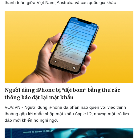
thanh toán giữa Việt Nam, Australia và các quốc gia khác.
Thể thao
Ô tô - Xe máy
Bóng đá
Ô tô
Lịch thi đấu bóng đá
Xe máy
Thế giới thể thao
Tư vấn
eSports
Hậu trường
Người dùng iPhone bị "dội bom" bằng thư rác
thông báo đặt lại mật khẩu
VOV.VN - Người dùng iPhone đã phần nào quen với việc thỉnh
thoảng gặp lời nhắc nhập mật khẩu Apple ID, nhưng một trò lừa
đảo mới khiến họ nghi ngờ.