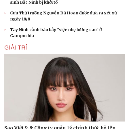
sinh Bắc Ninh bị khởi tố
Cựu Thứ trưởng Nguyễn Bá Hoan được đưa ra xét xử
ngày 18/8
Tây Ninh cảnh báo bẫy "việc nhẹ lương cao" ở
Campuchia
GIẢI TRÍ
Cải chính
Sao Việt 9-8: Công ty quản lý chính thức bỏ tên