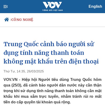
English
CÔNG NGHỆ
/
Trung Quốc cảnh báo người sử
Chính trị
Xã hội
Đảng
Tin 24h
dụng tính năng thanh toán
Tổ chức nhân sự
Dự báo thời tiết
không mật khẩu trên điện thoại
Quốc hội
Giáo dục
Nhận diện sự thật
Dấu ấn VOV
Việc làm
Thứ Tư, 14:35, 26/03/2025
Biển đảo
VOV.VN - Hiệp hội Người tiêu dùng Trung Quốc hôm
qua (25/3), đã cảnh báo người dân nước này cần thận
trọng khi sử dụng tính năng thanh toán không cần mật
khẩu khi mua sắm trực tuyến, nhằm tránh rủi ro mất
tiền do cấp quyền tài khoản quá rộng.