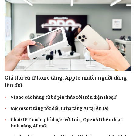
Doanh nghiệp
Công nghệ
Thông tin doanh nghiệp
Sành điệu
Doanh nghiệp 24h
Tin Công nghệ
Doanh nhân
Trải nghiệm
Vì cộng đồng
Chuyển đổi số
Giá thu cũ iPhone tăng, Apple muốn người dùng
lên đời
Vì sao các hãng từ bỏ pin tháo rời trên điện thoại?
Microsoft tăng tốc đầu tư hạ tầng AI tại Ấn Độ
ChatGPT miễn phí được “cởi trói”, OpenAI thêm loạt
tính năng AI mới