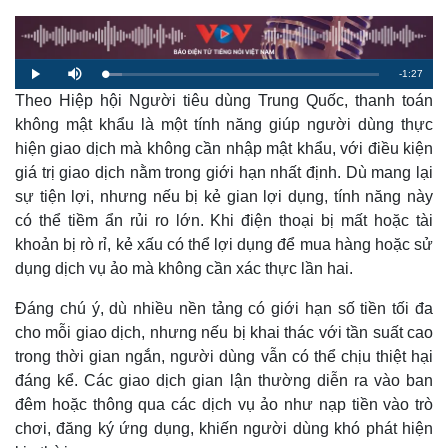
R
-
1:27
L
P
M
o
l
u
a
Theo Hiệp hội Người tiêu dùng Trung Quốc, thanh toán
a
t
e
d
y
e
e
không mật khẩu là một tính năng giúp người dùng thực
d
m
:
hiện giao dịch mà không cần nhập mật khẩu, với điều kiện
6
.
a
2
giá trị giao dịch nằm trong giới hạn nhất định. Dù mang lại
1
%
sự tiện lợi, nhưng nếu bị kẻ gian lợi dụng, tính năng này
i
có thể tiềm ẩn rủi ro lớn. Khi điện thoại bị mất hoặc tài
n
khoản bị rò rỉ, kẻ xấu có thể lợi dụng để mua hàng hoặc sử
i
dụng dịch vụ ảo mà không cần xác thực lần hai.
n
Đáng chú ý, dù nhiều nền tảng có giới hạn số tiền tối đa
g
cho mỗi giao dịch, nhưng nếu bị khai thác với tần suất cao
T
trong thời gian ngắn, người dùng vẫn có thể chịu thiệt hại
i
đáng kể. Các giao dịch gian lận thường diễn ra vào ban
đêm hoặc thông qua các dịch vụ ảo như nạp tiền vào trò
m
chơi, đăng ký ứng dụng, khiến người dùng khó phát hiện
e