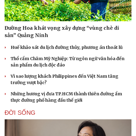
Đường Hoa khát vọng xây dựng “vùng chè di
sản” Quảng Ninh
Huế khảo sát du lịch đường thủy, phương án thoát lũ
Thổ cẩm Chăm Mỹ Nghiệp: Từ ngôn ngữ văn hóa đến
sản phẩm du lịch độc đáo
Vì sao lượng khách Philippines đến Việt Nam tăng
trưởng vượt bậc?
Những hương vị đưa TP.HCM thành thiên đường ẩm
thực đường phố hàng đầu thế giới
Du lịch
Podcast
ĐỜI SỐNG
Tư vấn
Câu chuyện thời sự
Săn Tour
Đọc truyện đêm khuya
check-in
Cửa sổ tình yêu
Kể chuyện cho bé