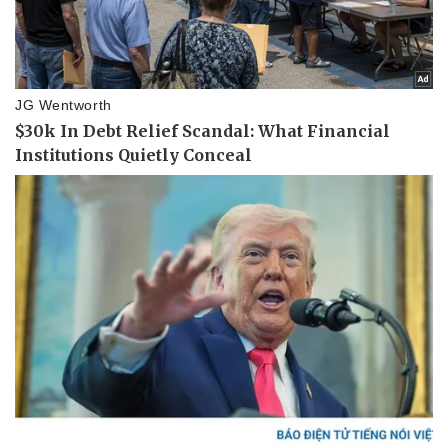
Vụ án
Vũ khí
Tin nóng
Việt Nam
Tư vấn luật
Phân tích