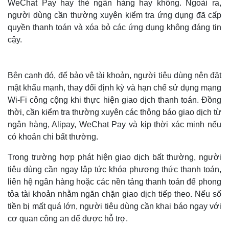
WeChat Pay hay thẻ ngân hàng hay không. Ngoài ra,
người dùng cần thường xuyên kiểm tra ứng dụng đã cấp
quyền thanh toán và xóa bỏ các ứng dụng không đáng tin
cậy.
Bên cạnh đó, để bảo vệ tài khoản, người tiêu dùng nên đặt
mật khẩu mạnh, thay đổi định kỳ và hạn chế sử dụng mạng
Wi-Fi công cộng khi thực hiện giao dịch thanh toán. Đồng
thời, cần kiểm tra thường xuyên các thông báo giao dịch từ
ngân hàng, Alipay, WeChat Pay và kịp thời xác minh nếu
có khoản chi bất thường.
Thế giới
Multimedia
Trong trường hợp phát hiện giao dịch bất thường, người
Quan sát
Video
tiêu dùng cần ngay lập tức khóa phương thức thanh toán,
Cuộc sống đó đây
Ảnh
liên hệ ngân hàng hoặc các nền tảng thanh toán để phong
Hồ sơ
E-Magazine
Infographic
tỏa tài khoản nhằm ngăn chặn giao dịch tiếp theo. Nếu số
tiền bị mất quá lớn, người tiêu dùng cần khai báo ngay với
cơ quan công an để được hỗ trợ.