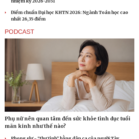
nhiệm kỳ 2026-2031
Điểm chuẩn Đại học KHTN 2026: Ngành Toán học cao
nhất 26,35 điểm
PODCAST
Văn hóa
Giải trí
Sân khấu - Điện ảnh
Nghệ sĩ
Văn học
Thời trang
Âm nhạc
Sao Việt
Phụ nữ nên quan tâm đến sức khỏe tình dục tuổi
Di sản
mãn kinh như thế nào?
Phong slư - “thư tình” bằng dân ca của người Tày