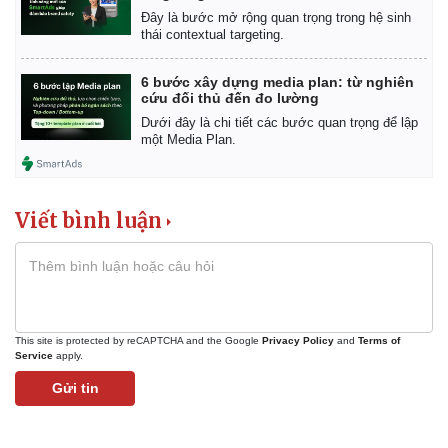
Đây là bước mở rộng quan trọng trong hệ sinh
thái contextual targeting.
6 bước xây dựng media plan: từ nghiên
cứu đối thủ đến đo lường
Dưới đây là chi tiết các bước quan trọng để lập
một Media Plan.
Viết bình luận
This site is protected by reCAPTCHA and the Google
Privacy Policy
and
Terms of
Kinh tế
Thị trường
Service
apply.
Bất động sản
Giá vàng
Gửi tin
Khởi nghiệp
Tiêu dùng
Tỷ giá
Chứng khoán