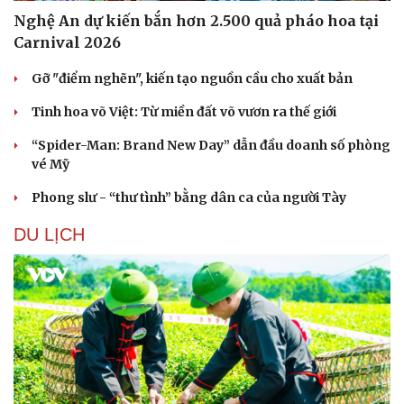
Nghệ An dự kiến bắn hơn 2.500 quả pháo hoa tại
Carnival 2026
Gỡ "điểm nghẽn", kiến tạo nguồn cầu cho xuất bản
Tinh hoa võ Việt: Từ miền đất võ vươn ra thế giới
“Spider-Man: Brand New Day” dẫn đầu doanh số phòng
vé Mỹ
Phong slư - “thư tình” bằng dân ca của người Tày
DU LỊCH