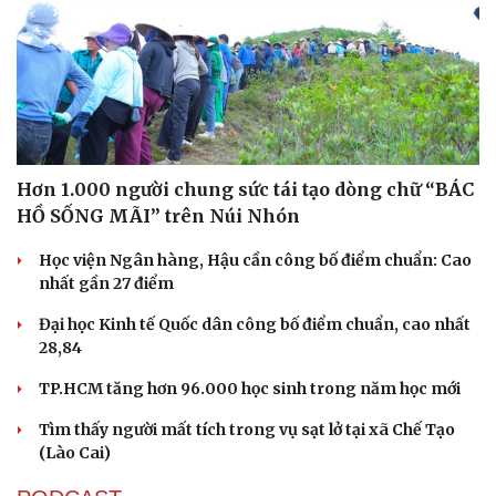
Hơn 1.000 người chung sức tái tạo dòng chữ “BÁC
HỒ SỐNG MÃI” trên Núi Nhón
Học viện Ngân hàng, Hậu cần công bố điểm chuẩn: Cao
nhất gần 27 điểm
Đại học Kinh tế Quốc dân công bố điểm chuẩn, cao nhất
Văn hóa
Giải trí
28,84
Sân khấu - Điện ảnh
Nghệ sĩ
Văn học
Thời trang
TP.HCM tăng hơn 96.000 học sinh trong năm học mới
Âm nhạc
Sao Việt
Di sản
Tìm thấy người mất tích trong vụ sạt lở tại xã Chế Tạo
(Lào Cai)