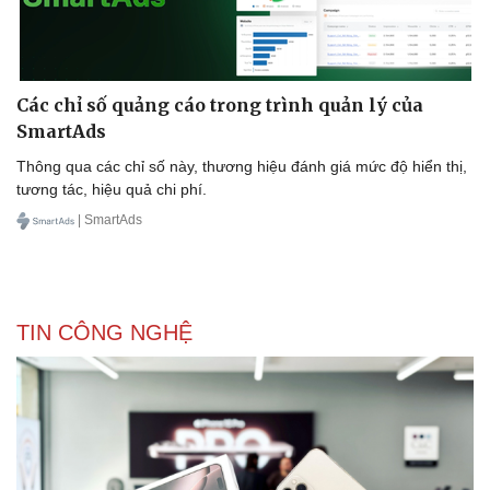
Các chỉ số quảng cáo trong trình quản lý của
Doanh nghiệp
Công nghệ
SmartAds
Thông tin doanh nghiệp
Sành điệu
Doanh nghiệp 24h
Tin Công nghệ
Thông qua các chỉ số này, thương hiệu đánh giá mức độ hiển thị,
Doanh nhân
Trải nghiệm
tương tác, hiệu quả chi phí.
Vì cộng đồng
Chuyển đổi số
| SmartAds
TIN CÔNG NGHỆ