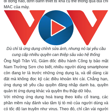
di động nào, định danh thiết bị khá cụ thể thông qua địa chỉ
MAC của máy.
Dù chỉ là ứng dụng chỉnh sửa ảnh, nhưng nó lại yêu cầu
cung cấp nhiều quyền can thiệp sâu vào hệ thống
Ông Ngô Trần Vũ, Giám đốc điều hành Công ty bảo mật
Nam Trường Sơn cho biết, nhiều người dùng smartphone
Thế giới
Multimedia
còn đang lơ là trước những ứng dụng lạ, và dễ dàng cài
đặt mà không đọc kỹ các điều khoản khi cài. Chẳng hạn,
Quan sát
Video
Cuộc sống đó đây
Ảnh
ứng dụng sẽ yêu cầu quyền đăng nhập danh bạ, quyền
Hồ sơ
E-Magazine
quản trị ứng dụng khác và quyền thu thập dữ liệu.
Infographic
Với những ứng dụng hoá trang theo kiểu cổ trang, các
phần mềm này đánh vào tâm lý tò mò của người dùng và
có tốc độ lan truyền như virus. Theo đó, chỉ cần vài người