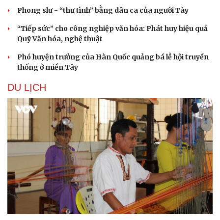
Phong slư - “thư tình” bằng dân ca của người Tày
“Tiếp sức” cho công nghiệp văn hóa: Phát huy hiệu quả
Quỹ Văn hóa, nghệ thuật
Phó huyện trưởng của Hàn Quốc quảng bá lễ hội truyền
thống ở miền Tây
DU LỊCH
Du lịch
Podcast
Tư vấn
Câu chuyện thời sự
Săn Tour
Đọc truyện đêm khuya
check-in
Cửa sổ tình yêu
Kể chuyện cho bé