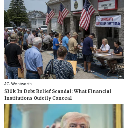
Vụ án
Vũ khí
Tin nóng
Việt Nam
Tư vấn luật
Phân tích