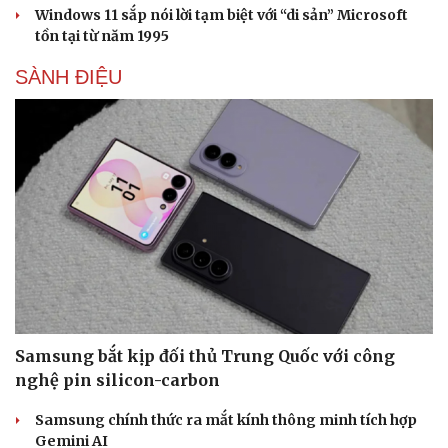
Windows 11 sắp nói lời tạm biệt với “di sản” Microsoft
tồn tại từ năm 1995
SÀNH ĐIỆU
Sức khỏe
Đời sống
Dinh dưỡng - món ngon
Nhà đẹp
Cây thuốc
Blog
Sản phụ khoa
Tình yêu - Gia đình
Nhi khoa
Nam khoa
Làm đẹp - giảm cân
Phòng mạch online
Ăn sạch sống khỏe
Samsung bắt kịp đối thủ Trung Quốc với công
nghệ pin silicon-carbon
Samsung chính thức ra mắt kính thông minh tích hợp
Gemini AI