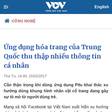
English
CÔNG NGHỆ
/
Ứng dụng hóa trang của Trung
Chính trị
Xã hội
Đảng
Tin 24h
Quốc thu thập nhiều thông tin
Tổ chức nhân sự
Dự báo thời tiết
cá nhân
Quốc hội
Giáo dục
Nhận diện sự thật
Dấu ấn VOV
Việc làm
Thứ Tư, 14:49, 15/02/2017
Biển đảo
Cần thận trọng khi dùng ứng dụng Pitu khai thác xu
hướng dùng khung hình nhân vật cổ trang đang gây
sự tò mò từ người dùng trẻ.
Mạng xã hội Facebook tại Việt Nam xuất hiện xu hướng