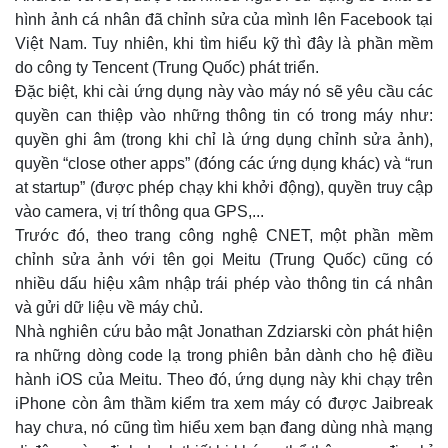
hình ảnh cá nhân đã chỉnh sửa của mình lên Facebook tại
Việt Nam. Tuy nhiên, khi tìm hiểu kỹ thì đây là phần mềm
do công ty Tencent (Trung Quốc) phát triển.
Đặc biệt, khi cài ứng dụng này vào máy nó sẽ yêu cầu các
quyền can thiệp vào những thông tin có trong máy như:
quyền ghi âm (trong khi chỉ là ứng dụng chỉnh sửa ảnh),
quyền “close other apps” (đóng các ứng dụng khác) và “run
at startup” (được phép chạy khi khởi động), quyền truy cập
vào camera, vị trí thông qua GPS,...
Trước đó, theo trang công nghệ CNET, một phần mềm
chỉnh sửa ảnh với tên gọi Meitu (Trung Quốc) cũng có
nhiều dấu hiệu xâm nhập trái phép vào thông tin cá nhân
và gửi dữ liệu về máy chủ.
Nhà nghiên cứu bảo mật Jonathan Zdziarski còn phát hiện
ra những dòng code lạ trong phiên bản dành cho hệ điều
hành iOS của Meitu. Theo đó, ứng dụng này khi chạy trên
iPhone còn âm thầm kiểm tra xem máy có được Jaibreak
hay chưa, nó cũng tìm hiểu xem bạn đang dùng nhà mạng