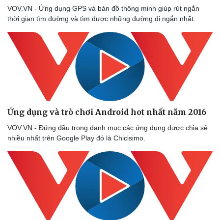
Thể thao
Ô tô - Xe máy
VOV.VN - Ứng dụng GPS và bản đồ thông minh giúp rút ngắn
thời gian tìm đường và tìm được những đường đi ngắn nhất.
Bóng đá
Ô tô
Lịch thi đấu bóng đá
Xe máy
Thế giới thể thao
Tư vấn
eSports
Hậu trường
Ứng dụng và trò chơi Android hot nhất năm 2016
VOV.VN - Đứng đầu trong danh mục các ứng dụng được chia sẻ
nhiều nhất trên Google Play đó là Chicisimo.