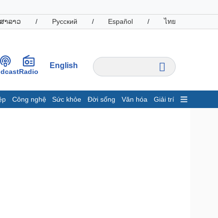
ສາລາວ
/
Русский
/
Español
/
ไทย
English
dcast
Radio
ệp
Công nghệ
Sức khỏe
Đời sống
Văn hóa
Giải trí
inh tế
Thị trường
ất động sản
Giá vàng
hởi nghiệp
Tiêu dùng
Tỷ giá
Chứng khoán
Giá cà phê
oanh nghiệp
Công nghệ
hông tin doanh nghiệp
Sành điệu