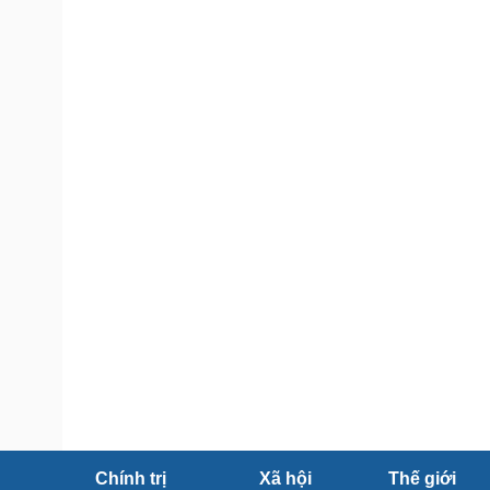
Tin nóng
Việt Nam
Tư vấn luật
Phân tích
Sức khỏe
Đời sống
Dinh dưỡng - món ngon
Nhà đẹp
Cây thuốc
Blog
Sản phụ khoa
Tình yêu - Gia đình
Nhi khoa
Nam khoa
Làm đẹp - giảm cân
Phòng mạch online
Ăn sạch sống khỏe
Cải chính
Chính trị
Xã hội
Thế giới