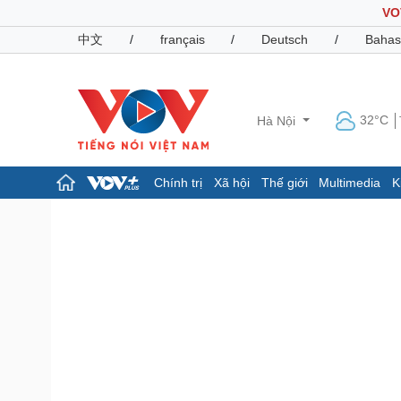
VO
中文
/
français
/
Deutsch
/
Bahas
32°C
Hà Nội
Chính trị
Xã hội
Thế giới
Multimedia
K
Chính trị
Xã hội
Đảng
Tin 24h
Tổ chức nhân sự
Dự báo thời tiết
Quốc hội
Giáo dục
Nhận diện sự thật
Dấu ấn VOV
Việc làm
Biển đảo
Pháp luật
Quân sự - Quốc phòng
Vụ án
Vũ khí