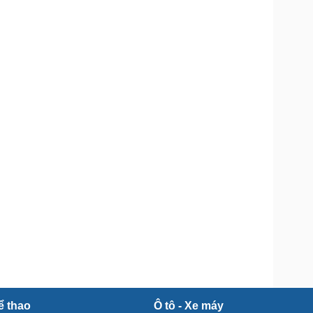
Doanh nghiệp 24h
Tin Công nghệ
Doanh nhân
Trải nghiệm
ì cộng đồng
Chuyển đổi số
u lịch
Podcast
Tư vấn
Câu chuyện thời sự
Săn Tour
Đọc truyện đêm khuya
heck-in
Cửa sổ tình yêu
Kể chuyện cho bé
Hạt giống tâm hồn
ể thao
Ô tô - Xe máy