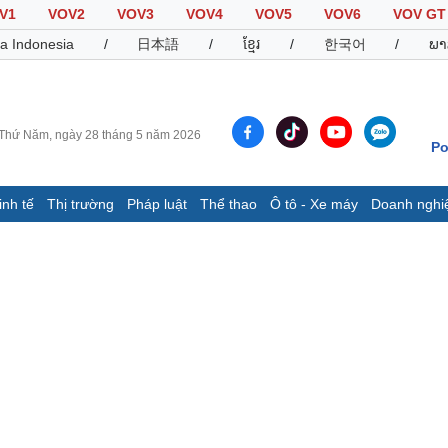
V1
VOV2
VOV3
VOV4
VOV5
VOV6
VOV GT
a Indonesia
/
日本語
/
ខ្មែរ
/
한국어
/
ພາ
Thứ Năm, ngày 28 tháng 5 năm 2026
Po
inh tế
Thị trường
Pháp luật
Thể thao
Ô tô - Xe máy
Doanh nghi
Thế giới
Multimedia
K
Quan sát
Video
B
Cuộc sống đó đây
Ảnh
K
Hồ sơ
E-Magazine
Infographic
Thể thao
Ô tô - Xe máy
D
Bóng đá
Ô tô
T