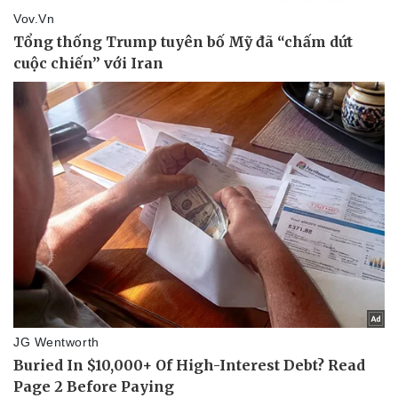
Văn hóa
Giải trí
Sân khấu - Điện ảnh
Nghệ sĩ
Văn học
Thời trang
Âm nhạc
Sao Việt
Di sản