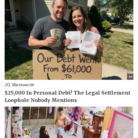
Sức khỏe
Đời sống
Dinh dưỡng - món ngon
Nhà đẹp
Cây thuốc
Blog
Sản phụ khoa
Tình yêu - Gia đình
Nhi khoa
Nam khoa
Làm đẹp - giảm cân
Phòng mạch online
Ăn sạch sống khỏe