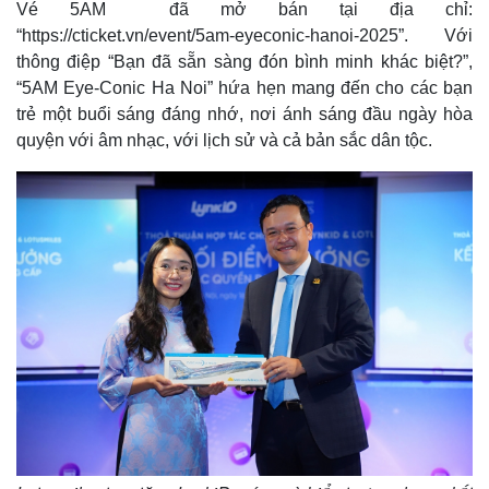
Vé 5AM đã mở bán tại địa chỉ:
“https://cticket.vn/event/5am-eyeconic-hanoi-2025”. Với
thông điệp “Bạn đã sẵn sàng đón bình minh khác biệt?”,
“5AM Eye-Conic Ha Noi” hứa hẹn mang đến cho các bạn
trẻ một buổi sáng đáng nhớ, nơi ánh sáng đầu ngày hòa
quyện với âm nhạc, với lịch sử và cả bản sắc dân tộc.
Kinh tế
Thị trường
Bất động sản
Giá vàng
Khởi nghiệp
Tiêu dùng
Tỷ giá
Chứng khoán
Giá cà phê