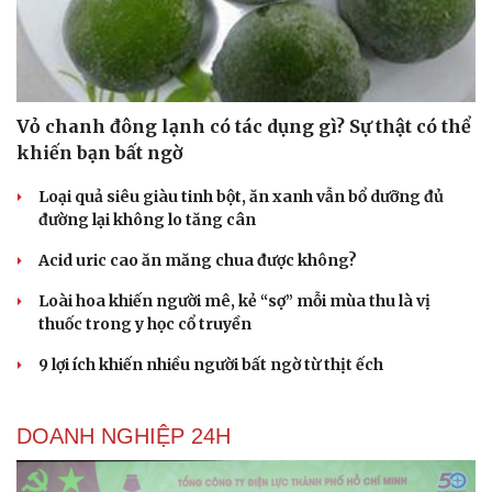
Vỏ chanh đông lạnh có tác dụng gì? Sự thật có thể
khiến bạn bất ngờ
Loại quả siêu giàu tinh bột, ăn xanh vẫn bổ dưỡng đủ
đường lại không lo tăng cân
Acid uric cao ăn măng chua được không?
Loài hoa khiến người mê, kẻ “sợ” mỗi mùa thu là vị
thuốc trong y học cổ truyền
9 lợi ích khiến nhiều người bất ngờ từ thịt ếch
DOANH NGHIỆP 24H