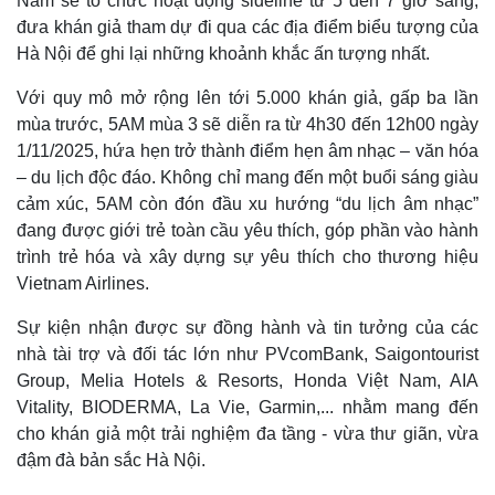
Nam sẽ tổ chức hoạt động sideline từ 5 đến 7 giờ sáng,
đưa khán giả tham dự đi qua các địa điểm biểu tượng của
Hà Nội để ghi lại những khoảnh khắc ấn tượng nhất.
Với quy mô mở rộng lên tới 5.000 khán giả, gấp ba lần
mùa trước, 5AM mùa 3 sẽ diễn ra từ 4h30 đến 12h00 ngày
1/11/2025, hứa hẹn trở thành điểm hẹn âm nhạc – văn hóa
– du lịch độc đáo. Không chỉ mang đến một buổi sáng giàu
cảm xúc, 5AM còn đón đầu xu hướng “du lịch âm nhạc”
đang được giới trẻ toàn cầu yêu thích, góp phần vào hành
trình trẻ hóa và xây dựng sự yêu thích cho thương hiệu
Vietnam Airlines.
Sự kiện nhận được sự đồng hành và tin tưởng của các
nhà tài trợ và đối tác lớn như PVcomBank, Saigontourist
Group, Melia Hotels & Resorts, Honda Việt Nam, AIA
Vitality, BIODERMA, La Vie, Garmin,... nhằm mang đến
cho khán giả một trải nghiệm đa tầng - vừa thư giãn, vừa
đậm đà bản sắc Hà Nội.