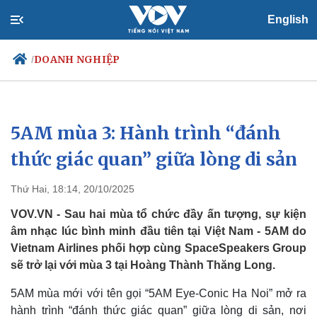
English
DOANH NGHIỆP
/
5AM mùa 3: Hành trình “đánh
Chính trị
Xã hội
Đảng
Tin 24h
thức giác quan” giữa lòng di sản
Tổ chức nhân sự
Dự báo thời tiết
Quốc hội
Giáo dục
Thứ Hai, 18:14, 20/10/2025
Nhận diện sự thật
Dấu ấn VOV
Việc làm
VOV.VN - Sau hai mùa tổ chức đầy ấn tượng, sự kiện
Biển đảo
âm nhạc lúc bình minh đầu tiên tại Việt Nam - 5AM do
Vietnam Airlines phối hợp cùng SpaceSpeakers Group
sẽ trở lại với mùa 3 tại Hoàng Thành Thăng Long.
5AM mùa mới với tên gọi “5AM Eye-Conic Ha Noi” mở ra
hành trình “đánh thức giác quan” giữa lòng di sản, nơi