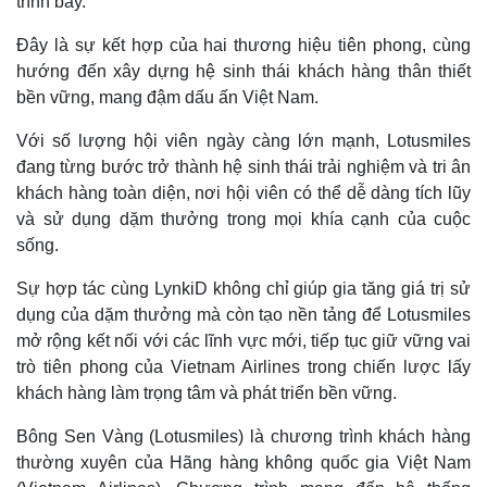
trình bay.
Đây là sự kết hợp của hai thương hiệu tiên phong, cùng
hướng đến xây dựng hệ sinh thái khách hàng thân thiết
bền vững, mang đậm dấu ấn Việt Nam.
Với số lượng hội viên ngày càng lớn mạnh, Lotusmiles
đang từng bước trở thành hệ sinh thái trải nghiệm và tri ân
khách hàng toàn diện, nơi hội viên có thể dễ dàng tích lũy
và sử dụng dặm thưởng trong mọi khía cạnh của cuộc
Thể thao
Ô tô - Xe máy
sống.
Bóng đá
Ô tô
Lịch thi đấu bóng đá
Xe máy
Sự hợp tác cùng LynkiD không chỉ giúp gia tăng giá trị sử
Thế giới thể thao
Tư vấn
dụng của dặm thưởng mà còn tạo nền tảng để Lotusmiles
eSports
mở rộng kết nối với các lĩnh vực mới, tiếp tục giữ vững vai
Hậu trường
trò tiên phong của Vietnam Airlines trong chiến lược lấy
khách hàng làm trọng tâm và phát triển bền vững.
Bông Sen Vàng (Lotusmiles) là chương trình khách hàng
thường xuyên của Hãng hàng không quốc gia Việt Nam