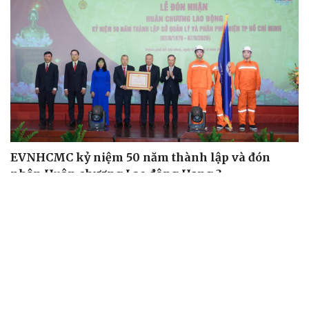
EVNHCMC kỷ niệm 50 năm thành lập và đón
nhận Huân chương Lao động Hạng 3
Bán lẻ bước vào mùa cao điểm phục vụ nhu cầu dinh
dưỡng học đường
Giải nỗi đau quá tải ứng dụng với nền tảng hội tụ mới
của Viettel
LPBank kiến tạo trải nghiệm giao dịch an tâm trên
không gian số