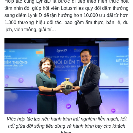
Hợp tác cùng LynkiD là bước đi tiếp theo hiện thực hóa
tầm nhìn đó, giúp hội viên Lotusmiles quy đổi dặm thưởng
sang điểm LynkiD để tận hưởng hơn 10.000 ưu đãi từ hơn
1.300 thương hiệu đối tác, bao gồm ẩm thực, bán lẻ, du
lịch, viễn thông, giải trí…
Pháp luật
Quân sự - Quốc phòng
Vụ án
Vũ khí
Tin nóng
Việt Nam
Tư vấn luật
Phân tích
Việc hợp tác tạo nên hành trình trải nghiệm liền mạch, kết
nối giữa đời sống tiêu dùng và hành trình bay cho khách
hàng.