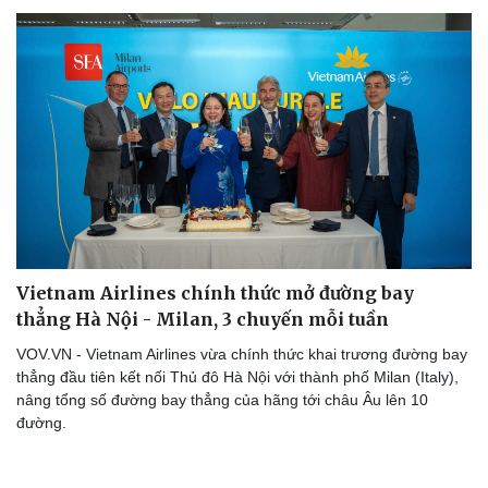
Vietnam Airlines chính thức mở đường bay
Du lịch
Podcast
thẳng Hà Nội - Milan, 3 chuyến mỗi tuần
Tư vấn
Câu chuyện thời sự
VOV.VN - Vietnam Airlines vừa chính thức khai trương đường bay
Săn Tour
Đọc truyện đêm khuya
thẳng đầu tiên kết nối Thủ đô Hà Nội với thành phố Milan (Italy),
check-in
Cửa sổ tình yêu
nâng tổng số đường bay thẳng của hãng tới châu Âu lên 10
Kể chuyện cho bé
đường.
Hạt giống tâm hồn