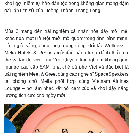
khơi gợi niềm tự hào dân tộc trong không gian mang đậm
dấu ấn lịch sử của Hoàng Thành Thăng Long.
Mùa 3 mang đến trải nghiệm cá nhân hóa đầy mới mẻ,
khắc họa một Hà Nội ‘mới mà quen’ trong ánh bình minh.
Từ 5 giờ sáng, chuỗi hoạt động cùng Đối tác Wellness –
Melia Hotels & Resorts mở đầu hành trình đánh thức cơ
thể và tâm trí với Thái Cực Quyền, trải nghiệm không gian
Thế giới
Multimedia
lounge cao cấp 5AM, pha chế cà phê Việt và đặc biệt là
trải nghiệm Meet & Greet cùng các nghệ sĩ SpaceSpeakers
Quan sát
Video
Cuộc sống đó đây
Ảnh
tại phòng chờ Melia phối hợp cùng Vietnam Airlines
Hồ sơ
E-Magazine
Lounge – nơi âm nhạc kết nối cảm xúc và khơi dậy năng
Infographic
lượng tích cực cho ngày mới.