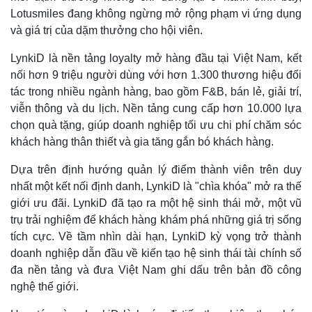
Lotusmiles đang không ngừng mở rộng phạm vi ứng dụng
và giá trị của dặm thưởng cho hội viên.
LynkiD là nền tảng loyalty mở hàng đầu tại Việt Nam, kết
nối hơn 9 triệu người dùng với hơn 1.300 thương hiệu đối
tác trong nhiều ngành hàng, bao gồm F&B, bán lẻ, giải trí,
viễn thông và du lịch. Nền tảng cung cấp hơn 10.000 lựa
chọn quà tặng, giúp doanh nghiệp tối ưu chi phí chăm sóc
khách hàng thân thiết và gia tăng gắn bó khách hàng.
Dựa trên định hướng quản lý điểm thành viên trên duy
nhất một kết nối định danh, LynkiD là "chìa khóa" mở ra thế
giới ưu đãi. LynkiD đã tạo ra một hệ sinh thái mở, một vũ
trụ trải nghiệm để khách hàng khám phá những giá trị sống
tích cực. Về tầm nhìn dài hạn, LynkiD kỳ vọng trở thành
doanh nghiệp dẫn đầu về kiến tạo hệ sinh thái tài chính số
đa nền tảng và đưa Việt Nam ghi dấu trên bản đồ công
nghệ thế giới.