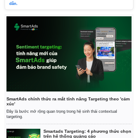
dẫn.
Doanh nghiệp
Công nghệ
Thông tin doanh nghiệp
Sành điệu
Doanh nghiệp 24h
Tin Công nghệ
Doanh nhân
Trải nghiệm
Vì cộng đồng
Chuyển đổi số
SmartAds chính thức ra mắt tính năng Targeting theo 'cảm
xúc'
Đây là bước mở rộng quan trọng trong hệ sinh thái contextual
targeting.
Smartads Targeting: 4 phương thức chọn
trên hệ thống quảng cáo