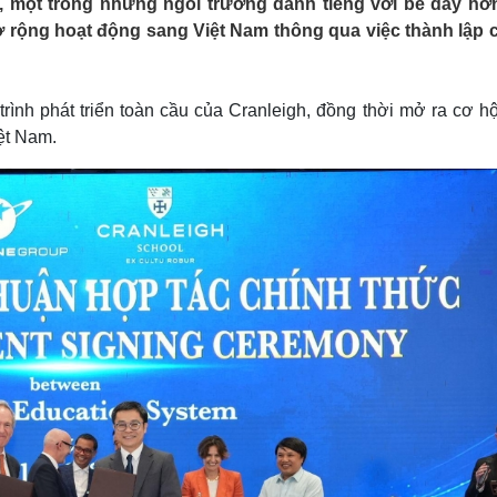
 một trong những ngôi trường danh tiếng với bề dày hơ
Lịch thi đấu bóng đá
Xe máy
ở rộng hoạt động sang Việt Nam thông qua việc thành lập 
Thế giới thể thao
Tư vấn
eSports
V
Hậu trường
ình phát triển toàn cầu của Cranleigh, đồng thời mở ra cơ hộ
Văn hóa
Giải trí
D
ệt Nam.
Sân khấu - Điện ảnh
Nghệ sĩ
Văn học
Thời trang
Âm nhạc
Sao Việt
c
Di sản