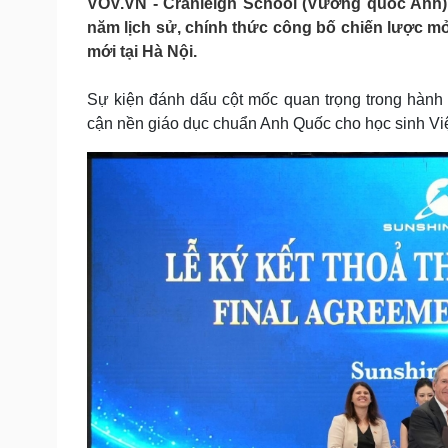
VOV.VN - Cranleigh School (Vương quốc Anh),
Tin nóng
Việt Nam
năm lịch sử, chính thức công bố chiến lược m
Tư vấn luật
Phân tích
mới tại Hà Nội.
Sự kiện đánh dấu cột mốc quan trọng trong hành tr
Sức khỏe
Đời sống
cận nền giáo dục chuẩn Anh Quốc cho học sinh Vi
Dinh dưỡng - món ngon
Nhà đẹp
Cây thuốc
Blog
Sản phụ khoa
Tình yêu - Gia đình
Nhi khoa
Nam khoa
Làm đẹp - giảm cân
Phòng mạch online
Ăn sạch sống khỏe
Cải chính