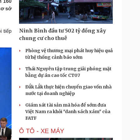
n 160
Doanh nghiệp 24h
Tin Công nghệ
cơ sở
Doanh nhân
Trải nghiệm
ì cộng đồng
Chuyển đổi số
Ninh Bình đầu tư 502 tỷ đồng xây
i tiếp
u lịch
Podcast
chung cư cho thuê
Tư vấn
Câu chuyện thời sự
Săn Tour
Đọc truyện đêm khuya
Phòng vệ thương mại phát huy hiệu quả
heck-in
Cửa sổ tình yêu
từ hệ thống cảnh báo sớm
Kể chuyện cho bé
Thái Nguyên tập trung giải phóng mặt
Hạt giống tâm hồn
bằng dự án cao tốc CT07
Đắk Lắk thực hiện chuyển giao vốn nhà
nước tại doanh nghiệp
Giám sát tài sản mã hóa để sớm đưa
Việt Nam ra khỏi "danh sách xám" của
FATF
Ô TÔ - XE MÁY