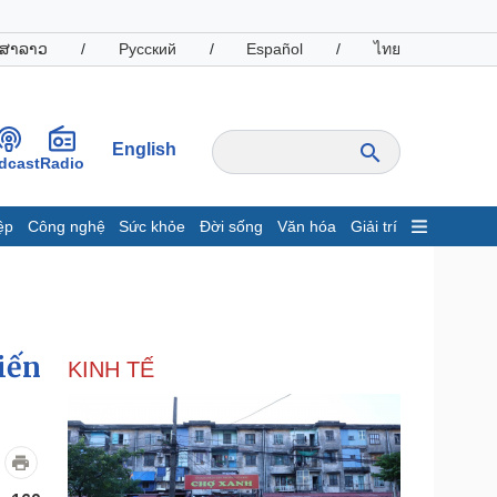
ສາລາວ
/
Русский
/
Español
/
ไทย
English
dcast
Radio
ệp
Công nghệ
Sức khỏe
Đời sống
Văn hóa
Giải trí
inh tế
Thị trường
ất động sản
Giá vàng
hởi nghiệp
Tiêu dùng
Tỷ giá
iến
KINH TẾ
Chứng khoán
Giá cà phê
oanh nghiệp
Công nghệ
hông tin doanh nghiệp
Sành điệu