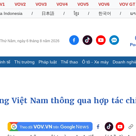
V1
VOV2
VOV3
VOV4
VOV5
VOV6
VOV GT
a Indonesia
/
日本語
/
ខ្មែរ
/
한국어
/
ພາ
Thứ Năm, ngày 6 tháng 8 năm 2026
Po
inh tế
Thị trường
Pháp luật
Thể thao
Ô tô - Xe máy
Doanh nghi
Thế giới
Multimedia
K
Quan sát
Video
B
Cuộc sống đó đây
Ảnh
K
Hồ sơ
E-Magazine
ờng Việt Nam thông qua hợp tác ch
Infographic
Thể thao
Ô tô - Xe máy
D
Bóng đá
Ô tô
T