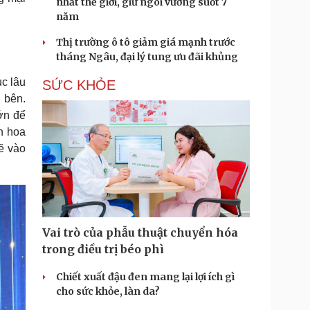
nhất thế giới, giữ ngôi vương suốt 7
năm
Thị trường ô tô giảm giá mạnh trước
tháng Ngâu, đại lý tung ưu đãi khủng
ục lâu
SỨC KHỎE
 bên.
ớn để
nh hoa
ẽ vào
Vai trò của phẫu thuật chuyển hóa
trong điều trị béo phì
Chiết xuất đậu đen mang lại lợi ích gì
cho sức khỏe, làn da?