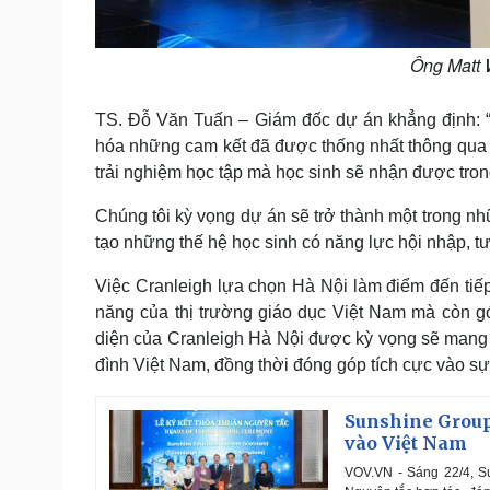
Ông Matt W
TS. Đỗ Văn Tuấn – Giám đốc dự án khẳng định: “K
hóa những cam kết đã được thống nhất thông qua ch
trải nghiệm học tập mà học sinh sẽ nhận được tron
Chúng tôi kỳ vọng dự án sẽ trở thành một trong n
tạo những thế hệ học sinh có năng lực hội nhập, t
Việc Cranleigh lựa chọn Hà Nội làm điểm đến tiếp 
năng của thị trường giáo dục Việt Nam mà còn g
diện của Cranleigh Hà Nội được kỳ vọng sẽ mang 
đình Việt Nam, đồng thời đóng góp tích cực vào sự
Sunshine Group
vào Việt Nam
VOV.VN - Sáng 22/4, S