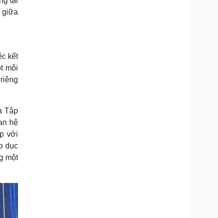
g tại
 giữa
ệc kết
t môi
 riêng
à Tập
an hệ
p với
o dục
ng một