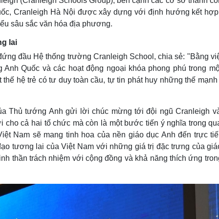
eigh (Cranleigh Schools Group), bên cạnh các cơ sở thành côn
ốc, Cranleigh Hà Nội được xây dựng với định hướng kết hợp
iểu sâu sắc văn hóa địa phương.
g lai
đứng đầu Hệ thống trường Cranleigh School, chia sẻ: "Bằng vi
ống Anh Quốc và các hoạt động ngoại khóa phong phú trong mộ
 thế hệ trẻ có tư duy toàn cầu, tự tin phát huy những thế mạnh
a Thủ tướng Anh gửi lời chúc mừng tới đội ngũ Cranleigh v
 cho cả hai tổ chức mà còn là một bước tiến ý nghĩa trong qu
 Việt Nam sẽ mang tinh hoa của nền giáo dục Anh đến trực tiế
ạo tương lai của Việt Nam với những giá trị đặc trưng của giá
tinh thần trách nhiệm với cộng đồng và khả năng thích ứng tro