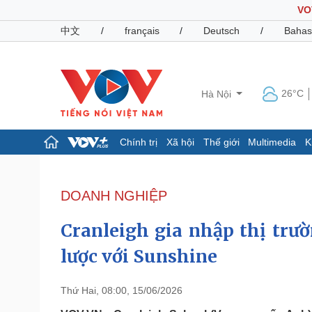
VO
中文
/
français
/
Deutsch
/
Bahas
26°C
Hà Nội
Chính trị
Xã hội
Thế giới
Multimedia
K
Chính trị
Xã hội
Đảng
Tin 24h
DOANH NGHIỆP
Tổ chức nhân sự
Dự báo thời tiết
Quốc hội
Giáo dục
Cranleigh gia nhập thị trư
Nhận diện sự thật
Dấu ấn VOV
Việc làm
lược với Sunshine
Biển đảo
Pháp luật
Quân sự - Quốc phòng
Thứ Hai, 08:00, 15/06/2026
Vụ án
Vũ khí