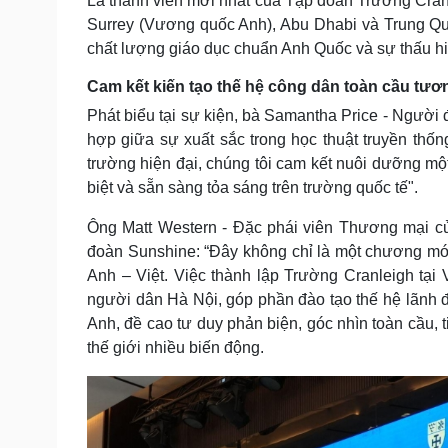
Là thành viên mới nhất của Tập đoàn Trường Cranl
Surrey (Vương quốc Anh), Abu Dhabi và Trung Qu
chất lượng giáo dục chuẩn Anh Quốc và sự thấu h
Cam kết kiến tạo thế hệ công dân toàn cầu tươn
Phát biểu tại sự kiện, bà Samantha Price - Người 
hợp giữa sự xuất sắc trong học thuật truyền th
trường hiện đại, chúng tôi cam kết nuôi dưỡng một
biệt và sẵn sàng tỏa sáng trên trường quốc tế".
Ông Matt Western - Đặc phái viên Thương mại củ
đoàn Sunshine: “Đây không chỉ là một chương mới
Anh – Việt. Việc thành lập Trường Cranleigh tại
người dân Hà Nội, góp phần đào tạo thế hệ lãnh đ
Anh, đề cao tư duy phản biện, góc nhìn toàn cầu, 
thế giới nhiều biến động.