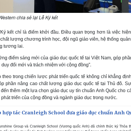
estern chia sẻ lại Lễ Ký kết
ý kết chỉ là điểm khởi đầu. Điều quan trọng hơn là việc hiện
ất lượng chương trình học, đội ngũ giáo viên, hệ thống quản 
g tương lai.
hững điểm sáng mới của giáo dục quốc tế tại Việt Nam, góp phầ
ư duy đổi mới và trách nhiệm với cộng đồng”.
theo trong chiến lược phát triển quốc tế không chỉ khẳng địn
óp phần nâng cao chất lượng giáo dục quốc tế tại Thủ đô. Sự
đến thêm một lựa chọn giáo dục uy tín chuẩn Anh Quốc cho cá
 phát triển của cộng đồng và ngành giáo dục trong nước.
 hợp tác Cranleigh School đưa giáo dục chuẩn Anh Q
unshine Group và Cranleigh School (Vương quốc Anh) đã chính thức ký Thỏa t