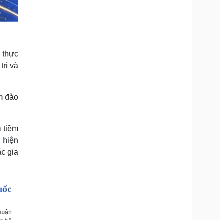
 thực
trị và
n đào
h tiềm
 hiện
c gia
uốc
huận