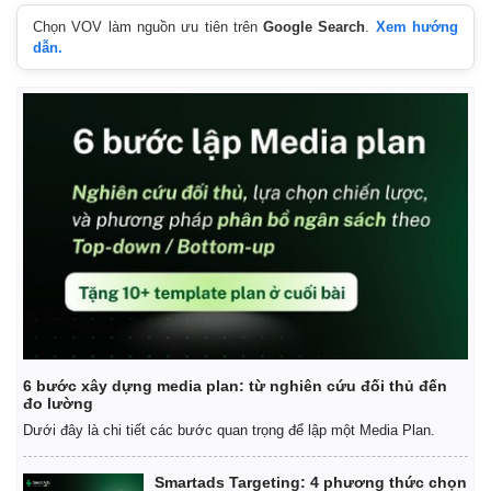
Chọn VOV làm nguồn ưu tiên trên
Google Search
.
Xem hướng
dẫn.
6 bước xây dựng media plan: từ nghiên cứu đối thủ đến
đo lường
Dưới đây là chi tiết các bước quan trọng để lập một Media Plan.
Pháp luật
Quân sự - Quốc phòng
Vụ án
Vũ khí
Smartads Targeting: 4 phương thức chọn
Tin nóng
Việt Nam