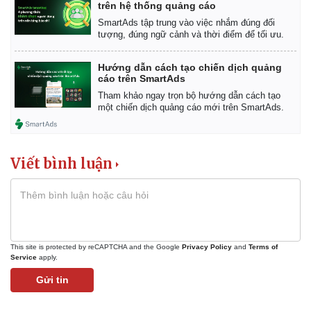
trên hệ thống quảng cáo
Tư vấn luật
Phân tích
SmartAds tập trung vào việc nhắm đúng đối
tượng, đúng ngữ cảnh và thời điểm để tối ưu.
Hướng dẫn cách tạo chiến dịch quảng
cáo trên SmartAds
Tham khảo ngay trọn bộ hướng dẫn cách tạo
một chiến dịch quảng cáo mới trên SmartAds.
Viết bình luận
This site is protected by reCAPTCHA and the Google
Privacy Policy
and
Terms of
Service
apply.
Gửi tin