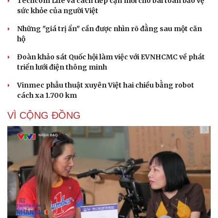
Techcom Life và cách tiếp cận mới cho bài toán bảo vệ
sức khỏe của người Việt
Những "giá trị ẩn" cần được nhìn rõ đằng sau một căn
hộ
Đoàn khảo sát Quốc hội làm việc với EVNHCMC về phát
triển lưới điện thông minh
Vinmec phẫu thuật xuyên Việt hai chiều bằng robot
cách xa 1.700 km
VÌ CỘNG ĐỒNG
Cải chính