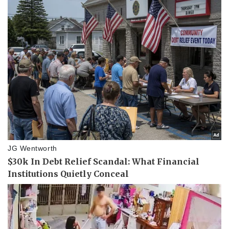
Thể thao
Ô tô - Xe máy
Bóng đá
Ô tô
Lịch thi đấu bóng đá
Xe máy
Thế giới thể thao
Tư vấn
eSports
Hậu trường