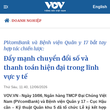
English
DOANH NGHIỆP
/
PVcomBank và Bệnh viện Quân y 17 bắt tay
Chính trị
Xã hội
hợp tác chiến lược:
Đảng
Tin 24h
Đẩy mạnh chuyển đổi số và
Tổ chức nhân sự
Dự báo thời tiết
Quốc hội
Giáo dục
thanh toán hiện đại trong lĩnh
Nhận diện sự thật
Dấu ấn VOV
Việc làm
vực y tế
Biển đảo
Thứ Sáu, 11:40, 12/06/2026
VOV.VN - Ngày 10/06, Ngân hàng TMCP Đại Chúng Việt
Nam (PVcomBank) và Bệnh viện Quân y 17 – Cục Hậu
cần – Kỹ thuật Quân khu 5 đã tổ chức Lễ ký kết hợp