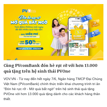
Sức khỏe
Đời sống
Dinh dưỡng - món ngon
Nhà đẹp
Cây thuốc
Blog
Sản phụ khoa
Tình yêu - Gia đình
Nhi khoa
Nam khoa
Làm đẹp - giảm cân
Phòng mạch online
Ăn sạch sống khỏe
Cùng PVcomBank đón hè rực rỡ với hơn 13.000
quà tặng trên hệ sinh thái PVOne
VOV.VN - Từ nay đến hết ngày 7/6, Ngân hàng TMCP Đại Chúng
Việt Nam (PVcomBank) chính thức triển khai chương trình tri ân
“Đón hè rực rỡ - Mở quà bất ngờ” trên hệ sinh thái quà tặng
PVOne với hơn 13.000 quà tặng dành cho các khách hàng thân
thiết.