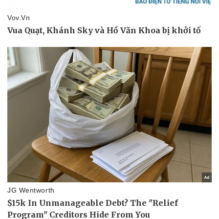
Doanh nghiệp
Công nghệ
Thông tin doanh nghiệp
Sành điệu
Doanh nghiệp 24h
Tin Công nghệ
Doanh nhân
Trải nghiệm
Vì cộng đồng
Chuyển đổi số