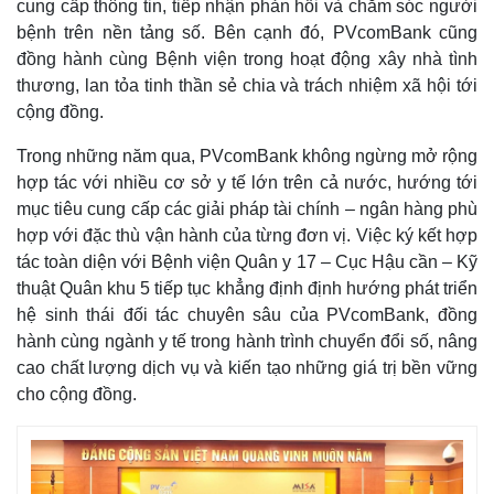
cung cấp thông tin, tiếp nhận phản hồi và chăm sóc người
Kinh tế
Thị trường
bệnh trên nền tảng số. Bên cạnh đó, PVcomBank cũng
Bất động sản
Giá vàng
đồng hành cùng Bệnh viện trong hoạt động xây nhà tình
Khởi nghiệp
Tiêu dùng
thương, lan tỏa tinh thần sẻ chia và trách nhiệm xã hội tới
Tỷ giá
cộng đồng.
Chứng khoán
Giá cà phê
Trong những năm qua, PVcomBank không ngừng mở rộng
hợp tác với nhiều cơ sở y tế lớn trên cả nước, hướng tới
mục tiêu cung cấp các giải pháp tài chính – ngân hàng phù
hợp với đặc thù vận hành của từng đơn vị. Việc ký kết hợp
tác toàn diện với Bệnh viện Quân y 17 – Cục Hậu cần – Kỹ
thuật Quân khu 5 tiếp tục khẳng định định hướng phát triển
hệ sinh thái đối tác chuyên sâu của PVcomBank, đồng
hành cùng ngành y tế trong hành trình chuyển đổi số, nâng
cao chất lượng dịch vụ và kiến tạo những giá trị bền vững
cho cộng đồng.