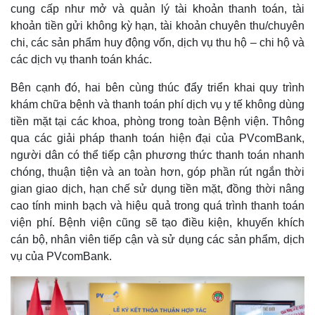
cung cấp như mở và quản lý tài khoản thanh toán, tài
khoản tiền gửi không kỳ hạn, tài khoản chuyên thu/chuyên
chi, các sản phẩm huy động vốn, dịch vụ thu hộ – chi hộ và
các dịch vụ thanh toán khác.
Bên cạnh đó, hai bên cùng thúc đẩy triển khai quy trình
Thế giới
Multimedia
khám chữa bệnh và thanh toán phí dịch vụ y tế không dùng
Quan sát
Video
tiền mặt tại các khoa, phòng trong toàn Bệnh viện. Thông
Cuộc sống đó đây
Ảnh
qua các giải pháp thanh toán hiện đại của PVcomBank,
Hồ sơ
E-Magazine
Infographic
người dân có thể tiếp cận phương thức thanh toán nhanh
chóng, thuận tiện và an toàn hơn, góp phần rút ngắn thời
gian giao dịch, hạn chế sử dụng tiền mặt, đồng thời nâng
cao tính minh bạch và hiệu quả trong quá trình thanh toán
viện phí. Bệnh viện cũng sẽ tạo điều kiện, khuyến khích
cán bộ, nhân viên tiếp cận và sử dụng các sản phẩm, dịch
vụ của PVcomBank.