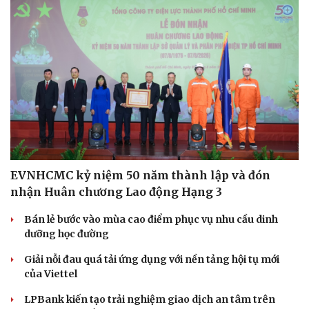
Săn Tour
Đọc truyện đêm khuya
check-in
Cửa sổ tình yêu
Kể chuyện cho bé
Hạt giống tâm hồn
EVNHCMC kỷ niệm 50 năm thành lập và đón
nhận Huân chương Lao động Hạng 3
Bán lẻ bước vào mùa cao điểm phục vụ nhu cầu dinh
dưỡng học đường
Giải nỗi đau quá tải ứng dụng với nền tảng hội tụ mới
của Viettel
LPBank kiến tạo trải nghiệm giao dịch an tâm trên