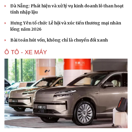
Đà Nẵng: Phát hiện và xử lý vụ kinh doanh lô than hoạt
tính nhập lậu
Văn hóa
Giải trí
Hưng Yên tổ chức Lễ hội và xúc tiến thương mại nhãn
Sân khấu - Điện ảnh
Nghệ sĩ
lồng năm 2026
Văn học
Thời trang
Bài toán hút vốn, không chỉ là chuyển đổi xanh
Âm nhạc
Sao Việt
Di sản
Ô TÔ - XE MÁY