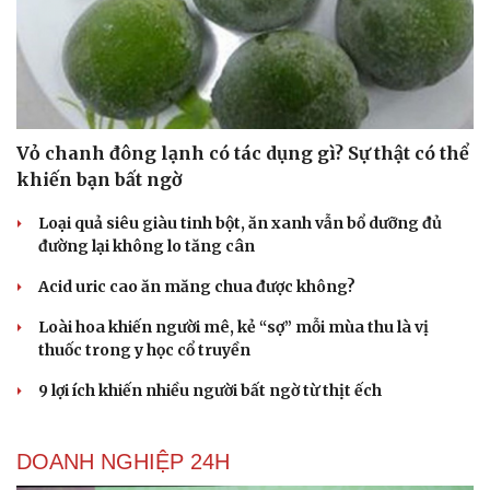
Vỏ chanh đông lạnh có tác dụng gì? Sự thật có thể
khiến bạn bất ngờ
Loại quả siêu giàu tinh bột, ăn xanh vẫn bổ dưỡng đủ
đường lại không lo tăng cân
Acid uric cao ăn măng chua được không?
Loài hoa khiến người mê, kẻ “sợ” mỗi mùa thu là vị
thuốc trong y học cổ truyền
9 lợi ích khiến nhiều người bất ngờ từ thịt ếch
Du lịch
Podcast
DOANH NGHIỆP 24H
Tư vấn
Câu chuyện thời sự