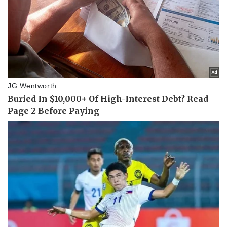
Doanh nghiệp
Công nghệ
Thông tin doanh nghiệp
Sành điệu
Doanh nghiệp 24h
Tin Công nghệ
Doanh nhân
Trải nghiệm
Vì cộng đồng
Chuyển đổi số