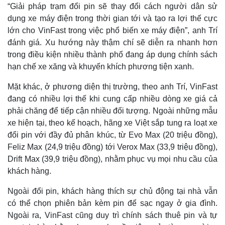
“Giải pháp trạm đổi pin sẽ thay đổi cách người dân sử
dụng xe máy điện trong thời gian tới và tạo ra lợi thế cực
lớn cho VinFast trong việc phổ biến xe máy điện”, anh Trí
Kinh tế
Thị trường
đánh giá. Xu hướng này thậm chí sẽ diễn ra nhanh hơn
Bất động sản
Giá vàng
trong điều kiện nhiều thành phố đang áp dụng chính sách
Khởi nghiệp
Tiêu dùng
Tỷ giá
hạn chế xe xăng và khuyến khích phương tiện xanh.
Chứng khoán
Giá cà phê
Mặt khác, ở phương diện thị trường, theo anh Trí, VinFast
đang có nhiều lợi thế khi cung cấp nhiều dòng xe giá cả
phải chăng để tiếp cận nhiều đối tượng. Ngoài những mẫu
xe hiện tại, theo kế hoạch, hãng xe Việt sắp tung ra loạt xe
đổi pin với đầy đủ phân khúc, từ Evo Max (20 triệu đồng),
Feliz Max (24,9 triệu đồng) tới Verox Max (33,9 triệu đồng),
Drift Max (39,9 triệu đồng), nhằm phục vụ mọi nhu cầu của
khách hàng.
Ngoài đổi pin, khách hàng thích sự chủ động tại nhà vẫn
có thể chọn phiên bản kèm pin để sạc ngay ở gia đình.
Ngoài ra, VinFast cũng duy trì chính sách thuê pin và tự