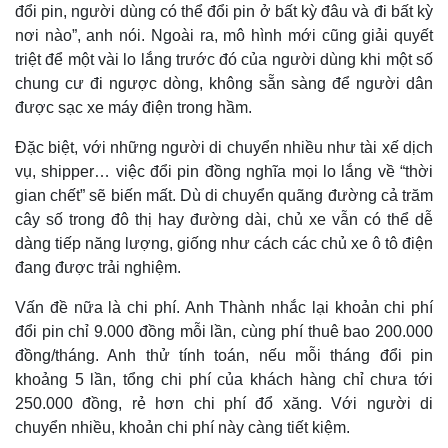
đổi pin, người dùng có thể đổi pin ở bất kỳ đâu và đi bất kỳ
nơi nào”, anh nói. Ngoài ra, mô hình mới cũng giải quyết
triệt để một vài lo lắng trước đó của người dùng khi một số
chung cư đi ngược dòng, không sẵn sàng để người dân
được sạc xe máy điện trong hầm.
Thế giới
Multimedia
Đặc biệt, với những người di chuyển nhiều như tài xế dịch
vụ, shipper… việc đổi pin đồng nghĩa mọi lo lắng về “thời
Quan sát
Video
Cuộc sống đó đây
Ảnh
gian chết” sẽ biến mất. Dù di chuyển quãng đường cả trăm
Hồ sơ
E-Magazine
cây số trong đô thị hay đường dài, chủ xe vẫn có thể dễ
Infographic
dàng tiếp năng lượng, giống như cách các chủ xe ô tô điện
đang được trải nghiệm.
Vấn đề nữa là chi phí. Anh Thành nhắc lại khoản chi phí
đổi pin chỉ 9.000 đồng mỗi lần, cùng phí thuê bao 200.000
đồng/tháng. Anh thử tính toán, nếu mỗi tháng đổi pin
khoảng 5 lần, tổng chi phí của khách hàng chỉ chưa tới
250.000 đồng, rẻ hơn chi phí đổ xăng. Với người di
chuyển nhiều, khoản chi phí này càng tiết kiệm.