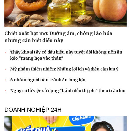
Du lịch
Podcast
Chiết xuất hạt mơ: Dưỡng ẩm, chống lão hóa
Tư vấn
Câu chuyện thời sự
nhưng cần biết điều này
Săn Tour
Đọc truyện đêm khuya
check-in
Cửa sổ tình yêu
Thấy khoai tây có dấu hiệu này tuyệt đối không nên ăn
Kể chuyện cho bé
kẻo “mang họa vào thân"
Hạt giống tâm hồn
Mỹ phẩm thiên nhiên: Những lợi ích và điều cần lưu ý
6 nhóm người nên tránh ăn lòng lợn
Nguy cơ từ việc sử dụng “bánh dẻo thị phi” theo trào lưu
DOANH NGHIỆP 24H