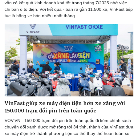
vẫn có kết quả kinh doanh khá tốt trong tháng 7/2025 nhờ việc
chỉ bán ô tô điện. Với kết quả - bán ra gần 11.500 xe, VinFast tiếp
tục là hãng xe bán nhiều nhất tháng.
Sức khỏe
Đời sống
Dinh dưỡng - món ngon
Nhà đẹp
Cây thuốc
Blog
Sản phụ khoa
Tình yêu - Gia đình
Nhi khoa
Nam khoa
Làm đẹp - giảm cân
VinFast giúp xe máy điện tiện hơn xe xăng với
Phòng mạch online
150.000 trạm đổi pin trên toàn quốc
Ăn sạch sống khỏe
VOV.VN - 150.000 trạm đổi pin trên toàn quốc đi kèm chính sách
chuyển đổi xanh được mở rộng tới 34 tỉnh, thành của VinFast đưa
xe máy điện trở thành phương tiện có thể thay thế hoàn toàn xe