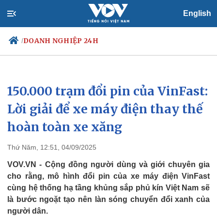
English
DOANH NGHIỆP 24H
/
150.000 trạm đổi pin của VinFast:
Chính trị
Xã hội
Đảng
Tin 24h
Lời giải để xe máy điện thay thế
Tổ chức nhân sự
Dự báo thời tiết
hoàn toàn xe xăng
Quốc hội
Giáo dục
Nhận diện sự thật
Dấu ấn VOV
Việc làm
Thứ Năm, 12:51, 04/09/2025
Biển đảo
VOV.VN - Cộng đồng người dùng và giới chuyên gia
cho rằng, mô hình đổi pin của xe máy điện VinFast
cùng hệ thống hạ tầng khủng sắp phủ kín Việt Nam sẽ
là bước ngoặt tạo nên làn sóng chuyển đổi xanh của
người dân.