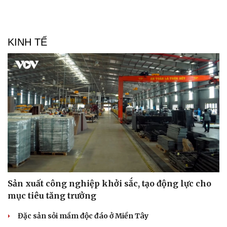
KINH TẾ
Văn hóa
Giải trí
Sân khấu - Điện ảnh
Nghệ sĩ
Văn học
Thời trang
Âm nhạc
Sao Việt
Di sản
Sản xuất công nghiệp khởi sắc, tạo động lực cho
mục tiêu tăng trưởng
Đặc sản sỏi mầm độc đáo ở Miền Tây