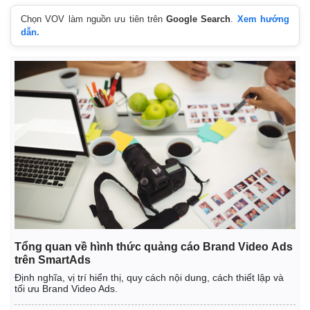
Vụ án
Vũ khí
Chọn VOV làm nguồn ưu tiên trên
Google Search
.
Xem hướng
Tin nóng
Việt Nam
dẫn.
Tư vấn luật
Phân tích
Tổng quan về hình thức quảng cáo Brand Video Ads
trên SmartAds
Định nghĩa, vị trí hiển thị, quy cách nội dung, cách thiết lập và
tối ưu Brand Video Ads.