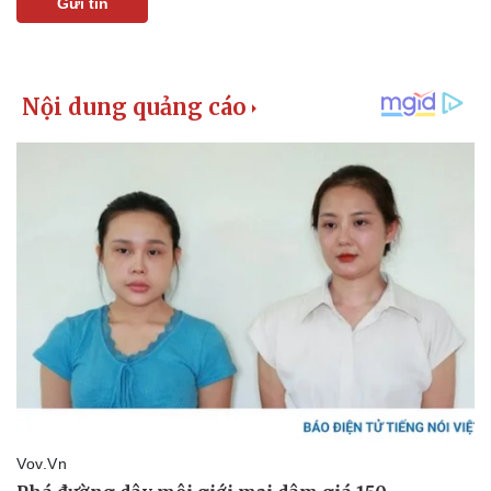
Gửi tin
Thể thao
Ô tô - Xe máy
Bóng đá
Ô tô
Lịch thi đấu bóng đá
Xe máy
Thế giới thể thao
Tư vấn
eSports