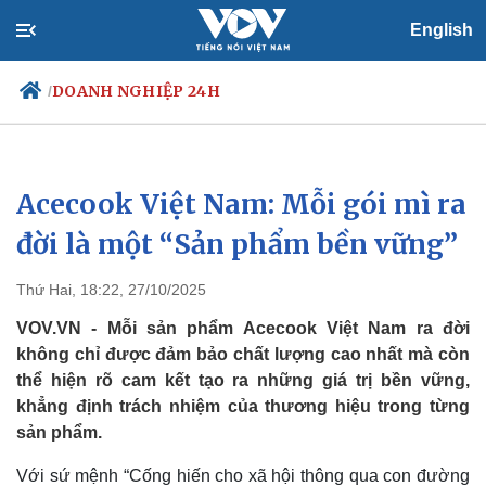
English
DOANH NGHIỆP 24H
/
Acecook Việt Nam: Mỗi gói mì ra
Chính trị
Xã hội
Đảng
Tin 24h
đời là một “Sản phẩm bền vững”
Tổ chức nhân sự
Dự báo thời tiết
Quốc hội
Giáo dục
Thứ Hai, 18:22, 27/10/2025
Nhận diện sự thật
Dấu ấn VOV
Việc làm
VOV.VN - Mỗi sản phẩm Acecook Việt Nam ra đời
Biển đảo
không chỉ được đảm bảo chất lượng cao nhất mà còn
thể hiện rõ cam kết tạo ra những giá trị bền vững,
khẳng định trách nhiệm của thương hiệu trong từng
sản phẩm.
Với sứ mệnh “Cống hiến cho xã hội thông qua con đường