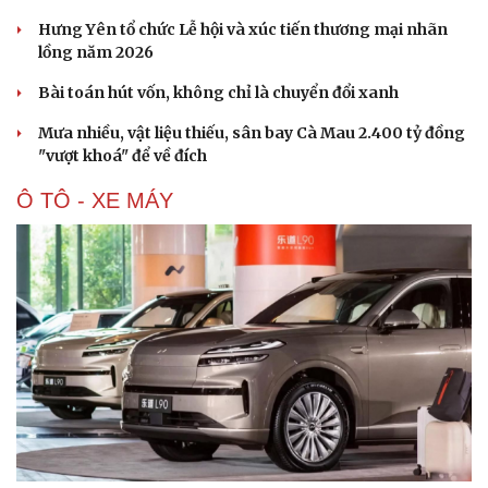
Hưng Yên tổ chức Lễ hội và xúc tiến thương mại nhãn
lồng năm 2026
Bài toán hút vốn, không chỉ là chuyển đổi xanh
Du lịch
Podcast
Mưa nhiều, vật liệu thiếu, sân bay Cà Mau 2.400 tỷ đồng
Tư vấn
Câu chuyện thời sự
"vượt khoá" để về đích
Săn Tour
Đọc truyện đêm khuya
check-in
Cửa sổ tình yêu
Ô TÔ - XE MÁY
Kể chuyện cho bé
Hạt giống tâm hồn