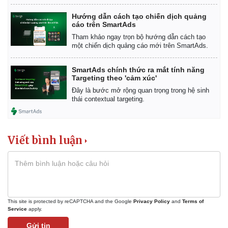
Hướng dẫn cách tạo chiến dịch quảng
cáo trên SmartAds
Tham khảo ngay trọn bộ hướng dẫn cách tạo
một chiến dịch quảng cáo mới trên SmartAds.
Thể thao
Ô tô - Xe máy
SmartAds chính thức ra mắt tính năng
Bóng đá
Ô tô
Targeting theo 'cảm xúc'
Lịch thi đấu bóng đá
Xe máy
Đây là bước mở rộng quan trọng trong hệ sinh
Thế giới thể thao
Tư vấn
thái contextual targeting.
eSports
Hậu trường
Viết bình luận
This site is protected by reCAPTCHA and the Google
Privacy Policy
and
Terms of
Service
apply.
Gửi tin