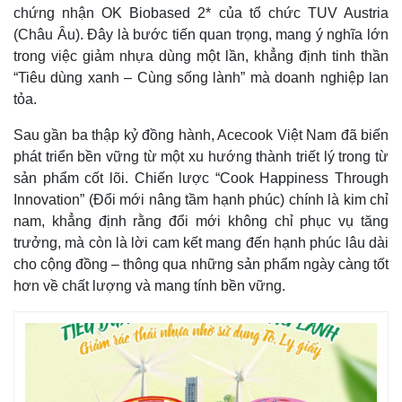
chứng nhận OK Biobased 2* của tổ chức TUV Austria
(Châu Âu). Đây là bước tiến quan trọng, mang ý nghĩa lớn
trong việc giảm nhựa dùng một lần, khẳng định tinh thần
“Tiêu dùng xanh – Cùng sống lành” mà doanh nghiệp lan
tỏa.
Sau gần ba thập kỷ đồng hành, Acecook Việt Nam đã biến
phát triển bền vững từ một xu hướng thành triết lý trong từ
sản phẩm cốt lõi. Chiến lược “Cook Happiness Through
Innovation” (Đổi mới nâng tầm hạnh phúc) chính là kim chỉ
nam, khẳng định rằng đổi mới không chỉ phục vụ tăng
trưởng, mà còn là lời cam kết mang đến hạnh phúc lâu dài
Pháp luật
Quân sự - Quốc phòng
cho cộng đồng – thông qua những sản phẩm ngày càng tốt
Vụ án
Vũ khí
hơn về chất lượng và mang tính bền vững.
Tin nóng
Việt Nam
Tư vấn luật
Phân tích