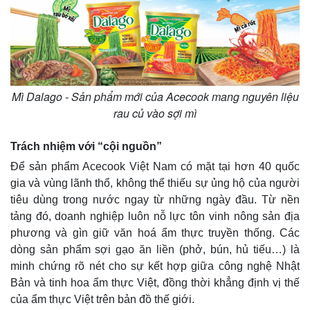
Thế giới
Multimedia
Quan sát
Video
Mì Dalago - Sản phẩm mới của Acecook mang nguyên liệu
Cuộc sống đó đây
Ảnh
Hồ sơ
E-Magazine
rau củ vào sợi mì
Infographic
Trách nhiệm với “cội nguồn”
Để sản phẩm Acecook Việt Nam có mặt tại hơn 40 quốc
gia và vùng lãnh thổ, không thể thiếu sự ủng hộ của người
tiêu dùng trong nước ngay từ những ngày đầu. Từ nền
tảng đó, doanh nghiệp luôn nỗ lực tôn vinh nông sản địa
phương và gìn giữ văn hoá ẩm thực truyền thống. Các
dòng sản phẩm sợi gạo ăn liền (phở, bún, hủ tiếu…) là
minh chứng rõ nét cho sự kết hợp giữa công nghệ Nhật
Bản và tinh hoa ẩm thực Việt, đồng thời khẳng định vị thế
của ẩm thực Việt trên bản đồ thế giới.