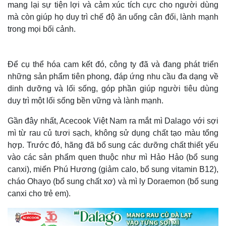
mang lại sự tiện lợi và cảm xúc tích cực cho người dùng
mà còn giúp họ duy trì chế độ ăn uống cân đối, lành mạnh
trong mọi bối cảnh.
Để cụ thể hóa cam kết đó, công ty đã và đang phát triển
những sản phẩm tiên phong, đáp ứng nhu cầu đa dạng về
dinh dưỡng và lối sống, góp phần giúp người tiêu dùng
duy trì một lối sống bền vững và lành mạnh.
Gần đây nhất, Acecook Việt Nam ra mắt mì Dalago với sợi
mì từ rau củ tươi sạch, không sử dụng chất tạo màu tổng
hợp. Trước đó, hãng đã bổ sung các dưỡng chất thiết yếu
vào các sản phẩm quen thuộc như mì Hảo Hảo (bổ sung
canxi), miến Phú Hương (giảm calo, bổ sung vitamin B12),
cháo Ohayo (bổ sung chất xơ) và mì ly Doraemon (bổ sung
canxi cho trẻ em).