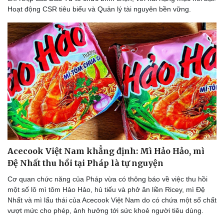
Hoạt động CSR tiêu biểu và Quản lý tài nguyên bền vững.
Văn hóa
Giải trí
Sân khấu - Điện ảnh
Nghệ sĩ
Văn học
Thời trang
Acecook Việt Nam khẳng định: Mì Hảo Hảo, mì
Âm nhạc
Sao Việt
Đệ Nhất thu hồi tại Pháp là tự nguyện
Di sản
Cơ quan chức năng của Pháp vừa có thông báo về việc thu hồi
một số lô mì tôm Hảo Hảo, hủ tiếu và phở ăn liền Ricey, mì Đệ
Nhất và mì lẩu thái của Acecook Việt Nam do có chứa một số chất
vượt mức cho phép, ảnh hưởng tới sức khoẻ người tiêu dùng.