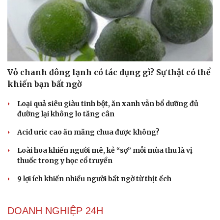
Vỏ chanh đông lạnh có tác dụng gì? Sự thật có thể
khiến bạn bất ngờ
Loại quả siêu giàu tinh bột, ăn xanh vẫn bổ dưỡng đủ
đường lại không lo tăng cân
Acid uric cao ăn măng chua được không?
Loài hoa khiến người mê, kẻ “sợ” mỗi mùa thu là vị
thuốc trong y học cổ truyền
9 lợi ích khiến nhiều người bất ngờ từ thịt ếch
DOANH NGHIỆP 24H
Cải chính