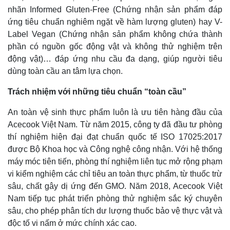
nhãn Informed Gluten-Free (Chứng nhận sản phẩm đáp
ứng tiêu chuẩn nghiêm ngặt về hàm lượng gluten) hay V-
Label Vegan (Chứng nhận sản phẩm không chứa thành
phần có nguồn gốc động vật và không thử nghiệm trên
động vật)… đáp ứng nhu cầu đa dạng, giúp người tiêu
dùng toàn cầu an tâm lựa chọn.
Trách nhiệm với những tiêu chuẩn “toàn cầu”
An toàn vệ sinh thực phẩm luôn là ưu tiên hàng đầu của
Acecook Việt Nam. Từ năm 2015, công ty đã đầu tư phòng
thí nghiệm hiện đại đạt chuẩn quốc tế ISO 17025:2017
được Bộ Khoa học và Công nghệ công nhận. Với hệ thống
máy móc tiên tiến, phòng thí nghiệm liên tục mở rộng phạm
vi kiểm nghiệm các chỉ tiêu an toàn thực phẩm, từ thuốc trừ
sâu, chất gây dị ứng đến GMO. Năm 2018, Acecook Việt
Nam tiếp tục phát triển phòng thử nghiệm sắc ký chuyên
Kinh tế
Thị trường
sâu, cho phép phân tích dư lượng thuốc bảo vệ thực vật và
Bất động sản
Giá vàng
độc tố vi nấm ở mức chính xác cao.
Khởi nghiệp
Tiêu dùng