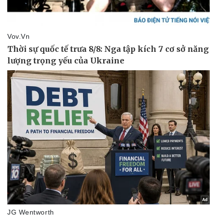
Sức khỏe
Đời sống
Dinh dưỡng - món ngon
Nhà đẹp
Cây thuốc
Blog
Sản phụ khoa
Tình yêu - Gia đình
Nhi khoa
Nam khoa
Làm đẹp - giảm cân