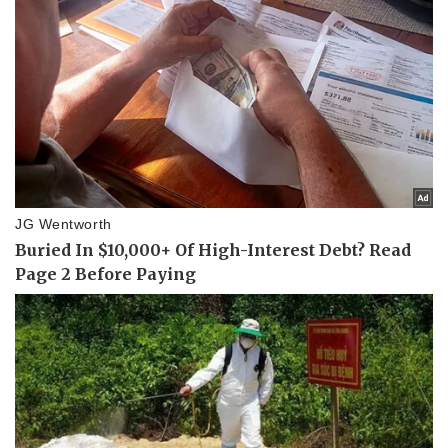
Thể thao
Ô tô - Xe máy
Bóng đá
Ô tô