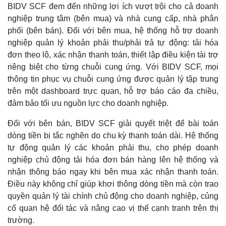
BIDV SCF đem đến những lợi ích vượt trội cho cả doanh
nghiệp trung tâm (bên mua) và nhà cung cấp, nhà phân
Thế giới
Multimedia
phối (bên bán). Đối với bên mua, hệ thống hỗ trợ doanh
Quan sát
Video
nghiệp quản lý khoản phải thu/phải trả tự động: tải hóa
Cuộc sống đó đây
Ảnh
đơn theo lô, xác nhận thanh toán, thiết lập điều kiện tài trợ
Hồ sơ
E-Magazine
riêng biệt cho từng chuỗi cung ứng. Với BIDV SCF, mọi
Infographic
thông tin phục vụ chuỗi cung ứng được quản lý tập trung
trên một dashboard trực quan, hỗ trợ báo cáo đa chiều,
đảm bảo tối ưu nguồn lực cho doanh nghiệp.
Đối với bên bán, BIDV SCF giải quyết triệt để bài toán
dòng tiền bị tắc nghẽn do chu kỳ thanh toán dài. Hệ thống
tự động quản lý các khoản phải thu, cho phép doanh
nghiệp chủ động tải hóa đơn bán hàng lên hệ thống và
nhận thông báo ngay khi bên mua xác nhận thanh toán.
Điều này không chỉ giúp khơi thông dòng tiền mà còn trao
quyền quản lý tài chính chủ động cho doanh nghiệp, củng
cố quan hệ đối tác và nâng cao vị thế cạnh tranh trên thị
trường.