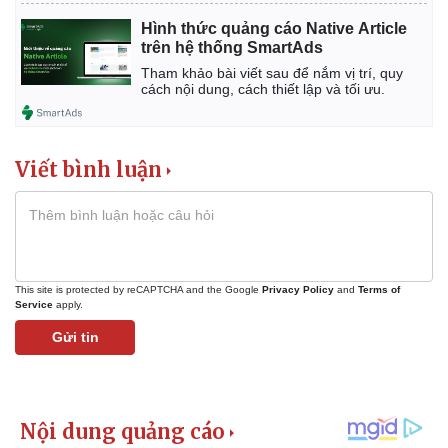
Hình thức quảng cáo Native Article
trên hệ thống SmartAds
Tham khảo bài viết sau để nắm vị trí, quy
cách nội dung, cách thiết lập và tối ưu.
Pháp luật
Quân sự - Quốc phòng
Viết bình luận
Vụ án
Vũ khí
Tin nóng
Việt Nam
Tư vấn luật
Phân tích
This site is protected by reCAPTCHA and the Google
Privacy Policy
and
Terms of
Service
apply.
Gửi tin