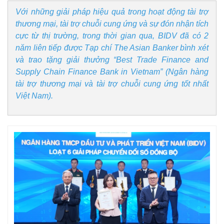
Với những giải pháp hiệu quả trong hoạt động tài trợ
thương mại, tài trợ chuỗi cung ứng và sự đón nhận tích
cực từ thị trường, trong thời gian qua, BIDV đã có 2
năm liên tiếp được Tạp chí The Asian Banker bình xét
và trao tặng giải thưởng “Best Trade Finance and
Supply Chain Finance Bank in Vietnam” (Ngân hàng
tài trợ thương mại và tài trợ chuỗi cung ứng tốt nhất
Việt Nam).
Kinh tế
Thị trường
Bất động sản
Giá vàng
Khởi nghiệp
Tiêu dùng
Tỷ giá
Chứng khoán
Giá cà phê