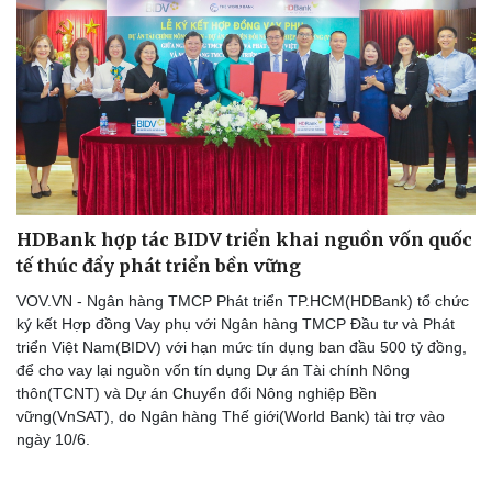
Sức khỏe
Đời sống
Dinh dưỡng - món ngon
Nhà đẹp
Cây thuốc
Blog
Sản phụ khoa
Tình yêu - Gia đình
Nhi khoa
Nam khoa
Làm đẹp - giảm cân
HDBank hợp tác BIDV triển khai nguồn vốn quốc
Phòng mạch online
tế thúc đẩy phát triển bền vững
Ăn sạch sống khỏe
VOV.VN - Ngân hàng TMCP Phát triển TP.HCM(HDBank) tổ chức
ký kết Hợp đồng Vay phụ với Ngân hàng TMCP Đầu tư và Phát
triển Việt Nam(BIDV) với hạn mức tín dụng ban đầu 500 tỷ đồng,
để cho vay lại nguồn vốn tín dụng Dự án Tài chính Nông
thôn(TCNT) và Dự án Chuyển đổi Nông nghiệp Bền
vững(VnSAT), do Ngân hàng Thế giới(World Bank) tài trợ vào
ngày 10/6.