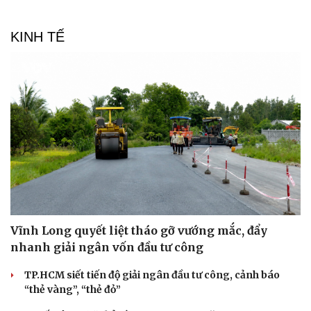
KINH TẾ
Vĩnh Long quyết liệt tháo gỡ vướng mắc, đẩy
nhanh giải ngân vốn đầu tư công
TP.HCM siết tiến độ giải ngân đầu tư công, cảnh báo
“thẻ vàng”, “thẻ đỏ”
Văn hóa
Giải trí