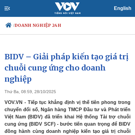
English
DOANH NGHIỆP 24H
/
BIDV – Giải pháp kiến tạo giá trị
Chính trị
Xã hội
Đảng
Tin 24h
chuỗi cung ứng cho doanh
Tổ chức nhân sự
Dự báo thời tiết
nghiệp
Quốc hội
Giáo dục
Nhận diện sự thật
Dấu ấn VOV
Việc làm
Thứ Ba, 08:59, 28/10/2025
Biển đảo
VOV.VN - Tiếp tục khẳng định vị thế tiên phong trong
chuyển đổi số, Ngân hàng TMCP Đầu tư và Phát triển
Việt Nam (BIDV) đã triển khai Hệ thống Tài trợ chuỗi
cung ứng (BIDV SCF) - bước tiến quan trọng để BIDV
đồng hành cùng doanh nghiệp kiến tạo giá trị chuỗi