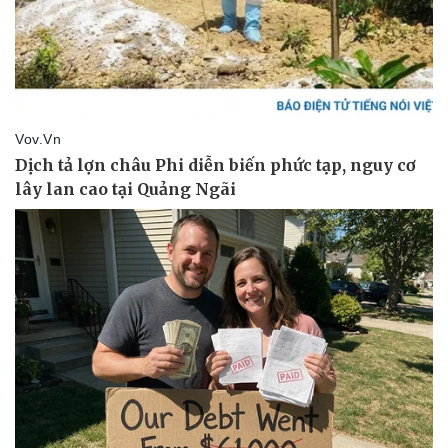
Lịch thi đấu bóng đá
Xe máy
Thế giới thể thao
Tư vấn
eSports
Hậu trường