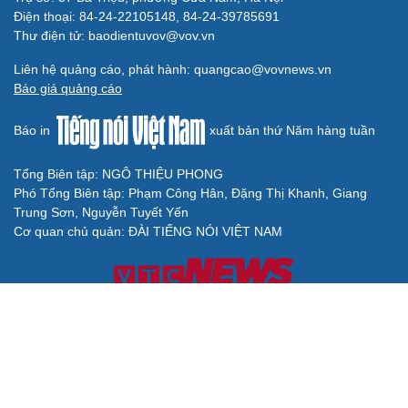
Điện thoại: 84-24-22105148, 84-24-39785691
Thư điện tử: baodientuvov@vov.vn
Liên hệ quảng cáo, phát hành: quangcao@vovnews.vn
Báo giá quảng cáo
Báo in
xuất bản thứ Năm hàng tuần
Tổng Biên tập: NGÔ THIỆU PHONG
Phó Tổng Biên tập: Phạm Công Hân, Đặng Thị Khanh, Giang
Trung Sơn, Nguyễn Tuyết Yến
Cơ quan chủ quản: ĐÀI TIẾNG NÓI VIỆT NAM
Không được sao chép lại bất kỳ thông tin nào từ website này khi