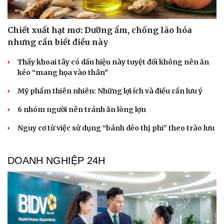
Chiết xuất hạt mơ: Dưỡng ẩm, chống lão hóa
nhưng cần biết điều này
Thấy khoai tây có dấu hiệu này tuyệt đối không nên ăn
kẻo “mang họa vào thân"
Mỹ phẩm thiên nhiên: Những lợi ích và điều cần lưu ý
6 nhóm người nên tránh ăn lòng lợn
Du lịch
Podcast
Nguy cơ từ việc sử dụng “bánh dẻo thị phi” theo trào lưu
Tư vấn
Câu chuyện thời sự
Săn Tour
Đọc truyện đêm khuya
check-in
Cửa sổ tình yêu
DOANH NGHIỆP 24H
Kể chuyện cho bé
Hạt giống tâm hồn