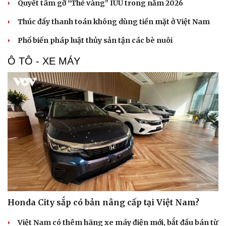
Sân khấu - Điện ảnh
Nghệ sĩ
Quyết tâm gỡ “Thẻ vàng” IUU trong năm 2026
Văn học
Thời trang
Thúc đẩy thanh toán không dùng tiền mặt ở Việt Nam
Âm nhạc
Sao Việt
Di sản
Phổ biến pháp luật thủy sản tận các bè nuôi
Ô TÔ - XE MÁY
Honda City sắp có bản nâng cấp tại Việt Nam?
Việt Nam có thêm hãng xe máy điện mới, bắt đầu bán từ